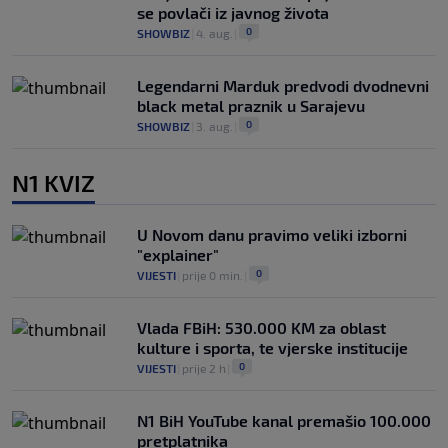
se povlači iz javnog života
0
SHOWBIZ
|
4. aug.
|
Legendarni Marduk predvodi dvodnevni
black metal praznik u Sarajevu
0
SHOWBIZ
|
3. aug.
|
N1 KVIZ
U Novom danu pravimo veliki izborni
"explainer"
0
VIJESTI
|
prije 0 min.
|
Vlada FBiH: 530.000 KM za oblast
kulture i sporta, te vjerske institucije
0
VIJESTI
|
prije 2 h
|
N1 BiH YouTube kanal premašio 100.000
pretplatnika