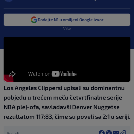
Dodajte N1 u omiljeni Google izvor
Više
Los Angeles Clippersi upisali su dominantnu
pobjedu u trećem meču četvrtfinalne serije
NBA plej-ofa, savladavši Denver Nuggetse
rezultatom 117:83, čime su poveli sa 2:1 u seriji.
Podijeli