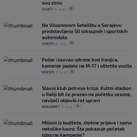
ovu zimu
0
SVIJET
|
6. aug.
|
Na Vilsonovom šetalištu u Sarajevu
predstavljeno 50 luksuznih i sportskih
automobila
0
VIJESTI
|
6. aug.
|
Požar izazvao odrone kod Konjica,
kamenje padalo na M-17 i oštetilo vozila
0
VIJESTI
|
6. aug.
|
Slavni klub potresa kriza: Kultni stadion
u Italiji bit će prazan na početku sezone,
navijači objavili rat upravi
0
NOGOMET
|
6. aug.
|
Milioni iz budžeta, stotine prijava i samo
nekoliko kazni: Šta pokazuje početak
izborne kampanje?