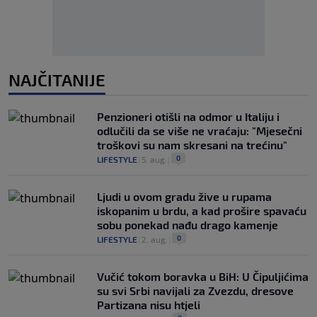
NAJČITANIJE
Penzioneri otišli na odmor u Italiju i
odlučili da se više ne vraćaju: "Mjesečni
troškovi su nam skresani na trećinu"
0
LIFESTYLE
|
5. aug.
|
Ljudi u ovom gradu žive u rupama
iskopanim u brdu, a kad prošire spavaću
sobu ponekad nađu drago kamenje
0
LIFESTYLE
|
2. aug.
|
Vučić tokom boravka u BiH: U Čipuljićima
su svi Srbi navijali za Zvezdu, dresove
Partizana nisu htjeli