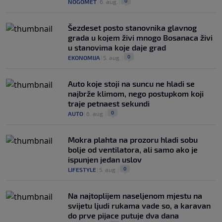
0
NOGOMET
|
6. aug.
|
Šezdeset posto stanovnika glavnog
grada u kojem živi mnogo Bosanaca živi
u stanovima koje daje grad
0
EKONOMIJA
|
5. aug.
|
Auto koje stoji na suncu ne hladi se
najbrže klimom, nego postupkom koji
traje petnaest sekundi
0
AUTO
|
6. aug.
|
Mokra plahta na prozoru hladi sobu
bolje od ventilatora, ali samo ako je
ispunjen jedan uslov
0
LIFESTYLE
|
5. aug.
|
Na najtoplijem naseljenom mjestu na
svijetu ljudi rukama vade so, a karavan
do prve pijace putuje dva dana