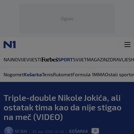
Oglas
NAJNOVIJE
VIJESTI
SPORT
SVIJET
MAGAZIN
ZDRAVLJE
S
Nogomet
Košarka
Tenis
Rukomet
Formula 1
MMA
Ostali sporto
Triple-double Nikole Jokića, ali
ostatak tima kao da nije stigao
na meč (VIDEO)
0
N1 BiH
KOŠARKA
|
25. apr. 2025. 07:45
|
|