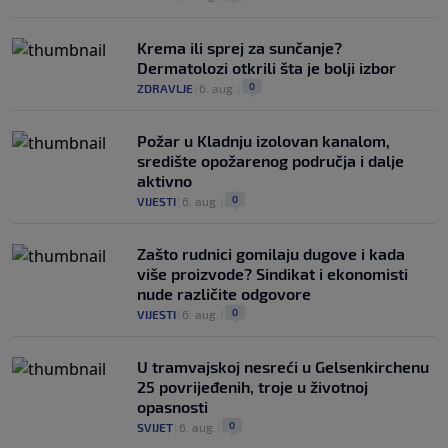
Krema ili sprej za sunčanje?
Dermatolozi otkrili šta je bolji izbor
0
ZDRAVLJE
|
6. aug.
|
Požar u Kladnju izolovan kanalom,
središte opožarenog područja i dalje
aktivno
0
VIJESTI
|
6. aug.
|
Zašto rudnici gomilaju dugove i kada
više proizvode? Sindikat i ekonomisti
nude različite odgovore
0
VIJESTI
|
6. aug.
|
U tramvajskoj nesreći u Gelsenkirchenu
25 povrijeđenih, troje u životnoj
opasnosti
0
SVIJET
|
6. aug.
|