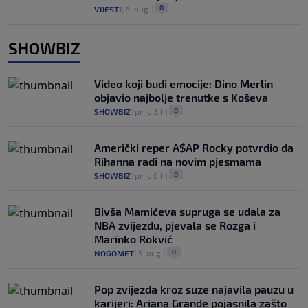
0
VIJESTI
|
6. aug.
|
SHOWBIZ
Video koji budi emocije: Dino Merlin
objavio najbolje trenutke s Koševa
0
SHOWBIZ
|
prije 3 h
|
Američki reper A$AP Rocky potvrdio da
Rihanna radi na novim pjesmama
0
SHOWBIZ
|
prije 6 h
|
Bivša Mamićeva supruga se udala za
NBA zvijezdu, pjevala se Rozga i
Marinko Rokvić
0
NOGOMET
|
5. aug.
|
Pop zvijezda kroz suze najavila pauzu u
karijeri: Ariana Grande pojasnila zašto