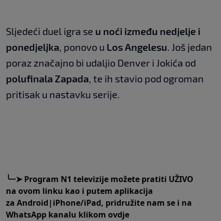
Sljedeći duel igra se
u noći između nedjelje i
ponedjeljka
, ponovo u
Los Angelesu
. Još jedan
poraz značajno bi udaljio Denver i Jokića od
polufinala Zapada
, te ih stavio pod ogroman
pritisak u nastavku serije.
╰┈➤
Program N1 televizije možete pratiti UŽIVO
na
ovom linku
kao i putem aplikacija
za
An
droid
|
iPhone/iPad,
pridružite nam se i na
WhatsApp kanalu klikom
ovdje