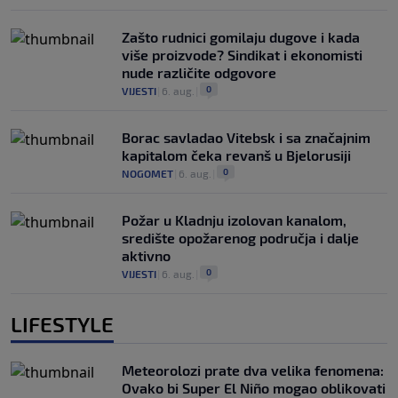
Zašto rudnici gomilaju dugove i kada
više proizvode? Sindikat i ekonomisti
nude različite odgovore
0
VIJESTI
|
6. aug.
|
Borac savladao Vitebsk i sa značajnim
kapitalom čeka revanš u Bjelorusiji
0
NOGOMET
|
6. aug.
|
Požar u Kladnju izolovan kanalom,
središte opožarenog područja i dalje
aktivno
0
VIJESTI
|
6. aug.
|
LIFESTYLE
Meteorolozi prate dva velika fenomena:
Ovako bi Super El Niño mogao oblikovati