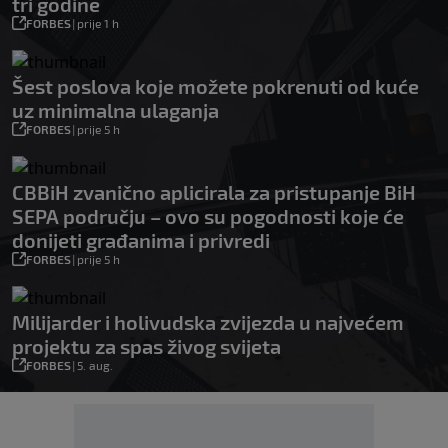
tri godine
FORBES
|
prije 1 h
Šest poslova koje možete pokrenuti od kuće
uz minimalna ulaganja
FORBES
|
prije 5 h
CBBiH zvanično aplicirala za pristupanje BiH
SEPA području – ovo su pogodnosti koje će
donijeti građanima i privredi
FORBES
|
prije 5 h
Milijarder i holivudska zvijezda u najvećem
projektu za spas živog svijeta
FORBES
|
5. aug.