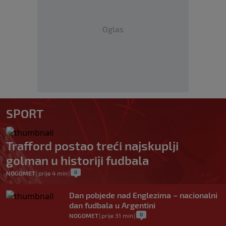
Oglas
SPORT
Trafford postao treći najskuplji
golman u historiji fudbala
0
NOGOMET
|
prije 4 min
|
Dan pobjede nad Englezima – nacionalni
dan fudbala u Argentini
0
NOGOMET
|
prije 31 min
|