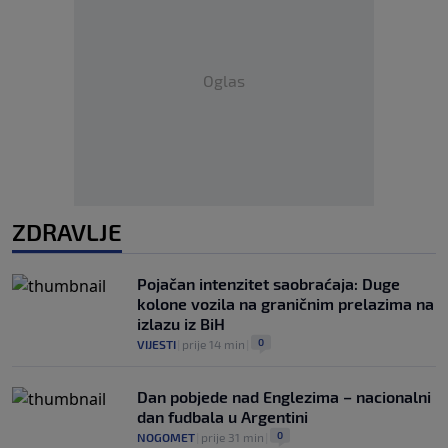
Oglas
ZDRAVLJE
Pojačan intenzitet saobraćaja: Duge
kolone vozila na graničnim prelazima na
izlazu iz BiH
0
VIJESTI
|
prije 14 min
|
Dan pobjede nad Englezima – nacionalni
dan fudbala u Argentini
0
NOGOMET
|
prije 31 min
|