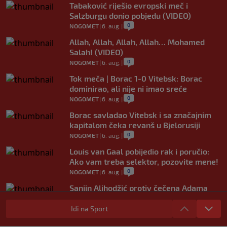
Tabaković riješio evropski meč i
Salzburgu donio pobjedu (VIDEO)
0
NOGOMET
|
6. aug.
|
Allah, Allah, Allah, Allah… Mohamed
Salah! (VIDEO)
0
NOGOMET
|
6. aug.
|
Tok meča | Borac 1-0 Vitebsk: Borac
dominirao, ali nije ni imao sreće
0
NOGOMET
|
6. aug.
|
Borac savladao Vitebsk i sa značajnim
kapitalom čeka revanš u Bjelorusiji
0
NOGOMET
|
6. aug.
|
Louis van Gaal pobijedio rak i poručio:
Ako vam treba selektor, pozovite mene!
0
NOGOMET
|
6. aug.
|
Sanjin Alihodžić protiv čečena Adama
Tadushaeva – borba za WAKO PRO titulu
Idi na Sport
0
OSTALI SPORTOVI
|
6. aug.
|
Arsenal ostaje praznih ruku: Vinícius