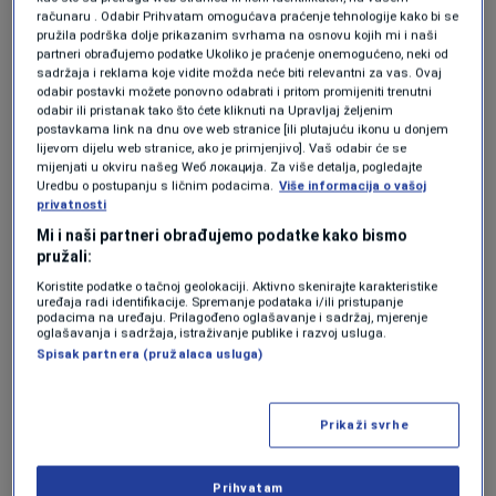
računaru . Odabir Prihvatam omogućava praćenje tehnologije kako bi se
pružila podrška dolje prikazanim svrhama na osnovu kojih mi i naši
partneri obrađujemo podatke Ukoliko je praćenje onemogućeno, neki od
sadržaja i reklama koje vidite možda neće biti relevantni za vas. Ovaj
Kod
Clippersa
, poeni su bili
izuzetno
odabir postavki možete ponovno odabrati i pritom promijeniti trenutni
odabir ili pristanak tako što ćete kliknuti na Upravljaj željenim
raspoređeni
:
postavkama link na dnu ove web stranice [ili plutajuću ikonu u donjem
lijevom dijelu web stranice, ako je primjenjivo]. Vaš odabir će se
mijenjati u okviru našeg Wеб локација. Za više detalja, pogledajte
Uredbu o postupanju s ličnim podacima.
Više informacija o vašoj
privatnosti
Mi i naši partneri obrađujemo podatke kako bismo
pružali:
Koristite podatke o tačnoj geolokaciji. Aktivno skenirajte karakteristike
uređaja radi identifikacije. Spremanje podataka i/ili pristupanje
podacima na uređaju. Prilagođeno oglašavanje i sadržaj, mjerenje
Kawhi Leonard
: 21 poen, 11 skokova, 6
oglašavanja i sadržaja, istraživanje publike i razvoj usluga.
Spisak partnera (pružalaca usluga)
asistencija
Prikaži svrhe
Prihvatam