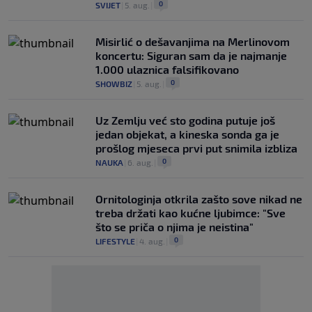
0
SVIJET
|
5. aug.
|
Misirlić o dešavanjima na Merlinovom
koncertu: Siguran sam da je najmanje
1.000 ulaznica falsifikovano
0
SHOWBIZ
|
5. aug.
|
Uz Zemlju već sto godina putuje još
jedan objekat, a kineska sonda ga je
prošlog mjeseca prvi put snimila izbliza
0
NAUKA
|
6. aug.
|
Ornitologinja otkrila zašto sove nikad ne
treba držati kao kućne ljubimce: "Sve
što se priča o njima je neistina"
0
LIFESTYLE
|
4. aug.
|