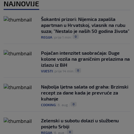
NAJNOVIJE
Júnior i Real Madrid postigli dogovor
0
NOGOMET
|
6. aug.
|
Šokantni prizori: Nijemica zapalila
apartman u Hrvatskoj, vlasnik na rubu
suza; "Nestalo je naših 50 godina života"
0
REGIJA
|
prije 1 min
|
Pojačan intenzitet saobraćaja: Duge
kolone vozila na graničnim prelazima na
izlazu iz BiH
0
VIJESTI
|
prije 14 min
|
Najbolja ljetna salata od graha: Brzinski
recept za dane kada je prevruće za
kuhanje
0
COOKING
|
6. aug.
|
Zelenski u subotu dolazi u službenu
posjetu Srbiji
0
REGIJA
|
6. aug.
|