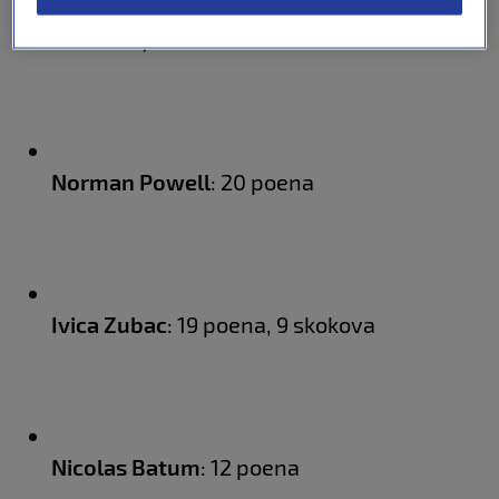
James Harden
: 20 poena, 6 skokova, 9
asistencija
Norman Powell
: 20 poena
Ivica Zubac
: 19 poena, 9 skokova
Nicolas Batum
: 12 poena