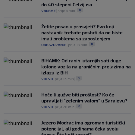
do 40 stepeni Celzijusa
0
VRIJEME
|
prije 4 min
|
Želite posao u prosvjeti? Evo koji
nastavnik trebate postati da ne biste
imali problema sa zaposlenjem
0
OBRAZOVANJE
|
prije 13 min
|
BIHAMK: Od ranih jutarnjih sati duge
kolone vozila na graničnim prelazima na
izlazu iz BiH
0
VIJESTI
|
prije 16 min
|
Hoće li gužve biti prošlost? Ko će
upravljati "zelenim valom" u Sarajevu?
0
VIJESTI
|
prije 28 min
|
Jezero Modrac ima ogroman turistički
potencijal, ali godinama čeka svoju
šansu: Šta koči razvoj?