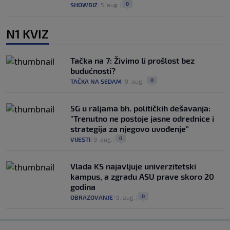
0
SHOWBIZ
|
5. aug.
|
N1 KVIZ
Tačka na 7: Živimo li prošlost bez
budućnosti?
0
TAČKA NA SEDAM
|
9. aug.
|
5G u raljama bh. političkih dešavanja:
"Trenutno ne postoje jasne odrednice i
strategija za njegovo uvođenje"
0
VIJESTI
|
9. aug.
|
Vlada KS najavljuje univerzitetski
kampus, a zgradu ASU prave skoro 20
godina
0
OBRAZOVANJE
|
9. aug.
|