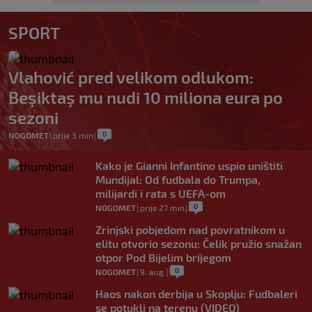
SPORT
Vlahović pred velikom odlukom:
Beşiktaş mu nudi 10 miliona eura po
sezoni
0
NOGOMET
|
prije 3 min
|
Kako je Gianni Infantino uspio uništiti
Mundijal: Od fudbala do Trumpa,
milijardi i rata s UEFA-om
0
NOGOMET
|
prije 27 min
|
Zrinjski pobjedom nad povratnikom u
elitu otvorio sezonu: Čelik pružio snažan
otpor Pod Bijelim brijegom
0
NOGOMET
|
9. aug.
|
Haos nakon derbija u Skoplju: Fudbaleri
se potukli na terenu (VIDEO)