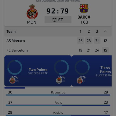
Euroleague, Quarter-finals
92
:
79
FT
MON
FCB
Team
1
2
3
4
AS Monaco
26
23
31
12
FC Barcelona
19
21
24
15
Three
Two Points
Points
SUCCESS RATE
SUCCESS RATE
72%
56%
31%
28/39
20/36
8/26
30
29
Rebounds
27
23
Fouls
28
17
Assists