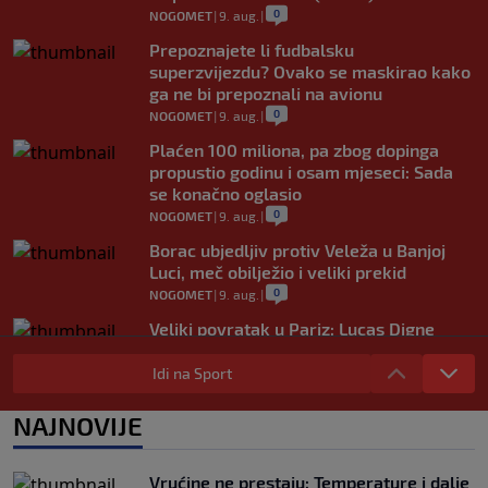
0
NOGOMET
|
9. aug.
|
Prepoznajete li fudbalsku
superzvijezdu? Ovako se maskirao kako
ga ne bi prepoznali na avionu
0
NOGOMET
|
9. aug.
|
Plaćen 100 miliona, pa zbog dopinga
propustio godinu i osam mjeseci: Sada
se konačno oglasio
0
NOGOMET
|
9. aug.
|
Borac ubjedljiv protiv Veleža u Banjoj
Luci, meč obilježio i veliki prekid
0
NOGOMET
|
9. aug.
|
Veliki povratak u Pariz: Lucas Digne
ponovo u PSG-u nakon deset godina
Idi na Sport
0
NOGOMET
|
9. aug.
|
Hajduku na Poljudu sudi Nijemac poznat
NAJNOVIJE
po lijepom potezu: Prvi je zaustavio
utakmicu zbog pauze za iftar
0
NOGOMET
|
9. aug.
|
Vrućine ne prestaju: Temperature i dalje