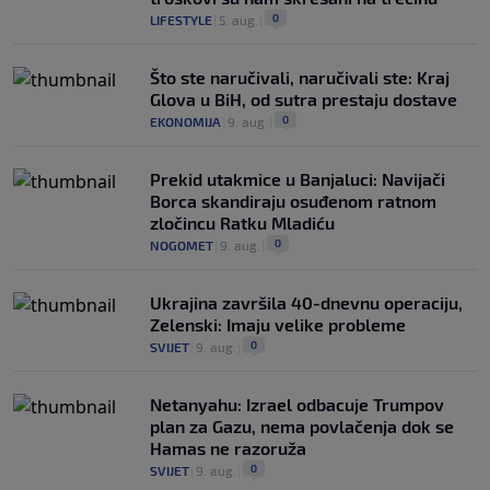
0
LIFESTYLE
|
5. aug.
|
Što ste naručivali, naručivali ste: Kraj
Glova u BiH, od sutra prestaju dostave
0
EKONOMIJA
|
9. aug.
|
Prekid utakmice u Banjaluci: Navijači
Borca skandiraju osuđenom ratnom
zločincu Ratku Mladiću
0
NOGOMET
|
9. aug.
|
Ukrajina završila 40-dnevnu operaciju,
Zelenski: Imaju velike probleme
0
SVIJET
|
9. aug.
|
Netanyahu: Izrael odbacuje Trumpov
plan za Gazu, nema povlačenja dok se
Hamas ne razoruža
0
SVIJET
|
9. aug.
|