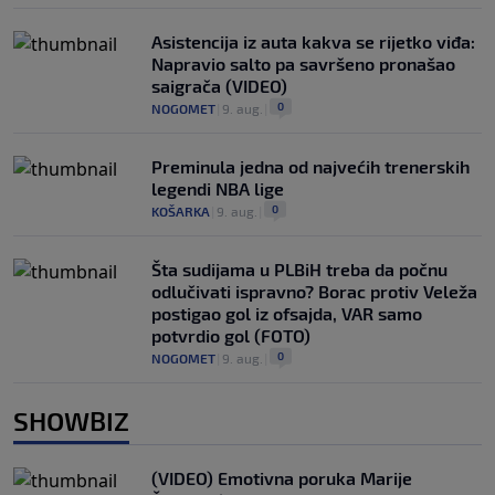
Asistencija iz auta kakva se rijetko viđa:
Napravio salto pa savršeno pronašao
saigrača (VIDEO)
0
NOGOMET
|
9. aug.
|
Preminula jedna od najvećih trenerskih
legendi NBA lige
0
KOŠARKA
|
9. aug.
|
Šta sudijama u PLBiH treba da počnu
odlučivati ispravno? Borac protiv Veleža
postigao gol iz ofsajda, VAR samo
potvrdio gol (FOTO)
0
NOGOMET
|
9. aug.
|
SHOWBIZ
(VIDEO) Emotivna poruka Marije