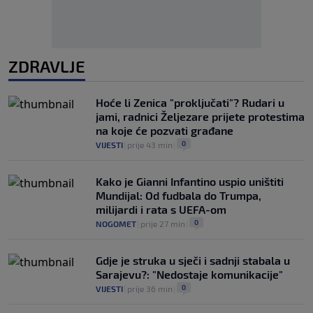
ZDRAVLJE
Hoće li Zenica "proključati"? Rudari u
jami, radnici Željezare prijete protestima
na koje će pozvati građane
0
VIJESTI
|
prije 43 min
|
Kako je Gianni Infantino uspio uništiti
Mundijal: Od fudbala do Trumpa,
milijardi i rata s UEFA-om
0
NOGOMET
|
prije 27 min
|
Gdje je struka u sječi i sadnji stabala u
Sarajevu?: "Nedostaje komunikacije"
0
VIJESTI
|
prije 36 min
|