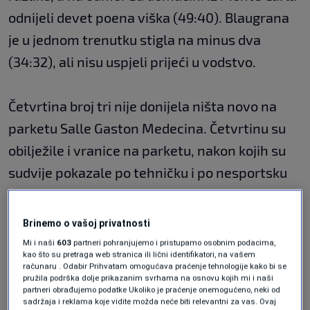
odnijeli devet poena viška (49:40). Blaugrana
je u jednom trenutku stigla na minus dva
(34:32), ali nisu uspjeli prijeći u vodstvo.
Četvrtina broj tri nije donijela ništa novo na
parketu Salle Gaston Medecina. Četvrtinu su
obilježile i vranice na parketu, nakon kojih su
sudvije pokazale po tehničku i po nesportsku
sa obje strane.
Brinemo o vašoj privatnosti
Mi i naši
603
partneri pohranjujemo i pristupamo osobnim podacima,
kao što su pretraga web stranica ili lični identifikatori, na vašem
računaru . Odabir Prihvatam omogućava praćenje tehnologije kako bi se
Gosti su maksimalno stizali do sedam poena
pružila podrška dolje prikazanim svrhama na osnovu kojih mi i naši
partneri obrađujemo podatke Ukoliko je praćenje onemogućeno, neki od
zaostatka, a Monaco je imao najveću prednost
sadržaja i reklama koje vidite možda neće biti relevantni za vas. Ovaj