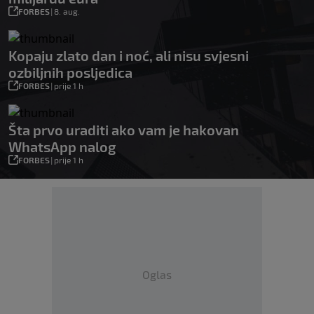
FORBES
|
8. aug.
Kopaju zlato dan i noć, ali nisu svjesni
ozbiljnih posljedica
FORBES
|
prije 1 h
Šta prvo uraditi ako vam je hakovan
WhatsApp nalog
FORBES
|
prije 1 h
Oglas