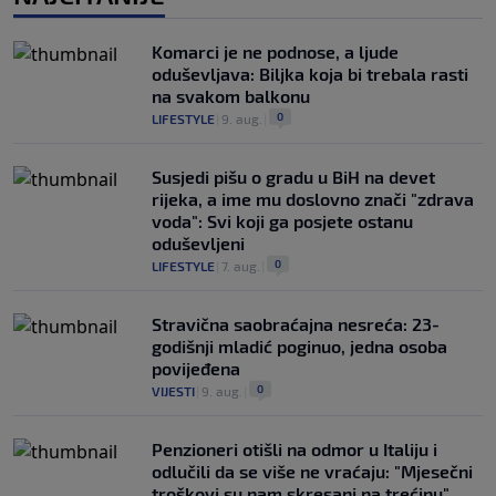
Komarci je ne podnose, a ljude
oduševljava: Biljka koja bi trebala rasti
na svakom balkonu
0
LIFESTYLE
|
9. aug.
|
Susjedi pišu o gradu u BiH na devet
rijeka, a ime mu doslovno znači "zdrava
voda": Svi koji ga posjete ostanu
oduševljeni
0
LIFESTYLE
|
7. aug.
|
Stravična saobraćajna nesreća: 23-
godišnji mladić poginuo, jedna osoba
povijeđena
0
VIJESTI
|
9. aug.
|
Penzioneri otišli na odmor u Italiju i
odlučili da se više ne vraćaju: "Mjesečni
troškovi su nam skresani na trećinu"