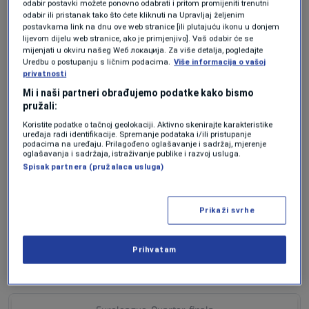
od 18 poena (80:62). Na kraju su u odlučujućih
odabir postavki možete ponovno odabrati i pritom promijeniti trenutni
odabir ili pristanak tako što ćete kliknuti na Upravljaj željenim
10 minuta krenuli sa čak plus 16.
postavkama link na dnu ove web stranice [ili plutajuću ikonu u donjem
lijevom dijelu web stranice, ako je primjenjivo]. Vaš odabir će se
mijenjati u okviru našeg Wеб локација. Za više detalja, pogledajte
Uredbu o postupanju s ličnim podacima.
Više informacija o vašoj
Došli su košarkaši Monaca do maksimalnih 21
privatnosti
razlike (88:67), ali je onda sastav Joana
Mi i naši partneri obrađujemo podatke kako bismo
pružali:
Penarroye bljesnuo serijom 9:0 (88:76) i
Koristite podatke o tačnoj geolokaciji. Aktivno skenirajte karakteristike
uređaja radi identifikacije. Spremanje podataka i/ili pristupanje
smanjio na podnošljivih minus dvanaest.
podacima na uređaju. Prilagođeno oglašavanje i sadržaj, mjerenje
oglašavanja i sadržaja, istraživanje publike i razvoj usluga.
Međutim, više od toga nisu mogli, a nije bilo i
Spisak partnera (pružalaca usluga)
vremena za takvo nešto.
Prikaži svrhe
Prihvatam