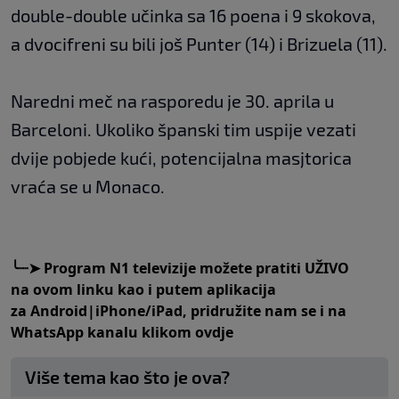
double-double učinka sa 16 poena i 9 skokova,
a dvocifreni su bili još Punter (14) i Brizuela (11).
Naredni meč na rasporedu je 30. aprila u
Barceloni. Ukoliko španski tim uspije vezati
dvije pobjede kući, potencijalna masjtorica
vraća se u Monaco.
╰┈➤
Program N1 televizije možete pratiti UŽIVO
na
ovom linku
kao i putem aplikacija
za
An
droid
|
iPhone/iPad,
pridružite nam se i na
WhatsApp kanalu klikom
ovdje
Više tema kao što je ova?