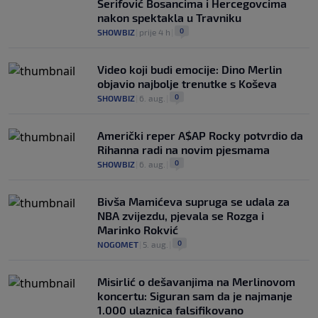
Šerifović Bosancima i Hercegovcima
nakon spektakla u Travniku
0
SHOWBIZ
|
prije 4 h
|
Video koji budi emocije: Dino Merlin
objavio najbolje trenutke s Koševa
0
SHOWBIZ
|
6. aug.
|
Američki reper A$AP Rocky potvrdio da
Rihanna radi na novim pjesmama
0
SHOWBIZ
|
6. aug.
|
Bivša Mamićeva supruga se udala za
NBA zvijezdu, pjevala se Rozga i
Marinko Rokvić
0
NOGOMET
|
5. aug.
|
Misirlić o dešavanjima na Merlinovom
koncertu: Siguran sam da je najmanje
1.000 ulaznica falsifikovano