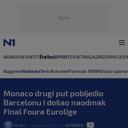
Oglas
NAJNOVIJE
VIJESTI
SPORT
SVIJET
MAGAZIN
ZDRAVLJE
S
Nogomet
Košarka
Tenis
Rukomet
Formula 1
MMA
Ostali sporto
Monaco drugi put pobijedio
Barcelonu i došao naodmak
Final Foura Eurolige
0
N1 BiH
KOŠARKA
|
25. apr. 2025. 21:19
|
|