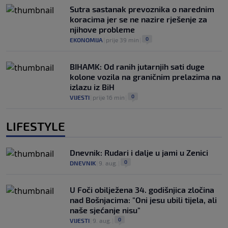
Sutra sastanak prevoznika o narednim
koracima jer se ne nazire rješenje za
njihove probleme
0
EKONOMIJA
|
prije 39 min
|
BIHAMK: Od ranih jutarnjih sati duge
kolone vozila na graničnim prelazima na
izlazu iz BiH
0
VIJESTI
|
prije 16 min
|
LIFESTYLE
Dnevnik: Rudari i dalje u jami u Zenici
0
DNEVNIK
|
9. aug.
|
U Foči obilježena 34. godišnjica zločina
nad Bošnjacima: "Oni jesu ubili tijela, ali
naše sjećanje nisu"
0
VIJESTI
|
9. aug.
|