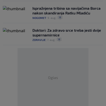
Ispražnjena tribina sa navijačima Borca
nakon skandiranja Ratku Mladiću
0
NOGOMET
|
9. aug.
|
Doktori: Za zdravo srce treba jesti dvije
supernamirnice
0
ZDRAVLJE
|
7. aug.
|
Oglas