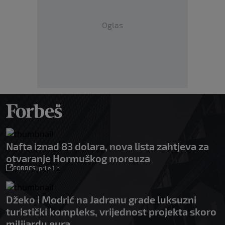
Oglas
Nafta iznad 83 dolara, nova lista zahtjeva za
otvaranje Hormuškog moreuza
FORBES
|
prije 1 h
Džeko i Modrić na Jadranu grade luksuzni
turistički kompleks, vrijednost projekta skoro
milijardu eura