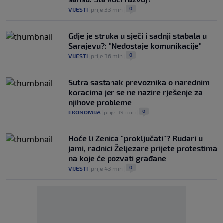
0
VIJESTI
|
prije 33 min
|
Gdje je struka u sječi i sadnji stabala u
Sarajevu?: "Nedostaje komunikacije"
0
VIJESTI
|
prije 36 min
|
Sutra sastanak prevoznika o narednim
koracima jer se ne nazire rješenje za
njihove probleme
0
EKONOMIJA
|
prije 39 min
|
Hoće li Zenica "proključati"? Rudari u
jami, radnici Željezare prijete protestima
na koje će pozvati građane
0
VIJESTI
|
prije 43 min
|