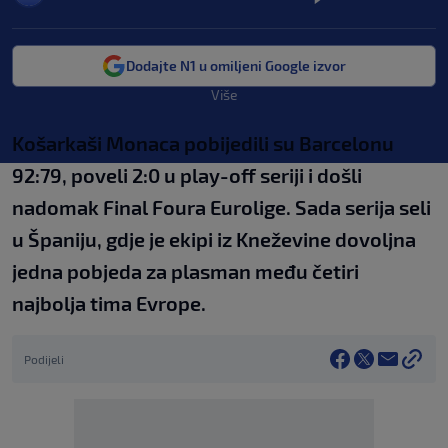
Dodajte N1 u omiljeni Google izvor
Više
Košarkaši Monaca pobijedili su Barcelonu
92:79, poveli 2:0 u play-off seriji i došli
nadomak Final Foura Eurolige. Sada serija seli
u Španiju, gdje je ekipi iz Kneževine dovoljna
jedna pobjeda za plasman među četiri
najbolja tima Evrope.
Podijeli