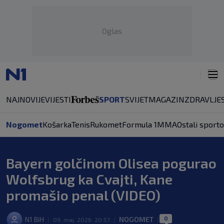
Oglas
NAJNOVIJE
VIJESTI
SPORT
SVIJET
MAGAZIN
ZDRAVLJE
Nogomet
Košarka
Tenis
Rukomet
Formula 1
MMA
Ostali sporto
Bayern golčinom Olisea pogurao
Wolfsbrug ka Cvajti, Kane
promašio penal (VIDEO)
0
N1 BiH
NOGOMET
|
09. maj. 2026. 20:57
|
|