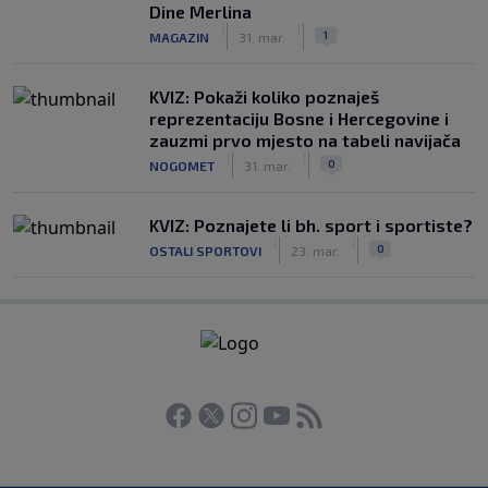
Dine Merlina
|
|
1
MAGAZIN
31. mar.
KVIZ: Pokaži koliko poznaješ
reprezentaciju Bosne i Hercegovine i
zauzmi prvo mjesto na tabeli navijača
|
|
0
NOGOMET
31. mar.
KVIZ: Poznajete li bh. sport i sportiste?
|
|
0
OSTALI SPORTOVI
23. mar.