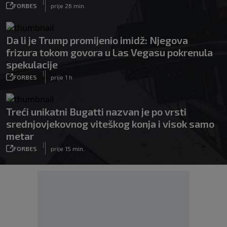
|
FORBES
prije 26 min.
Da li je Trump promijenio imidž: Njegova
frizura tokom govora u Las Vegasu pokrenula
spekulacije
|
FORBES
prije 1 h
Treći unikatni Bugatti nazvan je po vrsti
srednjovjekovnog viteškog konja i visok samo
metar
|
FORBES
prije 15 min.