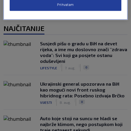
Prihvatam
NAJČITANIJE
Susjedi pišu o gradu u BiH na devet
rijeka, a ime mu doslovno znači "zdrava
voda": Svi koji ga posjete ostanu
oduševljeni
|
|
0
LIFESTYLE
7. aug.
Ukrajinski general upozorava na BiH
kao mogući novi front ruskog
hibridnog rata: Posebno izdvaja Brčko
|
|
0
VIJESTI
8. aug.
Auto koje stoji na suncu ne hladi se
najbrže klimom, nego postupkom koji
traje petnaest sekundi