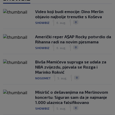
Video koji budi emocije: Dino Merlin
objavio najbolje trenutke s Koševa
|
|
0
SHOWBIZ
6. aug.
Američki reper A$AP Rocky potvrdio da
Rihanna radi na novim pjesmama
|
|
0
SHOWBIZ
6. aug.
Bivša Mamićeva supruga se udala za
NBA zvijezdu, pjevala se Rozga i
Marinko Rokvić
|
|
0
NOGOMET
5. aug.
Misirlić o dešavanjima na Merlinovom
koncertu: Siguran sam da je najmanje
1.000 ulaznica falsifikovano
|
|
0
SHOWBIZ
5. aug.