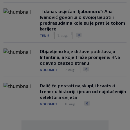
"I danas osjećam ljubomoru": Ana
Ivanović govorila o svojoj ljepoti i
predrasudama koje su je pratile tokom
karijere
|
|
0
TENIS
7. aug.
Objavljeno koje države podržavaju
Infantina, a koje traže promjene: HNS
odavno zauzeo stranu
|
|
0
NOGOMET
7. aug.
Dalić će postati najskuplji hrvatski
trener u historiji i jedan od najplaćenijih
selektora svijeta
|
|
0
NOGOMET
8. aug.