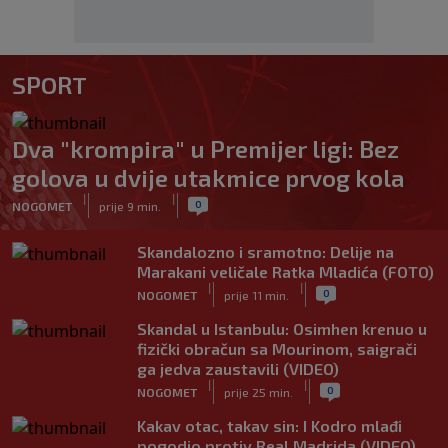
SPORT
Dva "krompira" u Premijer ligi: Bez
golova u dvije utakmice prvog kola
|
|
0
NOGOMET
prije 9 min.
Skandalozno i sramotno: Delije na
Marakani veličale Ratka Mladića (FOTO)
|
|
0
NOGOMET
prije 11 min.
Skandal u Istanbulu: Osimhen krenuo u
fizički obračun sa Mourinom, saigrači
ga jedva zaustavili (VIDEO)
|
|
0
NOGOMET
prije 25 min.
Kakav otac, takav sin: I Kodro mlađi
pogodio protiv Real Madrida (VIDEO)