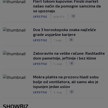
Flert tokom kupovine: Finski market
našao način da pomogne samcima da
se upoznaju
|
|
0
LIFESTYLE
prije 6 h
Ova 3 horoskopska znaka najčešće
grade uspješne karijere
|
|
0
LIFESTYLE
7. aug.
Zaboravite na velike račune: Rashladite
dom pametnije, jeftinije i bez klime
|
|
0
LIFESTYLE
5. aug.
Mokra plahta na prozoru hladi sobu
bolje od ventilatora, ali samo ako je
ispunjen jedan uslov
|
|
0
LIFESTYLE
5. aug.
SHOWBIZ