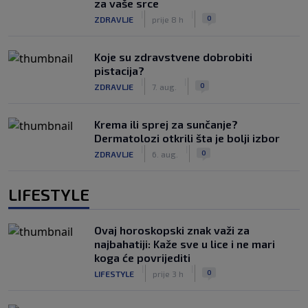
za vaše srce
|
|
0
ZDRAVLJE
prije 8 h
Koje su zdravstvene dobrobiti
pistacija?
|
|
0
ZDRAVLJE
7. aug.
Krema ili sprej za sunčanje?
Dermatolozi otkrili šta je bolji izbor
|
|
0
ZDRAVLJE
6. aug.
LIFESTYLE
Ovaj horoskopski znak važi za
najbahatiji: Kaže sve u lice i ne mari
koga će povrijediti
|
|
0
LIFESTYLE
prije 3 h