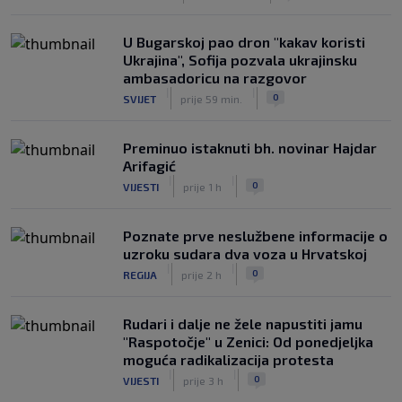
FIFA-e je vaš novac", danas se suočava
s najvećom krizom
U Bugarskoj pao dron "kakav koristi
|
|
0
NOGOMET
prije 3 h
Ukrajina", Sofija pozvala ukrajinsku
ambasadoricu na razgovor
|
|
0
SVIJET
prije 59 min.
Preminuo istaknuti bh. novinar Hajdar
Arifagić
|
|
0
VIJESTI
prije 1 h
Poznate prve neslužbene informacije o
uzroku sudara dva voza u Hrvatskoj
|
|
0
REGIJA
prije 2 h
Rudari i dalje ne žele napustiti jamu
"Raspotočje" u Zenici: Od ponedjeljka
moguća radikalizacija protesta
|
|
0
VIJESTI
prije 3 h