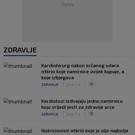
Oglas
ZDRAVLJE
Kardiohirurg nakon srčanog udara
otkrio koje namirnice uvijek kupuje, a
koje izbjegava
|
|
0
ZDRAVLJE
prije 2 h
Kardiolozi izdvajaju jednu namirnicu
koju vrijedi jesti za zdravije srce
|
|
0
ZDRAVLJE
prije 5 h
Nutricionisti otkrili koje je ulje najbolje