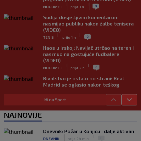
|
|
0
NOGOMET
prije 1 h
Sudija dosjetljivim komentarom
nasmijao publiku nakon žalbe tenisera
(VIDEO)
|
|
0
TENIS
prije 1 h
Haos u Irskoj: Navijač utrčao na teren i
nasrnuo na gostujuće fudbalere
(VIDEO)
|
|
0
NOGOMET
prije 2 h
Rivalstvo je ostalo po strani: Real
Madrid se oglasio nakon teškog
gubitka Lionela Messija
|
|
0
NOGOMET
prije 2 h
Idi na Sport
WNBA igračice odgovorile Kanteru
NAJNOVIJE
nakon provokacije: "Nećemo biti
politički pijuni"
|
|
0
KOŠARKA
prije 2 h
Dnevnik: Požar u Konjicu i dalje aktivan
|
|
0
DNEVNIK
prije 24 min.
Infantino nekada poručivao: "Novac