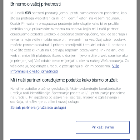
Brinemo o vašoj privatnosti
Mi i naši
603
partneri pohranjujemo i pristupamo osobnim podacima, kao
što su pretraga web stranica ili lični identifikatori, na vašem računaru .
Odabir Prihvatam omogućava praćenje tehnologije kako bi se pružila
podrška dolje prikazanim svrhama na osnovu kojih mi i naši partneri
obrađujemo podatke Ukoliko je praćenje onemogućeno, neki od sadržaja i
reklama koje vidite možda neće biti relevantni za vas. Ovaj odabir postavki
Oglas
možete ponovno odabrati i pritom promijeniti trenutni odabir ili pristanak
tako što ćete kliknuti na Upravljaj željenim postavkama link na dnu ove
web stranice [ili plutajuću ikonu u donjem lijevom dijelu web stranice, ako
je primjenjivo]. Vaš odabir će se mijenjati u okviru našeg Wеб локација. Za
više detalja, pogledajte Uredbu o postupanju s ličnim podacima.
Više
informacija o vašoj privatnosti
Mi i naši partneri obrađujemo podatke kako bismo pružali:
Koristite podatke o tačnoj geolokaciji. Aktivno skenirajte karakteristike
uređaja radi identifikacije. Spremanje podataka i/ili pristupanje podacima
na uređaju. Prilagođeno oglašavanje i sadržaj, mjerenje oglašavanja i
sadržaja, istraživanje publike i razvoj usluga.
Spisak partnera (pružalaca usluga)
Oglas
Prikaži svrhe