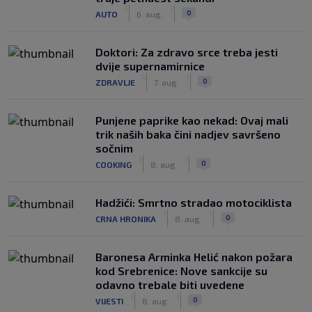
|
|
0
AUTO
6. aug.
Doktori: Za zdravo srce treba jesti
dvije supernamirnice
|
|
0
ZDRAVLJE
7. aug.
Punjene paprike kao nekad: Ovaj mali
trik naših baka čini nadjev savršeno
sočnim
|
|
0
COOKING
8. aug.
Hadžići: Smrtno stradao motociklista
|
|
0
CRNA HRONIKA
8. aug.
Baronesa Arminka Helić nakon požara
kod Srebrenice: Nove sankcije su
odavno trebale biti uvedene
|
|
0
VIJESTI
8. aug.