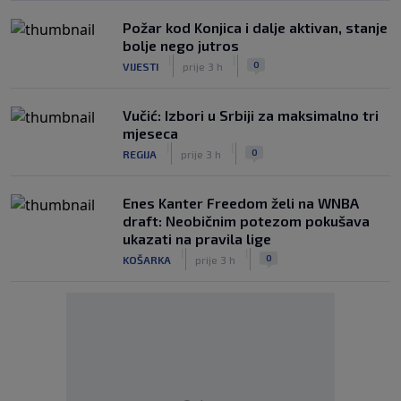
Požar kod Konjica i dalje aktivan, stanje
bolje nego jutros
|
|
0
VIJESTI
prije 3 h
Vučić: Izbori u Srbiji za maksimalno tri
mjeseca
|
|
0
REGIJA
prije 3 h
Enes Kanter Freedom želi na WNBA
draft: Neobičnim potezom pokušava
ukazati na pravila lige
|
|
0
KOŠARKA
prije 3 h