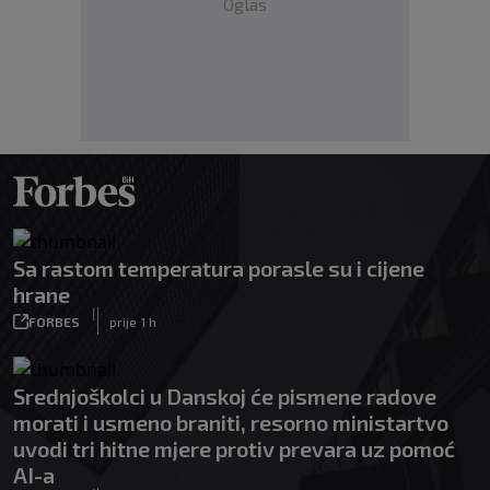
Oglas
Sa rastom temperatura porasle su i cijene
hrane
|
FORBES
prije 1 h
Srednjoškolci u Danskoj će pismene radove
morati i usmeno braniti, resorno ministartvo
uvodi tri hitne mjere protiv prevara uz pomoć
AI-a