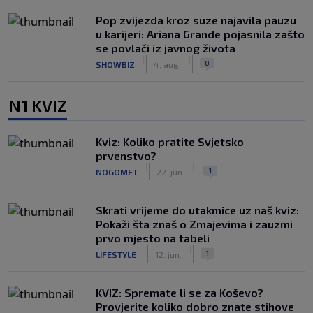
Pop zvijezda kroz suze najavila pauzu
u karijeri: Ariana Grande pojasnila zašto
se povlači iz javnog života
|
|
0
SHOWBIZ
4. aug.
N1 KVIZ
Kviz: Koliko pratite Svjetsko
prvenstvo?
|
|
1
NOGOMET
22. jun.
Skrati vrijeme do utakmice uz naš kviz:
Pokaži šta znaš o Zmajevima i zauzmi
prvo mjesto na tabeli
|
|
1
LIFESTYLE
12. jun.
KVIZ: Spremate li se za Koševo?
Provjerite koliko dobro znate stihove