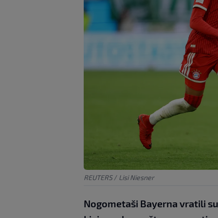
REUTERS
/
Lisi Niesner
Nogometaši Bayerna vratili s