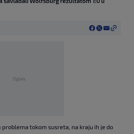
ma savladali Wolfsburg rezultatom 1:0 u
Oglas
h problema tokom susreta, na kraju ih je do