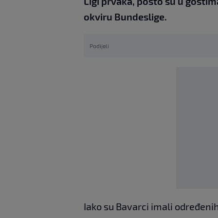
Ligi prvaka, pošto su u gosti
okviru Bundeslige.
Podijeli
Iako su Bavarci imali određeni