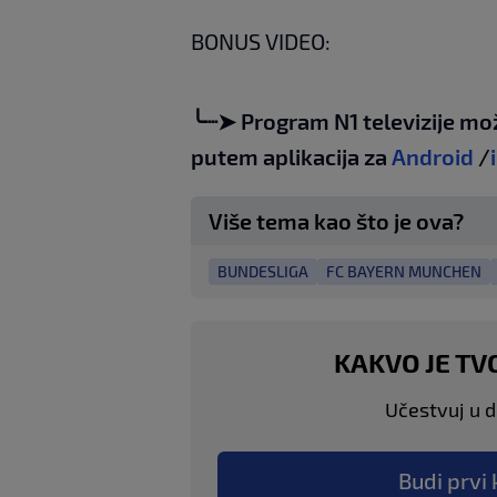
BONUS VIDEO:
╰┈➤ Program N1 televizije mo
putem aplikacija za
Android
/
Više tema kao što je ova?
BUNDESLIGA
FC BAYERN MUNCHEN
KAKVO JE TV
Učestvuj u di
Budi prvi 