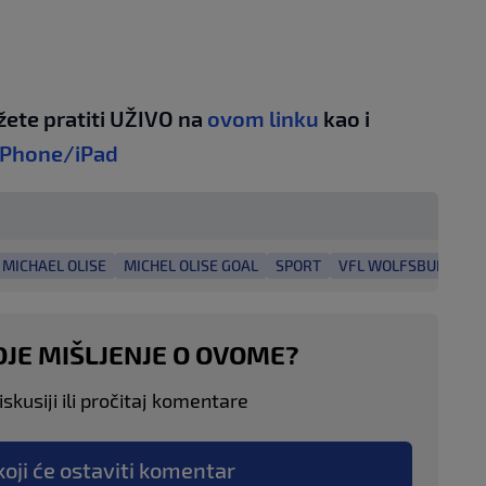
žete pratiti UŽIVO na
ovom linku
kao i
iPhone/iPad
MICHAEL OLISE
MICHEL OLISE GOAL
SPORT
VFL WOLFSBURG
V
OJE MIŠLJENJE O OVOME?
skusiji ili pročitaj komentare
koji će ostaviti komentar