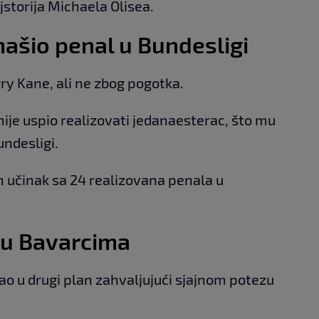
jstorija Michaela Olisea.
ašio penal u Bundesligi
rry Kane, ali ne zbog pogotka.
nije uspio realizovati jedanaesterac, što mu
undesligi.
n učinak sa 24 realizovana penala u
du Bavarcima
ao u drugi plan zahvaljujući sjajnom potezu