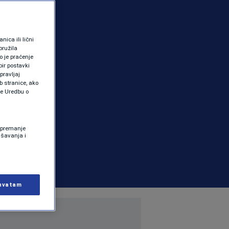
ica ili lični
pružila
 je praćenje
ir postavki
pravljaj
b stranice, ako
te Uredbu o
 Spremanje
ašavanja i
hvatam