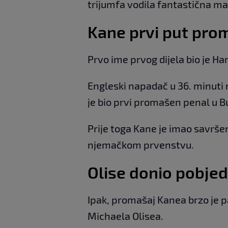
trijumfa vodila fantastična ma
Kane prvi put prom
Prvo ime prvog dijela bio je Ha
Engleski napadač u 36. minuti 
je bio prvi promašen penal u B
Prije toga Kane je imao savrše
njemačkom prvenstvu.
Olise donio pobje
Ipak, promašaj Kanea brzo je p
Michaela Olisea.