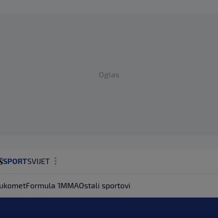
Oglas
SPORT
SVIJET
MAGAZIN
ukomet
Formula 1
MMA
Ostali sportovi
ZDRAVLJE