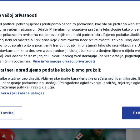
om Olisea pogurao
SHOWBIZ
KOLUMNE
 vašoj privatnosti
vajti, Kane
3
partneri pohranjujemo i pristupamo osobnim podacima, kao što su pretraga web stran
ori, na vašem računaru . Odabir Prihvatam omogućava praćenje tehnologije kako bi se 
l (VIDEO)
je prikazanim svrhama na osnovu kojih mi i naši partneri obrađujemo podatke Ukoliko
 neki od sadržaja i reklama koje vidite možda neće biti relevantni za vas. Ovaj odab
PODCAST
no odabrati i pritom promijeniti trenutni odabir ili pristanak tako što ćete kliknuti na U
tavkama link na dnu ove web stranice [ili plutajuću ikonu u donjem lijevom dijelu we
0
NOGOMET
komentara
|
|
N1 SPECIJAL
vo]. Vaš odabir će se mijenjati u okviru našeg Wеб локација. Za više detalja, pogledaj
s ličnim podacima.
Više informacija o vašoj privatnosti
FENOMENI
 partneri obrađujemo podatke kako bismo pružali:
Više
datke o tačnoj geolokaciji. Aktivno skenirajte karakteristike uređaja radi identifikacije.
NEISTRAŽENO
ili pristupanje podacima na uređaju. Prilagođeno oglašavanje i sadržaj, mjerenje ogl
traživanje publike i razvoj usluga.
tnera (pružalaca usluga)
VIRALNO
FOTO
ži svrhe
Pri
PROMO
VIDEO