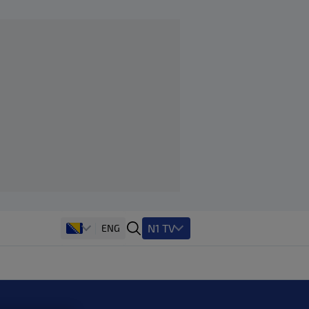
N1 TV
ENG