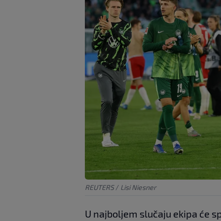
REUTERS
/
Lisi Niesner
U najboljem slučaju ekipa će sp