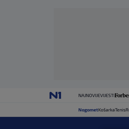
NAJNOVIJE
VIJESTI
Nogomet
Košarka
Tenis
R