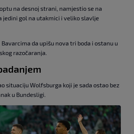
loptu na desnoj strani, namjestio se na
jedini gol na utakmici i veliko slavlje
 Bavarcima da upišu nova tri boda i ostanu u
skog razočaranja.
spadanjem
 situaciju Wolfsburga koji je sada ostao bez
anak u Bundesligi.