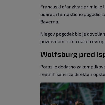
Francuski ofanzivac primio je 
udarac i fantastično pogodio za 
Bayerna.
Njegov pogodak bio je dovoljan
pozitivnom ritmu nakon evrop
Wolfsburg pred i
Poraz je dodatno zakomplikovao
realnih šansi za direktan opst