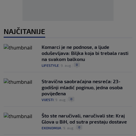
NAJČITANIJE
Komarci je ne podnose, a ljude
oduševljava: Biljka koja bi trebala rasti
na svakom balkonu
0
LIFESTYLE
|
9. aug.
|
Stravična saobraćajna nesreća: 23-
godišnji mladić poginuo, jedna osoba
povijeđena
0
VIJESTI
|
9. aug.
|
Što ste naručivali, naručivali ste: Kraj
Glova u BiH, od sutra prestaju dostave
0
EKONOMIJA
|
9. aug.
|