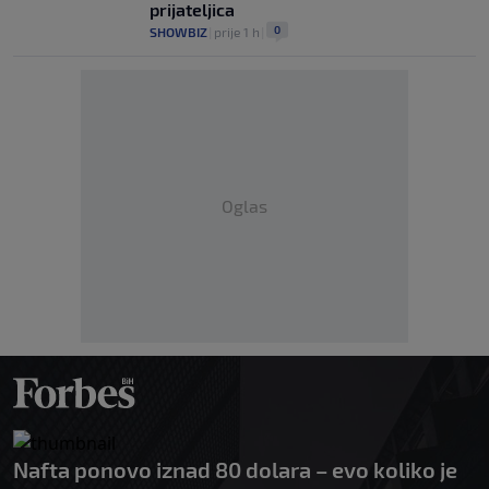
prijateljica
0
SHOWBIZ
|
prije 1 h
|
Oglas
Nafta ponovo iznad 80 dolara – evo koliko je