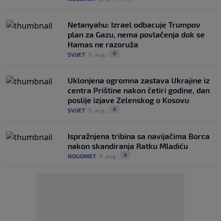
Netanyahu: Izrael odbacuje Trumpov
plan za Gazu, nema povlačenja dok se
Hamas ne razoruža
0
SVIJET
|
9. aug.
|
Uklonjena ogromna zastava Ukrajine iz
centra Prištine nakon četiri godine, dan
poslije izjave Zelenskog o Kosovu
0
SVIJET
|
9. aug.
|
Ispražnjena tribina sa navijačima Borca
nakon skandiranja Ratku Mladiću
0
NOGOMET
|
9. aug.
|