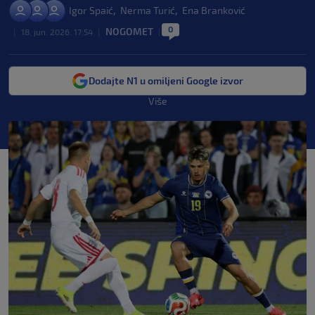
,
,
Igor Spaić
Nerma Turić
Ena Branković
0
NOGOMET
|
18. jun. 2026. 17:54
|
|
Dodajte N1 u omiljeni Google izvor
Više