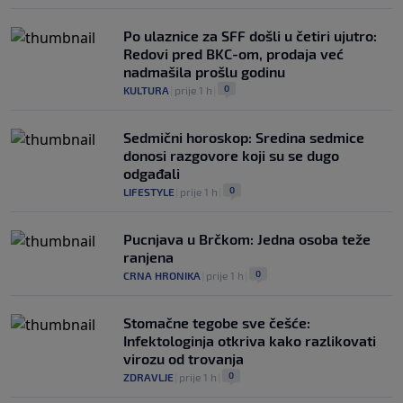
Po ulaznice za SFF došli u četiri ujutro:
Redovi pred BKC-om, prodaja već
nadmašila prošlu godinu
0
KULTURA
|
prije 1 h
|
Sedmični horoskop: Sredina sedmice
donosi razgovore koji su se dugo
odgađali
0
LIFESTYLE
|
prije 1 h
|
Pucnjava u Brčkom: Jedna osoba teže
ranjena
0
CRNA HRONIKA
|
prije 1 h
|
Stomačne tegobe sve češće:
Infektologinja otkriva kako razlikovati
virozu od trovanja
0
ZDRAVLJE
|
prije 1 h
|