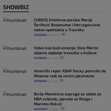
SHOWBIZ
(VIDEO) Emotivna poruka Marije
Šerifović Bosancima i Hercegovcima
nakon spektakla u Travniku
0
SHOWBIZ
|
prije 4 h
|
Video koji budi emocije: Dino Merlin
objavio najbolje trenutke s Koševa
0
SHOWBIZ
|
6. aug.
|
Američki reper A$AP Rocky potvrdio da
Rihanna radi na novim pjesmama
0
SHOWBIZ
|
6. aug.
|
Bivša Mamićeva supruga se udala za
NBA zvijezdu, pjevala se Rozga i
Marinko Rokvić
0
NOGOMET
|
5. aug.
|