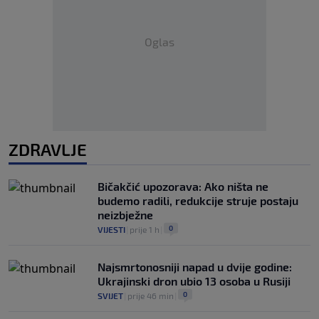
Oglas
ZDRAVLJE
Bičakčić upozorava: Ako ništa ne
budemo radili, redukcije struje postaju
neizbježne
0
VIJESTI
|
prije 1 h
|
Najsmrtonosniji napad u dvije godine:
Ukrajinski dron ubio 13 osoba u Rusiji
0
SVIJET
|
prije 46 min
|