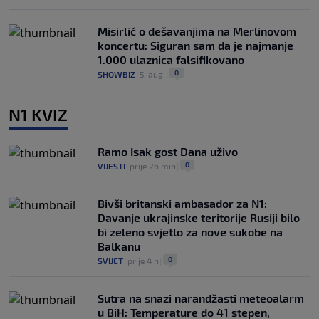
Misirlić o dešavanjima na Merlinovom
koncertu: Siguran sam da je najmanje
1.000 ulaznica falsifikovano
0
SHOWBIZ
|
5. aug.
|
N1 KVIZ
Ramo Isak gost Dana uživo
0
VIJESTI
|
prije 26 min
|
Bivši britanski ambasador za N1:
Davanje ukrajinske teritorije Rusiji bilo
bi zeleno svjetlo za nove sukobe na
Balkanu
0
SVIJET
|
prije 4 h
|
Sutra na snazi narandžasti meteoalarm
u BiH: Temperature do 41 stepen,