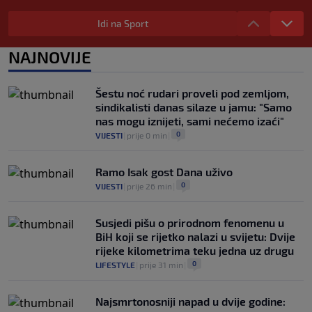
Riješena dugogodišnja misterija o Joseu
Mourinhu: Jedne noći me je nazvao i
Idi na Sport
plakao
0
NOGOMET
|
prije 3 h
|
NAJNOVIJE
Tottenham ide po Savinha: Spursi
spremili oko 70 miliona eura za Brazilca
Šestu noć rudari proveli pod zemljom,
0
NOGOMET
|
prije 3 h
|
sindikalisti danas silaze u jamu: "Samo
nas mogu iznijeti, sami nećemo izaći"
0
VIJESTI
|
prije 0 min
|
Ramo Isak gost Dana uživo
0
VIJESTI
|
prije 26 min
|
Susjedi pišu o prirodnom fenomenu u
BiH koji se rijetko nalazi u svijetu: Dvije
rijeke kilometrima teku jedna uz drugu
0
LIFESTYLE
|
prije 31 min
|
Najsmrtonosniji napad u dvije godine: