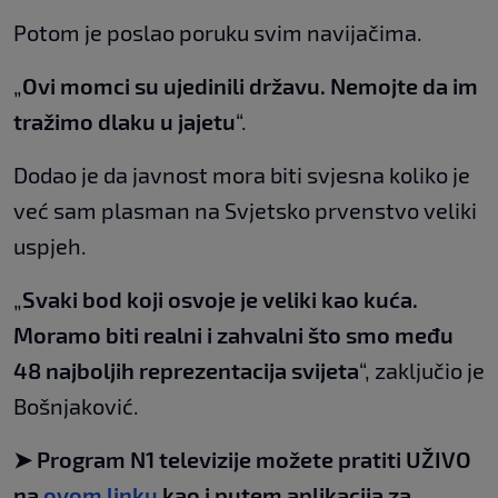
Potom je poslao poruku svim navijačima.
„
Ovi momci su ujedinili državu. Nemojte da im
tražimo dlaku u jajetu
“.
Dodao je da javnost mora biti svjesna koliko je
već sam plasman na Svjetsko prvenstvo veliki
uspjeh.
„
Svaki bod koji osvoje je veliki kao kuća.
Moramo biti realni i zahvalni što smo među
48 najboljih reprezentacija svijeta
“, zaključio je
Bošnjaković.
➤ Program N1 televizije možete pratiti UŽIVO
na
ovom linku
kao i putem aplikacija za