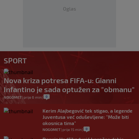
Oglas
SPORT
Nova kriza potresa FIFA-u: Gianni
Infantino je sada optužen za "obmanu"
0
NOGOMET
|
prije 6 min
|
Kerim Alajbegović tek stigao, a legende
Juventusa već oduševljene: "Može biti
okosnica tima"
0
NOGOMET
|
prije 15 min
|