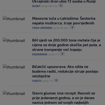
Ukrajinski dron ubio 13 osoba u Rusiji
0
SVIJET
|
prije 46 min
|
Masovna tuča u Laktašima: Šestorka
napala muškarca, troje povrijeđenih
0
CRNA HRONIKA
|
prije 58 min
|
BiH sjedi na 200.000 tona metala čija je
cijena za dvije godine skočila pet puta, a
strane kompanije već kopaju
0
EKONOMIJA
|
prije 1 h
|
Bičakčić upozorava: Ako ništa ne
budemo radili, redukcije struje postaju
neizbježne
0
VIJESTI
|
prije 1 h
|
Slavni glumac ima recept: Razveli se
prije jedanaest godina, a on je danas
naziva jednom od svojih najboljih