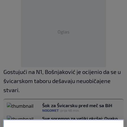
Oglas
Gostujući na N1, Bošnjaković je ocijenio da se u
švicarskom taboru dešavaju neuobičajene
stvari.
Šok za Švicarsku pred meč sa BiH
NOGOMET
|
prije 46 min.
Sve spremno za veliki okršaj: Ovako
izgleda svlačionica Zmajeva u Los