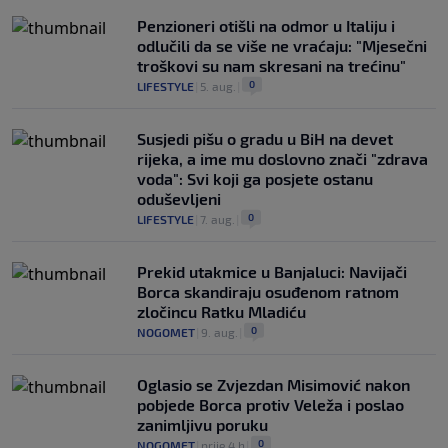
Penzioneri otišli na odmor u Italiju i
odlučili da se više ne vraćaju: "Mjesečni
troškovi su nam skresani na trećinu"
0
LIFESTYLE
|
5. aug.
|
Susjedi pišu o gradu u BiH na devet
rijeka, a ime mu doslovno znači "zdrava
voda": Svi koji ga posjete ostanu
oduševljeni
0
LIFESTYLE
|
7. aug.
|
Prekid utakmice u Banjaluci: Navijači
Borca skandiraju osuđenom ratnom
zločincu Ratku Mladiću
0
NOGOMET
|
9. aug.
|
Oglasio se Zvjezdan Misimović nakon
pobjede Borca protiv Veleža i poslao
zanimljivu poruku
0
NOGOMET
|
prije 4 h
|