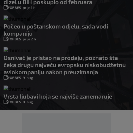
dizel u BiH poskupio od februara
FORBES
|
prije 1 h
Počeo u poštanskom odjelu, sada vodi
kompaniju
FORBES
|
prije 2 h
Osnivač je pristao na prodaju, poznato šta
čeka drugu najveću evropsku niskobudžetnu
aviokompaniju nakon preuzimanja
FORBES
|
9. aug.
Vrsta ljubavi koja se najviše zanemaruje
FORBES
|
9. aug.