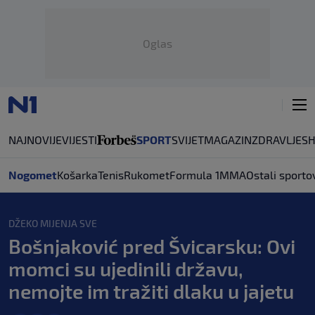
Oglas
NAJNOVIJE
VIJESTI
SPORT
SVIJET
MAGAZIN
ZDRAVLJE
S
Nogomet
Košarka
Tenis
Rukomet
Formula 1
MMA
Ostali sporto
DŽEKO MIJENJA SVE
Bošnjaković pred Švicarsku: Ovi
momci su ujedinili državu,
nemojte im tražiti dlaku u jajetu