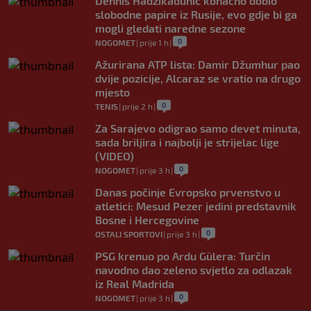
Dennis Hadžikadunić konačno dobio
slobodne papire iz Rusije, evo gdje bi ga
mogli gledati naredne sezone
0
NOGOMET
|
prije 1 h
|
Ažurirana ATP lista: Damir Džumhur pao
dvije pozicije, Alcaraz se vratio na drugo
mjesto
0
TENIS
|
prije 2 h
|
Za Sarajevo odigrao samo devet minuta,
sada briljira i najbolji je strijelac lige
(VIDEO)
0
NOGOMET
|
prije 3 h
|
Danas počinje Evropsko prvenstvo u
atletici: Mesud Pezer jedini predstavnik
Bosne i Hercegovine
0
OSTALI SPORTOVI
|
prije 3 h
|
PSG krenuo po Ardu Gülera: Turčin
navodno dao zeleno svjetlo za odlazak
iz Real Madrida
0
NOGOMET
|
prije 3 h
|