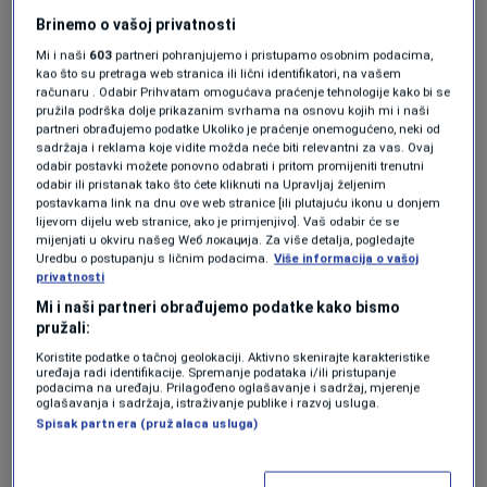
Angelesu
Brinemo o vašoj privatnosti
BIH NA MUNDIJALU
|
prije 1 h
Mi i naši
603
partneri pohranjujemo i pristupamo osobnim podacima,
Izet Hajrović pred duel odluke: Ova
kao što su pretraga web stranica ili lični identifikatori, na vašem
utakmica može odvesti Bosnu u
računaru . Odabir Prihvatam omogućava praćenje tehnologije kako bi se
nokaut fazu
pružila podrška dolje prikazanim svrhama na osnovu kojih mi i naši
BIH NA MUNDIJALU
|
prije 3 h
partneri obrađujemo podatke Ukoliko je praćenje onemogućeno, neki od
sadržaja i reklama koje vidite možda neće biti relevantni za vas. Ovaj
odabir postavki možete ponovno odabrati i pritom promijeniti trenutni
"Švicarci su poljuljani po
odabir ili pristanak tako što ćete kliknuti na Upravljaj željenim
postavkama link na dnu ove web stranice [ili plutajuću ikonu u donjem
svim temeljima"
lijevom dijelu web stranice, ako je primjenjivo]. Vaš odabir će se
mijenjati u okviru našeg Wеб локација. Za više detalja, pogledajte
Uredbu o postupanju s ličnim podacima.
Više informacija o vašoj
privatnosti
„
Prvi put sam na tom nivou primijetio da
Mi i naši partneri obrađujemo podatke kako bismo
kapiten javno preko medija kritikuje svoje
pružali:
suigrače. Njihov selektor je također poslao
Koristite podatke o tačnoj geolokaciji. Aktivno skenirajte karakteristike
uređaja radi identifikacije. Spremanje podataka i/ili pristupanje
vrlo oštru poruku igračima. To nije uobičajeno
podacima na uređaju. Prilagođeno oglašavanje i sadržaj, mjerenje
oglašavanja i sadržaja, istraživanje publike i razvoj usluga.
u trenerskom žargonu i samo pokazuje koliko
Spisak partnera (pružalaca usluga)
im je teško pao remi protiv Katara
“, rekao je