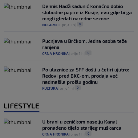
Dennis Hadžikadunić konačno dobio
slobodne papire iz Rusije, evo gdje bi ga
mogli gledati naredne sezone
0
NOGOMET
|
prije 1 h
|
Pucnjava u Brčkom: Jedna osoba teže
ranjena
0
CRNA HRONIKA
|
prije 1 h
|
Po ulaznice za SFF došli u četiri ujutro:
Redovi pred BKC-om, prodaja već
nadmašila prošlu godinu
0
KULTURA
|
prije 1 h
|
LIFESTYLE
U brani u zeničkom naselju Kanal
pronađeno tijelo starijeg muškarca
0
CRNA HRONIKA
|
prije 1 h
|