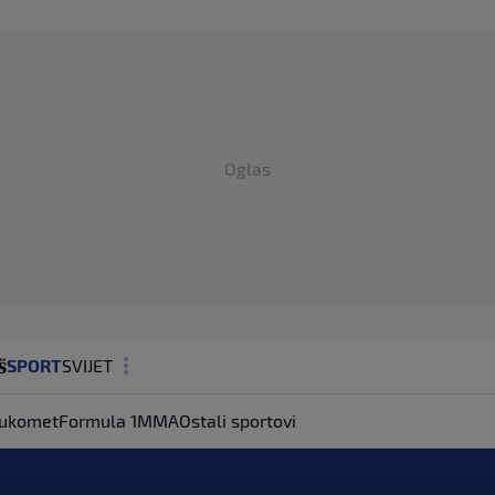
Oglas
SPORT
SVIJET
MAGAZIN
ukomet
Formula 1
MMA
Ostali sportovi
ZDRAVLJE