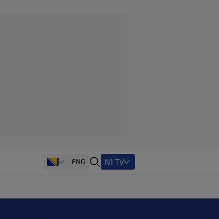
N1 TV
ENG