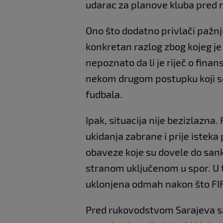
udarac za planove kluba pred 
Ono što dodatno privlači pažnju
konkretan razlog zbog kojeg je
nepoznato da li je riječ o fina
nekom drugom postupku koji se
fudbala.
Ipak, situacija nije bezizlazna
ukidanja zabrane i prije isteka
obaveze koje su dovele do sank
stranom uključenom u spor. U 
uklonjena odmah nakon što FIFA
Pred rukovodstvom Sarajeva sad