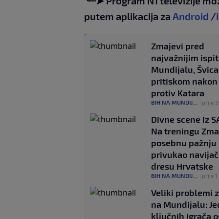
╰┈➤ Program N1 televizije mo
putem aplikacija za
Android
/
Zmajevi pred
najvažnijim ispi
Mundijalu, Švica
pritiskom nakon
protiv Katara
BIH NA MUNDIJALU
|
prije 
Divne scene iz S
Na treningu Zma
posebnu pažnju
privukao navijač
dresu Hrvatske
BIH NA MUNDIJALU
|
prije 1
Veliki problemi z
na Mundijalu: J
ključnih igrača 