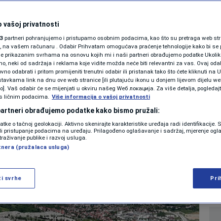
SHOWBIZ
zabranu: FK Sarajevo
KOLUMNE
 vašoj privatnosti
3
partneri pohranjujemo i pristupamo osobnim podacima, kao što su pretraga web stran
e novih igrača u
ori, na vašem računaru . Odabir Prihvatam omogućava praćenje tehnologije kako bi se 
je prikazanim svrhama na osnovu kojih mi i naši partneri obrađujemo podatke Ukoliko
 neki od sadržaja i reklama koje vidite možda neće biti relevantni za vas. Ovaj odab
jelazna roka
PODCAST
no odabrati i pritom promijeniti trenutni odabir ili pristanak tako što ćete kliknuti na U
tavkama link na dnu ove web stranice [ili plutajuću ikonu u donjem lijevom dijelu we
N1 SPECIJAL
vo]. Vaš odabir će se mijenjati u okviru našeg Wеб локација. Za više detalja, pogledaj
s ličnim podacima.
Više informacija o vašoj privatnosti
0
NOGOMET
komentara
|
FENOMENI
 partneri obrađujemo podatke kako bismo pružali:
datke o tačnoj geolokaciji. Aktivno skenirajte karakteristike uređaja radi identifikacije.
NEISTRAŽENO
ili pristupanje podacima na uređaju. Prilagođeno oglašavanje i sadržaj, mjerenje ogl
Više
traživanje publike i razvoj usluga.
tnera (pružalaca usluga)
VIRALNO
FOTO
ži svrhe
Pri
PROMO
VIDEO