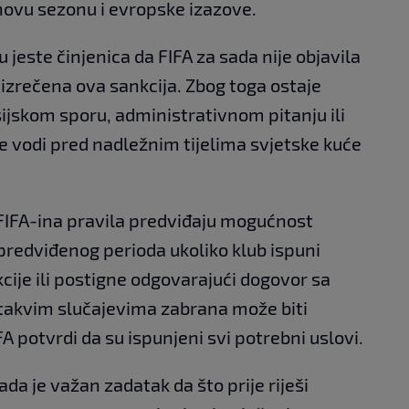
novu sezonu i evropske izazove.
 jeste činjenica da FIFA za sada nije objavila
 izrečena ova sankcija. Zbog toga ostaje
nsijskom sporu, administrativnom pitanju ili
 vodi pred nadležnim tijelima svjetske kuće
. FIFA-ina pravila predviđaju mogućnost
 predviđenog perioda ukoliko klub ispuni
cije ili postigne odgovarajući dogovor sa
takvim slučajevima zabrana može biti
 potvrdi da su ispunjeni svi potrebni uslovi.
a je važan zadatak da što prije riješi