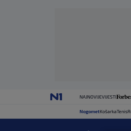
NAJNOVIJE
VIJESTI
Nogomet
Košarka
Tenis
R