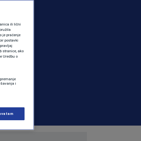
ica ili lični
pružila
 je praćenje
ir postavki
pravljaj
b stranice, ako
te Uredbu o
 Spremanje
ašavanja i
hvatam