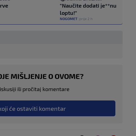
prve
"Naučite dodati je**nu
loptu!"
NOGOMET
|
prije 2 h
OJE MIŠLJENJE O OVOME?
skusiji ili pročitaj komentare
koji će ostaviti komentar