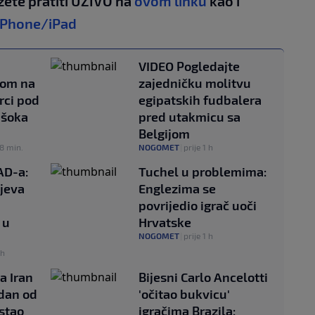
žete pratiti UŽIVO na
ovom linku
kao i
iPhone/iPad
VIDEO Pogledajte
tom na
zajedničku molitvu
rci pod
egipatskih fudbalera
 šoka
pred utakmicu sa
Belgijom
38 min.
NOGOMET
|
prije 1 h
AD-a:
Tuchel u problemima:
jeva
Englezima se
povrijedio igrač uoči
 u
Hrvatske
NOGOMET
|
prije 1 h
 h
a Iran
Bijesni Carlo Ancelotti
edan od
'očitao bukvicu'
ostao
igračima Brazila: