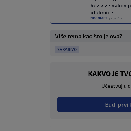
bez vize nakon 
utakmice
NOGOMET
|
prije 2 h
Više tema kao što je ova?
SARAJEVO
KAKVO JE TV
Učestvuj u di
Budi prvi 