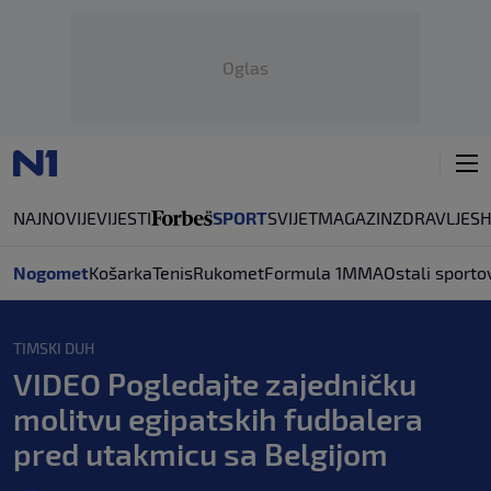
Oglas
NAJNOVIJE
VIJESTI
SPORT
SVIJET
MAGAZIN
ZDRAVLJE
S
Nogomet
Košarka
Tenis
Rukomet
Formula 1
MMA
Ostali sporto
TIMSKI DUH
VIDEO Pogledajte zajedničku
molitvu egipatskih fudbalera
pred utakmicu sa Belgijom