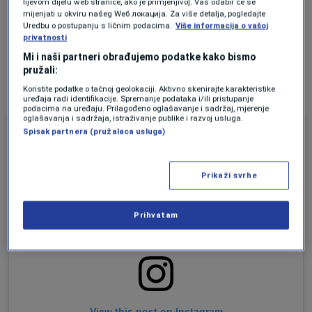
lijevom dijelu web stranice, ako je primjenjivo]. Vaš odabir će se
favorizovane Belgije, a mnogi navijači ovaj
mijenjati u okviru našeg Wеб локација. Za više detalja, pogledajte
Uredbu o postupanju s ličnim podacima.
Više informacija o vašoj
gest doživjeli su kao simbol vjere, zajedništva i
privatnosti
međusobnog poštovanja koje krasi ovu
Mi i naši partneri obrađujemo podatke kako bismo
pružali:
generaciju egipatskih fudbalera.
Koristite podatke o tačnoj geolokaciji. Aktivno skenirajte karakteristike
uređaja radi identifikacije. Spremanje podataka i/ili pristupanje
podacima na uređaju. Prilagođeno oglašavanje i sadržaj, mjerenje
oglašavanja i sadržaja, istraživanje publike i razvoj usluga.
Spisak partnera (pružalaca usluga)
Prikaži svrhe
Prihvatam
View this post on Instagram