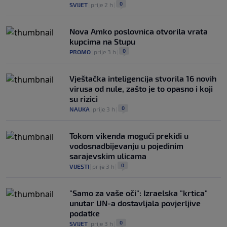
0
SVIJET
|
prije 2 h
|
Nova Amko poslovnica otvorila vrata
kupcima na Stupu
0
PROMO
|
prije 3 h
|
Vještačka inteligencija stvorila 16 novih
virusa od nule, zašto je to opasno i koji
su rizici
0
NAUKA
|
prije 3 h
|
Tokom vikenda mogući prekidi u
vodosnadbijevanju u pojedinim
sarajevskim ulicama
0
VIJESTI
|
prije 3 h
|
"Samo za vaše oči": Izraelska "krtica"
unutar UN-a dostavljala povjerljive
podatke
0
SVIJET
|
prije 3 h
|