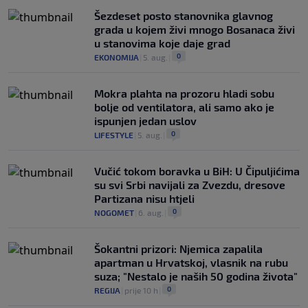
Šezdeset posto stanovnika glavnog
grada u kojem živi mnogo Bosanaca živi
u stanovima koje daje grad
0
EKONOMIJA
|
5. aug.
|
Mokra plahta na prozoru hladi sobu
bolje od ventilatora, ali samo ako je
ispunjen jedan uslov
0
LIFESTYLE
|
5. aug.
|
Vučić tokom boravka u BiH: U Čipuljićima
su svi Srbi navijali za Zvezdu, dresove
Partizana nisu htjeli
0
NOGOMET
|
6. aug.
|
Šokantni prizori: Njemica zapalila
apartman u Hrvatskoj, vlasnik na rubu
suza; "Nestalo je naših 50 godina života"
0
REGIJA
|
prije 10 h
|