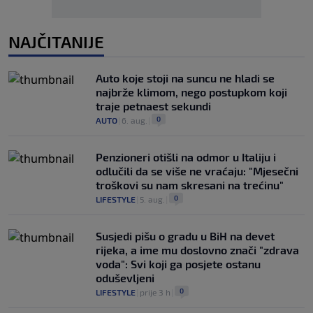
NAJČITANIJE
Auto koje stoji na suncu ne hladi se
najbrže klimom, nego postupkom koji
traje petnaest sekundi
0
AUTO
|
6. aug.
|
Penzioneri otišli na odmor u Italiju i
odlučili da se više ne vraćaju: "Mjesečni
troškovi su nam skresani na trećinu"
0
LIFESTYLE
|
5. aug.
|
Susjedi pišu o gradu u BiH na devet
rijeka, a ime mu doslovno znači "zdrava
voda": Svi koji ga posjete ostanu
oduševljeni
0
LIFESTYLE
|
prije 3 h
|