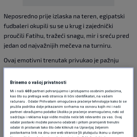
Neposredno prije izlaska na teren, egipatski
fudbaleri okupili su se u krug i zajednički
proučili Fatihu, tražeći snagu, mir i sreću pred
jedan od najvažnijih mečeva na turniru.
Ovaj emotivni trenutak privukao je pažnju
navijača širom svijeta, a fotografije i
videosnimci brzo su se proširili društvenim
Brinemo o vašoj privatnosti
mrežama. Zajednička molitva još jednom je
Mi i naši
603
partneri pohranjujemo i pristupamo osobnim podacima,
kao što su pretraga web stranica ili lični identifikatori, na vašem
pokazala veliko jedinstvo i zajedništvo koje
računaru . Odabir Prihvatam omogućava praćenje tehnologije kako bi se
pružila podrška dolje prikazanim svrhama na osnovu kojih mi i naši
vlada unutar egipatske reprezentacije.
partneri obrađujemo podatke Ukoliko je praćenje onemogućeno, neki od
sadržaja i reklama koje vidite možda neće biti relevantni za vas. Ovaj
Egipćani su nakon toga istrčali na teren
odabir postavki možete ponovno odabrati i pritom promijeniti trenutni
odabir ili pristanak tako što ćete kliknuti na Upravljaj željenim
odlučni da pruže maksimum protiv
postavkama link na dnu ove web stranice [ili plutajuću ikonu u donjem