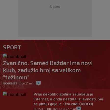
Oglas
SPORT
Zvanično: Samed Baždar ima novi
klub, zadužio broj sa velikom
"težinom"
0
NOGOMET
|
prije 27 min
|
Prije nekoliko godina zaludjela je
internet, a onda nestala iz javnosti: Svi
se pitaju gdje je i šta radi (VIDEO)
0
OSTALI SPORTOVI
|
prije 42 min
|