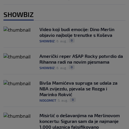
SHOWBIZ
Video koji budi emocije: Dino Merlin
objavio najbolje trenutke s Koševa
0
SHOWBIZ
|
6. aug.
|
Američki reper A$AP Rocky potvrdio da
Rihanna radi na novim pjesmama
0
SHOWBIZ
|
6. aug.
|
Bivša Mamićeva supruga se udala za
NBA zvijezdu, pjevala se Rozga i
Marinko Rokvić
0
NOGOMET
|
5. aug.
|
Misirlić o dešavanjima na Merlinovom
koncertu: Siguran sam da je najmanje
1.000 ulaznica falsifikovano