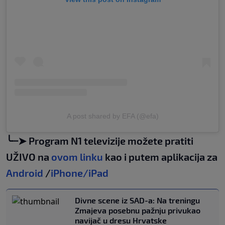
A post shared by EFA (@efa)
╰┈➤ Program N1 televizije možete pratiti
UŽIVO na
ovom linku
kao i putem aplikacija za
Android
/
iPhone/iPad
Divne scene iz SAD-a: Na treningu
Zmajeva posebnu pažnju privukao
navijač u dresu Hrvatske