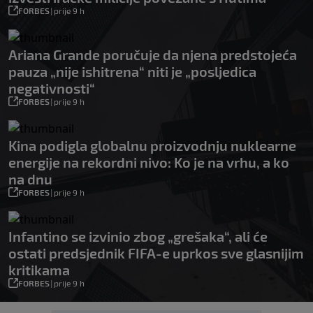
FORBES
|
prije 9 h
Ariana Grande poručuje da njena predstojeća
pauza „nije ishitrena“ niti je „posljedica
negativnosti“
FORBES
|
prije 9 h
Kina podigla globalnu proizvodnju nuklearne
energije na rekordni nivo: Ko je na vrhu, a ko
na dnu
FORBES
|
prije 9 h
Infantino se izvinio zbog „grešaka“, ali će
ostati predsjednik FIFA-e uprkos sve glasnijim
kritikama
FORBES
|
prije 9 h