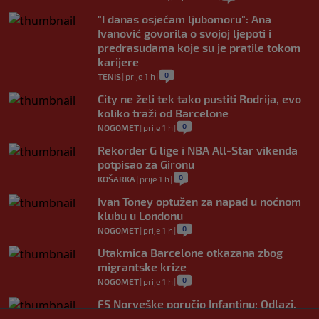
"I danas osjećam ljubomoru": Ana
Ivanović govorila o svojoj ljepoti i
predrasudama koje su je pratile tokom
karijere
0
TENIS
|
prije 1 h
|
City ne želi tek tako pustiti Rodrija, evo
koliko traži od Barcelone
0
NOGOMET
|
prije 1 h
|
Rekorder G lige i NBA All-Star vikenda
potpisao za Gironu
0
KOŠARKA
|
prije 1 h
|
Ivan Toney optužen za napad u noćnom
klubu u Londonu
0
NOGOMET
|
prije 1 h
|
Utakmica Barcelone otkazana zbog
migrantske krize
0
NOGOMET
|
prije 1 h
|
FS Norveške poručio Infantinu: Odlazi,
odmah!