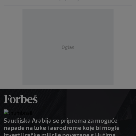
Oglas
Saudijska Arabija se priprema za moguće
napade na luke i aerodrome koje bi mogle
izvesti iračke milicije povezane s Hutima