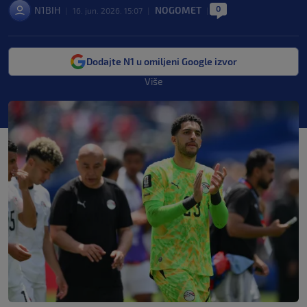
0
N1BIH
NOGOMET
|
16. jun. 2026. 15:07
|
|
Dodajte N1 u omiljeni Google izvor
Više