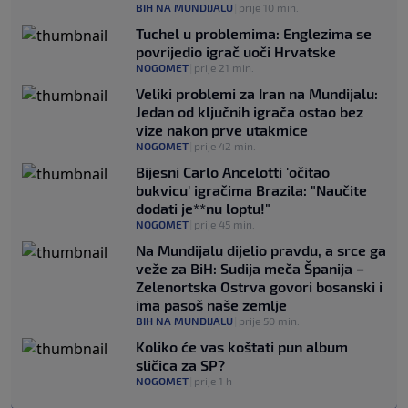
BIH NA MUNDIJALU
|
prije 10 min.
Tuchel u problemima: Englezima se
povrijedio igrač uoči Hrvatske
NOGOMET
|
prije 21 min.
Veliki problemi za Iran na Mundijalu:
Jedan od ključnih igrača ostao bez
vize nakon prve utakmice
NOGOMET
|
prije 42 min.
Bijesni Carlo Ancelotti 'očitao
bukvicu' igračima Brazila: "Naučite
dodati je**nu loptu!"
NOGOMET
|
prije 45 min.
Na Mundijalu dijelio pravdu, a srce ga
veže za BiH: Sudija meča Španija –
Zelenortska Ostrva govori bosanski i
ima pasoš naše zemlje
BIH NA MUNDIJALU
|
prije 50 min.
Koliko će vas koštati pun album
sličica za SP?
NOGOMET
|
prije 1 h