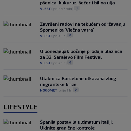
pšenica, kukuruz, šećer i biljna ulja
0
VIJESTI
|
prije 47 min
|
Završeni radovi na tekućem održavanju
Spomenika 'Vječna vatra'
0
VIJESTI
|
prije 1 h
|
U ponedjeljak počinje prodaja ulaznica
za 32. Sarajevo Film Festival
0
VIJESTI
|
prije 1 h
|
Utakmica Barcelone otkazana zbog
migrantske krize
0
NOGOMET
|
prije 1 h
|
LIFESTYLE
Španija postavila ultimatum Italiji:
Ukinite granične kontrole