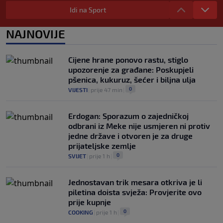
Idi na Sport
0
NOGOMET
|
prije 2 h
|
Bila je sportska zvijezda, a onda otišla u
NAJNOVIJE
penziju: Sada oduševila akrobacijama u
bikiniju (FOTO+VIDEO)
0
OSTALI SPORTOVI
|
prije 2 h
|
Cijene hrane ponovo rastu, stiglo
upozorenje za građane: Poskupjeli
pšenica, kukuruz, šećer i biljna ulja
0
VIJESTI
|
prije 47 min
|
Erdogan: Sporazum o zajedničkoj
odbrani iz Meke nije usmjeren ni protiv
jedne države i otvoren je za druge
prijateljske zemlje
0
SVIJET
|
prije 1 h
|
Jednostavan trik mesara otkriva je li
piletina doista svježa: Provjerite ovo
prije kupnje
0
COOKING
|
prije 1 h
|