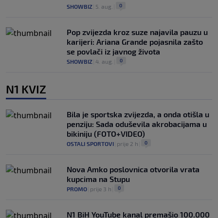
0
SHOWBIZ
|
5. aug.
|
Pop zvijezda kroz suze najavila pauzu u
karijeri: Ariana Grande pojasnila zašto
se povlači iz javnog života
0
SHOWBIZ
|
4. aug.
|
N1 KVIZ
Bila je sportska zvijezda, a onda otišla u
penziju: Sada oduševila akrobacijama u
bikiniju (FOTO+VIDEO)
0
OSTALI SPORTOVI
|
prije 2 h
|
Nova Amko poslovnica otvorila vrata
kupcima na Stupu
0
PROMO
|
prije 3 h
|
N1 BiH YouTube kanal premašio 100.000