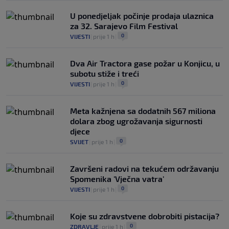
U ponedjeljak počinje prodaja ulaznica
za 32. Sarajevo Film Festival
0
VIJESTI
|
prije 1 h
|
Dva Air Tractora gase požar u Konjicu, u
subotu stiže i treći
0
VIJESTI
|
prije 1 h
|
Meta kažnjena sa dodatnih 567 miliona
dolara zbog ugrožavanja sigurnosti
djece
0
SVIJET
|
prije 1 h
|
Završeni radovi na tekućem održavanju
Spomenika 'Vječna vatra'
0
VIJESTI
|
prije 1 h
|
Koje su zdravstvene dobrobiti pistacija?
0
ZDRAVLJE
|
prije 1 h
|