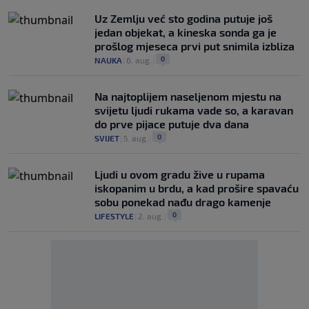
Uz Zemlju već sto godina putuje još
jedan objekat, a kineska sonda ga je
prošlog mjeseca prvi put snimila izbliza
0
NAUKA
|
6. aug.
|
Na najtoplijem naseljenom mjestu na
svijetu ljudi rukama vade so, a karavan
do prve pijace putuje dva dana
0
SVIJET
|
5. aug.
|
Ljudi u ovom gradu žive u rupama
iskopanim u brdu, a kad prošire spavaću
sobu ponekad nađu drago kamenje
0
LIFESTYLE
|
2. aug.
|