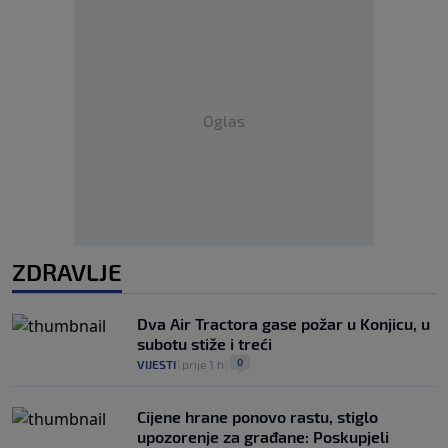
Oglas
ZDRAVLJE
Dva Air Tractora gase požar u Konjicu, u
subotu stiže i treći
0
VIJESTI
|
prije 1 h
|
Cijene hrane ponovo rastu, stiglo
upozorenje za građane: Poskupjeli