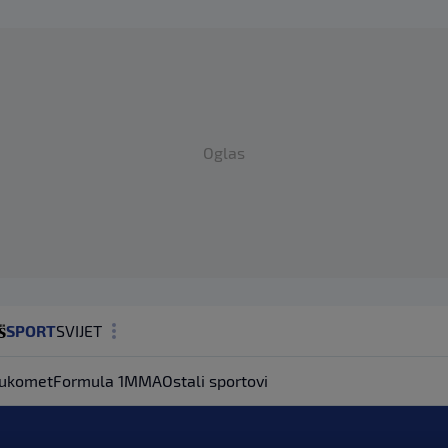
Oglas
SPORT
SVIJET
MAGAZIN
ukomet
Formula 1
MMA
Ostali sportovi
ZDRAVLJE