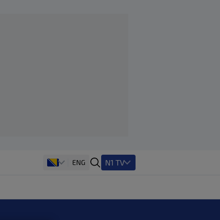
N1 TV
ENG