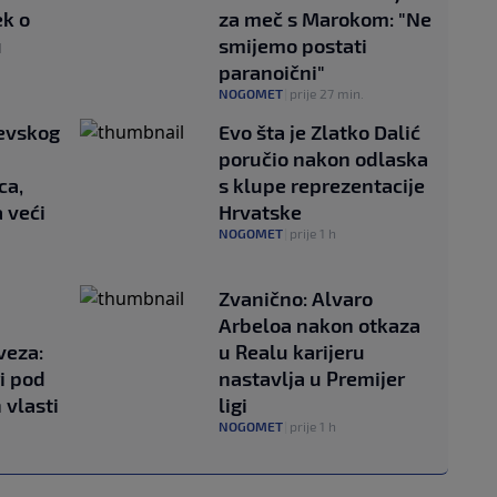
ek o
za meč s Marokom: "Ne
u
smijemo postati
paranoični"
NOGOMET
|
prije 27 min.
Levskog
Evo šta je Zlatko Dalić
poručio nakon odlaska
ca,
s klupe reprezentacije
a veći
Hrvatske
NOGOMET
|
prije 1 h
Zvanično: Alvaro
Arbeloa nakon otkaza
veza:
u Realu karijeru
i pod
nastavlja u Premijer
 vlasti
ligi
NOGOMET
|
prije 1 h