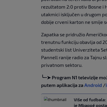
rezultatom 2:0 protiv Bosne i H
utakmici isključen u drugom po
dobije crveni karton ne smije s
Zapatka se pridružio Američk
trenutnu funkciju obavlja od 2
studentski list Univerziteta Se
Pannell ranije radio za Tajnu s
privatnom sektoru.
╰┈➤ Program N1 televizije mo
putem aplikacija za
Android
/
Više od fudbala:
je Mbappé posta