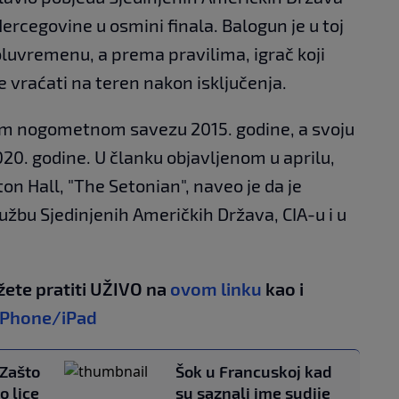
ercegovine u osmini finala. Balogun je u toj
luvremenu, a prema pravilima, igrač koji
e vraćati na teren nakon isključenja.
om nogometnom savezu 2015. godine, a svoju
020. godine. U članku objavljenom u aprilu,
ton Hall, "The Setonian", naveo je da je
lužbu Sjedinjenih Američkih Država, CIA-u i u
žete pratiti UŽIVO na
ovom linku
kao i
iPhone/iPad
 Zašto
Šok u Francuskoj kad
o lice
su saznali ime sudije