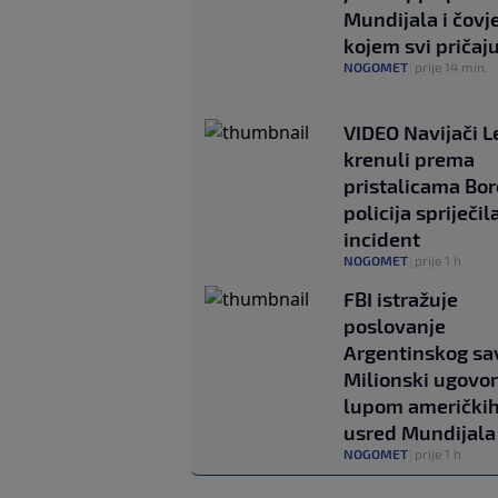
Mundijala i čovj
kojem svi pričaj
NOGOMET
|
prije 14 min.
VIDEO Navijači 
krenuli prema
pristalicama Bor
policija spriječil
incident
NOGOMET
|
prije 1 h
FBI istražuje
poslovanje
Argentinskog sa
Milionski ugovor
lupom američkih
usred Mundijala
NOGOMET
|
prije 1 h