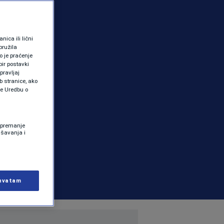
ica ili lični
pružila
 je praćenje
ir postavki
pravljaj
b stranice, ako
te Uredbu o
 Spremanje
ašavanja i
hvatam