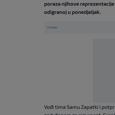
poraza njihove reprezentacije
odigranoj u ponedjeljak.
Podijeli
Vođi tima Samu Zapatki i pot
zaduženom za sigurnost, Franku