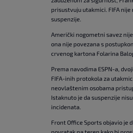
prisustvuju utakmici. FIFA nij
suspenzije.
Američki nogometni savez nije 
ona nije povezana s postupkom 
crvenog kartona Folarina Balo
Prema navodima ESPN-a, dvoji
FIFA-inih protokola za utakm
neovlaštenim osobama pristup 
Istaknuto je da suspenzije nisu 
incidenata.
Front Office Sports objavio je 
povratak na teren kako bi pros