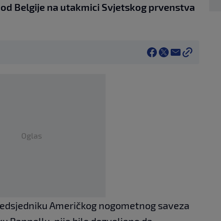
 od Belgije na utakmici Svjetskog prvenstva
Oglas
predsjedniku Američkog nogometnog saveza
 Pannellu, nije bilo dozvoljeno da