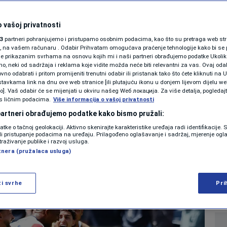
SHOWBIZ
vala dva američka
KOLUMNE
 vašoj privatnosti
3
partneri pohranjujemo i pristupamo osobnim podacima, kao što su pretraga web stran
g štaba nakon
ori, na vašem računaru . Odabir Prihvatam omogućava praćenje tehnologije kako bi se 
je prikazanim svrhama na osnovu kojih mi i naši partneri obrađujemo podatke Ukoliko
 neki od sadržaja i reklama koje vidite možda neće biti relevantni za vas. Ovaj odab
v Belgije
PODCAST
no odabrati i pritom promijeniti trenutni odabir ili pristanak tako što ćete kliknuti na U
tavkama link na dnu ove web stranice [ili plutajuću ikonu u donjem lijevom dijelu we
N1 SPECIJAL
vo]. Vaš odabir će se mijenjati u okviru našeg Wеб локација. Za više detalja, pogledaj
s ličnim podacima.
Više informacija o vašoj privatnosti
0
NOGOMET
komentara
|
FENOMENI
 partneri obrađujemo podatke kako bismo pružali:
datke o tačnoj geolokaciji. Aktivno skenirajte karakteristike uređaja radi identifikacije.
NEISTRAŽENO
ili pristupanje podacima na uređaju. Prilagođeno oglašavanje i sadržaj, mjerenje ogl
Više
traživanje publike i razvoj usluga.
tnera (pružalaca usluga)
VIRALNO
FOTO
ži svrhe
Pri
PROMO
VIDEO