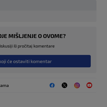
OJE MIŠLJENJE O OVOME?
skusiji ili pročitaj komentare
koji će ostaviti komentar
ežama