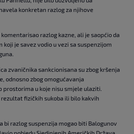
e navela konkretan razlog za njihove
komentarisao razlog kazne, ali je saopćio da
koji je savez vodio u vezi sa suspenzijom
guna.
ca zvaničnika sankcionisana su zbog kršenja
ice, odnosno zbog omogućavanja
prostorima u koje nisu smjele ulaziti.
rezultat fizičkih sukoba ili bilo kakvih
da bi razlog suspenzija mogao biti Balogunov
lavio pobjedu Sjedinjenih Američkih Država