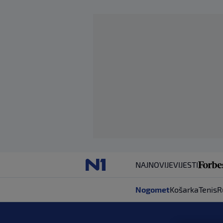
NAJNOVIJE
VIJESTI
Nogomet
Košarka
Tenis
R