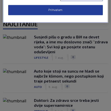
Prihvatam
NAJČITANIJE
Susjedi pišu o gradu u BiH na devet
rijeka, a ime mu doslovno znači "zdrava
voda": Svi koji ga posjete ostanu
oduševljeni
|
|
0
LIFESTYLE
7. aug.
Auto koje stoji na suncu ne hladi se
najbrže klimom, nego postupkom koji
traje petnaest sekundi
|
|
0
AUTO
6. aug.
Doktori: Za zdravo srce treba jesti
dvije supernamirnice
|
|
0
ZDRAVLJE
7. aug.