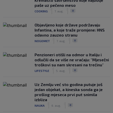
Kremasto savršenstvo koje najbolje
paše uz pečeno meso
|
|
0
COOKING
7. aug.
Objavljeno koje države podržavaju
Infantina, a koje traže promjene: HNS
odavno zauzeo stranu
|
|
0
NOGOMET
7. aug.
Penzioneri otišli na odmor u Italiju i
odlučili da se više ne vraćaju: "Mjesečni
troškovi su nam skresani na trećinu"
|
|
0
LIFESTYLE
5. aug.
Uz Zemlju već sto godina putuje još
jedan objekat, a kineska sonda ga je
prošlog mjeseca prvi put snimila
izbliza
|
|
0
NAUKA
6. aug.