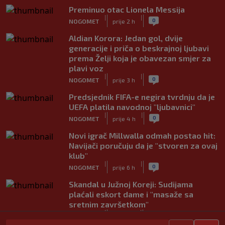
Preminuo otac Lionela Messija
|
|
0
NOGOMET
prije 2 h
Aldian Korora: Jedan gol, dvije
generacije i priča o beskrajnoj ljubavi
prema Želji koja je obavezan smjer za
plavi voz
|
|
0
NOGOMET
prije 3 h
Predsjednik FIFA-e negira tvrdnju da je
UEFA platila navodnoj "ljubavnici"
|
|
0
NOGOMET
prije 4 h
Novi igrač Millwalla odmah postao hit:
Navijači poručuju da je "stvoren za ovaj
klub"
|
|
0
NOGOMET
prije 6 h
Skandal u Južnoj Koreji: Sudijama
plaćali eskort dame i "masaže sa
sretnim završetkom"
|
|
0
NOGOMET
prije 7 h