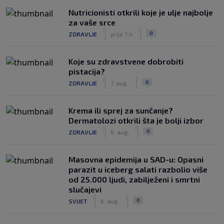
Nutricionisti otkrili koje je ulje najbolje
za vaše srce
|
|
0
ZDRAVLJE
prije 7 h
Koje su zdravstvene dobrobiti
pistacija?
|
|
0
ZDRAVLJE
7. aug.
Krema ili sprej za sunčanje?
Dermatolozi otkrili šta je bolji izbor
|
|
0
ZDRAVLJE
6. aug.
Masovna epidemija u SAD-u: Opasni
parazit u iceberg salati razbolio više
od 25.000 ljudi, zabilježeni i smrtni
slučajevi
|
|
0
SVIJET
6. aug.