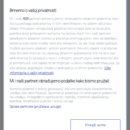
Brinemo o vašoj privatnosti
Mi i naši
603
partneri pohranjujemo i pristupamo osobnim podacima, kao
što su pretraga web stranica ili lični identifikatori, na vašem računaru .
Odabir Prihvatam omogućava praćenje tehnologije kako bi se pružila
podrška dolje prikazanim svrhama na osnovu kojih mi i naši partneri
obrađujemo podatke Ukoliko je praćenje onemogućeno, neki od sadržaja i
Oglas
reklama koje vidite možda neće biti relevantni za vas. Ovaj odabir postavki
možete ponovno odabrati i pritom promijeniti trenutni odabir ili pristanak
tako što ćete kliknuti na Upravljaj željenim postavkama link na dnu ove
web stranice [ili plutajuću ikonu u donjem lijevom dijelu web stranice, ako
je primjenjivo]. Vaš odabir će se mijenjati u okviru našeg Wеб локација. Za
više detalja, pogledajte Uredbu o postupanju s ličnim podacima.
Više
informacija o vašoj privatnosti
Mi i naši partneri obrađujemo podatke kako bismo pružali:
Koristite podatke o tačnoj geolokaciji. Aktivno skenirajte karakteristike
uređaja radi identifikacije. Spremanje podataka i/ili pristupanje podacima
na uređaju. Prilagođeno oglašavanje i sadržaj, mjerenje oglašavanja i
sadržaja, istraživanje publike i razvoj usluga.
Spisak partnera (pružalaca usluga)
Oglas
Prikaži svrhe