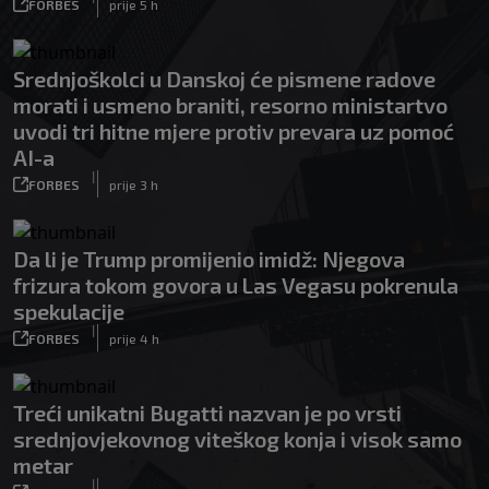
FORBES
prije 5 h
Srednjoškolci u Danskoj će pismene radove
morati i usmeno braniti, resorno ministartvo
uvodi tri hitne mjere protiv prevara uz pomoć
AI-a
|
FORBES
prije 3 h
Da li je Trump promijenio imidž: Njegova
frizura tokom govora u Las Vegasu pokrenula
spekulacije
|
FORBES
prije 4 h
Treći unikatni Bugatti nazvan je po vrsti
srednjovjekovnog viteškog konja i visok samo
metar
|