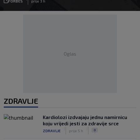
FORBES
prije 3 h
Oglas
ZDRAVLJE
Kardiolozi izdvajaju jednu namirnicu
koju vrijedi jesti za zdravije srce
|
|
0
ZDRAVLJE
prije 5 h