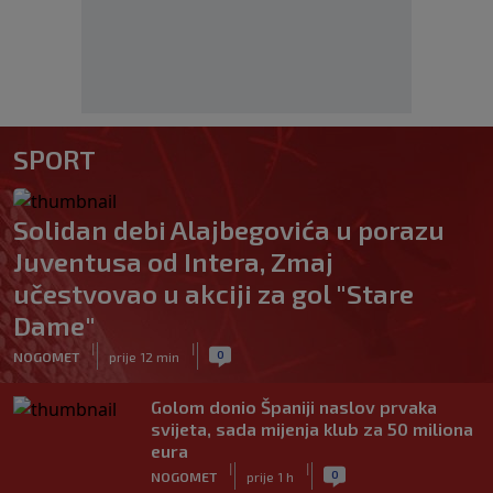
SPORT
Solidan debi Alajbegovića u porazu
Juventusa od Intera, Zmaj
učestvovao u akciji za gol "Stare
Dame"
|
|
0
NOGOMET
prije 12 min
Golom donio Španiji naslov prvaka
svijeta, sada mijenja klub za 50 miliona
eura
|
|
0
NOGOMET
prije 1 h