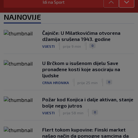
Idi na Sport
Barcelona poslala prvu ponudu za
Rodrija, Manchester City traži znatno
NAJNOVIJE
više
|
|
0
NOGOMET
prije 7 h
Čajniče: U Milatkovićima otvorena
Dalić će postati najskuplji hrvatski
džamija srušena 1943. godine
trener u historiji i jedan od najplaćenijih
|
|
0
VIJESTI
prije 9 min
selektora svijeta
|
|
0
NOGOMET
prije 8 h
U Brčkom u isušenom dijelu Save
pronađene kosti koje asociraju na
ljudske
|
|
0
CRNA HRONIKA
prije 25 min
Požar kod Konjica i dalje aktivan, stanje
bolje nego jutros
|
|
0
VIJESTI
prije 58 min
Flert tokom kupovine: Finski market
našao način da pomogne samcima da