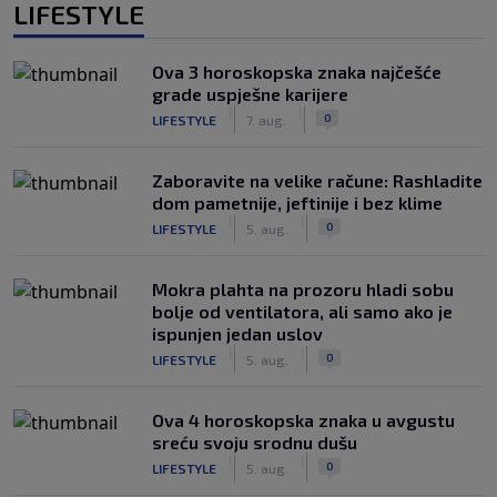
LIFESTYLE
Ova 3 horoskopska znaka najčešće
grade uspješne karijere
|
|
0
LIFESTYLE
7. aug.
Zaboravite na velike račune: Rashladite
dom pametnije, jeftinije i bez klime
|
|
0
LIFESTYLE
5. aug.
Mokra plahta na prozoru hladi sobu
bolje od ventilatora, ali samo ako je
ispunjen jedan uslov
|
|
0
LIFESTYLE
5. aug.
Ova 4 horoskopska znaka u avgustu
sreću svoju srodnu dušu
|
|
0
LIFESTYLE
5. aug.