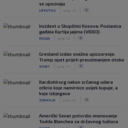
se upoznaju
|
|
0
LIFESTYLE
prije 1 h
Incident u Skupštini Kosova: Poslanica
gađala Kurtija jajima (VIDEO)
|
|
0
REGIJA
prije 1 h
Grenland izdao snažno upozorenje:
Trump opet prijeti preuzimanjem otoka
|
|
0
SVIJET
prije 2 h
Kardiohirurg nakon srčanog udara
otkrio koje namirnice uvijek kupuje, a
koje izbjegava
|
|
0
ZDRAVLJE
prije 2 h
Američki Senat potvrdio imenovanje
Todda Blanchea za državnog tužioca
|
|
0
SVIJET
prije 2 h