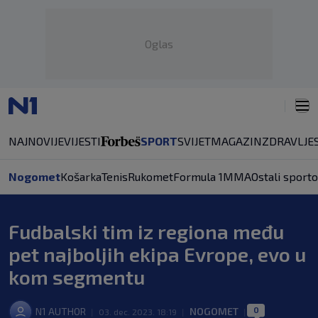
Oglas
NAJNOVIJE
VIJESTI
SPORT
SVIJET
MAGAZIN
ZDRAVLJE
Nogomet
Košarka
Tenis
Rukomet
Formula 1
MMA
Ostali sporto
Fudbalski tim iz regiona među
pet najboljih ekipa Evrope, evo u
kom segmentu
0
N1 AUTHOR
NOGOMET
|
03. dec. 2023. 18:19
|
|