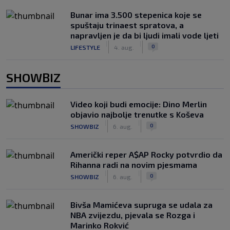
Bunar imа 3.500 stepenica koje se
spuštaju trinaest spratova, a
napravljen je da bi ljudi imali vode ljeti
|
|
0
LIFESTYLE
4. aug.
SHOWBIZ
Video koji budi emocije: Dino Merlin
objavio najbolje trenutke s Koševa
|
|
0
SHOWBIZ
6. aug.
Američki reper A$AP Rocky potvrdio da
Rihanna radi na novim pjesmama
|
|
0
SHOWBIZ
6. aug.
Bivša Mamićeva supruga se udala za
NBA zvijezdu, pjevala se Rozga i
Marinko Rokvić