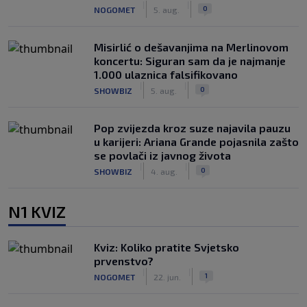
|
|
0
NOGOMET
5. aug.
Misirlić o dešavanjima na Merlinovom
koncertu: Siguran sam da je najmanje
1.000 ulaznica falsifikovano
|
|
0
SHOWBIZ
5. aug.
Pop zvijezda kroz suze najavila pauzu
u karijeri: Ariana Grande pojasnila zašto
se povlači iz javnog života
|
|
0
SHOWBIZ
4. aug.
N1 KVIZ
Kviz: Koliko pratite Svjetsko
prvenstvo?
|
|
1
NOGOMET
22. jun.