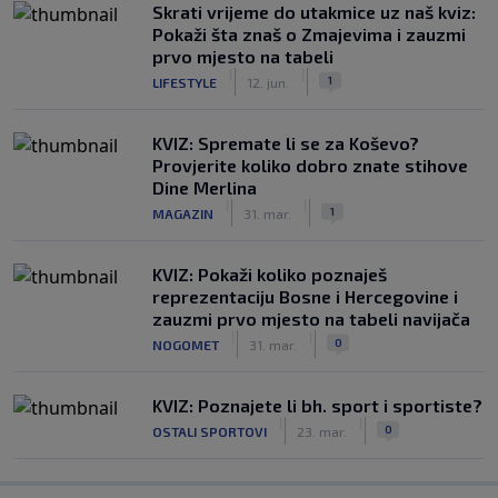
Skrati vrijeme do utakmice uz naš kviz:
Pokaži šta znaš o Zmajevima i zauzmi
prvo mjesto na tabeli
|
|
1
LIFESTYLE
12. jun.
KVIZ: Spremate li se za Koševo?
Provjerite koliko dobro znate stihove
Dine Merlina
|
|
1
MAGAZIN
31. mar.
KVIZ: Pokaži koliko poznaješ
reprezentaciju Bosne i Hercegovine i
zauzmi prvo mjesto na tabeli navijača
|
|
0
NOGOMET
31. mar.
KVIZ: Poznajete li bh. sport i sportiste?
|
|
0
OSTALI SPORTOVI
23. mar.