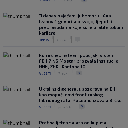
"I danas osjećam ljubomoru": Ana
Ivanović govorila o svojoj ljepoti i
predrasudama koje su je pratile tokom
karijere
|
|
0
TENIS
7. aug.
Ko ruši jedinstveni policijski sistem
FBiH? NS Mostar prozvala institucije
HNK, ZHK i Kantona 10
|
|
0
VIJESTI
7. aug.
Ukrajinski general upozorava na BiH
kao mogući novi front ruskog
hibridnog rata: Posebno izdvaja Brčko
|
|
0
VIJESTI
prije 5 h
Prefina ljetna salata od kupusa: