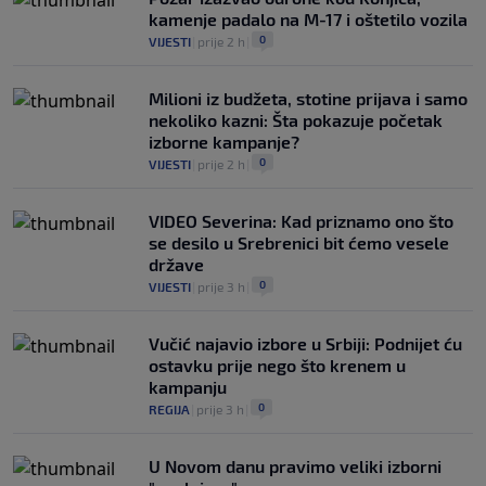
kamenje padalo na M-17 i oštetilo vozila
0
VIJESTI
|
prije 2 h
|
Milioni iz budžeta, stotine prijava i samo
nekoliko kazni: Šta pokazuje početak
izborne kampanje?
0
VIJESTI
|
prije 2 h
|
VIDEO Severina: Kad priznamo ono što
se desilo u Srebrenici bit ćemo vesele
države
0
VIJESTI
|
prije 3 h
|
Vučić najavio izbore u Srbiji: Podnijet ću
ostavku prije nego što krenem u
kampanju
0
REGIJA
|
prije 3 h
|
U Novom danu pravimo veliki izborni