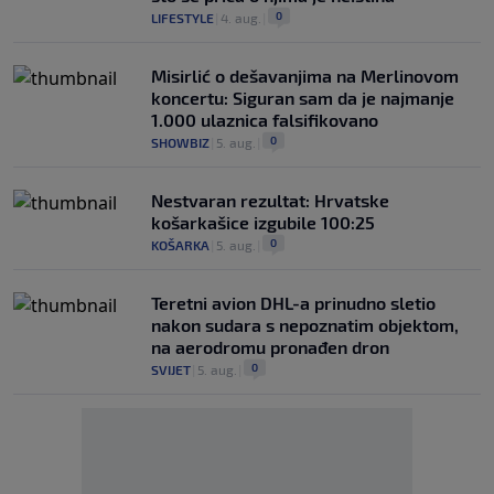
0
LIFESTYLE
|
4. aug.
|
Misirlić o dešavanjima na Merlinovom
koncertu: Siguran sam da je najmanje
1.000 ulaznica falsifikovano
0
SHOWBIZ
|
5. aug.
|
Nestvaran rezultat: Hrvatske
košarkašice izgubile 100:25
0
KOŠARKA
|
5. aug.
|
Teretni avion DHL-a prinudno sletio
nakon sudara s nepoznatim objektom,
na aerodromu pronađen dron
0
SVIJET
|
5. aug.
|