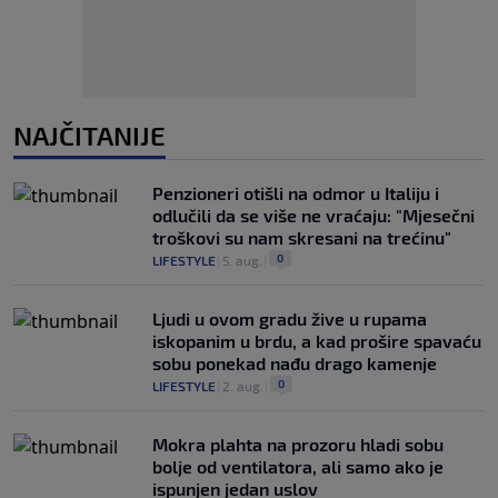
NAJČITANIJE
Penzioneri otišli na odmor u Italiju i
odlučili da se više ne vraćaju: "Mjesečni
troškovi su nam skresani na trećinu"
0
LIFESTYLE
|
5. aug.
|
Ljudi u ovom gradu žive u rupama
iskopanim u brdu, a kad prošire spavaću
sobu ponekad nađu drago kamenje
0
LIFESTYLE
|
2. aug.
|
Mokra plahta na prozoru hladi sobu
bolje od ventilatora, ali samo ako je
ispunjen jedan uslov