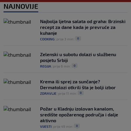
UEFA poslala oštru poruku Infantinu:
NAJNOVIJE
"Ništa se ne mijenja, bojkot Svjetskog
prvenstva i dalje je na snazi"
0
NOGOMET
|
prije 4 h
|
Najbolja ljetna salata od graha: Brzinski
recept za dane kada je prevruće za
kuhanje
0
COOKING
|
prije 3 min
|
Zelenski u subotu dolazi u službenu
posjetu Srbiji
0
REGIJA
|
prije 6 min
|
Krema ili sprej za sunčanje?
Dermatolozi otkrili šta je bolji izbor
0
ZDRAVLJE
|
prije 11 min
|
Požar u Kladnju izolovan kanalom,
središte opožarenog područja i dalje
aktivno
0
VIJESTI
|
prije 49 min
|