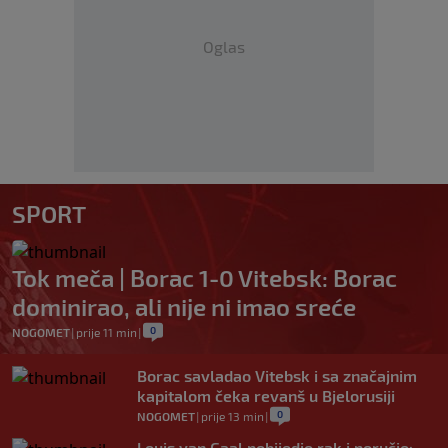
Oglas
SPORT
Tok meča | Borac 1-0 Vitebsk: Borac
dominirao, ali nije ni imao sreće
0
NOGOMET
|
prije 11 min
|
Borac savladao Vitebsk i sa značajnim
kapitalom čeka revanš u Bjelorusiji
0
NOGOMET
|
prije 13 min
|
Louis van Gaal pobijedio rak i poručio: