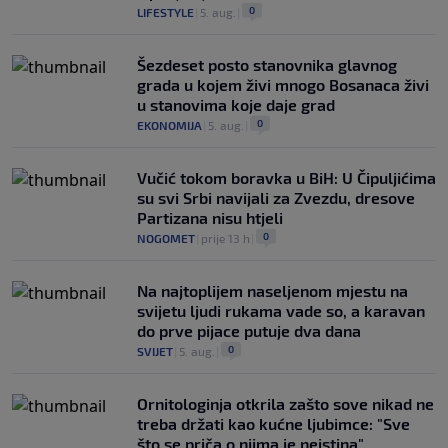
0
LIFESTYLE
|
5. aug.
|
Šezdeset posto stanovnika glavnog
grada u kojem živi mnogo Bosanaca živi
u stanovima koje daje grad
0
EKONOMIJA
|
5. aug.
|
Vučić tokom boravka u BiH: U Čipuljićima
su svi Srbi navijali za Zvezdu, dresove
Partizana nisu htjeli
0
NOGOMET
|
prije 13 h
|
Na najtoplijem naseljenom mjestu na
svijetu ljudi rukama vade so, a karavan
do prve pijace putuje dva dana
0
SVIJET
|
5. aug.
|
Ornitologinja otkrila zašto sove nikad ne
treba držati kao kućne ljubimce: "Sve
što se priča o njima je neistina"