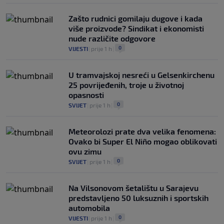
Zašto rudnici gomilaju dugove i kada
više proizvode? Sindikat i ekonomisti
nude različite odgovore
0
VIJESTI
|
prije 1 h
|
U tramvajskoj nesreći u Gelsenkirchenu
25 povrijeđenih, troje u životnoj
opasnosti
0
SVIJET
|
prije 1 h
|
Meteorolozi prate dva velika fenomena:
Ovako bi Super El Niño mogao oblikovati
ovu zimu
0
SVIJET
|
prije 1 h
|
Na Vilsonovom šetalištu u Sarajevu
predstavljeno 50 luksuznih i sportskih
automobila
0
VIJESTI
|
prije 1 h
|