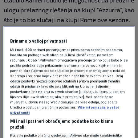
Claudio Ranieri odbio je mogućnost da preuzme
ulogu prelaznog rješenja na klupi "Azzurra", kao
što je to bio slučaj i na klupi Rome ove sezone.
Ranieri želi u penziju i definitivno je odbacio
opciju da pomogne reprezentaciji u ovom
Brinemo o vašoj privatnosti
osjetljivom trenutku.
Mi i naši
603
partneri pohranjujemo i pristupamo osobnim podacima,
kao što su pretraga web stranica ili lični identifikatori, na vašem
računaru . Odabir Prihvatam omogućava praćenje tehnologije kako bi se
Ipak, Italija je pronašla kandidata – u Gennaru
pružila podrška dolje prikazanim svrhama na osnovu kojih mi i naši
partneri obrađujemo podatke Ukoliko je praćenje onemogućeno, neki od
Gattusu.
sadržaja i reklama koje vidite možda neće biti relevantni za vas. Ovaj
odabir postavki možete ponovno odabrati i pritom promijeniti trenutni
odabir ili pristanak tako što ćete kliknuti na Upravljaj željenim
Legendarni i proslavljeni fudbaler, ali ne i
postavkama link na dnu ove web stranice [ili plutajuću ikonu u donjem
lijevom dijelu web stranice, ako je primjenjivo]. Vaš odabir će se
toliko uspješan trener, mogao bi preuzeti jednu
mijenjati u okviru našeg Wеб локација. Za više detalja, pogledajte
od najtrofejnijih reprezentacija u Evropi.
Uredbu o postupanju s ličnim podacima.
Više informacija o vašoj
privatnosti
Mi i naši partneri obrađujemo podatke kako bismo
Gattuso se nije proslavio na klupi splitskog
pružali:
Hajduka. Sezonu je završio tek na trećem
Koristite podatke o tačnoj geolokaciji. Aktivno skenirajte karakteristike