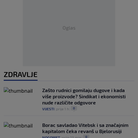
Oglas
ZDRAVLJE
Zašto rudnici gomilaju dugove i kada
više proizvode? Sindikat i ekonomisti
nude različite odgovore
0
VIJESTI
|
prije 1 h
|
Borac savladao Vitebsk i sa značajnim
kapitalom čeka revanš u Bjelorusiji
0
NOGOMET
|
prije 13 min
|