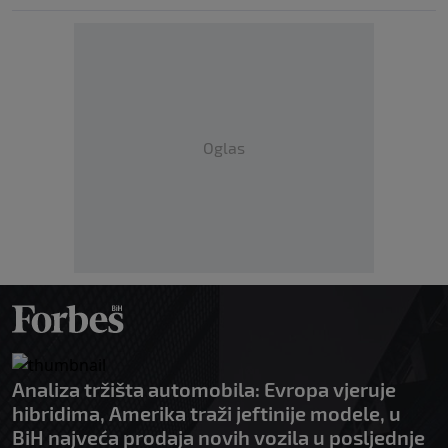
Oglas
Analiza tržišta automobila: Evropa vjeruje
hibridima, Amerika traži jeftinije modele, u
BiH najveća prodaja novih vozila u posljednje