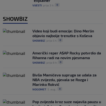
"explainer"
0
VIJESTI
|
prije 3 h
|
SHOWBIZ
Video koji budi emocije: Dino Merlin
objavio najbolje trenutke s Koševa
0
SHOWBIZ
|
prije 5 h
|
Američki reper A$AP Rocky potvrdio da
Rihanna radi na novim pjesmama
0
SHOWBIZ
|
prije 8 h
|
Bivša Mamićeva supruga se udala za
NBA zvijezdu, pjevala se Rozga i
Marinko Rokvić
0
NOGOMET
|
5. aug.
|
Pop zvijezda kroz suze najavila pauzu u