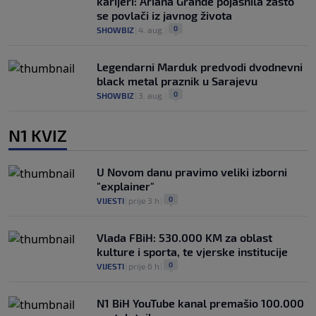
karijeri: Ariana Grande pojasnila zašto
se povlači iz javnog života
0
SHOWBIZ
|
4. aug.
|
Legendarni Marduk predvodi dvodnevni
black metal praznik u Sarajevu
0
SHOWBIZ
|
3. aug.
|
N1 KVIZ
U Novom danu pravimo veliki izborni
"explainer"
0
VIJESTI
|
prije 3 h
|
Vlada FBiH: 530.000 KM za oblast
kulture i sporta, te vjerske institucije
0
VIJESTI
|
prije 6 h
|
N1 BiH YouTube kanal premašio 100.000