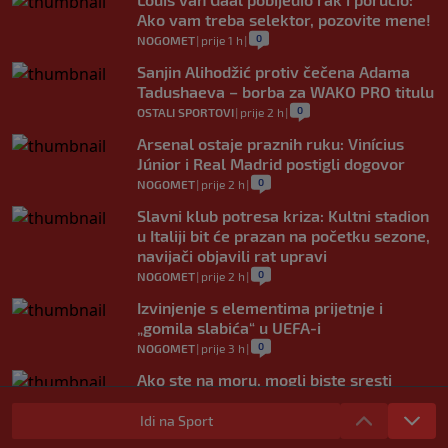
Ako vam treba selektor, pozovite mene!
0
NOGOMET
|
prije 1 h
|
Sanjin Alihodžić protiv čečena Adama
Tadushaeva – borba za WAKO PRO titulu
0
OSTALI SPORTOVI
|
prije 2 h
|
Arsenal ostaje praznih ruku: Vinícius
Júnior i Real Madrid postigli dogovor
0
NOGOMET
|
prije 2 h
|
Slavni klub potresa kriza: Kultni stadion
u Italiji bit će prazan na početku sezone,
navijači objavili rat upravi
0
NOGOMET
|
prije 2 h
|
Izvinjenje s elementima prijetnje i
„gomila slabića“ u UEFA-i
0
NOGOMET
|
prije 3 h
|
Ako ste na moru, mogli biste sresti
Rogera Federera
Idi na Sport
0
TENIS
|
prije 3 h
|