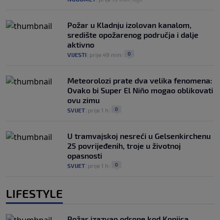
Požar u Kladnju izolovan kanalom,
središte opožarenog područja i dalje
aktivno
0
VIJESTI
|
prije 49 min
|
Meteorolozi prate dva velika fenomena:
Ovako bi Super El Niño mogao oblikovati
ovu zimu
0
SVIJET
|
prije 1 h
|
U tramvajskoj nesreći u Gelsenkirchenu
25 povrijeđenih, troje u životnoj
opasnosti
0
SVIJET
|
prije 1 h
|
LIFESTYLE
Požar izazvao odrone kod Konjica,