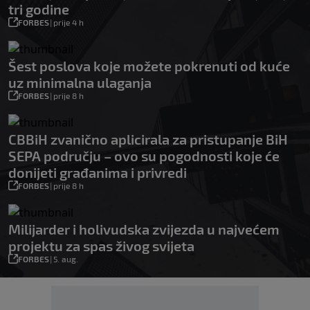
tri godine
FORBES
|
prije 4 h
Šest poslova koje možete pokrenuti od kuće
uz minimalna ulaganja
FORBES
|
prije 8 h
CBBiH zvanično aplicirala za pristupanje BiH
SEPA području – ovo su pogodnosti koje će
donijeti građanima i privredi
FORBES
|
prije 8 h
Milijarder i holivudska zvijezda u najvećem
projektu za spas živog svijeta
FORBES
|
5. aug.