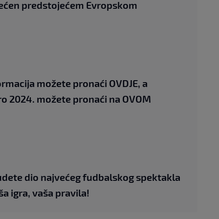
svećen predstojećem Evropskom
formacija možete pronaći
OVDJE
, a
uro 2024. možete pronaći na
OVOM
budete dio najvećeg fudbalskog spektakla
a igra, vaša pravila!