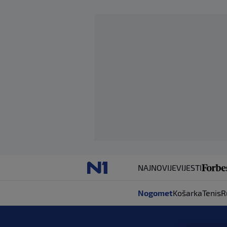
NAJNOVIJE
VIJESTI
Nogomet
Košarka
Tenis
R