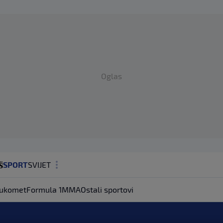
Oglas
SPORT
SVIJET
MAGAZIN
ukomet
Formula 1
MMA
Ostali sportovi
ZDRAVLJE