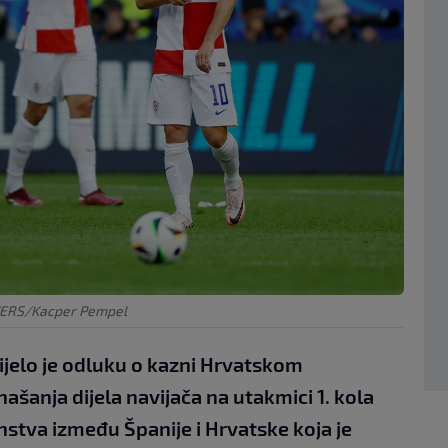
TERS/Kacper Pempel
ijelo je odluku o kazni Hrvatskom
anja dijela navijača na utakmici 1. kola
tva između Španije i Hrvatske koja je