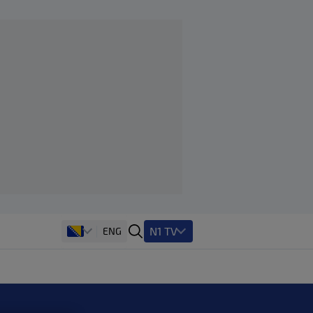
N1 TV
ENG