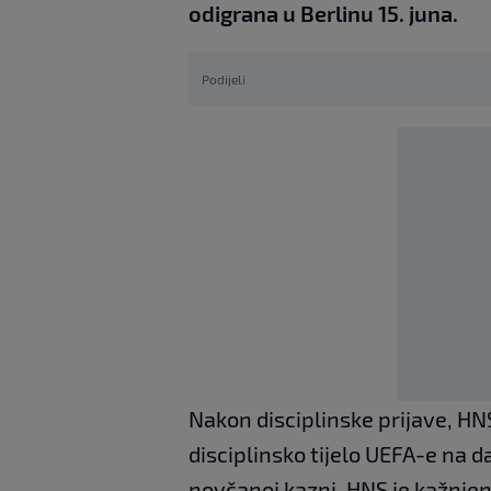
odigrana u Berlinu 15. juna.
Podijeli
Nakon disciplinske prijave, HN
disciplinsko tijelo UEFA-e na da
novčanoj kazni. HNS je kažnjen