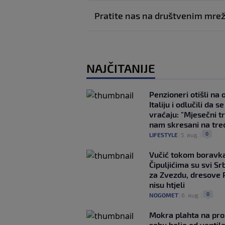
Pratite nas na društvenim mr
NAJČITANIJE
Penzioneri otišli na
Italiju i odlučili da s
vraćaju: "Mjesečni t
nam skresani na tre
0
LIFESTYLE
|
5. aug.
|
Vučić tokom boravka
Čipuljićima su svi Srb
za Zvezdu, dresove 
nisu htjeli
0
NOGOMET
|
6. aug.
|
Mokra plahta na pro
sobu bolje od ventila