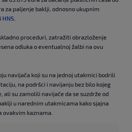
ra za paljenje baklji, odnosno ukupnim
i
HNS
.
kladno proceduri, zatražiti obrazloženje
esena odluka o eventualnoj žalbi na ovu
 navijača koji su na jednoj utakmici bodrili
iju, na podršci i navijanju bez bilo kojeg
e, ali su zamolili navijače da se suzdrže od
baklji u narednim utakmicama kako sjajna
na ovakvim kaznama.