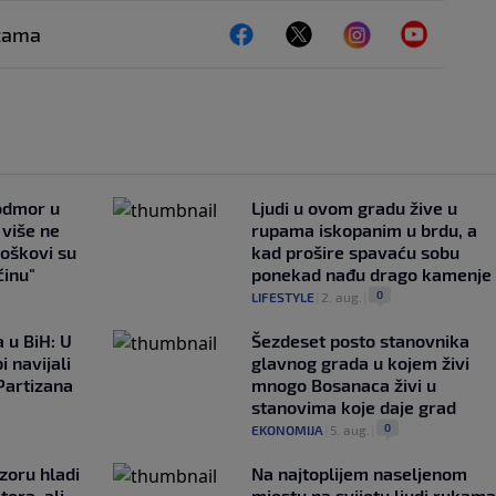
ežama
 odmor u
Ljudi u ovom gradu žive u
e više ne
rupama iskopanim u brdu, a
roškovi su
kad prošire spavaću sobu
ćinu"
ponekad nađu drago kamenje
0
LIFESTYLE
|
2. aug.
|
 u BiH: U
Šezdeset posto stanovnika
i navijali
glavnog grada u kojem živi
Partizana
mnogo Bosanaca živi u
stanovima koje daje grad
0
EKONOMIJA
|
5. aug.
|
zoru hladi
Na najtoplijem naseljenom
tora, ali
mjestu na svijetu ljudi rukama