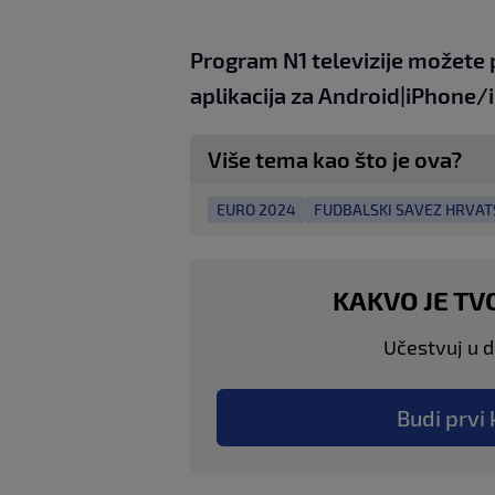
Program N1 televizije možete 
aplikacija za
An
droid
|
iPhone/
Više tema kao što je ova?
EURO 2024
FUDBALSKI SAVEZ HRVAT
KAKVO JE TV
Učestvuj u di
Budi prvi 