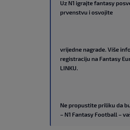
Uz N1 igrajte fantasy po
prvenstvu i osvojite
vrijedne nagrade. Više in
registraciju na Fantasy E
LINKU
.
Ne propustite priliku da 
– N1 Fantasy Football – vaš