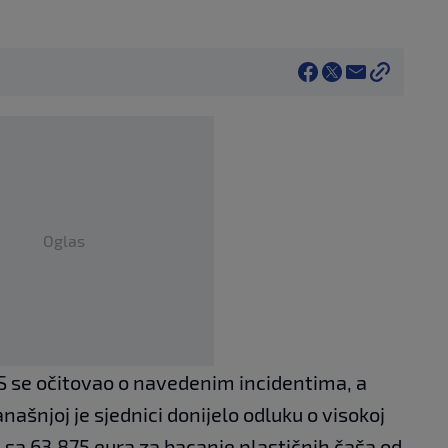
Oglas
S se očitovao o navedenim incidentima, a
našnjoj je sjednici donijelo odluku o visokoj
 sa 63.875 eura za bacanje plastičnih čaša od