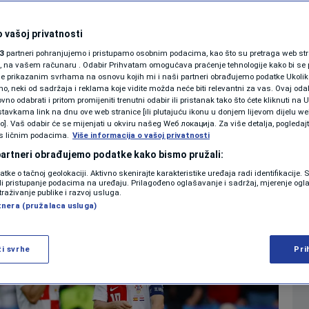
visoku kaznu zbog
SHOWBIZ
KOLUMNE
 vašoj privatnosti
jača u Berlinu
3
partneri pohranjujemo i pristupamo osobnim podacima, kao što su pretraga web stran
ori, na vašem računaru . Odabir Prihvatam omogućava praćenje tehnologije kako bi se 
je prikazanim svrhama na osnovu kojih mi i naši partneri obrađujemo podatke Ukoliko
0
19:02
NOGOMET
komentara
|
|
 neki od sadržaja i reklama koje vidite možda neće biti relevantni za vas. Ovaj odab
PODCAST
no odabrati i pritom promijeniti trenutni odabir ili pristanak tako što ćete kliknuti na U
tavkama link na dnu ove web stranice [ili plutajuću ikonu u donjem lijevom dijelu we
N1 SPECIJAL
vo]. Vaš odabir će se mijenjati u okviru našeg Wеб локација. Za više detalja, pogledaj
s ličnim podacima.
Više
Više informacija o vašoj privatnosti
FENOMENI
 partneri obrađujemo podatke kako bismo pružali:
datke o tačnoj geolokaciji. Aktivno skenirajte karakteristike uređaja radi identifikacije.
NEISTRAŽENO
ili pristupanje podacima na uređaju. Prilagođeno oglašavanje i sadržaj, mjerenje ogl
traživanje publike i razvoj usluga.
tnera (pružalaca usluga)
VIRALNO
FOTO
ži svrhe
Pri
PROMO
VIDEO