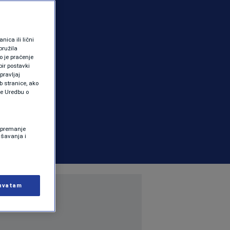
ica ili lični
pružila
 je praćenje
ir postavki
pravljaj
b stranice, ako
te Uredbu o
 Spremanje
ašavanja i
hvatam