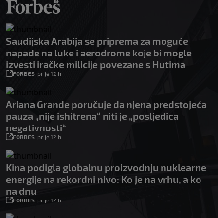
Saudijska Arabija se priprema za moguće
napade na luke i aerodrome koje bi mogle
izvesti iračke milicije povezane s Hutima
FORBES
|
prije 12 h
Ariana Grande poručuje da njena predstojeća
pauza „nije ishitrena“ niti je „posljedica
negativnosti“
FORBES
|
prije 12 h
Kina podigla globalnu proizvodnju nuklearne
energije na rekordni nivo: Ko je na vrhu, a ko
na dnu
FORBES
|
prije 12 h