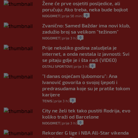
Žene će prve osjetiti posljedice, ali
poručuju: Ako treba, neka bude bojkot
0
NOGOMET
|
prije 56 min
|
Zvanično: Samed Baždar ima novi klub,
zadužio broj sa velikom "težinom"
0
NOGOMET
|
prije 3 h
|
Prije nekoliko godina zaludjela je
internet, a onda nestala iz javnosti: Svi
se pitaju gdje je i šta radi (VIDEO)
0
OSTALI SPORTOVI
|
prije 3 h
|
"I danas osjećam ljubomoru": Ana
Ivanović govorila o svojoj ljepoti i
predrasudama koje su je pratile tokom
karijere
0
TENIS
|
prije 3 h
|
City ne želi tek tako pustiti Rodrija, evo
koliko traži od Barcelone
0
NOGOMET
|
prije 3 h
|
Rekorder G lige i NBA All-Star vikenda