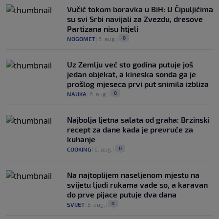
Vučić tokom boravka u BiH: U Čipuljićima
su svi Srbi navijali za Zvezdu, dresove
Partizana nisu htjeli
0
NOGOMET
|
6. aug.
|
Uz Zemlju već sto godina putuje još
jedan objekat, a kineska sonda ga je
prošlog mjeseca prvi put snimila izbliza
0
NAUKA
|
6. aug.
|
Najbolja ljetna salata od graha: Brzinski
recept za dane kada je prevruće za
kuhanje
0
COOKING
|
6. aug.
|
Na najtoplijem naseljenom mjestu na
svijetu ljudi rukama vade so, a karavan
do prve pijace putuje dva dana
0
SVIJET
|
5. aug.
|