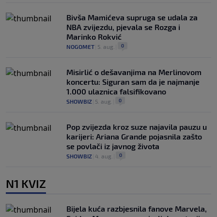
Bivša Mamićeva supruga se udala za
NBA zvijezdu, pjevala se Rozga i
Marinko Rokvić
0
NOGOMET
|
5. aug.
|
Misirlić o dešavanjima na Merlinovom
koncertu: Siguran sam da je najmanje
1.000 ulaznica falsifikovano
0
SHOWBIZ
|
5. aug.
|
Pop zvijezda kroz suze najavila pauzu u
karijeri: Ariana Grande pojasnila zašto
se povlači iz javnog života
0
SHOWBIZ
|
4. aug.
|
N1 KVIZ
Bijela kuća razbjesnila fanove Marvela,