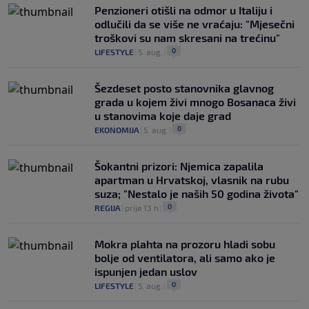
Penzioneri otišli na odmor u Italiju i
odlučili da se više ne vraćaju: "Mjesečni
troškovi su nam skresani na trećinu"
0
LIFESTYLE
|
5. aug.
|
Šezdeset posto stanovnika glavnog
grada u kojem živi mnogo Bosanaca živi
u stanovima koje daje grad
0
EKONOMIJA
|
5. aug.
|
Šokantni prizori: Njemica zapalila
apartman u Hrvatskoj, vlasnik na rubu
suza; "Nestalo je naših 50 godina života"
0
REGIJA
|
prije 13 h
|
Mokra plahta na prozoru hladi sobu
bolje od ventilatora, ali samo ako je
ispunjen jedan uslov
0
LIFESTYLE
|
5. aug.
|