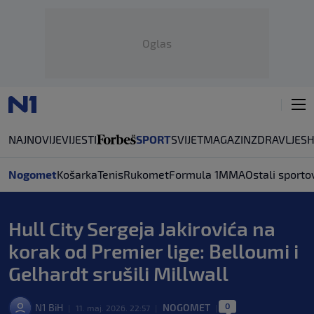
Oglas
NAJNOVIJE
VIJESTI
SPORT
SVIJET
MAGAZIN
ZDRAVLJE
S
Nogomet
Košarka
Tenis
Rukomet
Formula 1
MMA
Ostali sporto
Hull City Sergeja Jakirovića na
korak od Premier lige: Belloumi i
Gelhardt srušili Millwall
0
N1 BiH
NOGOMET
|
11. maj. 2026. 22:57
|
|