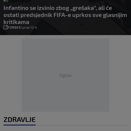
Infantino se izvinio zbog „grešaka“, ali će
ostati predsjednik FIFA-e uprkos sve glasnijim
kritikama
FORBES
|
prije 12 h
Oglas
ZDRAVLJE