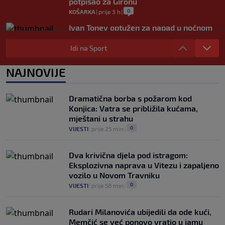
potpisao za Gironu
0
KOŠARKA
|
prije 3 h
|
Ivan Toney optužen za napad u noćnom
klubu u Londonu
Idi na Sport
0
NOGOMET
|
prije 4 h
|
Utakmica Barcelone otkazana zbog
NAJNOVIJE
migrantske krize
0
NOGOMET
|
prije 4 h
|
Dramatična borba s požarom kod
Konjica: Vatra se približila kućama,
mještani u strahu
0
VIJESTI
|
prije 25 min
|
Dva krivična djela pod istragom:
Eksplozivna naprava u Vitezu i zapaljeno
vozilo u Novom Travniku
0
VIJESTI
|
prije 58 min
|
Rudari Milanovića ubijedili da ode kući,
Memčić se već ponovo vratio u jamu