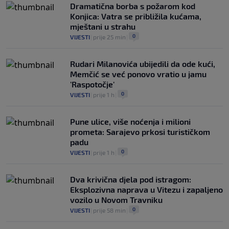
Dramatična borba s požarom kod
Konjica: Vatra se približila kućama,
mještani u strahu
0
VIJESTI
|
prije 25 min
|
Rudari Milanovića ubijedili da ode kući,
Memčić se već ponovo vratio u jamu
'Raspotočje'
0
VIJESTI
|
prije 1 h
|
Pune ulice, više noćenja i milioni
prometa: Sarajevo prkosi turističkom
padu
0
VIJESTI
|
prije 1 h
|
Dva krivična djela pod istragom:
Eksplozivna naprava u Vitezu i zapaljeno
vozilo u Novom Travniku
0
VIJESTI
|
prije 58 min
|