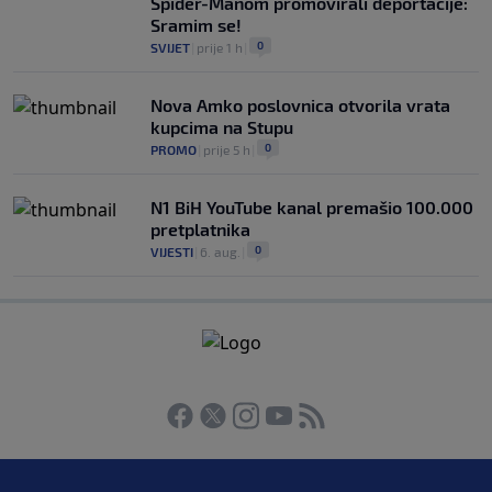
Spider-Manom promovirali deportacije:
Sramim se!
0
SVIJET
|
prije 1 h
|
Nova Amko poslovnica otvorila vrata
kupcima na Stupu
0
PROMO
|
prije 5 h
|
N1 BiH YouTube kanal premašio 100.000
pretplatnika
0
VIJESTI
|
6. aug.
|