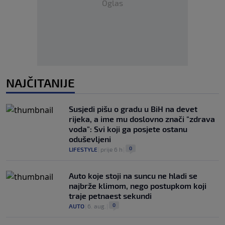
Oglas
NAJČITANIJE
Susjedi pišu o gradu u BiH na devet
rijeka, a ime mu doslovno znači "zdrava
voda": Svi koji ga posjete ostanu
oduševljeni
0
LIFESTYLE
|
prije 6 h
|
Auto koje stoji na suncu ne hladi se
najbrže klimom, nego postupkom koji
traje petnaest sekundi
0
AUTO
|
6. aug.
|