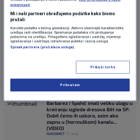
privatnosti
Mi i naši partneri obrađujemo podatke kako bismo
JOŠ SPORTA:
pružali:
Šok za domaćina: Veznjak Atletica
Koristite podatke o tačnoj geolokaciji. Aktivno skenirajte karakteristike
uređaja radi identifikacije. Spremanje podataka i/ili pristupanje
propušta Mundijal
podacima na uređaju. Prilagođeno oglašavanje i sadržaj, mjerenje
NOGOMET
|
11. maj.
oglašavanja i sadržaja, istraživanje publike i razvoj usluga.
Spisak partnera (pružalaca usluga)
Mbappe pod novim kritikama:
Navijači Reala sumnjaju u njegovu
“povredu” pred El Clasico
Prikaži svrhe
NOGOMET
|
11. maj.
Zastava Palestine vijorila se na
autobusu fudbalera Barcelone
Prihvatam
(VIDEO)
NOGOMET
|
11. maj.
Barbarez i Spahić imali veliku ulogu u
kreiranju izgleda dresova BiH na SP:
Dobit ćemo ih uskoro, osim ako
zapnu u (hormuškom) kanalu...
(VIDEO)
NOGOMET
|
11. maj.