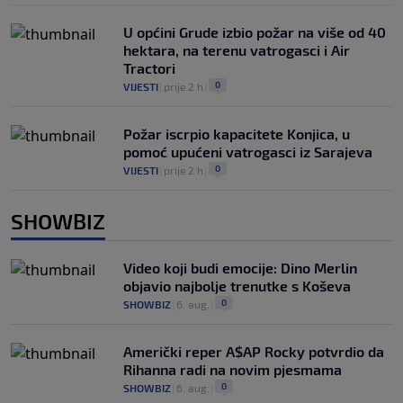
U općini Grude izbio požar na više od 40
hektara, na terenu vatrogasci i Air
Tractori
0
VIJESTI
|
prije 2 h
|
Požar iscrpio kapacitete Konjica, u
pomoć upućeni vatrogasci iz Sarajeva
0
VIJESTI
|
prije 2 h
|
SHOWBIZ
Video koji budi emocije: Dino Merlin
objavio najbolje trenutke s Koševa
0
SHOWBIZ
|
6. aug.
|
Američki reper A$AP Rocky potvrdio da
Rihanna radi na novim pjesmama
0
SHOWBIZ
|
6. aug.
|