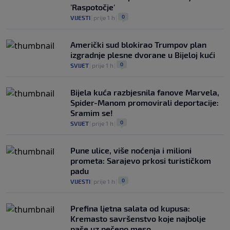
'Raspotočje'
0
VIJESTI
|
prije 1 h
|
Američki sud blokirao Trumpov plan
izgradnje plesne dvorane u Bijeloj kući
0
SVIJET
|
prije 1 h
|
Bijela kuća razbjesnila fanove Marvela,
Spider-Manom promovirali deportacije:
Sramim se!
0
SVIJET
|
prije 1 h
|
Pune ulice, više noćenja i milioni
prometa: Sarajevo prkosi turističkom
padu
0
VIJESTI
|
prije 1 h
|
Prefina ljetna salata od kupusa:
Kremasto savršenstvo koje najbolje
paše uz pečeno meso