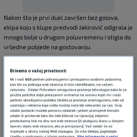
Nakon što je prvi duel završen bez golova,
ekipa koju s klupe predvodi Jakirović odigrala je
mnogo bolje u drugom poluvremenu i stigla do
vrijedne pobjede na gostovanju.
Junak susreta bio je Mohamed Belloumi, koji je
u 64. minuti fantastičnom solo akcijom doveo
Brinemo o vašoj privatnosti
Mi i naši
603
partneri pohranjujemo i pristupamo osobnim podacima,
Hull u vodstvo. Alžirac je prošao kroz odbranu
kao što su pretraga web stranica ili lični identifikatori, na vašem
domaćih i preciznim udarcem pogodio za 0:1.
računaru . Odabir Prihvatam omogućava praćenje tehnologije kako bi se
pružila podrška dolje prikazanim svrhama na osnovu kojih mi i naši
partneri obrađujemo podatke Ukoliko je praćenje onemogućeno, neki od
Sve dileme oko pobjednika riješene su u 79.
sadržaja i reklama koje vidite možda neće biti relevantni za vas. Ovaj
odabir postavki možete ponovno odabrati i pritom promijeniti trenutni
minuti kada je Belloumi upisao i asistenciju.
odabir ili pristanak tako što ćete kliknuti na Upravljaj željenim
postavkama link na dnu ove web stranice [ili plutajuću ikonu u donjem
Poslao je loptu u šesnaesterac, a Joe Gelhardt
lijevom dijelu web stranice, ako je primjenjivo]. Vaš odabir će se
mijenjati u okviru našeg Wеб локација. Za više detalja, pogledajte
rutinski pogodio za konačnih 0:2.
Uredbu o postupanju s ličnim podacima.
Više informacija o vašoj