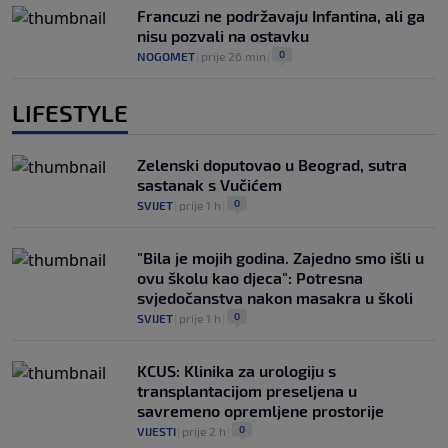
Francuzi ne podržavaju Infantina, ali ga
nisu pozvali na ostavku
0
NOGOMET
|
prije 26 min
|
LIFESTYLE
Zelenski doputovao u Beograd, sutra
sastanak s Vučićem
0
SVIJET
|
prije 1 h
|
"Bila je mojih godina. Zajedno smo išli u
ovu školu kao djeca": Potresna
svjedočanstva nakon masakra u školi
0
SVIJET
|
prije 1 h
|
KCUS: Klinika za urologiju s
transplantacijom preseljena u
savremeno opremljene prostorije
0
VIJESTI
|
prije 2 h
|