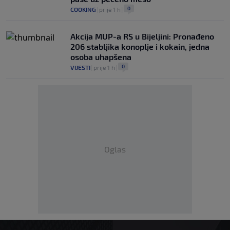
0
COOKING
|
prije 1 h
|
Akcija MUP-a RS u Bijeljini: Pronađeno
206 stabljika konoplje i kokain, jedna
osoba uhapšena
0
VIJESTI
|
prije 1 h
|
Oglas