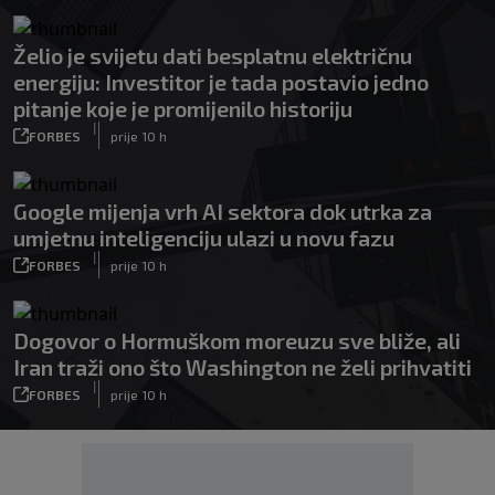
Želio je svijetu dati besplatnu električnu
energiju: Investitor je tada postavio jedno
pitanje koje je promijenilo historiju
|
FORBES
prije 10 h
Google mijenja vrh AI sektora dok utrka za
umjetnu inteligenciju ulazi u novu fazu
|
FORBES
prije 10 h
Dogovor o Hormuškom moreuzu sve bliže, ali
Iran traži ono što Washington ne želi prihvatiti
|
FORBES
prije 10 h