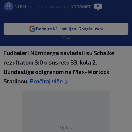
0
N1 BiH
NOGOMET
|
09. maj. 2026. 22:38
|
|
Dodajte N1 u omiljeni Google izvor
Više
Fudbaleri Nürnberga savladali su Schalke
rezultatom 3:0 u susretu 33. kola 2.
Bundeslige odigranom na Max-Morlock
Stadionu.
Pročitaj više
Oglas