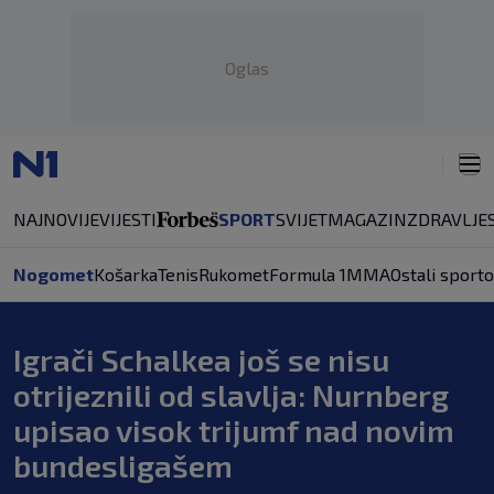
Oglas
NAJNOVIJE
VIJESTI
SPORT
SVIJET
MAGAZIN
ZDRAVLJE
Nogomet
Košarka
Tenis
Rukomet
Formula 1
MMA
Ostali sporto
Igrači Schalkea još se nisu
otrijeznili od slavlja: Nurnberg
upisao visok trijumf nad novim
bundesligašem