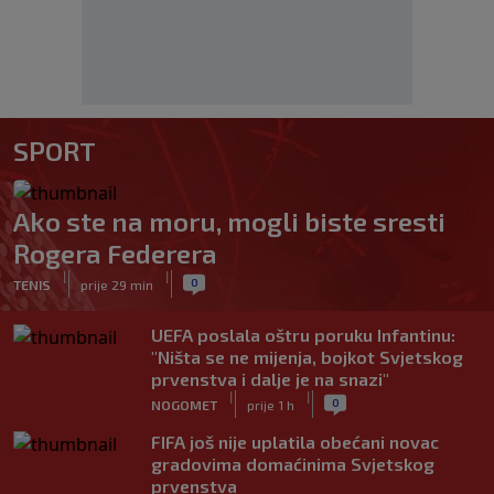
SPORT
Ako ste na moru, mogli biste sresti
Rogera Federera
|
|
0
TENIS
prije 29 min
UEFA poslala oštru poruku Infantinu:
"Ništa se ne mijenja, bojkot Svjetskog
prvenstva i dalje je na snazi"
|
|
0
NOGOMET
prije 1 h
FIFA još nije uplatila obećani novac
gradovima domaćinima Svjetskog
prvenstva