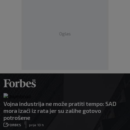
Oglas
Vojna industrija ne može pratiti tempo: SAD
mora izaći iz rata jer su zalihe gotovo
potrošene
|
FORBES
prije 10 h