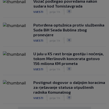
Vozač podlegao povredama nakon
sudara kod Tomislavgrada
|
|
0
VIJESTI
prije 1 h
Potvrđena optužnica protiv službenika
Suda BiH Seada Bublina zbog
pronevjere
|
|
0
VIJESTI
prije 1 h
U julu u KS rast broja gostiju i noćenja,
tokom Merlinovih koncerata gotovo
156 miliona KM prometa
|
|
0
VIJESTI
prije 1 h
Postignut dogovor o daljnjim koracima
za rješavanje statusa otpuštenih
radnika Komunalnog
|
|
0
VIJESTI
prije 1 h