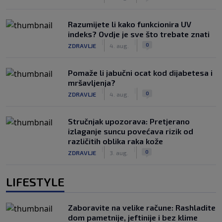
Razumijete li kako funkcionira UV
indeks? Ovdje je sve što trebate znati
|
|
0
ZDRAVLJE
4. aug.
Pomaže li jabučni ocat kod dijabetesa i
mršavljenja?
|
|
0
ZDRAVLJE
4. aug.
Stručnjak upozorava: Pretjerano
izlaganje suncu povećava rizik od
različitih oblika raka kože
|
|
0
ZDRAVLJE
3. aug.
LIFESTYLE
Zaboravite na velike račune: Rashladite
dom pametnije, jeftinije i bez klime