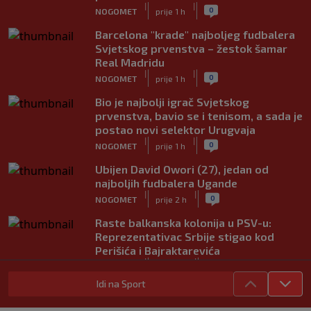
|
|
0
NOGOMET
prije 1 h
Barcelona "krade" najboljeg fudbalera
Svjetskog prvenstva – žestok šamar
Real Madridu
|
|
0
NOGOMET
prije 1 h
Bio je najbolji igrač Svjetskog
prvenstva, bavio se i tenisom, a sada je
postao novi selektor Urugvaja
|
|
0
NOGOMET
prije 1 h
Ubijen David Owori (27), jedan od
najboljih fudbalera Ugande
|
|
0
NOGOMET
prije 2 h
Raste balkanska kolonija u PSV-u:
Reprezentativac Srbije stigao kod
Perišića i Bajraktarevića
|
|
0
NOGOMET
prije 2 h
Idi na Sport
Real Madrid je oborio rekord!
Talentovani ofanzivac za 135 miliona