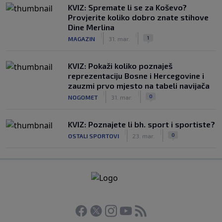
KVIZ: Spremate li se za Koševo?
Provjerite koliko dobro znate stihove
Dine Merlina
|
|
1
MAGAZIN
31. mar.
KVIZ: Pokaži koliko poznaješ
reprezentaciju Bosne i Hercegovine i
zauzmi prvo mjesto na tabeli navijača
|
|
0
NOGOMET
31. mar.
KVIZ: Poznajete li bh. sport i sportiste?
|
|
0
OSTALI SPORTOVI
23. mar.