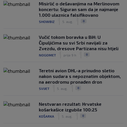
Misirlić o dešavanjima na Merlinovom
koncertu: Siguran sam da je najmanje
1.000 ulaznica falsifikovano
|
|
0
SHOWBIZ
5. aug.
Vučić tokom boravka u BiH: U
Čipuljićima su svi Srbi navijali za
Zvezdu, dresove Partizana nisu htjeli
|
|
0
NOGOMET
prije 9 h
Teretni avion DHL-a prinudno sletio
nakon sudara s nepoznatim objektom,
na aerodromu pronađen dron
|
|
0
SVIJET
5. aug.
Nestvaran rezultat: Hrvatske
košarkašice izgubile 100:25
|
|
0
KOŠARKA
5. aug.