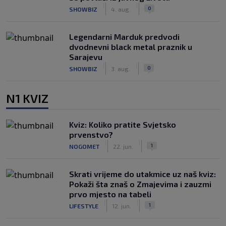
|
|
0
SHOWBIZ
4. aug.
Legendarni Marduk predvodi
dvodnevni black metal praznik u
Sarajevu
|
|
0
SHOWBIZ
3. aug.
N1 KVIZ
Kviz: Koliko pratite Svjetsko
prvenstvo?
|
|
1
NOGOMET
22. jun.
Skrati vrijeme do utakmice uz naš kviz:
Pokaži šta znaš o Zmajevima i zauzmi
prvo mjesto na tabeli
|
|
1
LIFESTYLE
12. jun.