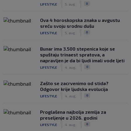
|
|
0
LIFESTYLE
5. aug.
Ova 4 horoskopska znaka u avgustu
sreću svoju srodnu dušu
|
|
0
LIFESTYLE
5. aug.
Bunar imа 3.500 stepenica koje se
spuštaju trinaest spratova, a
napravljen je da bi ljudi imali vode ljeti
|
|
0
LIFESTYLE
4. aug.
Zašto se zacrvenimo od stida?
Odgovor krije ljudska evolucija
|
|
0
LIFESTYLE
4. aug.
Proglašena najbolja zemlja za
preseljenje u 2026. godini
|
|
0
LIFESTYLE
4. aug.