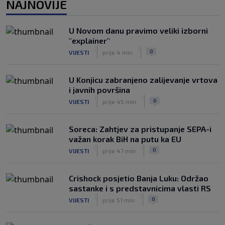
NAJNOVIJE
eura stigao na Santiago Bernabeu
|
|
0
NOGOMET
prije 2 h
U Novom danu pravimo veliki izborni
Argentinci će jedan trijumf sa
"explainer"
ovogodišnjeg Mundijala obilježavati
|
|
0
VIJESTI
prije 4 min
kao nacionalni praznik
|
|
0
NOGOMET
prije 3 h
U Konjicu zabranjeno zalijevanje vrtova
i javnih površina
|
|
0
VIJESTI
prije 45 min
Soreca: Zahtjev za pristupanje SEPA-i
važan korak BiH na putu ka EU
|
|
0
VIJESTI
prije 47 min
Crishock posjetio Banja Luku: Održao
sastanke i s predstavnicima vlasti RS
|
|
0
VIJESTI
prije 51 min