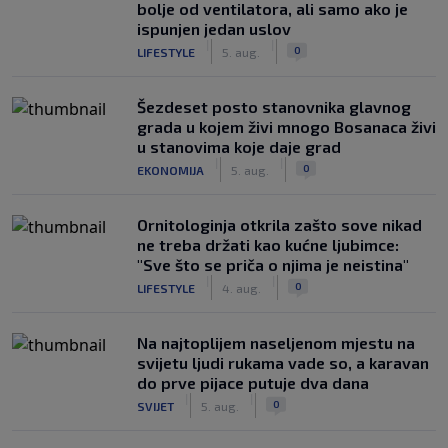
bolje od ventilatora, ali samo ako je
ispunjen jedan uslov
|
|
0
LIFESTYLE
5. aug.
Šezdeset posto stanovnika glavnog
grada u kojem živi mnogo Bosanaca živi
u stanovima koje daje grad
|
|
0
EKONOMIJA
5. aug.
Ornitologinja otkrila zašto sove nikad
ne treba držati kao kućne ljubimce:
"Sve što se priča o njima je neistina"
|
|
0
LIFESTYLE
4. aug.
Na najtoplijem naseljenom mjestu na
svijetu ljudi rukama vade so, a karavan
do prve pijace putuje dva dana
|
|
0
SVIJET
5. aug.