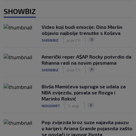
SHOWBIZ
Video koji budi emocije: Dino Merlin
objavio najbolje trenutke s Koševa
|
|
0
SHOWBIZ
prije 2 h
Američki reper A$AP Rocky potvrdio da
Rihanna radi na novim pjesmama
|
|
0
SHOWBIZ
prije 5 h
Bivša Mamićeva supruga se udala za
NBA zvijezdu, pjevala se Rozga i
Marinko Rokvić
|
|
0
NOGOMET
5. aug.
Pop zvijezda kroz suze najavila pauzu
u karijeri: Ariana Grande pojasnila zašto
se povlači iz javnog života