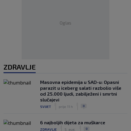
Oglas
ZDRAVLJE
Masovna epidemija u SAD-u: Opasni
parazit u iceberg salati razbolio više
od 25.000 ljudi, zabilježeni i smrtni
slučajevi
|
|
0
SVIJET
prije 11 h
6 najboljih dijeta za muškarce
|
|
0
ZDRAVLJE
5. aug.