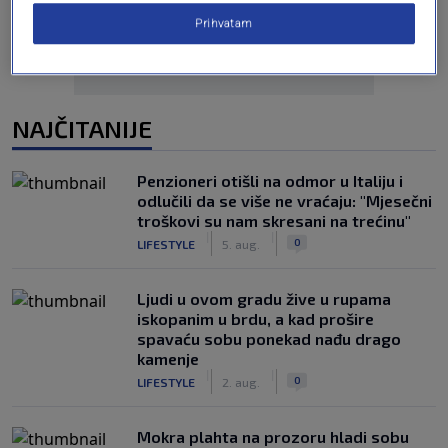
Prihvatam
NAJČITANIJE
Penzioneri otišli na odmor u Italiju i
odlučili da se više ne vraćaju: "Mjesečni
troškovi su nam skresani na trećinu"
|
|
0
LIFESTYLE
5. aug.
Ljudi u ovom gradu žive u rupama
iskopanim u brdu, a kad prošire
spavaću sobu ponekad nađu drago
kamenje
|
|
0
LIFESTYLE
2. aug.
Mokra plahta na prozoru hladi sobu