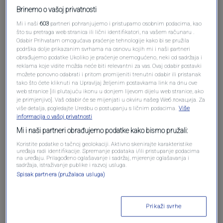
Brinemo o vašoj privatnosti
Mi i naši
603
partneri pohranjujemo i pristupamo osobnim podacima, kao
što su pretraga web stranica ili lični identifikatori, na vašem računaru .
Odabir Prihvatam omogućava praćenje tehnologije kako bi se pružila
podrška dolje prikazanim svrhama na osnovu kojih mi i naši partneri
obrađujemo podatke Ukoliko je praćenje onemogućeno, neki od sadržaja i
reklama koje vidite možda neće biti relevantni za vas. Ovaj odabir postavki
možete ponovno odabrati i pritom promijeniti trenutni odabir ili pristanak
Oglas
tako što ćete kliknuti na Upravljaj željenim postavkama link na dnu ove
web stranice [ili plutajuću ikonu u donjem lijevom dijelu web stranice, ako
je primjenjivo]. Vaš odabir će se mijenjati u okviru našeg Wеб локација. Za
više detalja, pogledajte Uredbu o postupanju s ličnim podacima.
Više
informacija o vašoj privatnosti
Mi i naši partneri obrađujemo podatke kako bismo pružali:
Koristite podatke o tačnoj geolokaciji. Aktivno skenirajte karakteristike
uređaja radi identifikacije. Spremanje podataka i/ili pristupanje podacima
na uređaju. Prilagođeno oglašavanje i sadržaj, mjerenje oglašavanja i
sadržaja, istraživanje publike i razvoj usluga.
Spisak partnera (pružalaca usluga)
Prikaži svrhe
Oglas