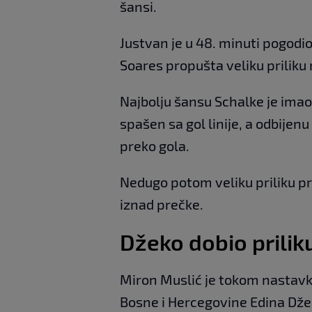
šansi.
Justvan je u 48. minuti pogodi
Soares propušta veliku priliku 
Najbolju šansu Schalke je imao
spašen sa gol linije, a odbijen
preko gola.
Nedugo potom veliku priliku prop
iznad prečke.
Džeko dobio prili
Miron Muslić je tokom nastavka
Bosne i Hercegovine Edina Džek