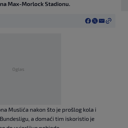
 na Max-Morlock Stadionu.
Oglas
ona Muslića nakon što je prošlog kola i
Bundesligu, a domaći tim iskoristio je
gao do uvjerljive pobjede.