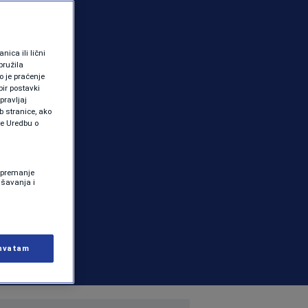
ica ili lični
pružila
 je praćenje
ir postavki
pravljaj
b stranice, ako
te Uredbu o
 Spremanje
ašavanja i
hvatam