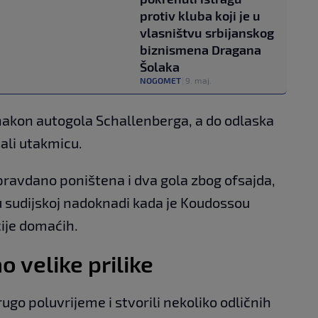
protiv kluba koji je u
vlasništvu srbijanskog
biznismena Dragana
Šolaka
NOGOMET
|
9. maj.
nakon autogola Schallenberga, a do odlaska
ali utakmicu.
pravdano poništena i dva gola zbog ofsajda,
u sudijskoj nadoknadi kada je Koudossou
cije domaćih.
 velike prilike
rugo poluvrijeme i stvorili nekoliko odličnih