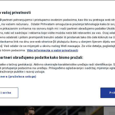
 još se nisu
SHOWBIZ
KOLUMNE
 vašoj privatnosti
slavlja: Nurnberg
3
partneri pohranjujemo i pristupamo osobnim podacima, kao što su pretraga web stran
ori, na vašem računaru . Odabir Prihvatam omogućava praćenje tehnologije kako bi se 
rijumf nad novim
je prikazanim svrhama na osnovu kojih mi i naši partneri obrađujemo podatke Ukoliko
 neki od sadržaja i reklama koje vidite možda neće biti relevantni za vas. Ovaj odab
PODCAST
m
no odabrati i pritom promijeniti trenutni odabir ili pristanak tako što ćete kliknuti na U
tavkama link na dnu ove web stranice [ili plutajuću ikonu u donjem lijevom dijelu we
N1 SPECIJAL
vo]. Vaš odabir će se mijenjati u okviru našeg Wеб локација. Za više detalja, pogledaj
s ličnim podacima.
Više informacija o vašoj privatnosti
0
NOGOMET
komentara
FENOMENI
|
|
 partneri obrađujemo podatke kako bismo pružali:
datke o tačnoj geolokaciji. Aktivno skenirajte karakteristike uređaja radi identifikacije.
NEISTRAŽENO
ili pristupanje podacima na uređaju. Prilagođeno oglašavanje i sadržaj, mjerenje ogl
traživanje publike i razvoj usluga.
Više
tnera (pružalaca usluga)
VIRALNO
FOTO
ži svrhe
Pri
PROMO
VIDEO