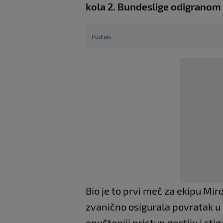
kola 2. Bundeslige odigranom
Podijeli
Bio je to prvi meč za ekipu Mir
zvanično osigurala povratak u 
opušteniji pristup gostiju i sti