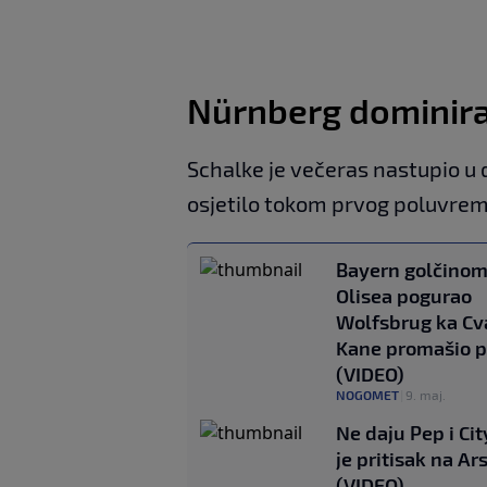
Nürnberg dominira
Schalke je večeras nastupio u
osjetilo tokom prvog poluvre
Bayern golčino
Olisea pogurao
Wolfsbrug ka Cva
Kane promašio p
(VIDEO)
NOGOMET
|
9. maj.
Ne daju Pep i Cit
je pritisak na Ar
(VIDEO)