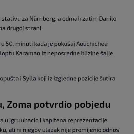
o stativu za Nürnberg, a odmah zatim Danilo
na drugoj strani.
 u 50. minuti kada je pokušaj Aouchichea
u loptu Karaman iz neposredne blizine šalje
ušta i Sylla koji iz izgledne pozicije šutira
ku, Zoma potvrdio pobjedu
 u igru ubacio i kapitena reprezentacije
u, ali ni njegov ulazak nije promijenio odnos