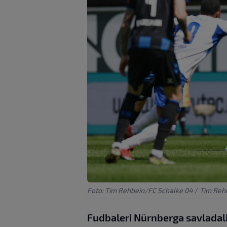
Foto: Tim Rehbein/FC Schalke 04
/
Tim Reh
Fudbaleri Nürnberga savladali