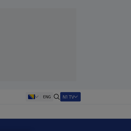
N1 TV
ENG