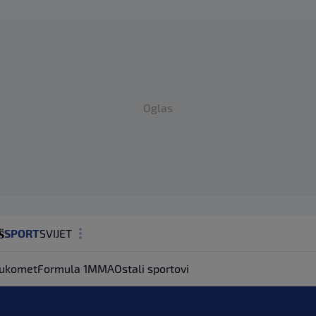
Oglas
SPORT
SVIJET
MAGAZIN
ukomet
Formula 1
MMA
Ostali sportovi
ZDRAVLJE