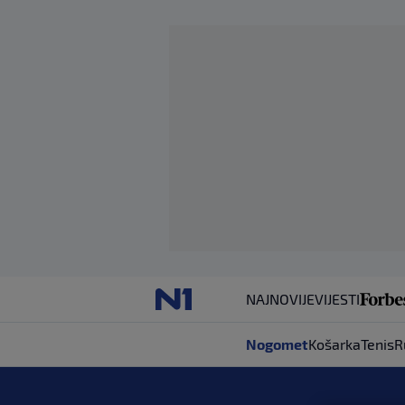
NAJNOVIJE
VIJESTI
Nogomet
Košarka
Tenis
R