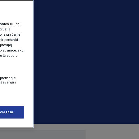
ica ili lični
pružila
 je praćenje
ir postavki
pravljaj
b stranice, ako
te Uredbu o
 Spremanje
ašavanja i
hvatam