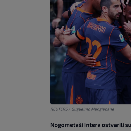
REUTERS
/
Guglielmo Mangiapane
Nogometaši Intera ostvarili su