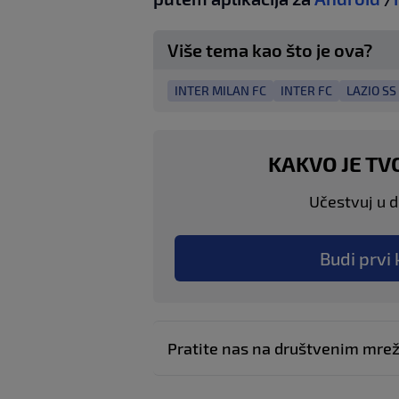
Više tema kao što je ova?
INTER MILAN FC
INTER FC
LAZIO SS
KAKVO JE TV
Učestvuj u di
Budi prvi 
Pratite nas na društvenim mr