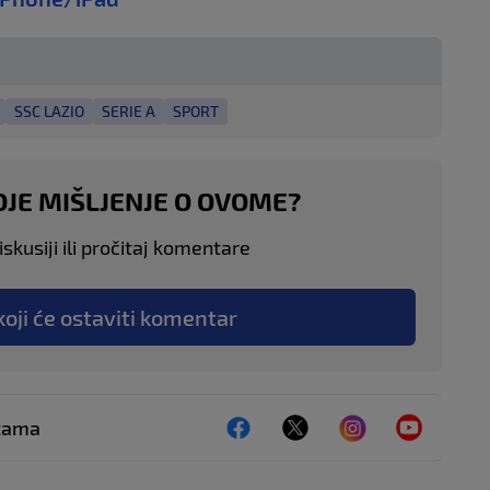
SSC LAZIO
SERIE A
SPORT
OJE MIŠLJENJE O OVOME?
skusiji ili pročitaj komentare
koji će ostaviti komentar
ežama