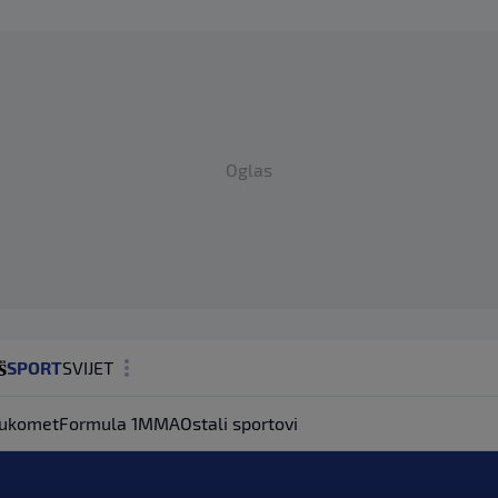
Oglas
SPORT
SVIJET
MAGAZIN
ukomet
Formula 1
MMA
Ostali sportovi
ZDRAVLJE