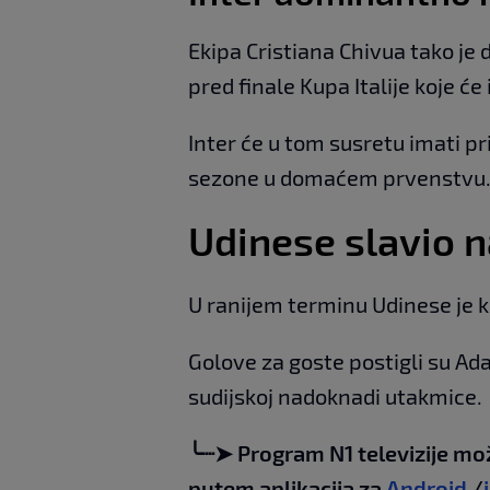
Ekipa Cristiana Chivua tako j
pred finale Kupa Italije koje će 
Inter će u tom susretu imati p
sezone u domaćem prvenstvu
Udinese slavio n
U ranijem terminu Udinese je k
Golove za goste postigli su Ad
sudijskoj nadoknadi utakmice.
╰┈➤ Program N1 televizije mo
putem aplikacija za
Android
/