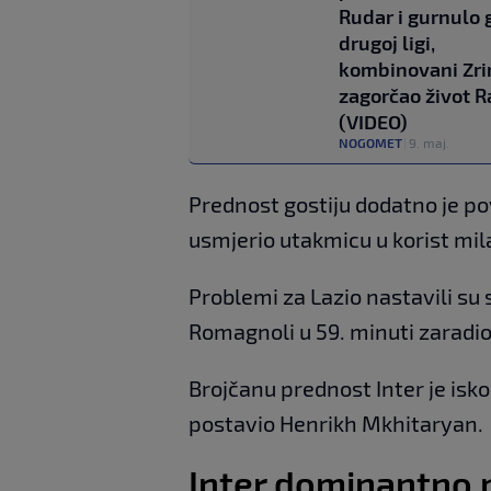
Rudar i gurnulo 
drugoj ligi,
kombinovani Zri
zagorčao život 
(VIDEO)
NOGOMET
|
9. maj.
Prednost gostiju dodatno je po
usmjerio utakmicu u korist mi
Problemi za Lazio nastavili su 
Romagnoli u 59. minuti zaradio
Brojčanu prednost Inter je isko
postavio Henrikh Mkhitaryan.
Inter dominantno n