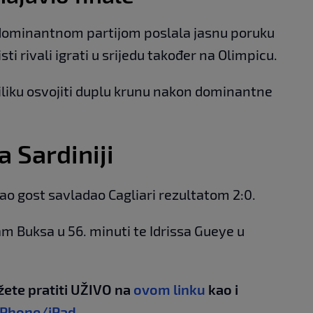
e dominantnom partijom poslala jasnu poruku
isti rivali igrati u srijedu također na Olimpicu.
riliku osvojiti duplu krunu nakon dominantne
.
a Sardiniji
ao gost savladao Cagliari rezultatom 2:0.
am Buksa u 56. minuti te Idrissa Gueye u
žete pratiti UŽIVO na
ovom linku
kao i
iPhone/iPad