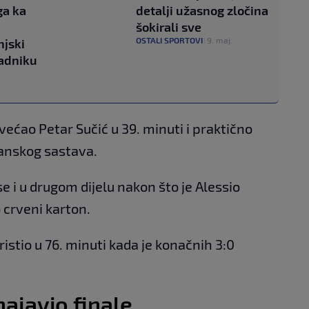
ga ka
detalji užasnog zločina
šokirali sve
OSTALI SPORTOVI
|
9. maj.
njski
Radniku
većao Petar Sučić u 39. minuti i praktično
lanskog sastava.
se i u drugom dijelu nakon što je Alessio
 crveni karton.
ristio u 76. minuti kada je konačnih 3:0
ajavio finale