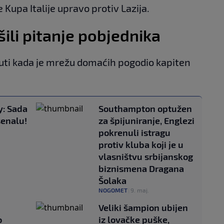
le Kupa Italije upravo protiv Lazija.
ešili pitanje pobjednika
nuti kada je mrežu domaćih pogodio kapiten
y: Sada
Southampton optužen
senalu!
za špijuniranje, Englezi
pokrenuli istragu
protiv kluba koji je u
vlasništvu srbijanskog
biznismena Dragana
Šolaka
NOGOMET
|
9. maj.
Veliki šampion ubijen
o
iz lovačke puške,