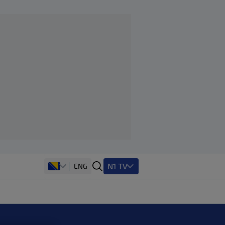
N1 TV
ENG