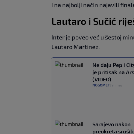
i na najbolji način najavili fina
Lautaro i Sučić rij
Inter je poveo već u šestoj mi
Lautaro Martinez.
Ne daju Pep i Cit
je pritisak na Ar
(VIDEO)
NOGOMET
|
9. maj.
Sarajevo nakon
preokreta srušil