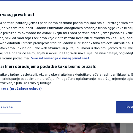
SHOWBIZ
duplu krunu
KOLUMNE
 vašoj privatnosti
3
partneri pohranjujemo i pristupamo osobnim podacima, kao što su pretraga web stran
a Olimpiku, pogađao
ori, na vašem računaru . Odabir Prihvatam omogućava praćenje tehnologije kako bi se 
je prikazanim svrhama na osnovu kojih mi i naši partneri obrađujemo podatke Ukoliko
 neki od sadržaja i reklama koje vidite možda neće biti relevantni za vas. Ovaj odab
rač Zrinjskog
PODCAST
no odabrati i pritom promijeniti trenutni odabir ili pristanak tako što ćete kliknuti na U
tavkama link na dnu ove web stranice [ili plutajuću ikonu u donjem lijevom dijelu we
N1 SPECIJAL
vo]. Vaš odabir će se mijenjati u okviru našeg Wеб локација. Za više detalja, pogledaj
s ličnim podacima.
Više informacija o vašoj privatnosti
0
NOGOMET
komentara
|
|
FENOMENI
 partneri obrađujemo podatke kako bismo pružali:
datke o tačnoj geolokaciji. Aktivno skenirajte karakteristike uređaja radi identifikacije.
NEISTRAŽENO
ili pristupanje podacima na uređaju. Prilagođeno oglašavanje i sadržaj, mjerenje ogl
Više
traživanje publike i razvoj usluga.
tnera (pružalaca usluga)
VIRALNO
FOTO
ži svrhe
Pri
PROMO
VIDEO