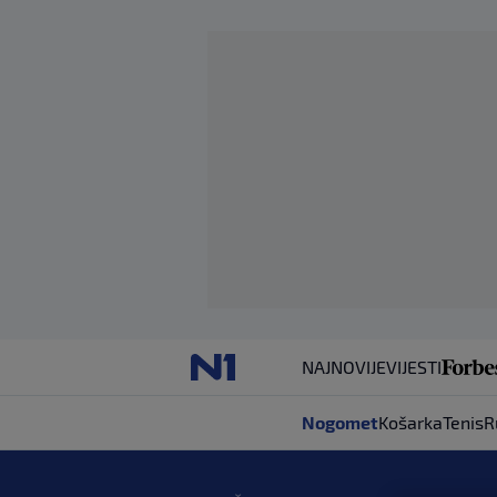
NAJNOVIJE
VIJESTI
Nogomet
Košarka
Tenis
R