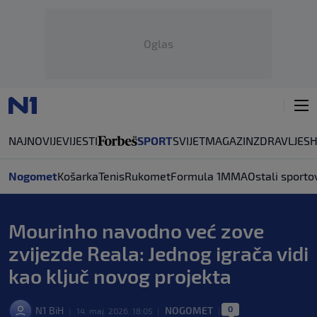
Oglas
NAJNOVIJE
VIJESTI
SPORT
SVIJET
MAGAZIN
ZDRAVLJE
S
Nogomet
Košarka
Tenis
Rukomet
Formula 1
MMA
Ostali sporto
Mourinho navodno već zove
zvijezde Reala: Jednog igrača vidi
kao ključ novog projekta
0
N1 BiH
NOGOMET
|
14. maj. 2026. 18:05
|
|