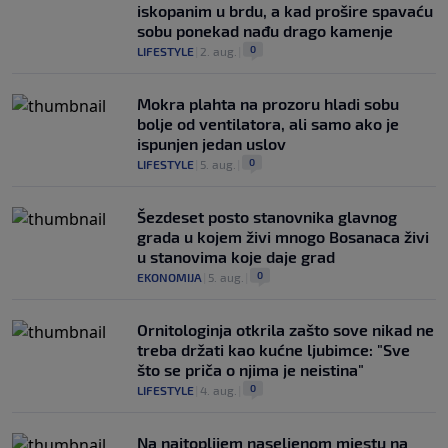
iskopanim u brdu, a kad prošire spavaću
sobu ponekad nađu drago kamenje
0
LIFESTYLE
|
2. aug.
|
Mokra plahta na prozoru hladi sobu
bolje od ventilatora, ali samo ako je
ispunjen jedan uslov
0
LIFESTYLE
|
5. aug.
|
Šezdeset posto stanovnika glavnog
grada u kojem živi mnogo Bosanaca živi
u stanovima koje daje grad
0
EKONOMIJA
|
5. aug.
|
Ornitologinja otkrila zašto sove nikad ne
treba držati kao kućne ljubimce: "Sve
što se priča o njima je neistina"
0
LIFESTYLE
|
4. aug.
|
Na najtoplijem naseljenom mjestu na