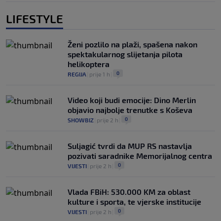
LIFESTYLE
Ženi pozlilo na plaži, spašena nakon
spektakularnog slijetanja pilota
helikoptera
0
REGIJA
|
prije 1 h
|
Video koji budi emocije: Dino Merlin
objavio najbolje trenutke s Koševa
0
SHOWBIZ
|
prije 2 h
|
Suljagić tvrdi da MUP RS nastavlja
pozivati saradnike Memorijalnog centra
0
VIJESTI
|
prije 2 h
|
Vlada FBiH: 530.000 KM za oblast
kulture i sporta, te vjerske institucije
0
VIJESTI
|
prije 2 h
|