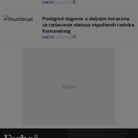
0
VIJESTI
|
prije 1 h
|
Postignut dogovor o daljnjim koracima
za rješavanje statusa otpuštenih radnika
Komunalnog
0
VIJESTI
|
prije 1 h
|
Oglas