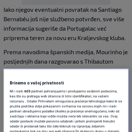
Iako njegov eventualni povratak na Santiago
Bernabéu još nije službeno potvrđen, sve više
informacija sugeriše da Portugalac već
priprema teren za novu eru Kraljevskog kluba.
Prema navodima španskih medija, Mourinho je
posljednjih dana razgovarao s Thibautom
Courtoisom, Viniciusom Juniorom i Kylianom
Mbappéom, igračima koje navodno vidi kao
Brinemo o vašoj privatnosti
okosnicu budućeg Reala.
Mi i naši
603
partneri pohranjujemo i pristupamo osobnim podacima,
kao što su pretraga web stranica ili lični identifikatori, na vašem
Vinicius u posebnoj ulozi
računaru . Odabir Prihvatam omogućava praćenje tehnologije kako bi se
pružila podrška dolje prikazanim svrhama na osnovu kojih mi i naši
partneri obrađujemo podatke Ukoliko je praćenje onemogućeno, neki od
sadržaja i reklama koje vidite možda neće biti relevantni za vas. Ovaj
Posebnu pažnju izazvale su informacije
odabir postavki možete ponovno odabrati i pritom promijeniti trenutni
odabir ili pristanak tako što ćete kliknuti na Upravljaj željenim
vezane za Viniciusa Juniora. Mourinho
postavkama link na dnu ove web stranice [ili plutajuću ikonu u donjem