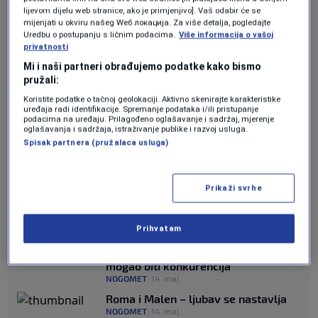
lijevom dijelu web stranice, ako je primjenjivo]. Vaš odabir će se
navodno brazilskog asa smatra ključnim
mijenjati u okviru našeg Wеб локација. Za više detalja, pogledajte
čovjekom svoje buduće ekipe i igračem preko
Uredbu o postupanju s ličnim podacima.
Više informacija o vašoj
privatnosti
kojeg želi graditi identitet tima.
Mi i naši partneri obrađujemo podatke kako bismo
pružali:
JOŠ SPORTA:
Koristite podatke o tačnoj geolokaciji. Aktivno skenirajte karakteristike
uređaja radi identifikacije. Spremanje podataka i/ili pristupanje
podacima na uređaju. Prilagođeno oglašavanje i sadržaj, mjerenje
Englezi: Xabi Alonso traži jednu
oglašavanja i sadržaja, istraživanje publike i razvoj usluga.
garanciju prije novog posla
Spisak partnera (pružalaca usluga)
NOGOMET
|
14. maj.
Izraelci žestoko napali Yamala zbog
Prikaži svrhe
palestinske zastave: Traže reakciju
Barcelone
NOGOMET
|
14. maj.
Prihvatam
Perez će konačno imati
protukandidata!? Evo ko bi mu
mogao biti konkurencija
NOGOMET
|
14. maj.
Roma i Malen – ljubav se nastavlja
NOGOMET
|
14. maj.