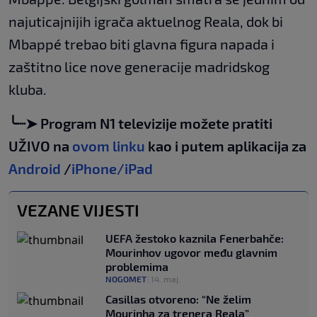
najuticajnijih igrača aktuelnog Reala, dok bi
Mbappé trebao biti glavna figura napada i
zaštitno lice nove generacije madridskog
kluba.
╰┈➤ Program N1 televizije možete pratiti
UŽIVO na
ovom linku
kao i putem aplikacija za
Android
/
iPhone/iPad
VEZANE VIJESTI
UEFA žestoko kaznila Fenerbahče:
Mourinhov ugovor među glavnim
problemima
NOGOMET
|
14. maj.
Casillas otvoreno: “Ne želim
Mourinha za trenera Reala”