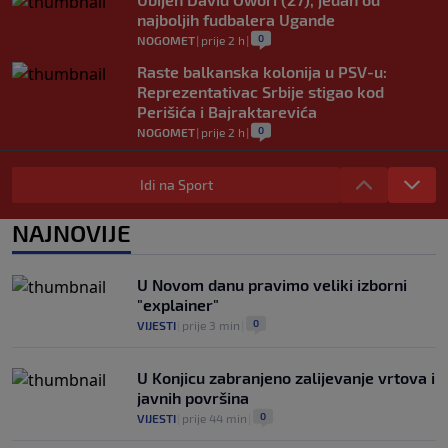
najboljih fudbalera Ugande
0
NOGOMET
|
prije 2 h
|
Raste balkanska kolonija u PSV-u:
Reprezentativac Srbije stigao kod
Perišića i Bajraktarevića
0
NOGOMET
|
prije 2 h
|
Real Madrid je oborio rekord!
Talentovani ofanzivac za 135 miliona
Idi na Sport
eura stigao na Santiago Bernabeu
0
NOGOMET
|
prije 2 h
|
NAJNOVIJE
Argentinci će jedan trijumf sa
ovogodišnjeg Mundijala obilježavati kao
U Novom danu pravimo veliki izborni
nacionalni praznik
"explainer"
0
NOGOMET
|
prije 3 h
|
0
VIJESTI
|
prije 3 min
|
U Konjicu zabranjeno zalijevanje vrtova i
javnih površina
0
VIJESTI
|
prije 44 min
|