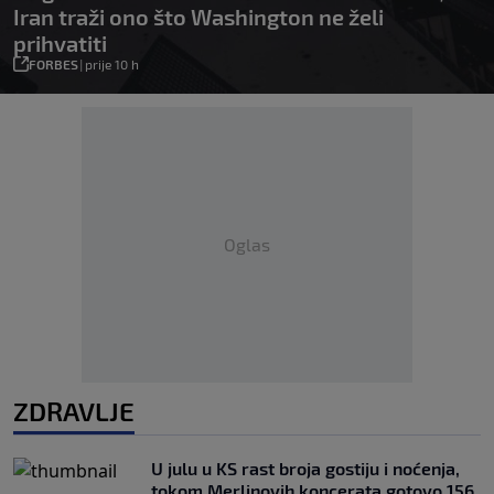
Iran traži ono što Washington ne želi
prihvatiti
FORBES
|
prije 10 h
Oglas
ZDRAVLJE
U julu u KS rast broja gostiju i noćenja,
tokom Merlinovih koncerata gotovo 156