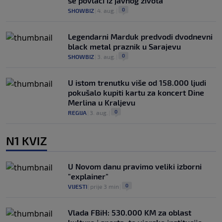
se povlači iz javnog života
0
SHOWBIZ
|
4. aug.
|
Legendarni Marduk predvodi dvodnevni
black metal praznik u Sarajevu
0
SHOWBIZ
|
3. aug.
|
U istom trenutku više od 158.000 ljudi
pokušalo kupiti kartu za koncert Dine
Merlina u Kraljevu
0
REGIJA
|
3. aug.
|
N1 KVIZ
U Novom danu pravimo veliki izborni
"explainer"
0
VIJESTI
|
prije 3 min
|
Vlada FBiH: 530.000 KM za oblast