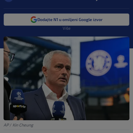
Dodajte N1 u omiljeni Google izvor
Više
AP
/
Kin Cheung