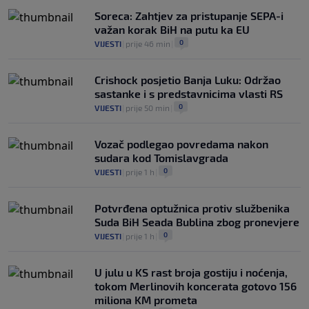
Soreca: Zahtjev za pristupanje SEPA-i
važan korak BiH na putu ka EU
0
VIJESTI
|
prije 46 min
|
Crishock posjetio Banja Luku: Održao
sastanke i s predstavnicima vlasti RS
0
VIJESTI
|
prije 50 min
|
Vozač podlegao povredama nakon
sudara kod Tomislavgrada
0
VIJESTI
|
prije 1 h
|
Potvrđena optužnica protiv službenika
Suda BiH Seada Bublina zbog pronevjere
0
VIJESTI
|
prije 1 h
|
U julu u KS rast broja gostiju i noćenja,
tokom Merlinovih koncerata gotovo 156
miliona KM prometa