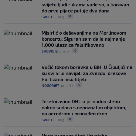
svijetu ljudi rukama vade so, a karavan
do prve pijace putuje dva dana
0
SVIJET
|
5. aug.
|
Misirlić o dešavanjima na Merlinovom
koncertu: Siguran sam da je najmanje
1.000 ulaznica falsifikovano
0
SHOWBIZ
|
5. aug.
|
Vučić tokom boravka u BiH: U Čipuljićima
su svi Srbi navijali za Zvezdu, dresove
Partizana nisu htjeli
0
NOGOMET
|
prije 9 h
|
Teretni avion DHL-a prinudno sletio
nakon sudara s nepoznatim objektom,
na aerodromu pronađen dron
0
SVIJET
|
5. aug.
|
Nestvaran rezultat: Hrvatske