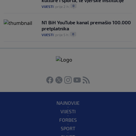
kulture i sporta, te vjerske institucije
0
VIJESTI
|
prije 2 h
|
N1 BiH YouTube kanal premašio 100.000
pretplatnika
0
VIJESTI
|
prije 5 h
|
NAJNOVIJE
VIJESTI
FORBES
SPORT