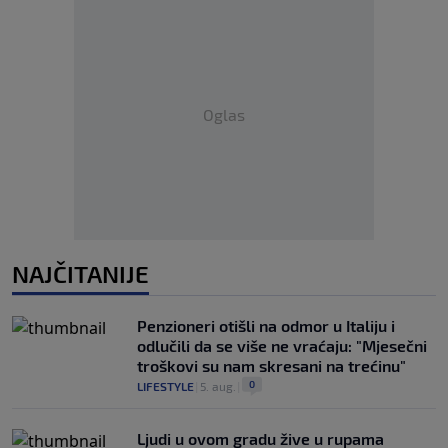
Oglas
NAJČITANIJE
Penzioneri otišli na odmor u Italiju i
odlučili da se više ne vraćaju: "Mjesečni
troškovi su nam skresani na trećinu"
0
LIFESTYLE
|
5. aug.
|
Ljudi u ovom gradu žive u rupama