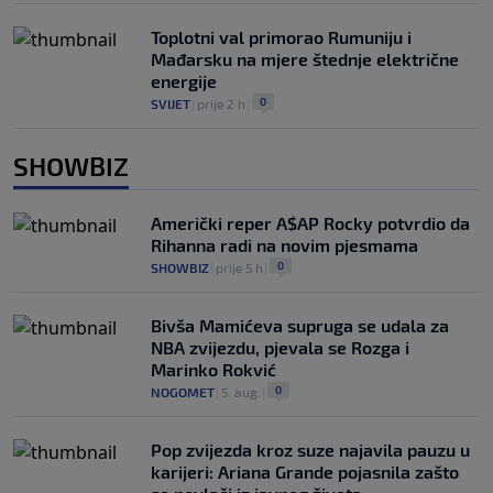
Toplotni val primorao Rumuniju i
Mađarsku na mjere štednje električne
energije
0
SVIJET
|
prije 2 h
|
SHOWBIZ
Američki reper A$AP Rocky potvrdio da
Rihanna radi na novim pjesmama
0
SHOWBIZ
|
prije 5 h
|
Bivša Mamićeva supruga se udala za
NBA zvijezdu, pjevala se Rozga i
Marinko Rokvić
0
NOGOMET
|
5. aug.
|
Pop zvijezda kroz suze najavila pauzu u
karijeri: Ariana Grande pojasnila zašto