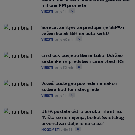
miliona KM prometa
0
VIJESTI
|
prije 1 h
|
Soreca: Zahtjev za pristupanje SEPA-i
važan korak BiH na putu ka EU
0
VIJESTI
|
prije 46 min
|
Crishock posjetio Banja Luku: Održao
sastanke i s predstavnicima vlasti RS
0
VIJESTI
|
prije 50 min
|
Vozač podlegao povredama nakon
sudara kod Tomislavgrada
0
VIJESTI
|
prije 1 h
|
UEFA poslala oštru poruku Infantinu:
"Ništa se ne mijenja, bojkot Svjetskog
prvenstva i dalje je na snazi"
0
NOGOMET
|
prije 1 h
|