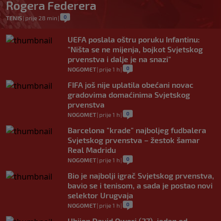
Rogera Federera
0
TENIS
|
prije 28 min
|
UEFA poslala oštru poruku Infantinu:
"Ništa se ne mijenja, bojkot Svjetskog
prvenstva i dalje je na snazi"
0
NOGOMET
|
prije 1 h
|
FIFA još nije uplatila obećani novac
gradovima domaćinima Svjetskog
prvenstva
0
NOGOMET
|
prije 1 h
|
Barcelona "krade" najboljeg fudbalera
Svjetskog prvenstva – žestok šamar
Real Madridu
0
NOGOMET
|
prije 1 h
|
Bio je najbolji igrač Svjetskog prvenstva,
bavio se i tenisom, a sada je postao novi
selektor Urugvaja
0
NOGOMET
|
prije 1 h
|
Ubijen David Owori (27), jedan od