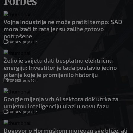
Vojna industrija ne može pratiti tempo: SAD
mora izaći iz rata jer su zalihe gotovo
potrošene
FORBES
|
prije 10 h
Želio je svijetu dati besplatnu električnu
energiju: Investitor je tada postavio jedno
pitanje koje je promijenilo historiju
FORBES
|
prije 10 h
Google mijenja vrh AI sektora dok utrka za
umjetnu inteligenciju ulazi u novu fazu
FORBES
|
prije 10 h
Dogovor o Hormuškom moreuzu sve bliže, ali