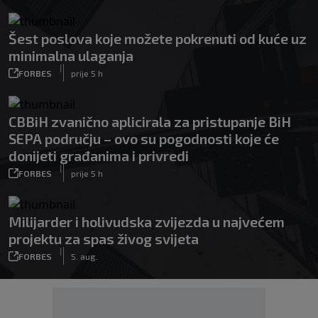
Šest poslova koje možete pokrenuti od kuće uz
minimalna ulaganja
|
FORBES
prije 5 h
CBBiH zvanično aplicirala za pristupanje BiH
SEPA području – ovo su pogodnosti koje će
donijeti građanima i privredi
|
FORBES
prije 5 h
Milijarder i holivudska zvijezda u najvećem
projektu za spas živog svijeta
|
FORBES
5. aug.