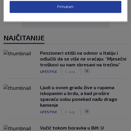
Prihvatam
NAJČITANIJE
Penzioneri otišli na odmor u Italiju i
odlučili da se više ne vraćaju: "Mjesečni
troškovi su nam skresani na trećinu"
|
|
0
LIFESTYLE
5. aug.
Ljudi u ovom gradu žive u rupama
iskopanim u brdu, a kad prošire
spavaću sobu ponekad nađu drago
kamenje
|
|
0
LIFESTYLE
2. aug.
Vučić tokom boravka u BiH: U