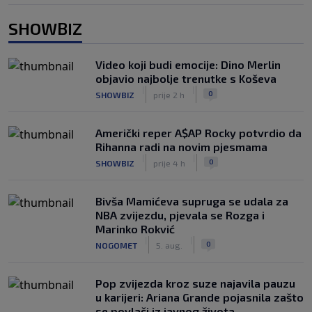
SHOWBIZ
Video koji budi emocije: Dino Merlin
objavio najbolje trenutke s Koševa
|
|
0
SHOWBIZ
prije 2 h
Američki reper A$AP Rocky potvrdio da
Rihanna radi na novim pjesmama
|
|
0
SHOWBIZ
prije 4 h
Bivša Mamićeva supruga se udala za
NBA zvijezdu, pjevala se Rozga i
Marinko Rokvić
|
|
0
NOGOMET
5. aug.
Pop zvijezda kroz suze najavila pauzu
u karijeri: Ariana Grande pojasnila zašto
se povlači iz javnog života