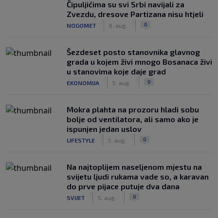
Čipuljićima su svi Srbi navijali za
Zvezdu, dresove Partizana nisu htjeli
|
|
0
NOGOMET
6. aug.
Šezdeset posto stanovnika glavnog
grada u kojem živi mnogo Bosanaca živi
u stanovima koje daje grad
|
|
0
EKONOMIJA
5. aug.
Mokra plahta na prozoru hladi sobu
bolje od ventilatora, ali samo ako je
ispunjen jedan uslov
|
|
0
LIFESTYLE
5. aug.
Na najtoplijem naseljenom mjestu na
svijetu ljudi rukama vade so, a karavan
do prve pijace putuje dva dana
|
|
0
SVIJET
5. aug.