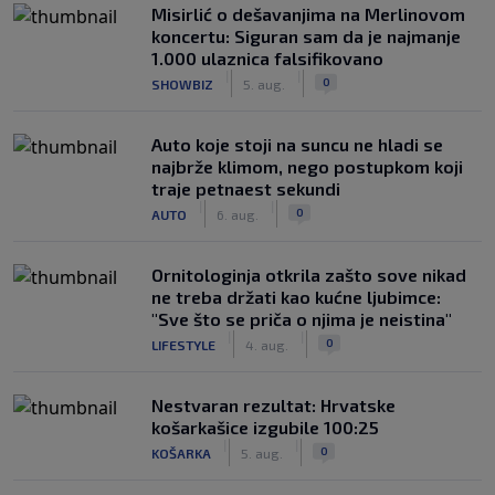
Misirlić o dešavanjima na Merlinovom
koncertu: Siguran sam da je najmanje
1.000 ulaznica falsifikovano
|
|
0
SHOWBIZ
5. aug.
Auto koje stoji na suncu ne hladi se
najbrže klimom, nego postupkom koji
traje petnaest sekundi
|
|
0
AUTO
6. aug.
Ornitologinja otkrila zašto sove nikad
ne treba držati kao kućne ljubimce:
"Sve što se priča o njima je neistina"
|
|
0
LIFESTYLE
4. aug.
Nestvaran rezultat: Hrvatske
košarkašice izgubile 100:25
|
|
0
KOŠARKA
5. aug.