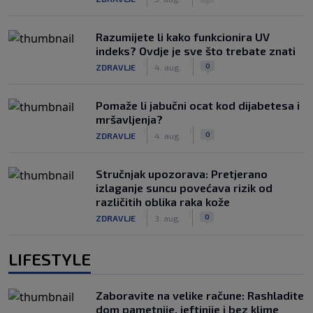
Razumijete li kako funkcionira UV
indeks? Ovdje je sve što trebate znati
|
|
0
ZDRAVLJE
4. aug.
Pomaže li jabučni ocat kod dijabetesa i
mršavljenja?
|
|
0
ZDRAVLJE
4. aug.
Stručnjak upozorava: Pretjerano
izlaganje suncu povećava rizik od
različitih oblika raka kože
|
|
0
ZDRAVLJE
3. aug.
LIFESTYLE
Zaboravite na velike račune: Rashladite
dom pametnije, jeftinije i bez klime