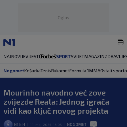
Oglas
NAJNOVIJE
VIJESTI
SPORT
SVIJET
MAGAZIN
ZDRAVLJE
Nogomet
Košarka
Tenis
Rukomet
Formula 1
MMA
Ostali sporto
Mourinho navodno već zove
zvijezde Reala: Jednog igrača
vidi kao ključ novog projekta
0
N1 BiH
NOGOMET
|
14. maj. 2026. 18:05
|
|