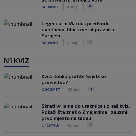
|
|
0
SHOWBIZ
4. aug.
Legendarni Marduk predvodi
dvodnevni black metal praznik u
Sarajevu
|
|
0
SHOWBIZ
3. aug.
N1 KVIZ
Kviz: Koliko pratite Svjetsko
prvenstvo?
|
|
1
NOGOMET
22. jun.
Skrati vrijeme do utakmice uz naš kviz:
Pokaži šta znaš o Zmajevima i zauzmi
prvo mjesto na tabeli
|
|
1
LIFESTYLE
12. jun.