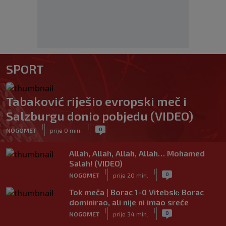
SPORT
Tabaković riješio evropski meč i
Salzburgu donio pobjedu (VIDEO)
|
|
0
NOGOMET
prije 0 min.
Allah, Allah, Allah, Allah… Mohamed
Salah! (VIDEO)
|
|
0
NOGOMET
prije 20 min.
Tok meča | Borac 1-0 Vitebsk: Borac
dominirao, ali nije ni imao sreće
|
|
0
NOGOMET
prije 34 min.