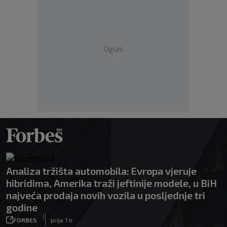
Oglas
Analiza tržišta automobila: Evropa vjeruje
hibridima, Amerika traži jeftinije modele, u BiH
najveća prodaja novih vozila u posljednje tri
godine
|
FORBES
prije 1 h