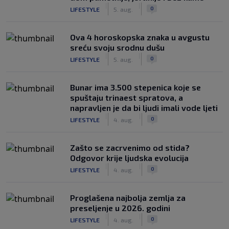
|
|
0
LIFESTYLE
5. aug.
Ova 4 horoskopska znaka u avgustu
sreću svoju srodnu dušu
|
|
0
LIFESTYLE
5. aug.
Bunar imа 3.500 stepenica koje se
spuštaju trinaest spratova, a
napravljen je da bi ljudi imali vode ljeti
|
|
0
LIFESTYLE
4. aug.
Zašto se zacrvenimo od stida?
Odgovor krije ljudska evolucija
|
|
0
LIFESTYLE
4. aug.
Proglašena najbolja zemlja za
preseljenje u 2026. godini
|
|
0
LIFESTYLE
4. aug.