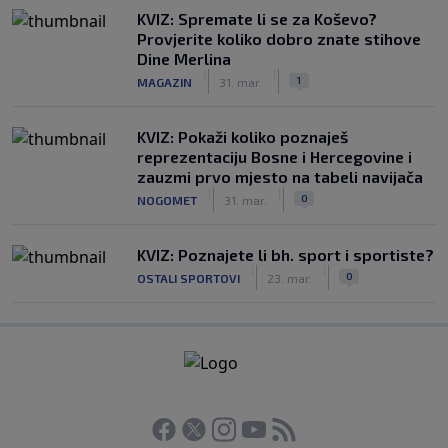
KVIZ: Spremate li se za Koševo?
Provjerite koliko dobro znate stihove
Dine Merlina
|
|
1
MAGAZIN
31. mar.
KVIZ: Pokaži koliko poznaješ
reprezentaciju Bosne i Hercegovine i
zauzmi prvo mjesto na tabeli navijača
|
|
0
NOGOMET
31. mar.
KVIZ: Poznajete li bh. sport i sportiste?
|
|
0
OSTALI SPORTOVI
23. mar.