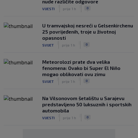
nude različite odgovore
|
|
0
VIJESTI
prije 1 h
U tramvajskoj nesreći u Gelsenkirchenu
25 povrijeđenih, troje u životnoj
opasnosti
|
|
0
SVIJET
prije 1 h
Meteorolozi prate dva velika
fenomena: Ovako bi Super El Niño
mogao oblikovati ovu zimu
|
|
0
SVIJET
prije 1 h
Na Vilsonovom šetalištu u Sarajevu
predstavljeno 50 luksuznih i sportskih
automobila
|
|
0
VIJESTI
prije 1 h