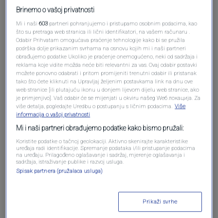
Brinemo o vašoj privatnosti
Mi i naši
603
partneri pohranjujemo i pristupamo osobnim podacima, kao
što su pretraga web stranica ili lični identifikatori, na vašem računaru .
Odabir Prihvatam omogućava praćenje tehnologije kako bi se pružila
podrška dolje prikazanim svrhama na osnovu kojih mi i naši partneri
obrađujemo podatke Ukoliko je praćenje onemogućeno, neki od sadržaja i
reklama koje vidite možda neće biti relevantni za vas. Ovaj odabir postavki
možete ponovno odabrati i pritom promijeniti trenutni odabir ili pristanak
Oglas
tako što ćete kliknuti na Upravljaj željenim postavkama link na dnu ove
web stranice [ili plutajuću ikonu u donjem lijevom dijelu web stranice, ako
je primjenjivo]. Vaš odabir će se mijenjati u okviru našeg Wеб локација. Za
više detalja, pogledajte Uredbu o postupanju s ličnim podacima.
Više
informacija o vašoj privatnosti
Mi i naši partneri obrađujemo podatke kako bismo pružali:
Koristite podatke o tačnoj geolokaciji. Aktivno skenirajte karakteristike
uređaja radi identifikacije. Spremanje podataka i/ili pristupanje podacima
na uređaju. Prilagođeno oglašavanje i sadržaj, mjerenje oglašavanja i
sadržaja, istraživanje publike i razvoj usluga.
Spisak partnera (pružalaca usluga)
Prikaži svrhe
Oglas