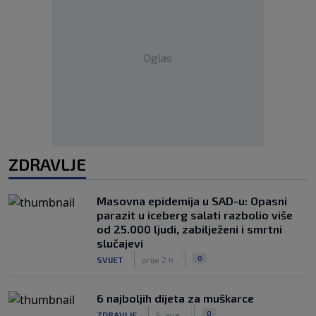
Oglas
ZDRAVLJE
Masovna epidemija u SAD-u: Opasni
parazit u iceberg salati razbolio više
od 25.000 ljudi, zabilježeni i smrtni
slučajevi
|
|
0
SVIJET
prije 2 h
6 najboljih dijeta za muškarce
|
|
0
ZDRAVLJE
5. aug.