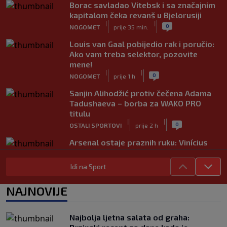
Borac savladao Vitebsk i sa značajnim
kapitalom čeka revanš u Bjelorusiji
|
|
0
NOGOMET
prije 35 min.
Louis van Gaal pobijedio rak i poručio:
Ako vam treba selektor, pozovite
mene!
|
|
0
NOGOMET
prije 1 h
Sanjin Alihodžić protiv čečena Adama
Tadushaeva – borba za WAKO PRO
titulu
|
|
0
OSTALI SPORTOVI
prije 2 h
Arsenal ostaje praznih ruku: Vinícius
Júnior i Real Madrid postigli dogovor
|
|
0
NOGOMET
prije 2 h
Idi na Sport
Slavni klub potresa kriza: Kultni
NAJNOVIJE
stadion u Italiji bit će prazan na
početku sezone, navijači objavili rat
upravi
Najbolja ljetna salata od graha:
|
|
0
NOGOMET
prije 3 h