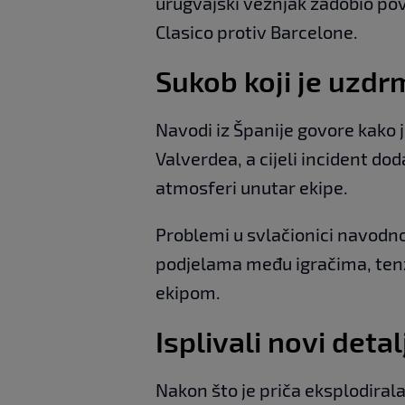
urugvajski veznjak zadobio povr
Clasico protiv Barcelone.
Sukob koji je uzd
Navodi iz Španije govore kako
Valverdea, a cijeli incident do
atmosferi unutar ekipe.
Problemi u svlačionici navodno
podjelama među igračima, ten
ekipom.
Isplivali novi detal
Nakon što je priča eksplodirala