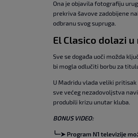
Ona je objavila fotografiju ur
prekriva šavove zadobijene nako
odbranu svog supruga.
El Clasico dolazi 
Sve se događa uoči možda klju
bi mogla odlučiti borbu za titu
U Madridu vlada veliki pritisak
sve većeg nezadovoljstva navi
produbili krizu unutar kluba.
BONUS VIDEO:
╰┈➤ Program N1 televizije mo