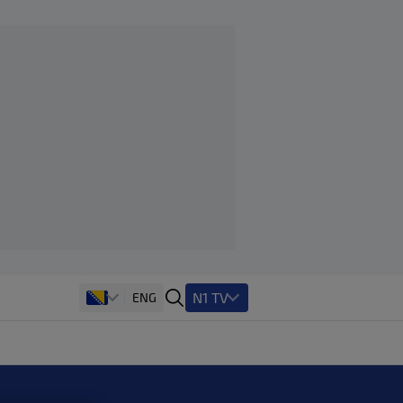
N1 TV
ENG