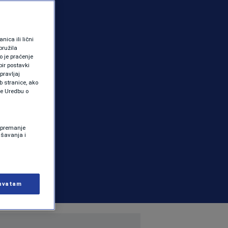
ica ili lični
pružila
 je praćenje
ir postavki
pravljaj
b stranice, ako
te Uredbu o
 Spremanje
ašavanja i
hvatam