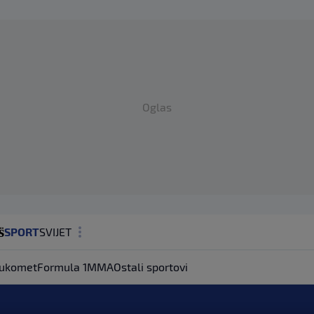
Oglas
SPORT
SVIJET
MAGAZIN
ukomet
Formula 1
MMA
Ostali sportovi
ZDRAVLJE