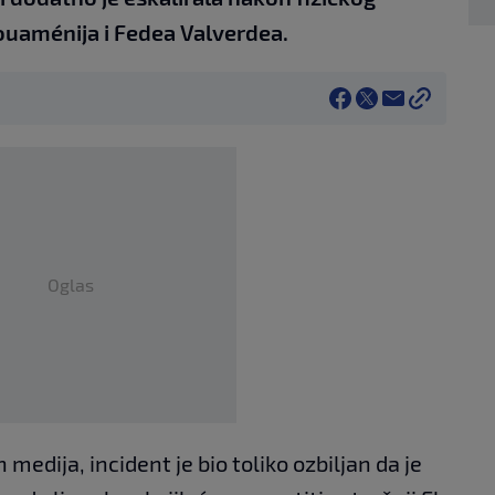
uaménija i Fedea Valverdea.
Oglas
dija, incident je bio toliko ozbiljan da je