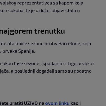
ugvajskog reprezentativca sa kapom koja
n sukoba, te je u dužoj objavi stala u
u najgorem trenutku
čne utakmice sezone protiv Barcelone, koja
lu prvaka Španije.
 nakon loše sezone, ispadanja iz Lige prvaka i
jača, a posljednji događaji samo su dodatno
žete pratiti UŽIVO na
ovom linku
kao i