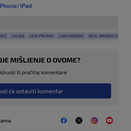
iPhone/iPad
REZ
LALIGA
LIGA PRVAKA
LUKA MODRIĆ
REAL MADRID CF
SP
OJE MIŠLJENJE O OVOME?
skusiji ili pročitaj komentare
koji će ostaviti komentar
ežama