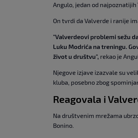
Angulo, jedan od najpoznatijih 
On tvrdi da Valverde i ranije i
"Valverdeovi problemi sežu da
Luku Modrića na treningu. G
život u društvu",
rekao je Angu
Njegove izjave izazvale su ve
kluba, posebno zbog spominjan
Reagovala i Valve
Na društvenim mrežama ubrzo 
Bonino.