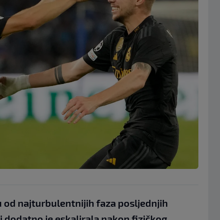
 od najturbulentnijih faza posljednjih
ci dodatno je eskalirala nakon fizičkog