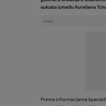
sukoba između Aureliena Tcho
Podijeli
Prema informacijama španskih me