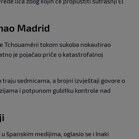
ede lica zbog kojih će propustiti sutrašnji El
rmao Madrid
 je Tchouaméni tokom sukoba nokautirao
datno je pojačao priče o katastrofalnoj
 traju sedmicama, a brojni izvještaji govore o
zijama i potpunom gubitku kontrole nad
ji
 u španskim medijima, oglasio se i Inaki