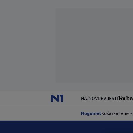
NAJNOVIJE
VIJESTI
Nogomet
Košarka
Tenis
R