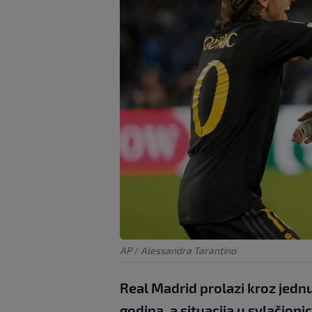
AP
/
Alessandra Tarantino
Real Madrid prolazi kroz jednu
godina, a situacija u svlačioni