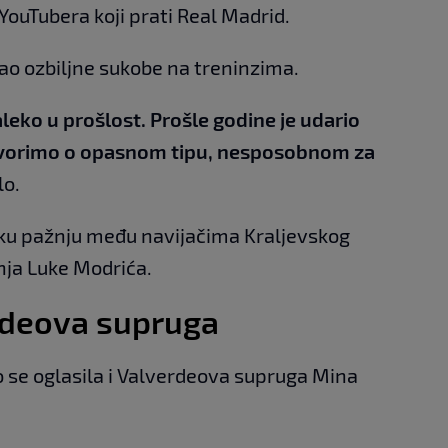
YouTubera koji prati Real Madrid.
mao ozbiljne sukobe na treninzima.
leko u prošlost. Prošle godine je udario
ovorimo o opasnom tipu, nesposobnom za
lo.
liku pažnju među navijačima Kraljevskog
ja Luke Modrića.
rdeova supruga
se oglasila i Valverdeova supruga Mina