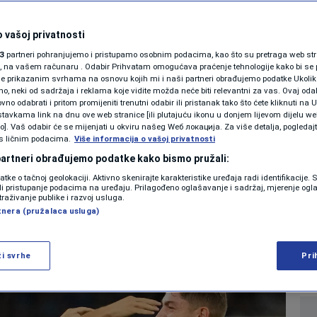
SHOWBIZ
tvrdnje iz Madrida:
KOLUMNE
 vašoj privatnosti
3
partneri pohranjujemo i pristupamo osobnim podacima, kao što su pretraga web stran
asan tim, udario je i
ori, na vašem računaru . Odabir Prihvatam omogućava praćenje tehnologije kako bi se 
je prikazanim svrhama na osnovu kojih mi i naši partneri obrađujemo podatke Ukoliko
 neki od sadržaja i reklama koje vidite možda neće biti relevantni za vas. Ovaj odab
PODCAST
no odabrati i pritom promijeniti trenutni odabir ili pristanak tako što ćete kliknuti na U
tavkama link na dnu ove web stranice [ili plutajuću ikonu u donjem lijevom dijelu we
N1 SPECIJAL
vo]. Vaš odabir će se mijenjati u okviru našeg Wеб локација. Za više detalja, pogledaj
s ličnim podacima.
Više informacija o vašoj privatnosti
0
NOGOMET
komentara
|
|
FENOMENI
 partneri obrađujemo podatke kako bismo pružali:
datke o tačnoj geolokaciji. Aktivno skenirajte karakteristike uređaja radi identifikacije.
NEISTRAŽENO
ili pristupanje podacima na uređaju. Prilagođeno oglašavanje i sadržaj, mjerenje ogl
Više
traživanje publike i razvoj usluga.
tnera (pružalaca usluga)
VIRALNO
FOTO
ži svrhe
Pri
PROMO
VIDEO