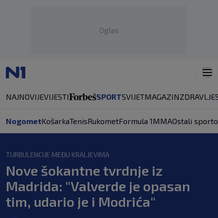
Oglas
NAJNOVIJE
VIJESTI
SPORT
SVIJET
MAGAZIN
ZDRAVLJE
Nogomet
Košarka
Tenis
Rukomet
Formula 1
MMA
Ostali sporto
TURBULENCIJE MEĐU KRALJEVIMA
Nove šokantne tvrdnje iz
Madrida: "Valverde je opasan
tim, udario je i Modrića"