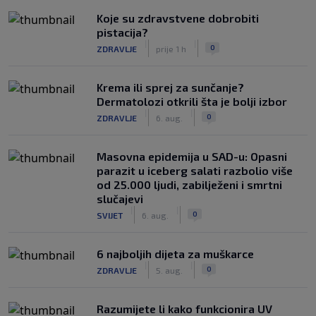
Koje su zdravstvene dobrobiti
pistacija?
|
|
0
ZDRAVLJE
prije 1 h
Krema ili sprej za sunčanje?
Dermatolozi otkrili šta je bolji izbor
|
|
0
ZDRAVLJE
6. aug.
Masovna epidemija u SAD-u: Opasni
parazit u iceberg salati razbolio više
od 25.000 ljudi, zabilježeni i smrtni
slučajevi
|
|
0
SVIJET
6. aug.
6 najboljih dijeta za muškarce
|
|
0
ZDRAVLJE
5. aug.
Razumijete li kako funkcionira UV