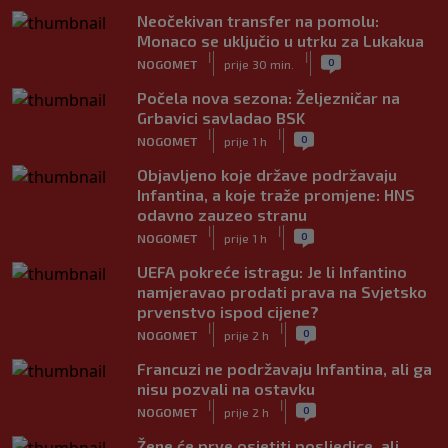
Neočekivan transfer na pomolu:
Monaco se uključio u utrku za Lukakua
|
|
0
NOGOMET
prije 30 min.
Počela nova sezona: Željezničar na
Grbavici savladao BSK
|
|
0
NOGOMET
prije 1 h
Objavljeno koje države podržavaju
Infantina, a koje traže promjene: HNS
odavno zauzeo stranu
|
|
0
NOGOMET
prije 1 h
UEFA pokreće istragu: Je li Infantino
namjeravao prodati prava na Svjetsko
prvenstvo ispod cijene?
|
|
0
NOGOMET
prije 2 h
Francuzi ne podržavaju Infantina, ali ga
nisu pozvali na ostavku
|
|
0
NOGOMET
prije 2 h
Žene će prve osjetiti posljedice, ali