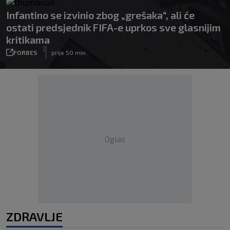
Infantino se izvinio zbog „grešaka“, ali će
ostati predsjednik FIFA-e uprkos sve glasnijim
kritikama
|
FORBES
prije 50 min.
Oglas
ZDRAVLJE