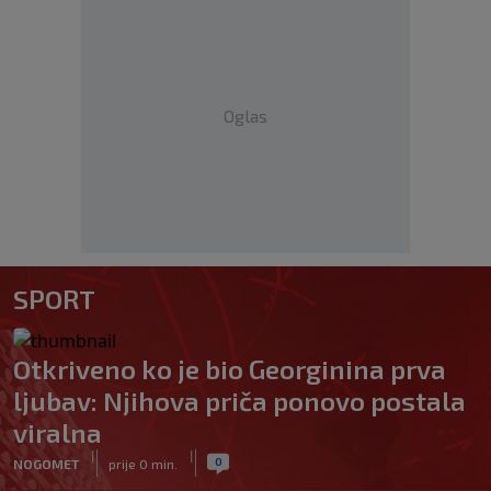
Oglas
SPORT
Otkriveno ko je bio Georginina prva
ljubav: Njihova priča ponovo postala
viralna
|
|
0
NOGOMET
prije 0 min.