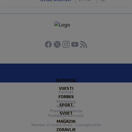
NAJNOVIJE
VIJESTI
Kontakt
FORBES
O nama
Marketing
SPORT
Impresum
Pravila korištenja
SVIJET
Politika privatnosti
RSS
MAGAZIN
Member of
United Media
- Copyright 2026
ZDRAVLJE