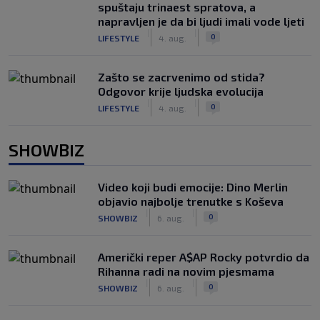
spuštaju trinaest spratova, a
napravljen je da bi ljudi imali vode ljeti
|
|
0
LIFESTYLE
4. aug.
Zašto se zacrvenimo od stida?
Odgovor krije ljudska evolucija
|
|
0
LIFESTYLE
4. aug.
SHOWBIZ
Video koji budi emocije: Dino Merlin
objavio najbolje trenutke s Koševa
|
|
0
SHOWBIZ
6. aug.
Američki reper A$AP Rocky potvrdio da
Rihanna radi na novim pjesmama
|
|
0
SHOWBIZ
6. aug.