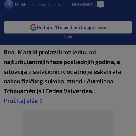
0
N1 BiH
NOGOMET
|
09. maj. 2026. 14:36
|
|
Dodajte N1 u omiljeni Google izvor
Više
Real Madrid prolazi kroz jednu od
najturbulentnijih faza posljednjih godina, a
situacija u svlačionici dodatno je eskalirala
nakon fizičkog sukoba između Aureliena
Tchouaménija i Fedea Valverdea.
Pročitaj više