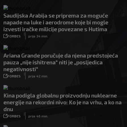
Saudijska Arabija se priprema za moguće
napade na luke i aerodrome koje bi mogle
izvesti iračke milicije povezane s Hutima
|
FORBES
prije 34 min.
Ariana Grande poručuje da njena predstojeća
pauza „nije ishitrena“ niti je „posljedica
negativnosti“
|
FORBES
prije 42 min.
Kina podigla globalnu proizvodnju nuklearne
energije na rekordni nivo: Ko je na vrhu, a ko na
dnu
|
FORBES
prije 46 min.