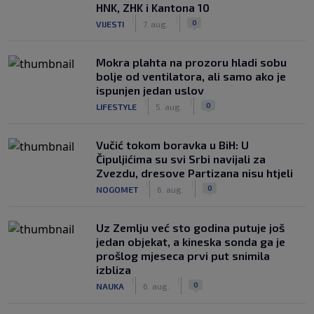
HNK, ZHK i Kantona 10
|
|
0
VIJESTI
7. aug.
Mokra plahta na prozoru hladi sobu
bolje od ventilatora, ali samo ako je
ispunjen jedan uslov
|
|
0
LIFESTYLE
5. aug.
Vučić tokom boravka u BiH: U
Čipuljićima su svi Srbi navijali za
Zvezdu, dresove Partizana nisu htjeli
|
|
0
NOGOMET
6. aug.
Uz Zemlju već sto godina putuje još
jedan objekat, a kineska sonda ga je
prošlog mjeseca prvi put snimila
izbliza
|
|
0
NAUKA
6. aug.