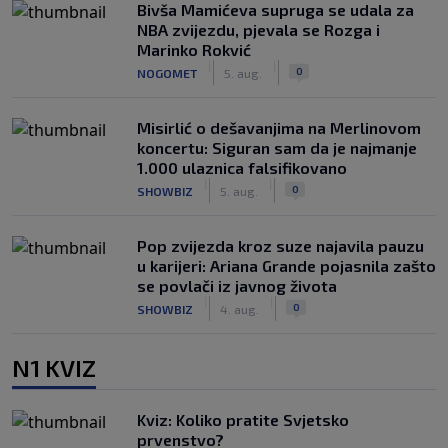
Bivša Mamićeva supruga se udala za
NBA zvijezdu, pjevala se Rozga i
Marinko Rokvić
|
|
0
NOGOMET
5. aug.
Misirlić o dešavanjima na Merlinovom
koncertu: Siguran sam da je najmanje
1.000 ulaznica falsifikovano
|
|
0
SHOWBIZ
5. aug.
Pop zvijezda kroz suze najavila pauzu
u karijeri: Ariana Grande pojasnila zašto
se povlači iz javnog života
|
|
0
SHOWBIZ
4. aug.
N1 KVIZ
Kviz: Koliko pratite Svjetsko
prvenstvo?