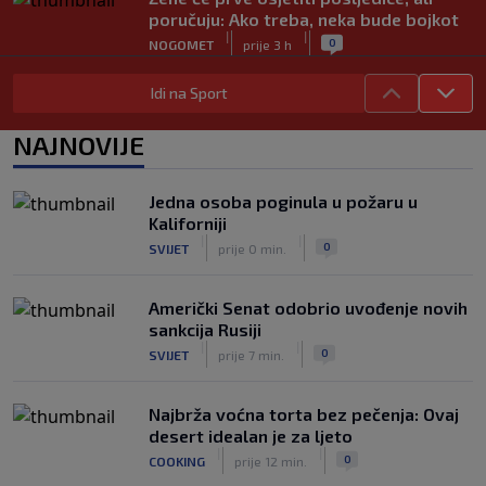
poručuju: Ako treba, neka bude bojkot
|
|
0
NOGOMET
prije 3 h
Zvanično: Samed Baždar ima novi klub,
Idi na Sport
zadužio broj sa velikom "težinom"
|
|
0
NOGOMET
prije 5 h
NAJNOVIJE
Prije nekoliko godina zaludjela je
internet, a onda nestala iz javnosti: Svi
Jedna osoba poginula u požaru u
se pitaju gdje je i šta radi (VIDEO)
Kaliforniji
|
|
0
OSTALI SPORTOVI
prije 5 h
|
|
0
SVIJET
prije 0 min.
Američki Senat odobrio uvođenje novih
sankcija Rusiji
|
|
0
SVIJET
prije 7 min.
Najbrža voćna torta bez pečenja: Ovaj
desert idealan je za ljeto
|
|
0
COOKING
prije 12 min.