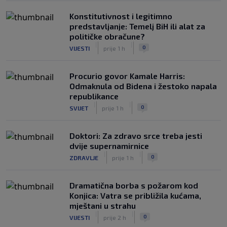
Konstitutivnost i legitimno
predstavljanje: Temelj BiH ili alat za
političke obračune?
|
|
0
VIJESTI
prije 1 h
Procurio govor Kamale Harris:
Odmaknula od Bidena i žestoko napala
republikance
|
|
0
SVIJET
prije 1 h
Doktori: Za zdravo srce treba jesti
dvije supernamirnice
|
|
0
ZDRAVLJE
prije 1 h
Dramatična borba s požarom kod
Konjica: Vatra se približila kućama,
mještani u strahu
|
|
0
VIJESTI
prije 2 h