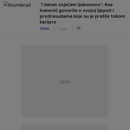
"I danas osjećam ljubomoru": Ana
Ivanović govorila o svojoj ljepoti i
predrasudama koje su je pratile tokom
karijere
|
|
0
TENIS
7. aug.
Oglas