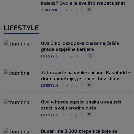
indeks? Ovdje je sve što trebate znati
|
|
0
ZDRAVLJE
4. aug.
LIFESTYLE
Ova 3 horoskopska znaka najčešće
grade uspješne karijere
|
|
0
LIFESTYLE
prije 1 h
Zaboravite na velike račune: Rashladite
dom pametnije, jeftinije i bez klime
|
|
0
LIFESTYLE
5. aug.
Ova 4 horoskopska znaka u avgustu
sreću svoju srodnu dušu
|
|
0
LIFESTYLE
5. aug.
Bunar imа 3.500 stepenica koje se