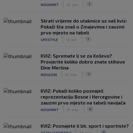
|
|
1
NOGOMET
22. jun.
Skrati vrijeme do utakmice uz naš kviz:
Pokaži šta znaš o Zmajevima i zauzmi
prvo mjesto na tabeli
|
|
1
LIFESTYLE
12. jun.
KVIZ: Spremate li se za Koševo?
Provjerite koliko dobro znate stihove
Dine Merlina
|
|
1
MAGAZIN
31. mar.
KVIZ: Pokaži koliko poznaješ
reprezentaciju Bosne i Hercegovine i
zauzmi prvo mjesto na tabeli navijača
|
|
0
NOGOMET
31. mar.
KVIZ: Poznajete li bh. sport i sportiste?
|
|
0
OSTALI SPORTOVI
23. mar.