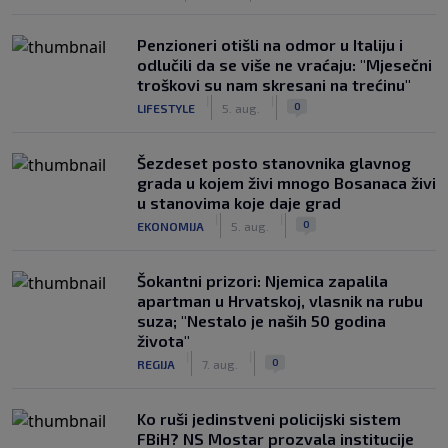
Penzioneri otišli na odmor u Italiju i
odlučili da se više ne vraćaju: "Mjesečni
troškovi su nam skresani na trećinu"
|
|
0
LIFESTYLE
5. aug.
Šezdeset posto stanovnika glavnog
grada u kojem živi mnogo Bosanaca živi
u stanovima koje daje grad
|
|
0
EKONOMIJA
5. aug.
Šokantni prizori: Njemica zapalila
apartman u Hrvatskoj, vlasnik na rubu
suza; "Nestalo je naših 50 godina
života"
|
|
0
REGIJA
7. aug.
Ko ruši jedinstveni policijski sistem
FBiH? NS Mostar prozvala institucije