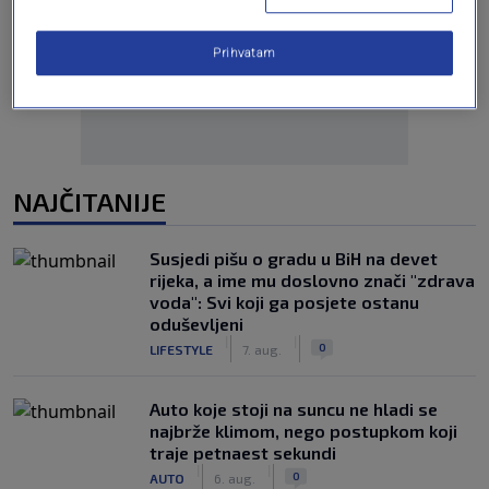
Oglas
Prihvatam
NAJČITANIJE
Susjedi pišu o gradu u BiH na devet
rijeka, a ime mu doslovno znači "zdrava
voda": Svi koji ga posjete ostanu
oduševljeni
|
|
0
LIFESTYLE
7. aug.
Auto koje stoji na suncu ne hladi se
najbrže klimom, nego postupkom koji
traje petnaest sekundi
|
|
0
AUTO
6. aug.