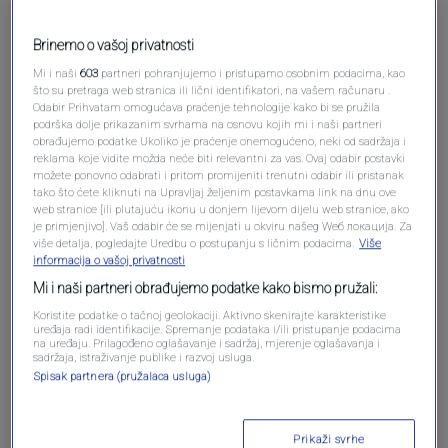
Pošalji komentar
Brinemo o vašoj privatnosti
Mi i naši
603
partneri pohranjujemo i pristupamo osobnim podacima, kao
što su pretraga web stranica ili lični identifikatori, na vašem računaru .
Odabir Prihvatam omogućava praćenje tehnologije kako bi se pružila
podrška dolje prikazanim svrhama na osnovu kojih mi i naši partneri
obrađujemo podatke Ukoliko je praćenje onemogućeno, neki od sadržaja i
reklama koje vidite možda neće biti relevantni za vas. Ovaj odabir postavki
možete ponovno odabrati i pritom promijeniti trenutni odabir ili pristanak
tako što ćete kliknuti na Upravljaj željenim postavkama link na dnu ove
web stranice [ili plutajuću ikonu u donjem lijevom dijelu web stranice, ako
Oglas
je primjenjivo]. Vaš odabir će se mijenjati u okviru našeg Wеб локација. Za
više detalja, pogledajte Uredbu o postupanju s ličnim podacima.
Više
informacija o vašoj privatnosti
Mi i naši partneri obrađujemo podatke kako bismo pružali:
Koristite podatke o tačnoj geolokaciji. Aktivno skenirajte karakteristike
uređaja radi identifikacije. Spremanje podataka i/ili pristupanje podacima
na uređaju. Prilagođeno oglašavanje i sadržaj, mjerenje oglašavanja i
sadržaja, istraživanje publike i razvoj usluga.
Spisak partnera (pružalaca usluga)
Prikaži svrhe