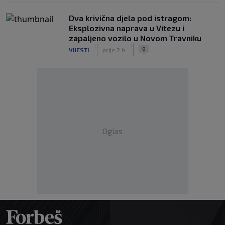
Dva krivična djela pod istragom:
Eksplozivna naprava u Vitezu i
zapaljeno vozilo u Novom Travniku
|
|
0
VIJESTI
prije 2 h
Oglas