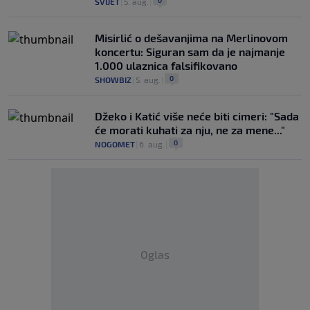
0
SVIJET
|
5. aug.
|
Misirlić o dešavanjima na Merlinovom
koncertu: Siguran sam da je najmanje
1.000 ulaznica falsifikovano
0
SHOWBIZ
|
5. aug.
|
Džeko i Katić više neće biti cimeri: "Sada
će morati kuhati za nju, ne za mene..."
0
NOGOMET
|
6. aug.
|
Oglas