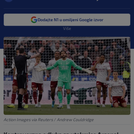
Dodajte N1 u omiljeni Google izvor
Više
Action Images via Reuters
/
Andrew Couldridge