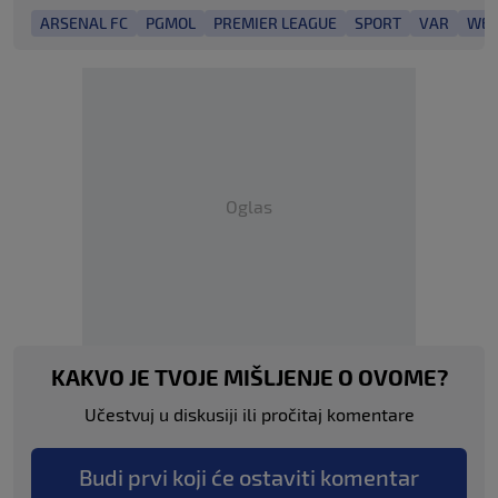
ARSENAL FC
PGMOL
PREMIER LEAGUE
SPORT
VAR
WES
Oglas
KAKVO JE TVOJE MIŠLJENJE O OVOME?
Učestvuj u diskusiji ili pročitaj komentare
Budi prvi koji će ostaviti komentar