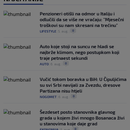
Penzioneri otišli na odmor u Italiju i
odlučili da se više ne vraćaju: "Mjesečni
troškovi su nam skresani na trećinu"
0
LIFESTYLE
|
5. aug.
|
Auto koje stoji na suncu ne hladi se
najbrže klimom, nego postupkom koji
traje petnaest sekundi
0
AUTO
|
6. aug.
|
Vučić tokom boravka u BiH: U Čipuljićima
su svi Srbi navijali za Zvezdu, dresove
Partizana nisu htjeli
0
NOGOMET
|
6. aug.
|
Šezdeset posto stanovnika glavnog
grada u kojem živi mnogo Bosanaca živi
u stanovima koje daje grad
0
EKONOMIJA
|
5. aug.
|