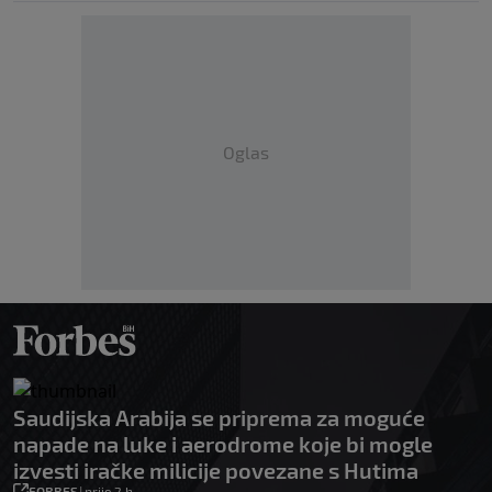
Oglas
Saudijska Arabija se priprema za moguće
napade na luke i aerodrome koje bi mogle
izvesti iračke milicije povezane s Hutima
FORBES
|
prije 2 h