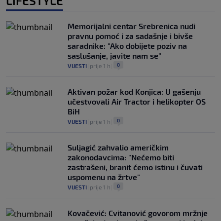
LIFESTYLE
Memorijalni centar Srebrenica nudi
pravnu pomoć i za sadašnje i bivše
saradnike: "Ako dobijete poziv na
saslušanje, javite nam se"
0
VIJESTI
|
prije 1 h
|
Aktivan požar kod Konjica: U gašenju
učestvovali Air Tractor i helikopter OS
BiH
0
VIJESTI
|
prije 1 h
|
Suljagić zahvalio američkim
zakonodavcima: "Nećemo biti
zastrašeni, branit ćemo istinu i čuvati
uspomenu na žrtve"
0
VIJESTI
|
prije 1 h
|
Kovačević: Cvitanović govorom mržnje