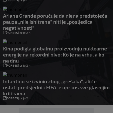
Ariana Grande poručuje da njena predstojeća
pauza „nije ishitrena“ niti je „posljedica
negativnosti“
FORBES
|
prije 2 h
Kina podigla globalnu proizvodnju nuklearne
energije na rekordni nivo: Ko je na vrhu, a ko
na dnu
FORBES
|
prije 2 h
Infantino se izvinio zbog „grešaka“, ali će
ostati predsjednik FIFA-e uprkos sve glasnijim
kritikama
FORBES
|
prije 2 h