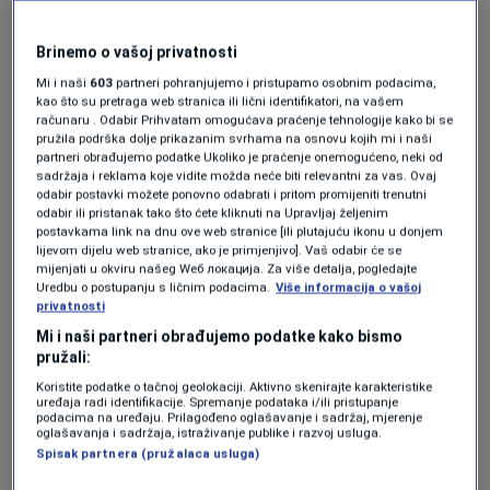
on nastupa za Bosnu i Hercegovinu!
NOGOMET
|
13. maj.
Brinemo o vašoj privatnosti
Prvi čovjek LaLige žestoko odgovorio
Mi i naši
603
partneri pohranjujemo i pristupamo osobnim podacima,
Florentinu Perezu: “Širi laži i glumi
kao što su pretraga web stranica ili lični identifikatori, na vašem
žrtvu”
računaru . Odabir Prihvatam omogućava praćenje tehnologije kako bi se
NOGOMET
|
13. maj.
pružila podrška dolje prikazanim svrhama na osnovu kojih mi i naši
partneri obrađujemo podatke Ukoliko je praćenje onemogućeno, neki od
Hrvati oduševljeni načinom na koji je
sadržaja i reklama koje vidite možda neće biti relevantni za vas. Ovaj
Barbarez objavio spisak: Evo kako su
odabir postavki možete ponovno odabrati i pritom promijeniti trenutni
reagovali na poznatoj televiziji
odabir ili pristanak tako što ćete kliknuti na Upravljaj željenim
(VIDEO)
postavkama link na dnu ove web stranice [ili plutajuću ikonu u donjem
lijevom dijelu web stranice, ako je primjenjivo]. Vaš odabir će se
NOGOMET
|
13. maj.
mijenjati u okviru našeg Wеб локација. Za više detalja, pogledajte
Uredbu o postupanju s ličnim podacima.
Više informacija o vašoj
privatnosti
Dok je stadion čekao konačnu odluku,
Mi i naši partneri obrađujemo podatke kako bismo
Kavanagh je čak četiri minute i 17 sekundi
pružali:
pregledavao snimke pokušavajući donijeti
Koristite podatke o tačnoj geolokaciji. Aktivno skenirajte karakteristike
uređaja radi identifikacije. Spremanje podataka i/ili pristupanje
podacima na uređaju. Prilagođeno oglašavanje i sadržaj, mjerenje
konačan zaključak.
oglašavanja i sadržaja, istraživanje publike i razvoj usluga.
Spisak partnera (pružalaca usluga)
Sudija je imao na raspolaganju čak 17 različitih