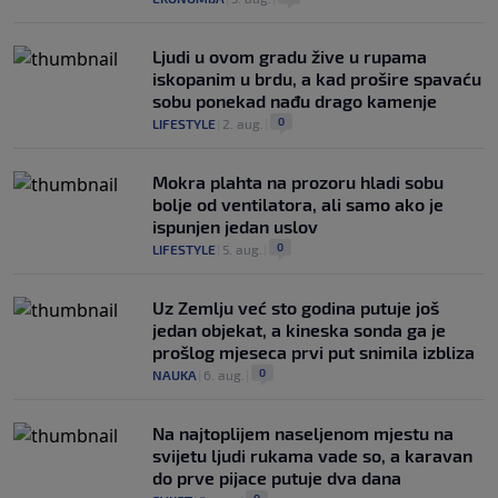
Ljudi u ovom gradu žive u rupama
iskopanim u brdu, a kad prošire spavaću
sobu ponekad nađu drago kamenje
0
LIFESTYLE
|
2. aug.
|
Mokra plahta na prozoru hladi sobu
bolje od ventilatora, ali samo ako je
ispunjen jedan uslov
0
LIFESTYLE
|
5. aug.
|
Uz Zemlju već sto godina putuje još
jedan objekat, a kineska sonda ga je
prošlog mjeseca prvi put snimila izbliza
0
NAUKA
|
6. aug.
|
Na najtoplijem naseljenom mjestu na
svijetu ljudi rukama vade so, a karavan
do prve pijace putuje dva dana