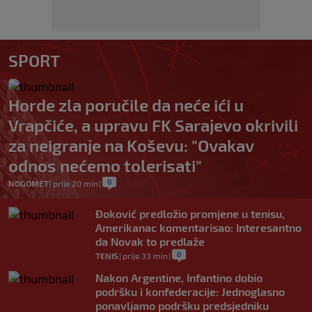
SPORT
Horde zla poručile da neće ići u
Vrapčiće, a upravu FK Sarajevo okrivili
za neigranje na Koševu: "Ovakav
odnos nećemo tolerisati"
0
NOGOMET
|
prije 20 min
|
Đoković predložio promjene u tenisu,
Amerikanac komentarisao: Interesantno
da Novak to predlaže
0
TENIS
|
prije 33 min
|
Nakon Argentine, Infantino dobio
podršku i konfederacije: Jednoglasno
ponavljamo podršku predsjedniku