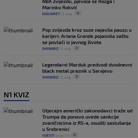
NBA zvijezdu, pjevala se Rozga i
Marinko Rokvić
0
NOGOMET
|
5. aug.
|
Pop zvijezda kroz suze najavila pauzu u
karijeri: Ariana Grande pojasnila zašto
se povlači iz javnog života
0
SHOWBIZ
|
4. aug.
|
Legendarni Marduk predvodi dvodnevni
black metal praznik u Sarajevu
0
SHOWBIZ
|
3. aug.
|
N1 KVIZ
Utjecajni američki zakonodavci traže od
Trumpa da ponovo uvede sankcije
zvaničnicima iz RS-a, osudili saslušanja
u Srebrenici
0
VIJESTI
|
prije 3 h
|