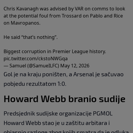
Chris Kavanagh was advised by VAR on comms to look
at the potential foul from Trossard on Pablo and Rice
on Mavropanos.
He said “that’s nothing”.
Biggest corruption in Premier League history.
pic.twitter.com/ckstoNWGqa
— Samuel (@SamueILFC)
May 12, 2026
Gol je na kraju poništen, a Arsenal je sačuvao
pobjedu rezultatom 1:0.
Howard Webb branio sudije
Predsjednik sudijske organizacije PGMOL
Howard Webb stao je u zaštitu arbitara i
objasnio razloge zbog kojih smatra da je odluka