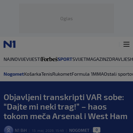
Oglas
NAJNOVIJE
VIJESTI
SPORT
SVIJET
MAGAZIN
ZDRAVLJE
S
Nogomet
Košarka
Tenis
Rukomet
Formula 1
MMA
Ostali sporto
Objavljeni transkripti VAR sobe:
“Dajte mi neki trag!” – haos
tokom meča Arsenal i West Ham
0
N1 BiH
NOGOMET
|
13. maj. 2026. 15:49
|
|