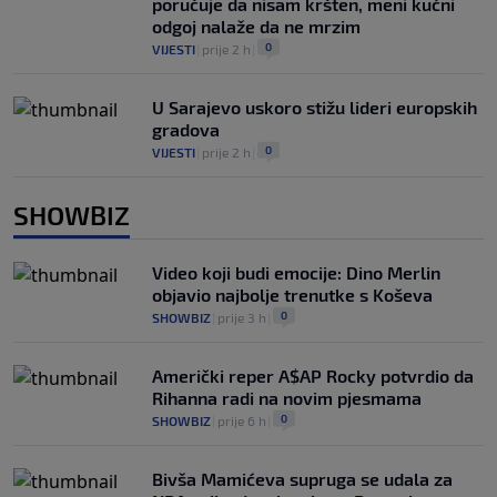
poručuje da nisam kršten, meni kućni
odgoj nalaže da ne mrzim
0
VIJESTI
|
prije 2 h
|
U Sarajevo uskoro stižu lideri europskih
gradova
0
VIJESTI
|
prije 2 h
|
SHOWBIZ
Video koji budi emocije: Dino Merlin
objavio najbolje trenutke s Koševa
0
SHOWBIZ
|
prije 3 h
|
Američki reper A$AP Rocky potvrdio da
Rihanna radi na novim pjesmama
0
SHOWBIZ
|
prije 6 h
|
Bivša Mamićeva supruga se udala za