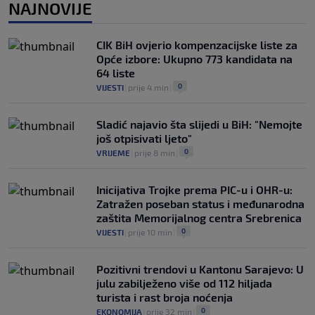
NAJNOVIJE
Dan pobjede nad Englezima – nacionalni
dan fudbala u Argentini
0
NOGOMET
|
prije 4 h
|
CIK BiH ovjerio kompenzacijske liste za
Opće izbore: Ukupno 773 kandidata na
64 liste
0
VIJESTI
|
prije 4 min
|
Sladić najavio šta slijedi u BiH: "Nemojte
još otpisivati ljeto"
0
VRIJEME
|
prije 8 min
|
Inicijativa Trojke prema PIC-u i OHR-u:
Zatražen poseban status i međunarodna
zaštita Memorijalnog centra Srebrenica
0
VIJESTI
|
prije 10 min
|
Pozitivni trendovi u Kantonu Sarajevo: U
julu zabilježeno više od 112 hiljada
turista i rast broja noćenja
0
EKONOMIJA
|
prije 32 min
|