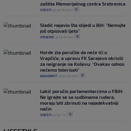
zaštita Memorijalnog centra Srebrenica
0
VIJESTI
|
prije 10 min
|
Sladić najavio šta slijedi u BiH: "Nemojte
još otpisivati ljeto"
0
VRIJEME
|
prije 8 min
|
Horde zla poručile da neće ići u
Vrapčiće, a upravu FK Sarajevo okrivili
za neigranje na Koševu: "Ovakav odnos
nećemo tolerisati"
0
NOGOMET
|
prije 20 min
|
Lakić poručio parlamentarcima u FBiH:
Ne igrajte se sa sudbinama rudara,
moraju biti zbrinuti na najadekvatniji
način
0
VIJESTI
|
prije 1 h
|