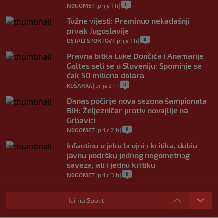
0
NOGOMET
|
prije 1 h
|
Tužne vijesti: Preminuo nekadašnji
prvak Jugoslavije
0
OSTALI SPORTOVI
|
prije 1 h
|
Pravna bitka Luke Dončića i Anamarije
Goltes seli se u Sloveniju: Spominje se
čak 50 miliona dolara
0
KOŠARKA
|
prije 2 h
|
Danas počinje nova sezona šampionata
BiH: Željezničar protiv novajlije na
Grbavici
0
NOGOMET
|
prije 2 h
|
Infantino u jeku brojnih kritika, dobio
javnu podršku jednog nogometnog
saveza, ali i jednu kritiku
0
NOGOMET
|
prije 3 h
|
Trafford postao treći najskuplji golman u
historiji fudbala
Idi na Sport
0
NOGOMET
|
prije 3 h
|