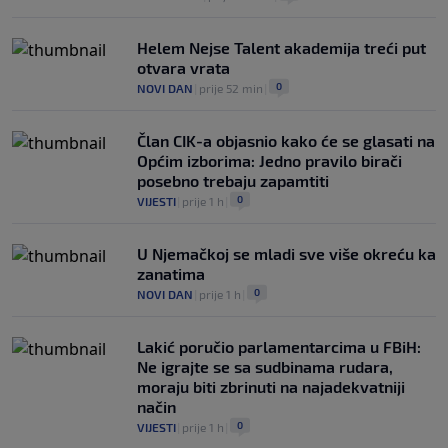
Helem Nejse Talent akademija treći put
otvara vrata
0
NOVI DAN
|
prije 52 min
|
Član CIK-a objasnio kako će se glasati na
Općim izborima: Jedno pravilo birači
posebno trebaju zapamtiti
0
VIJESTI
|
prije 1 h
|
U Njemačkoj se mladi sve više okreću ka
zanatima
0
NOVI DAN
|
prije 1 h
|
Lakić poručio parlamentarcima u FBiH:
Ne igrajte se sa sudbinama rudara,
moraju biti zbrinuti na najadekvatniji
način
0
VIJESTI
|
prije 1 h
|