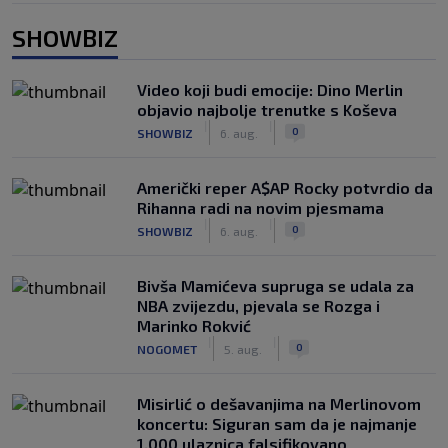
SHOWBIZ
Video koji budi emocije: Dino Merlin
objavio najbolje trenutke s Koševa
|
|
0
SHOWBIZ
6. aug.
Američki reper A$AP Rocky potvrdio da
Rihanna radi na novim pjesmama
|
|
0
SHOWBIZ
6. aug.
Bivša Mamićeva supruga se udala za
NBA zvijezdu, pjevala se Rozga i
Marinko Rokvić
|
|
0
NOGOMET
5. aug.
Misirlić o dešavanjima na Merlinovom
koncertu: Siguran sam da je najmanje
1.000 ulaznica falsifikovano