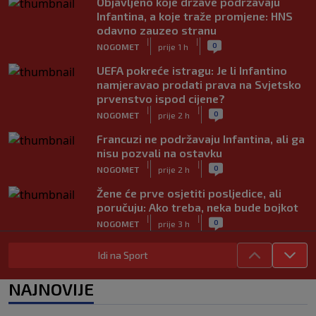
Objavljeno koje države podržavaju
Infantina, a koje traže promjene: HNS
odavno zauzeo stranu
|
|
0
NOGOMET
prije 1 h
UEFA pokreće istragu: Je li Infantino
namjeravao prodati prava na Svjetsko
prvenstvo ispod cijene?
|
|
0
NOGOMET
prije 2 h
Francuzi ne podržavaju Infantina, ali ga
nisu pozvali na ostavku
|
|
0
NOGOMET
prije 2 h
Žene će prve osjetiti posljedice, ali
poručuju: Ako treba, neka bude bojkot
|
|
0
NOGOMET
prije 3 h
Zvanično: Samed Baždar ima novi klub,
Idi na Sport
zadužio broj sa velikom "težinom"
|
|
0
NOGOMET
prije 5 h
NAJNOVIJE
Prije nekoliko godina zaludjela je
internet, a onda nestala iz javnosti: Svi