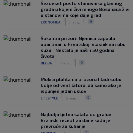
Šezdeset posto stanovnika glavnog
grada u kojem živi mnogo Bosanaca živi
u stanovima koje daje grad
|
|
0
EKONOMIJA
5. aug.
Šokantni prizori: Njemica zapalila
apartman u Hrvatskoj, vlasnik na rubu
suza; "Nestalo je naših 50 godina
života"
|
|
0
REGIJA
7. aug.
Mokra plahta na prozoru hladi sobu
bolje od ventilatora, ali samo ako je
ispunjen jedan uslov
|
|
0
LIFESTYLE
5. aug.
Najbolja ljetna salata od graha:
Brzinski recept za dane kada je
prevruće za kuhanje
|
|
0
COOKING
6. aug.