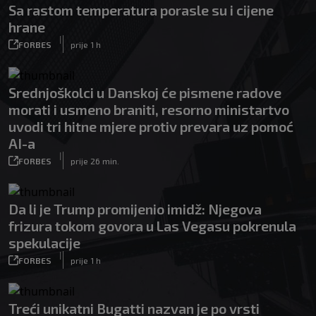
Sa rastom temperatura porasle su i cijene
hrane
|
FORBES
prije 1 h
Srednjoškolci u Danskoj će pismene radove
morati i usmeno braniti, resorno ministartvo
uvodi tri hitne mjere protiv prevara uz pomoć
AI-a
|
FORBES
prije 26 min.
Da li je Trump promijenio imidž: Njegova
frizura tokom govora u Las Vegasu pokrenula
spekulacije
|
FORBES
prije 1 h
Treći unikatni Bugatti nazvan je po vrsti