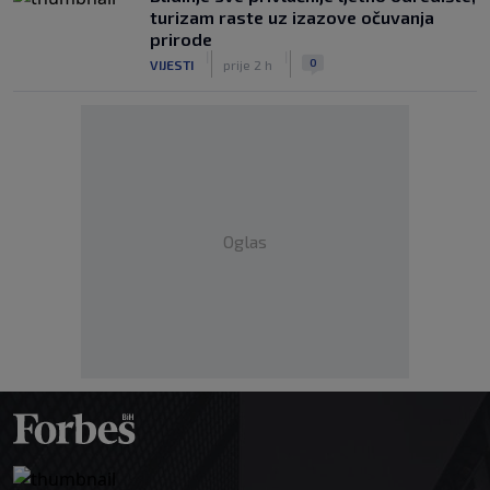
turizam raste uz izazove očuvanja
prirode
|
|
0
VIJESTI
prije 2 h
Oglas