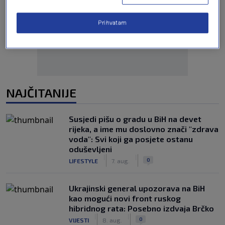
Oglas
Prihvatam
NAJČITANIJE
Susjedi pišu o gradu u BiH na devet
rijeka, a ime mu doslovno znači "zdrava
voda": Svi koji ga posjete ostanu
oduševljeni
|
|
0
LIFESTYLE
7. aug.
Ukrajinski general upozorava na BiH
kao mogući novi front ruskog
hibridnog rata: Posebno izdvaja Brčko
|
|
0
VIJESTI
8. aug.