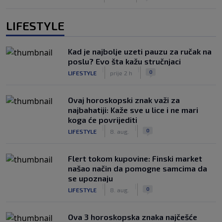
LIFESTYLE
Kad je najbolje uzeti pauzu za ručak na
poslu? Evo šta kažu stručnjaci
|
|
0
LIFESTYLE
prije 2 h
Ovaj horoskopski znak važi za
najbahatiji: Kaže sve u lice i ne mari
koga će povrijediti
|
|
0
LIFESTYLE
8. aug.
Flert tokom kupovine: Finski market
našao način da pomogne samcima da
se upoznaju
|
|
0
LIFESTYLE
8. aug.
Ova 3 horoskopska znaka najčešće