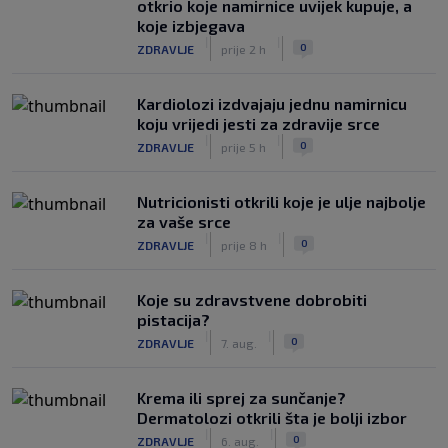
otkrio koje namirnice uvijek kupuje, a
koje izbjegava
|
|
0
ZDRAVLJE
prije 2 h
Kardiolozi izdvajaju jednu namirnicu
koju vrijedi jesti za zdravije srce
|
|
0
ZDRAVLJE
prije 5 h
Nutricionisti otkrili koje je ulje najbolje
za vaše srce
|
|
0
ZDRAVLJE
prije 8 h
Koje su zdravstvene dobrobiti
pistacija?
|
|
0
ZDRAVLJE
7. aug.
Krema ili sprej za sunčanje?
Dermatolozi otkrili šta je bolji izbor
|
|
0
ZDRAVLJE
6. aug.