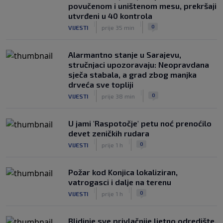
povučenom i uništenom mesu, prekršaji
utvrđeni u 40 kontrola
|
|
0
VIJESTI
prije 35 min
Alarmantno stanje u Sarajevu,
stručnjaci upozoravaju: Neopravdana
sječa stabala, a grad zbog manjka
drveća sve topliji
|
|
0
VIJESTI
prije 38 min
U jami 'Raspotočje' petu noć prenoćilo
devet zeničkih rudara
|
|
0
VIJESTI
prije 1 h
Požar kod Konjica lokaliziran,
vatrogasci i dalje na terenu
|
|
0
VIJESTI
prije 1 h
Blidinje sve privlačnije ljetno odredište,