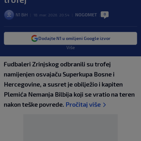
0
N1 BiH
NOGOMET
|
18. mar. 2026. 20:54
|
|
Dodajte N1 u omiljeni Google izvor
Više
Fudbaleri Zrinjskog odbranili su trofej
namijenjen osvajaču Superkupa Bosne i
Hercegovine, a susret je obilježio i kapiten
Plemića Nemanja Bilbija koji se vratio na teren
nakon teške povrede.
Pročitaj više