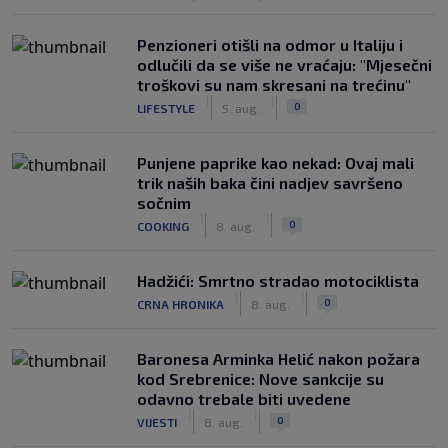
Penzioneri otišli na odmor u Italiju i
odlučili da se više ne vraćaju: "Mjesečni
troškovi su nam skresani na trećinu"
|
|
0
LIFESTYLE
5. aug.
Punjene paprike kao nekad: Ovaj mali
trik naših baka čini nadjev savršeno
sočnim
|
|
0
COOKING
8. aug.
Hadžići: Smrtno stradao motociklista
|
|
0
CRNA HRONIKA
8. aug.
Baronesa Arminka Helić nakon požara
kod Srebrenice: Nove sankcije su
odavno trebale biti uvedene
|
|
0
VIJESTI
8. aug.