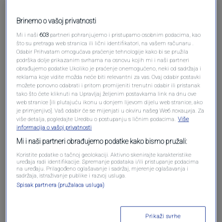
Pošalji komentar
Brinemo o vašoj privatnosti
Mi i naši
603
partneri pohranjujemo i pristupamo osobnim podacima, kao
što su pretraga web stranica ili lični identifikatori, na vašem računaru .
Odabir Prihvatam omogućava praćenje tehnologije kako bi se pružila
podrška dolje prikazanim svrhama na osnovu kojih mi i naši partneri
obrađujemo podatke Ukoliko je praćenje onemogućeno, neki od sadržaja i
reklama koje vidite možda neće biti relevantni za vas. Ovaj odabir postavki
možete ponovno odabrati i pritom promijeniti trenutni odabir ili pristanak
tako što ćete kliknuti na Upravljaj željenim postavkama link na dnu ove
web stranice [ili plutajuću ikonu u donjem lijevom dijelu web stranice, ako
Oglas
je primjenjivo]. Vaš odabir će se mijenjati u okviru našeg Wеб локација. Za
više detalja, pogledajte Uredbu o postupanju s ličnim podacima.
Više
informacija o vašoj privatnosti
Mi i naši partneri obrađujemo podatke kako bismo pružali:
Koristite podatke o tačnoj geolokaciji. Aktivno skenirajte karakteristike
uređaja radi identifikacije. Spremanje podataka i/ili pristupanje podacima
na uređaju. Prilagođeno oglašavanje i sadržaj, mjerenje oglašavanja i
sadržaja, istraživanje publike i razvoj usluga.
Spisak partnera (pružalaca usluga)
Prikaži svrhe