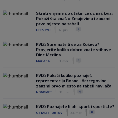
Skrati vrijeme do utakmice uz naš kviz:
Pokaži šta znaš o Zmajevima i zauzmi
prvo mjesto na tabeli
|
|
1
LIFESTYLE
12. jun.
KVIZ: Spremate li se za Koševo?
Provjerite koliko dobro znate stihove
Dine Merlina
|
|
1
MAGAZIN
31. mar.
KVIZ: Pokaži koliko poznaješ
reprezentaciju Bosne i Hercegovine i
zauzmi prvo mjesto na tabeli navijača
|
|
0
NOGOMET
31. mar.
KVIZ: Poznajete li bh. sport i sportiste?
|
|
0
OSTALI SPORTOVI
23. mar.