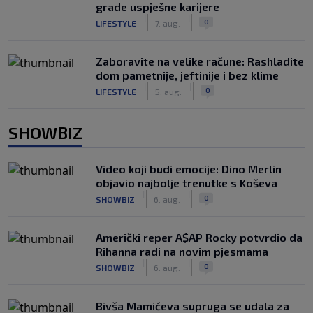
grade uspješne karijere
|
|
0
LIFESTYLE
7. aug.
Zaboravite na velike račune: Rashladite
dom pametnije, jeftinije i bez klime
|
|
0
LIFESTYLE
5. aug.
SHOWBIZ
Video koji budi emocije: Dino Merlin
objavio najbolje trenutke s Koševa
|
|
0
SHOWBIZ
6. aug.
Američki reper A$AP Rocky potvrdio da
Rihanna radi na novim pjesmama
|
|
0
SHOWBIZ
6. aug.
Bivša Mamićeva supruga se udala za