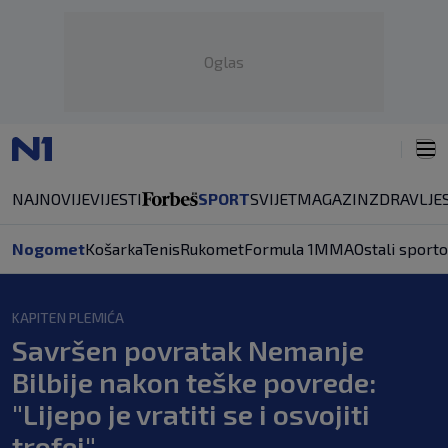
Oglas
NAJNOVIJE
VIJESTI
SPORT
SVIJET
MAGAZIN
ZDRAVLJE
Nogomet
Košarka
Tenis
Rukomet
Formula 1
MMA
Ostali sporto
KAPITEN PLEMIĆA
Savršen povratak Nemanje
Bilbije nakon teške povrede:
"Lijepo je vratiti se i osvojiti
trofej"