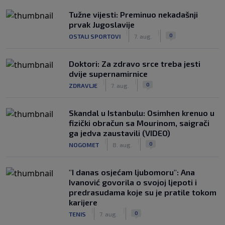
Tužne vijesti: Preminuo nekadašnji
prvak Jugoslavije
|
|
0
OSTALI SPORTOVI
7. aug.
Doktori: Za zdravo srce treba jesti
dvije supernamirnice
|
|
0
ZDRAVLJE
7. aug.
Skandal u Istanbulu: Osimhen krenuo u
fizički obračun sa Mourinom, saigrači
ga jedva zaustavili (VIDEO)
|
|
0
NOGOMET
8. aug.
"I danas osjećam ljubomoru": Ana
Ivanović govorila o svojoj ljepoti i
predrasudama koje su je pratile tokom
karijere
|
|
0
TENIS
7. aug.