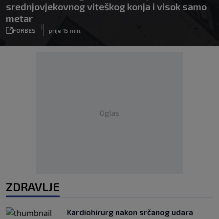
srednjovjekovnog viteškog konja i visok samo
metar
|
FORBES
prije 15 min.
Oglas
ZDRAVLJE
Kardiohirurg nakon srčanog udara