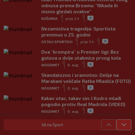
odnosa prema Brownu: "Nikada ih
nismo gledali ovakve"
|
|
0
KOŠARKA
prije 2 h
Nezamisliva tragedija: Sportista
preminuo u 25. godini
|
|
0
OSTALI SPORTOVI
prije 3 h
Dva "krompira" u Premijer ligi: Bez
golova u dvije utakmice prvog kola
|
|
0
NOGOMET
8. aug.
Skandalozno i sramotno: Delije na
Marakani veličale Ratka Mladića (FOTO)
|
|
0
NOGOMET
8. aug.
Kakav otac, takav sin: I Kodro mlađi
pogodio protiv Real Madrida (VIDEO)
|
|
0
NOGOMET
8. aug.
Sudija dosjetljivim komentarom
Idi na Sport
nasmijao publiku nakon žalbe tenisera
(VIDEO)