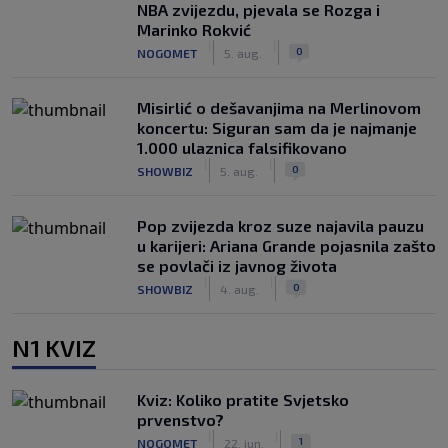
NBA zvijezdu, pjevala se Rozga i
Marinko Rokvić
|
|
0
NOGOMET
5. aug.
Misirlić o dešavanjima na Merlinovom
koncertu: Siguran sam da je najmanje
1.000 ulaznica falsifikovano
|
|
0
SHOWBIZ
5. aug.
Pop zvijezda kroz suze najavila pauzu
u karijeri: Ariana Grande pojasnila zašto
se povlači iz javnog života
|
|
0
SHOWBIZ
4. aug.
N1 KVIZ
Kviz: Koliko pratite Svjetsko
prvenstvo?
|
|
1
NOGOMET
22. jun.