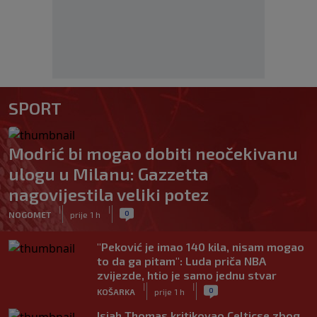
SPORT
Modrić bi mogao dobiti neočekivanu
ulogu u Milanu: Gazzetta
nagovijestila veliki potez
|
|
0
NOGOMET
prije 1 h
"Peković je imao 140 kila, nisam mogao
to da ga pitam": Luda priča NBA
zvijezde, htio je samo jednu stvar
|
|
0
KOŠARKA
prije 1 h
Isiah Thomas kritikovao Celticse zbog