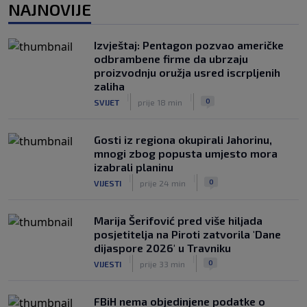
NAJNOVIJE
|
|
0
TENIS
8. aug.
Haos u Irskoj: Navijač utrčao na teren i
Izvještaj: Pentagon pozvao američke
nasrnuo na gostujuće fudbalere
odbrambene firme da ubrzaju
(VIDEO)
proizvodnju oružja usred iscrpljenih
|
|
0
NOGOMET
8. aug.
zaliha
|
|
0
SVIJET
prije 18 min
Gosti iz regiona okupirali Jahorinu,
mnogi zbog popusta umjesto mora
izabrali planinu
|
|
0
VIJESTI
prije 24 min
Marija Šerifović pred više hiljada
posjetitelja na Piroti zatvorila 'Dane
dijaspore 2026' u Travniku
|
|
0
VIJESTI
prije 33 min
FBiH nema objedinjene podatke o