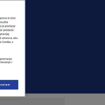
ica ili lični
pružila
 je praćenje
ir postavki
pravljaj
b stranice, ako
te Uredbu o
 Spremanje
ašavanja i
hvatam