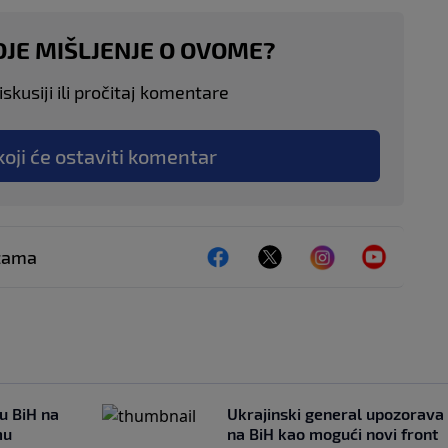
OJE MIŠLJENJE O OVOME?
skusiji ili pročitaj komentare
koji će ostaviti komentar
ežama
 u BiH na
Ukrajinski general upozorava
mu
na BiH kao mogući novi front