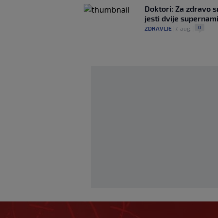
Doktori: Za zdravo s
jesti dvije supernam
0
ZDRAVLJE
|
7. aug.
|
Modrić bi mogao d
ulogu u Milanu: Ga