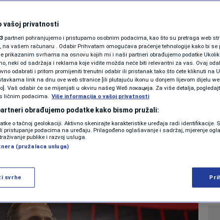
SHOWBIZ
enu: Kane konačno
KOLUMNE
 vašoj privatnosti
3
partneri pohranjujemo i pristupamo osobnim podacima, kao što su pretraga web stran
fej u karijeri!
ori, na vašem računaru . Odabir Prihvatam omogućava praćenje tehnologije kako bi se 
je prikazanim svrhama na osnovu kojih mi i naši partneri obrađujemo podatke Ukoliko
 neki od sadržaja i reklama koje vidite možda neće biti relevantni za vas. Ovaj odab
PODCAST
no odabrati i pritom promijeniti trenutni odabir ili pristanak tako što ćete kliknuti na U
tavkama link na dnu ove web stranice [ili plutajuću ikonu u donjem lijevom dijelu we
N1 SPECIJAL
vo]. Vaš odabir će se mijenjati u okviru našeg Wеб локација. Za više detalja, pogledaj
s ličnim podacima.
Više informacija o vašoj privatnosti
0
5. 21:50
NOGOMET
komentara
|
|
FENOMENI
 partneri obrađujemo podatke kako bismo pružali:
datke o tačnoj geolokaciji. Aktivno skenirajte karakteristike uređaja radi identifikacije.
NEISTRAŽENO
ili pristupanje podacima na uređaju. Prilagođeno oglašavanje i sadržaj, mjerenje ogl
Više
traživanje publike i razvoj usluga.
tnera (pružalaca usluga)
VIRALNO
FOTO
ži svrhe
Pri
PROMO
VIDEO