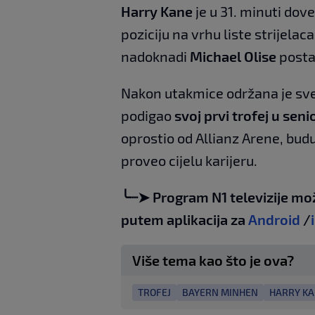
Harry Kane
je u 31. minuti dov
poziciju na vrhu liste strijela
nadoknadi
Michael Olise
postav
Nakon utakmice održana je sve
podigao
svoj prvi trofej u seni
oprostio od Allianz Arene, bud
proveo cijelu karijeru.
╰┈➤ Program N1 televizije mo
putem aplikacija za
Android
/
Više tema kao što je ova?
TROFEJ
BAYERN MINHEN
HARRY K