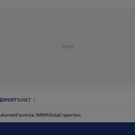
Oglas
SPORT
SVIJET
MAGAZIN
ukomet
Formula 1
MMA
Ostali sportovi
ZDRAVLJE