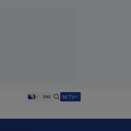
N1 TV
ENG