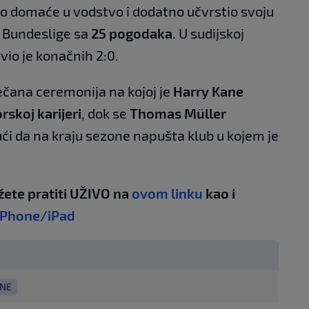
eo domaće u vodstvo i dodatno učvrstio svoju
ca Bundeslige sa
25 pogodaka
. U sudijskoj
io je konačnih 2:0.
čana ceremonija na kojoj je
Harry Kane
orskoj karijeri
, dok se
Thomas Müller
ući da na kraju sezone napušta klub u kojem je
žete pratiti UŽIVO na
ovom linku
kao i
iPhone/iPad
ANE