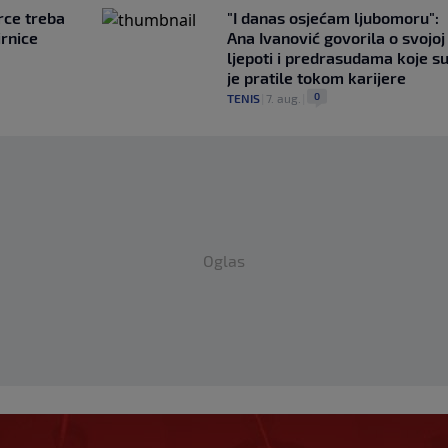
rce treba
"I danas osjećam ljubomoru":
irnice
Ana Ivanović govorila o svojoj
ljepoti i predrasudama koje s
je pratile tokom karijere
0
TENIS
|
7. aug.
|
Oglas
obiti neočekivanu
zzetta nagovijestila