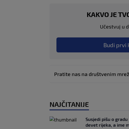
KAKVO JE TV
Učestvuj u di
Budi prvi 
Pratite nas na društvenim mr
NAJČITANIJE
Susjedi pišu o gradu
devet rijeka, a ime 