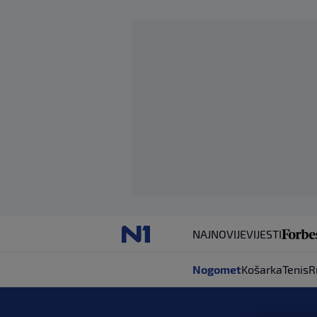
NAJNOVIJE
VIJESTI
Nogomet
Košarka
Tenis
R