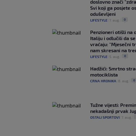
doslovno znači "zdr
Svi koji ga posjete o
oduševljeni
0
LIFESTYLE
|
7. aug.
|
Penzioneri otišli na
Italiju i odlučili da s
vraćaju: "Mjesečni t
nam skresani na tre
0
LIFESTYLE
|
5. aug.
|
Hadžići: Smrtno str
motociklista
0
CRNA HRONIKA
|
8. aug.
|
Tužne vijesti: Premi
nekadašnji prvak Jug
OSTALI SPORTOVI
|
7. aug.
|