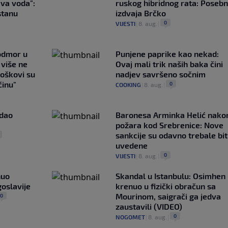
ava voda":
ruskog hibridnog rata: Poseb
stanu
izdvaja Brčko
0
VIJESTI
|
8. aug.
|
 odmor u
Punjene paprike kao nekad:
e više ne
Ovaj mali trik naših baka čini
roškovi su
nadjev savršeno sočnim
ćinu"
0
COOKING
|
8. aug.
|
adao
Baronesa Arminka Helić nako
požara kod Srebrenice: Nove
sankcije su odavno trebale bit
uvedene
0
VIJESTI
|
8. aug.
|
nuo
Skandal u Istanbulu: Osimhen
oslavije
krenuo u fizički obračun sa
Mourinom, saigrači ga jedva
0
zaustavili (VIDEO)
0
NOGOMET
|
8. aug.
|