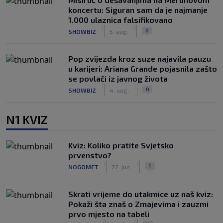
koncertu: Siguran sam da je najmanje
1.000 ulaznica falsifikovano
|
|
0
SHOWBIZ
5. aug.
Pop zvijezda kroz suze najavila pauzu
u karijeri: Ariana Grande pojasnila zašto
se povlači iz javnog života
|
|
0
SHOWBIZ
4. aug.
N1 KVIZ
Kviz: Koliko pratite Svjetsko
prvenstvo?
|
|
1
NOGOMET
22. jun.
Skrati vrijeme do utakmice uz naš kviz:
Pokaži šta znaš o Zmajevima i zauzmi
prvo mjesto na tabeli
|
|