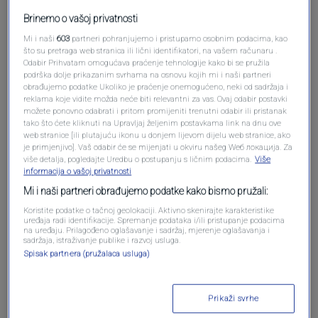
Brinemo o vašoj privatnosti
Mi i naši
603
partneri pohranjujemo i pristupamo osobnim podacima, kao
što su pretraga web stranica ili lični identifikatori, na vašem računaru .
Odabir Prihvatam omogućava praćenje tehnologije kako bi se pružila
Oglas
podrška dolje prikazanim svrhama na osnovu kojih mi i naši partneri
obrađujemo podatke Ukoliko je praćenje onemogućeno, neki od sadržaja i
reklama koje vidite možda neće biti relevantni za vas. Ovaj odabir postavki
možete ponovno odabrati i pritom promijeniti trenutni odabir ili pristanak
tako što ćete kliknuti na Upravljaj željenim postavkama link na dnu ove
web stranice [ili plutajuću ikonu u donjem lijevom dijelu web stranice, ako
je primjenjivo]. Vaš odabir će se mijenjati u okviru našeg Wеб локација. Za
više detalja, pogledajte Uredbu o postupanju s ličnim podacima.
Više
informacija o vašoj privatnosti
Mi i naši partneri obrađujemo podatke kako bismo pružali:
Koristite podatke o tačnoj geolokaciji. Aktivno skenirajte karakteristike
uređaja radi identifikacije. Spremanje podataka i/ili pristupanje podacima
na uređaju. Prilagođeno oglašavanje i sadržaj, mjerenje oglašavanja i
sadržaja, istraživanje publike i razvoj usluga.
Oglas
Spisak partnera (pružalaca usluga)
Prikaži svrhe