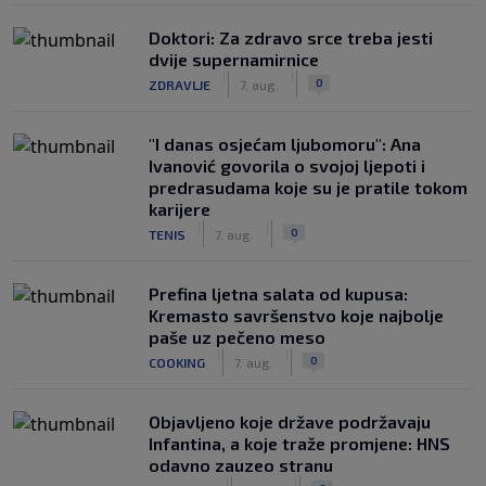
Doktori: Za zdravo srce treba jesti
dvije supernamirnice
|
|
0
ZDRAVLJE
7. aug.
"I danas osjećam ljubomoru": Ana
Ivanović govorila o svojoj ljepoti i
predrasudama koje su je pratile tokom
karijere
|
|
0
TENIS
7. aug.
Prefina ljetna salata od kupusa:
Kremasto savršenstvo koje najbolje
paše uz pečeno meso
|
|
0
COOKING
7. aug.
Objavljeno koje države podržavaju
Infantina, a koje traže promjene: HNS
odavno zauzeo stranu
|
|