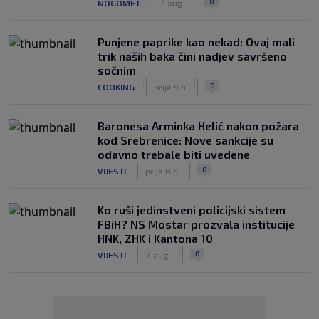
0
NOGOMET
7. aug.
Punjene paprike kao nekad: Ovaj mali
trik naših baka čini nadjev savršeno
sočnim
|
|
0
COOKING
prije 9 h
Baronesa Arminka Helić nakon požara
kod Srebrenice: Nove sankcije su
odavno trebale biti uvedene
|
|
0
VIJESTI
prije 8 h
Ko ruši jedinstveni policijski sistem
FBiH? NS Mostar prozvala institucije
HNK, ZHK i Kantona 10
|
|
0
VIJESTI
7. aug.