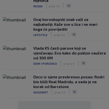
mjeseca
|
|
0
REGIJA
prije 1 h
Ovaj horoskopski znak važi za
najbahatiji: Kaže sve u lice i ne mari
koga će povrijediti
|
|
0
LIFESTYLE
prije 2 h
Vlada KS časti parove koji se
vjenčavaju: Evo kako do poklon vaučera
od 300 KM
|
|
0
DOM I PORODICA
prije 2 h
Deco iz sjene preokrenuo posao: Rodri
bio bliži Real Madridu, a sada je na
korak od Barcelone
|
|
0
NOGOMET
prije 3 h