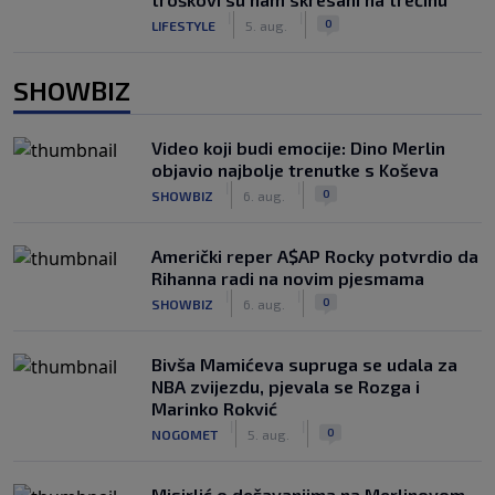
|
|
0
LIFESTYLE
5. aug.
SHOWBIZ
Video koji budi emocije: Dino Merlin
objavio najbolje trenutke s Koševa
|
|
0
SHOWBIZ
6. aug.
Američki reper A$AP Rocky potvrdio da
Rihanna radi na novim pjesmama
|
|
0
SHOWBIZ
6. aug.
Bivša Mamićeva supruga se udala za
NBA zvijezdu, pjevala se Rozga i
Marinko Rokvić
|
|
0
NOGOMET
5. aug.
Misirlić o dešavanjima na Merlinovom