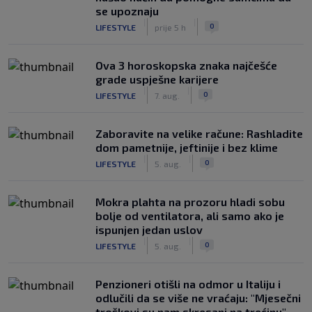
se upoznaju
|
|
0
LIFESTYLE
prije 5 h
Ova 3 horoskopska znaka najčešće
grade uspješne karijere
|
|
0
LIFESTYLE
7. aug.
Zaboravite na velike račune: Rashladite
dom pametnije, jeftinije i bez klime
|
|
0
LIFESTYLE
5. aug.
Mokra plahta na prozoru hladi sobu
bolje od ventilatora, ali samo ako je
ispunjen jedan uslov
|
|
0
LIFESTYLE
5. aug.
Penzioneri otišli na odmor u Italiju i
odlučili da se više ne vraćaju: "Mjesečni
troškovi su nam skresani na trećinu"