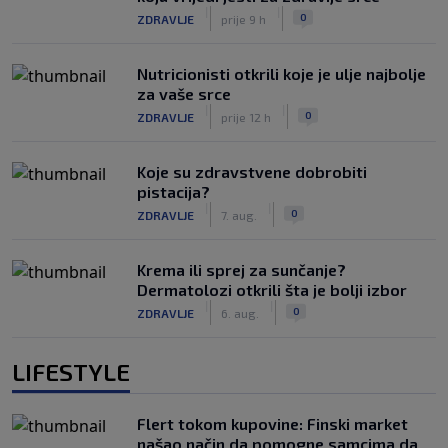
|
|
0
ZDRAVLJE
prije 9 h
Nutricionisti otkrili koje je ulje najbolje
za vaše srce
|
|
0
ZDRAVLJE
prije 12 h
Koje su zdravstvene dobrobiti
pistacija?
|
|
0
ZDRAVLJE
7. aug.
Krema ili sprej za sunčanje?
Dermatolozi otkrili šta je bolji izbor
|
|
0
ZDRAVLJE
6. aug.
LIFESTYLE
Flert tokom kupovine: Finski market
našao način da pomogne samcima da