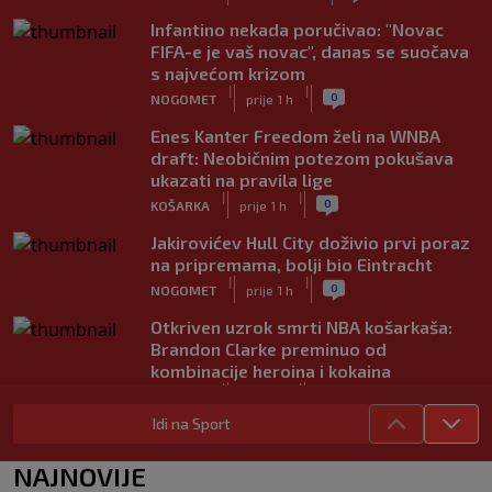
Infantino nekada poručivao: "Novac
FIFA-e je vaš novac", danas se suočava
s najvećom krizom
|
|
0
NOGOMET
prije 1 h
Enes Kanter Freedom želi na WNBA
draft: Neobičnim potezom pokušava
ukazati na pravila lige
|
|
0
KOŠARKA
prije 1 h
Jakirovićev Hull City doživio prvi poraz
na pripremama, bolji bio Eintracht
|
|
0
NOGOMET
prije 1 h
Otkriven uzrok smrti NBA košarkaša:
Brandon Clarke preminuo od
kombinacije heroina i kokaina
|
|
0
KOŠARKA
prije 1 h
Idi na Sport
Nekada je vladao svjetskim tenisom,
danas ga mnogi jedva prepoznaju:
NAJNOVIJE
Ovako izgleda Pete Sampras