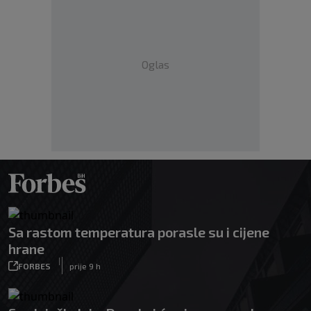
Oglas
Sa rastom temperatura porasle su i cijene
hrane
|
FORBES
prije 9 h