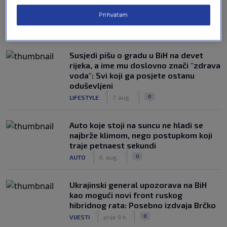
Prihvatam
NAJČITANIJE
Susjedi pišu o gradu u BiH na devet
rijeka, a ime mu doslovno znači "zdrava
voda": Svi koji ga posjete ostanu
oduševljeni
|
|
0
LIFESTYLE
7. aug.
Auto koje stoji na suncu ne hladi se
najbrže klimom, nego postupkom koji
traje petnaest sekundi
|
|
0
AUTO
6. aug.
Ukrajinski general upozorava na BiH
kao mogući novi front ruskog
hibridnog rata: Posebno izdvaja Brčko
|
|
0
VIJESTI
prije 9 h