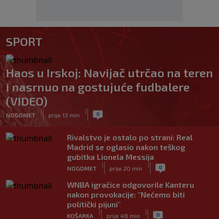
SPORT
Haos u Irskoj: Navijač utrčao na teren
i nasrnuo na gostujuće fudbalere
(VIDEO)
|
|
0
NOGOMET
prije 13 min
Rivalstvo je ostalo po strani: Real
Madrid se oglasio nakon teškog
gubitka Lionela Messija
|
|
0
NOGOMET
prije 20 min
WNBA igračice odgovorile Kanteru
nakon provokacije: "Nećemo biti
politički pijuni"
|
|
0
KOŠARKA
prije 48 min