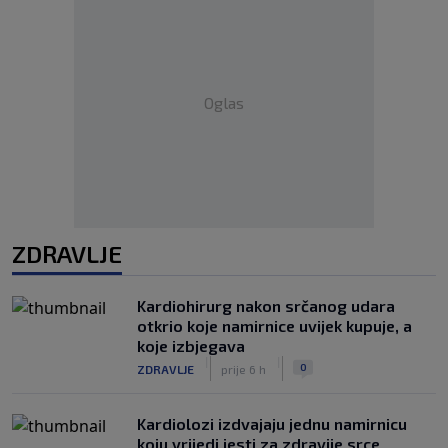
Oglas
ZDRAVLJE
Kardiohirurg nakon srčanog udara
otkrio koje namirnice uvijek kupuje, a
koje izbjegava
|
|
0
ZDRAVLJE
prije 6 h
Kardiolozi izdvajaju jednu namirnicu
koju vrijedi jesti za zdravije srce