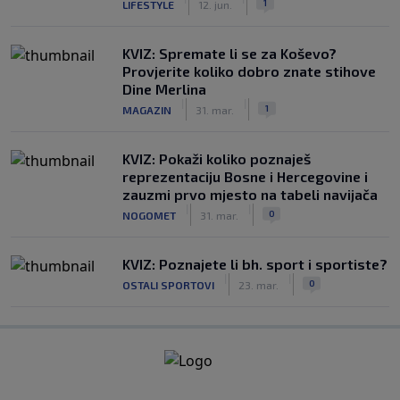
1
LIFESTYLE
12. jun.
KVIZ: Spremate li se za Koševo?
Provjerite koliko dobro znate stihove
Dine Merlina
|
|
1
MAGAZIN
31. mar.
KVIZ: Pokaži koliko poznaješ
reprezentaciju Bosne i Hercegovine i
zauzmi prvo mjesto na tabeli navijača
|
|
0
NOGOMET
31. mar.
KVIZ: Poznajete li bh. sport i sportiste?
|
|
0
OSTALI SPORTOVI
23. mar.