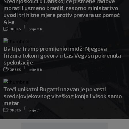
Srednjoškolci u Danskoj će pismene radove
morati i usmeno braniti, resorno ministartvo
uvodi tri hitne mjere protiv prevara uz pomoć
AI-a
|
FORBES
prije 8 h
Da li je Trump promijenio imidž: Njegova
frizura tokom govora u Las Vegasu pokrenula
spekulacije
|
FORBES
prije 8 h
Treći unikatni Bugatti nazvan je po vrsti
srednjovjekovnog viteškog konja i visok samo
metar
|
FORBES
prije 7 h