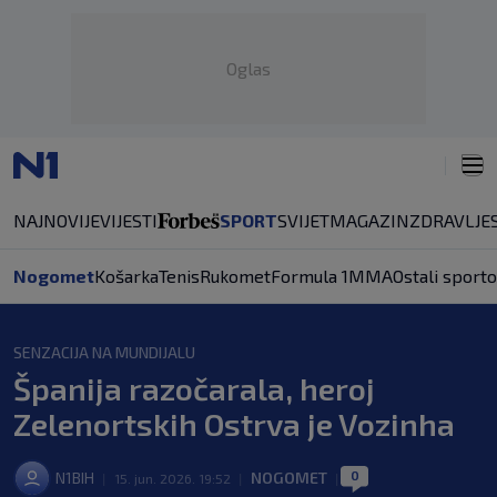
Oglas
NAJNOVIJE
VIJESTI
SPORT
SVIJET
MAGAZIN
ZDRAVLJE
Nogomet
Košarka
Tenis
Rukomet
Formula 1
MMA
Ostali sporto
SENZACIJA NA MUNDIJALU
Španija razočarala, heroj
Zelenortskih Ostrva je Vozinha
0
N1BIH
NOGOMET
|
15. jun. 2026. 19:52
|
|