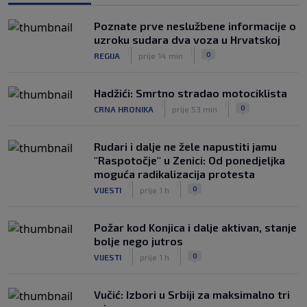
|
|
0
TENIS
prije 2 h
Poznate prve neslužbene informacije o
Od ilegalnog prelaska granice i rada na
uzroku sudara dva voza u Hrvatskoj
crno do reprezentacije: Nevjerovatna
|
|
0
REGIJA
prije 14 min
životna priča albanskog fudbalera
|
|
0
NOGOMET
prije 2 h
Hadžići: Smrtno stradao motociklista
|
|
0
CRNA HRONIKA
prije 53 min
Rudari i dalje ne žele napustiti jamu
"Raspotočje" u Zenici: Od ponedjeljka
moguća radikalizacija protesta
|
|
0
VIJESTI
prije 1 h
Požar kod Konjica i dalje aktivan, stanje
bolje nego jutros
|
|
0
VIJESTI
prije 1 h
Vučić: Izbori u Srbiji za maksimalno tri