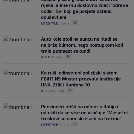
rijeka, a ime mu doslovno znači "zdrava
voda": Svi koji ga posjete ostanu
oduševljeni
0
LIFESTYLE
|
7. aug.
|
Auto koje stoji na suncu ne hladi se
najbrže klimom, nego postupkom koji
traje petnaest sekundi
0
AUTO
|
6. aug.
|
Ko ruši jedinstveni policijski sistem
FBiH? NS Mostar prozvala institucije
HNK, ZHK i Kantona 10
0
VIJESTI
|
7. aug.
|
Penzioneri otišli na odmor u Italiju i
odlučili da se više ne vraćaju: "Mjesečni
troškovi su nam skresani na trećinu"
0
LIFESTYLE
|
5. aug.
|