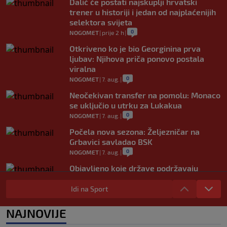
Dalić će postati najskuplji hrvatski
trener u historiji i jedan od najplaćenijih
selektora svijeta
0
NOGOMET
|
prije 2 h
|
Otkriveno ko je bio Georginina prva
ljubav: Njihova priča ponovo postala
viralna
0
NOGOMET
|
7. aug.
|
Neočekivan transfer na pomolu: Monaco
se uključio u utrku za Lukakua
0
NOGOMET
|
7. aug.
|
Počela nova sezona: Željezničar na
Grbavici savladao BSK
0
NOGOMET
|
7. aug.
|
Objavljeno koje države podržavaju
Infantina, a koje traže promjene: HNS
odavno zauzeo stranu
Idi na Sport
0
NOGOMET
|
7. aug.
|
NAJNOVIJE
UEFA pokreće istragu: Je li Infantino
namjeravao prodati prava na Svjetsko