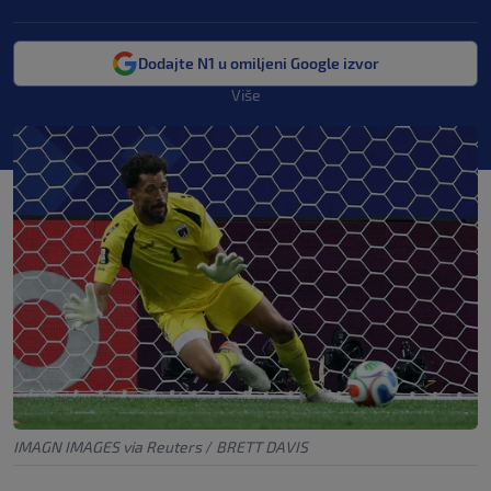
Dodajte N1 u omiljeni Google izvor
Više
IMAGN IMAGES via Reuters
/
BRETT DAVIS