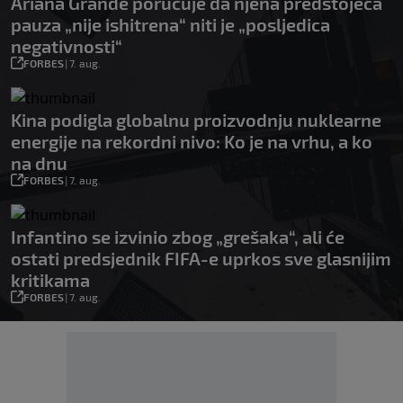
Ariana Grande poručuje da njena predstojeća
pauza „nije ishitrena“ niti je „posljedica
negativnosti“
FORBES
|
7. aug.
Kina podigla globalnu proizvodnju nuklearne
energije na rekordni nivo: Ko je na vrhu, a ko
na dnu
FORBES
|
7. aug.
Infantino se izvinio zbog „grešaka“, ali će
ostati predsjednik FIFA-e uprkos sve glasnijim
kritikama
FORBES
|
7. aug.