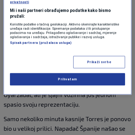
poluvremena Španija je imala u 35. minuti.
privatnosti
Mi i naši partneri obrađujemo podatke kako bismo
Pedri je preciznim udarcem natjerao golmana
pružali:
Vozinhu na vrhunsku intervenciju, ali je akcija
Koristite podatke o tačnoj geolokaciji. Aktivno skenirajte karakteristike
uređaja radi identifikacije. Spremanje podataka i/ili pristupanje
naknadno poništena zbog ofsajda.
podacima na uređaju. Prilagođeno oglašavanje i sadržaj, mjerenje
oglašavanja i sadržaja, istraživanje publike i razvoj usluga.
Spisak partnera (pružalaca usluga)
Prava opsada gola Zelenortskih Ostrva
uslijedila je u finišu prvog dijela. U 39. minuti
Prikaži svrhe
Marc Cucurella je glavom vratio loptu pred gol,
a Ferran Torres snažnim udarcem pogodio
Prihvatam
prečku. Na odbijenu loptu natrčao je
Oyarzabal, ali je sjajni Vozinha još jednom
spasio svoju reprezentaciju.
Samo nekoliko minuta kasnije Torres je ponovo
bio u velikoj prilici. Napadač Španije našao se