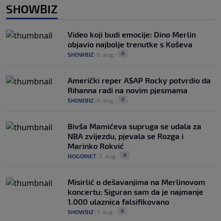
SHOWBIZ
Video koji budi emocije: Dino Merlin
objavio najbolje trenutke s Koševa
0
SHOWBIZ
|
6. aug.
|
Američki reper A$AP Rocky potvrdio da
Rihanna radi na novim pjesmama
0
SHOWBIZ
|
6. aug.
|
Bivša Mamićeva supruga se udala za
NBA zvijezdu, pjevala se Rozga i
Marinko Rokvić
0
NOGOMET
|
5. aug.
|
Misirlić o dešavanjima na Merlinovom
koncertu: Siguran sam da je najmanje
1.000 ulaznica falsifikovano
0
SHOWBIZ
|
5. aug.
|