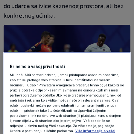
do udarca sa ivice kaznenog prostora, ali bez
konkretnog učinka.
Brinemo o vašoj privatnosti
Mi i naši
603
partneri pohranjujemo i pristupamo osobnim podacima,
kao što su pretraga web stranica ili lični identifikatori, na vašem
računaru . Odabir Prihvatam omogućava praćenje tehnologije kako bi se
pružila podrška dolje prikazanim svrhama na osnovu kojih mi i naši
partneri obrađujemo podatke Ukoliko je praćenje onemogućeno, neki od
sadržaja i reklama koje vidite možda neće biti relevantni za vas. Ovaj
odabir postavki možete ponovno odabrati i pritom promijeniti trenutni
odabir ili pristanak tako što ćete kliknuti na Upravljaj željenim
IMAGN IMAGES via Reuters
/
BRETT DAVIS
postavkama link na dnu ove web stranice [ili plutajuću ikonu u donjem
lijevom dijelu web stranice, ako je primjenjivo]. Vaš odabir će se
Najveću priliku u regularnom dijelu prvog
mijenjati u okviru našeg Wеб локација. Za više detalja, pogledajte
Uredbu o postupanju s ličnim podacima.
Više informacija o vašoj