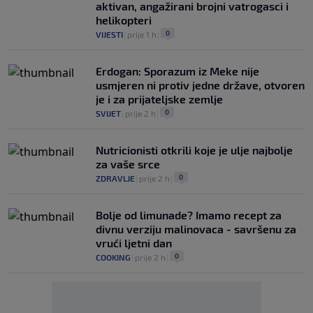
aktivan, angažirani brojni vatrogasci i
helikopteri
0
VIJESTI
|
prije 1 h
|
Erdogan: Sporazum iz Meke nije
usmjeren ni protiv jedne države, otvoren
je i za prijateljske zemlje
0
SVIJET
|
prije 2 h
|
Nutricionisti otkrili koje je ulje najbolje
za vaše srce
0
ZDRAVLJE
|
prije 2 h
|
Bolje od limunade? Imamo recept za
divnu verziju malinovaca - savršenu za
vrući ljetni dan
0
COOKING
|
prije 2 h
|