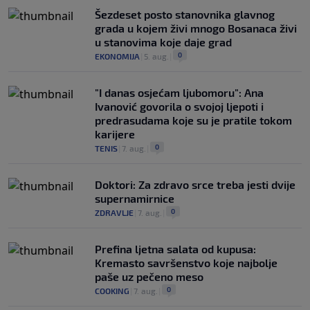
Šezdeset posto stanovnika glavnog
grada u kojem živi mnogo Bosanaca živi
u stanovima koje daje grad
0
EKONOMIJA
|
5. aug.
|
"I danas osjećam ljubomoru": Ana
Ivanović govorila o svojoj ljepoti i
predrasudama koje su je pratile tokom
karijere
0
TENIS
|
7. aug.
|
Doktori: Za zdravo srce treba jesti dvije
supernamirnice
0
ZDRAVLJE
|
7. aug.
|
Prefina ljetna salata od kupusa:
Kremasto savršenstvo koje najbolje
paše uz pečeno meso
0
COOKING
|
7. aug.
|