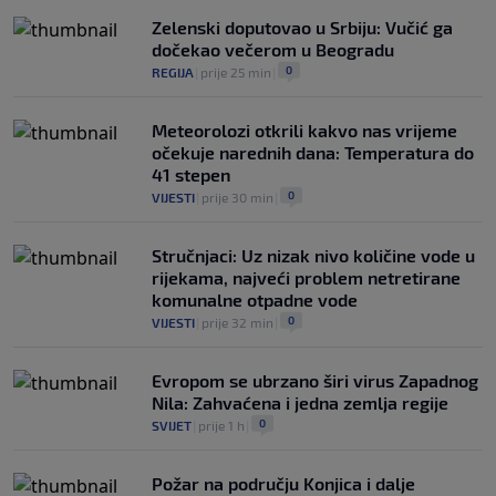
prvenstvo ispod cijene?
Zelenski doputovao u Srbiju: Vučić ga
0
NOGOMET
|
7. aug.
|
dočekao večerom u Beogradu
0
REGIJA
|
prije 25 min
|
Meteorolozi otkrili kakvo nas vrijeme
očekuje narednih dana: Temperatura do
41 stepen
0
VIJESTI
|
prije 30 min
|
Stručnjaci: Uz nizak nivo količine vode u
rijekama, najveći problem netretirane
komunalne otpadne vode
0
VIJESTI
|
prije 32 min
|
Evropom se ubrzano širi virus Zapadnog
Nila: Zahvaćena i jedna zemlja regije
0
SVIJET
|
prije 1 h
|
Požar na području Konjica i dalje