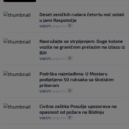
Deset zeničkih rudara četvrtu noć ostali
u jami Raspotočje
0
VIJESTI
|
prije 2 h
|
Naoružajte se strpljenjem: Duge kolone
vozila na graničnim prelazim na izlazu iz
BiH
0
VIJESTI
|
prije 2 h
|
Podrška najmlađima: U Mostaru
podijeljeno 50 ruksaka sa školskim
priborom
0
VIJESTI
|
prije 2 h
|
Civilna zaštita Posušje upozorava na
opasnost od požara na Blidinju
0
VIJESTI
|
prije 2 h
|