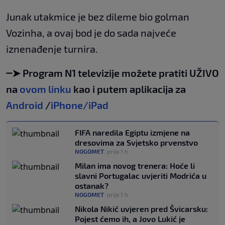
Junak utakmice je bez dileme bio golman
Vozinha, a ovaj bod je do sada najveće
iznenađenje turnira.
┈➤ Program N1 televizije možete pratiti UŽIVO
na
ovom linku
kao i putem aplikacija za
Android
/
iPhone/iPad
FIFA naredila Egiptu izmjene na
dresovima za Svjetsko prvenstvo
NOGOMET
|
prije 1 h
Milan ima novog trenera: Hoće li
slavni Portugalac uvjeriti Modrića u
ostanak?
NOGOMET
|
prije 1 h
Nikola Nikić uvjeren pred Švicarsku:
Pojest ćemo ih, a Jovo Lukić je