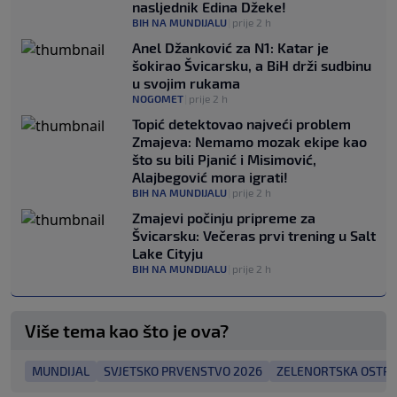
nasljednik Edina Džeke!
BIH NA MUNDIJALU
|
prije 2 h
Anel Džanković za N1: Katar je
šokirao Švicarsku, a BiH drži sudbinu
u svojim rukama
NOGOMET
|
prije 2 h
Topić detektovao najveći problem
Zmajeva: Nemamo mozak ekipe kao
što su bili Pjanić i Misimović,
Alajbegović mora igrati!
BIH NA MUNDIJALU
|
prije 2 h
Zmajevi počinju pripreme za
Švicarsku: Večeras prvi trening u Salt
Lake Cityju
BIH NA MUNDIJALU
|
prije 2 h
Više tema kao što je ova?
MUNDIJAL
SVJETSKO PRVENSTVO 2026
ZELENORTSKA OSTR