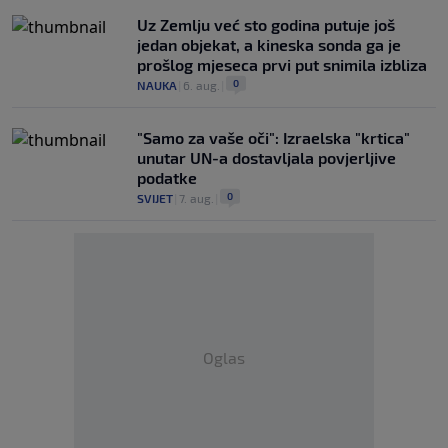
Uz Zemlju već sto godina putuje još
jedan objekat, a kineska sonda ga je
prošlog mjeseca prvi put snimila izbliza
0
NAUKA
|
6. aug.
|
"Samo za vaše oči": Izraelska "krtica"
unutar UN-a dostavljala povjerljive
podatke
0
SVIJET
|
7. aug.
|
Oglas