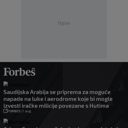
Oglas
Saudijska Arabija se priprema za moguće
napade na luke i aerodrome koje bi mogle
izvesti iračke milicije povezane s Hutima
FORBES
|
7. aug.