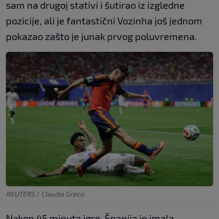
sam na drugoj stativi i šutirao iz izgledne
pozicije, ali je fantastični Vozinha još jednom
pokazao zašto je junak prvog poluvremena.
REUTERS
/
Claudia Greco
Nakon 45 minuta igre, Španija je imala