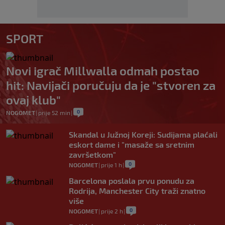
SPORT
Novi igrač Millwalla odmah postao
hit: Navijači poručuju da je "stvoren za
ovaj klub"
0
NOGOMET
|
prije 52 min
|
Skandal u Južnoj Koreji: Sudijama plaćali
eskort dame i "masaže sa sretnim
završetkom"
0
NOGOMET
|
prije 1 h
|
Barcelona poslala prvu ponudu za
Rodrija, Manchester City traži znatno
više
0
NOGOMET
|
prije 2 h
|