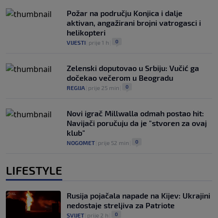
Požar na području Konjica i dalje
aktivan, angažirani brojni vatrogasci i
helikopteri
0
VIJESTI
|
prije 1 h
|
Zelenski doputovao u Srbiju: Vučić ga
dočekao večerom u Beogradu
0
REGIJA
|
prije 25 min
|
Novi igrač Millwalla odmah postao hit:
Navijači poručuju da je "stvoren za ovaj
klub"
0
NOGOMET
|
prije 52 min
|
LIFESTYLE
Rusija pojačala napade na Kijev: Ukrajini
nedostaje streljiva za Patriote
0
SVIJET
|
prije 2 h
|