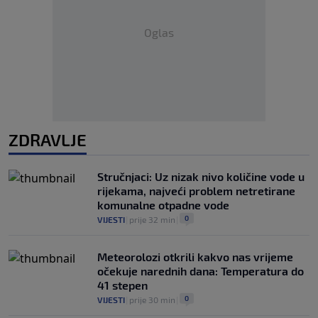
Oglas
ZDRAVLJE
Stručnjaci: Uz nizak nivo količine vode u
rijekama, najveći problem netretirane
komunalne otpadne vode
0
VIJESTI
|
prije 32 min
|
Meteorolozi otkrili kakvo nas vrijeme
očekuje narednih dana: Temperatura do
41 stepen
0
VIJESTI
|
prije 30 min
|