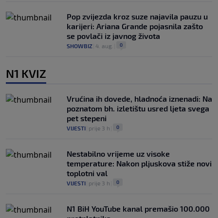
Pop zvijezda kroz suze najavila pauzu u
karijeri: Ariana Grande pojasnila zašto
se povlači iz javnog života
0
SHOWBIZ
|
4. aug.
|
N1 KVIZ
Vrućina ih dovede, hladnoća iznenadi: Na
poznatom bh. izletištu usred ljeta svega
pet stepeni
0
VIJESTI
|
prije 3 h
|
Nestabilno vrijeme uz visoke
temperature: Nakon pljuskova stiže novi
toplotni val
0
VIJESTI
|
prije 3 h
|
N1 BiH YouTube kanal premašio 100.000