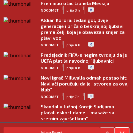
Preminuo otac Lionela Messija
|
|
0
NOGOMET
prije 3 h
Aldian Korora: Jedan gol, dvije
generacije i priča o beskrajnoj ljubavi
prema Želji koja je obavezan smjer za
plavi voz
|
|
0
NOGOMET
prije 4 h
Predsjednik FIFA-e negira tvrdnju da je
UEFA platila navodnoj "ljubavnici"
|
|
0
NOGOMET
prije 4 h
Novi igrač Millwalla odmah postao hit:
Navijači poručuju da je "stvoren za ovaj
klub"
|
|
0
NOGOMET
prije 7 h
Skandal u Južnoj Koreji: Sudijama
plaćali eskort dame i "masaže sa
sretnim završetkom"
|
|
0
NOGOMET
prije 8 h
Idi na Sport