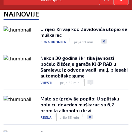
Barcelona poslala prvu ponudu za
Rodrija, Manchester City traži znatno
NAJNOVIJE
više
|
|
0
NOGOMET
prije 8 h
U rijeci Krivaji kod Zavidovića utopio se
Dalić će postati najskuplji hrvatski
muškarac
trener u historiji i jedan od najplaćenijih
|
|
0
CRNA HRONIKA
prije 10 min
selektora svijeta
|
|
0
NOGOMET
prije 9 h
Nakon 30 godina i kritika javnosti
počelo čišćenje garaža KJKP RAD u
Sarajevu: Iz odvoda vadili mulj, pijesak i
automobilske gume
|
|
0
VIJESTI
prije 29 min
Malo se (pre)više popilo: U splitsku
bolnicu doveden muškarac sa 6,2
promila alkohola u krvi
|
|
0
REGIJA
prije 35 min