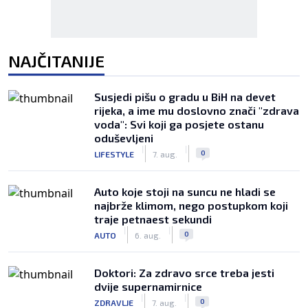
NAJČITANIJE
Susjedi pišu o gradu u BiH na devet
rijeka, a ime mu doslovno znači "zdrava
voda": Svi koji ga posjete ostanu
oduševljeni
|
|
0
LIFESTYLE
7. aug.
Auto koje stoji na suncu ne hladi se
najbrže klimom, nego postupkom koji
traje petnaest sekundi
|
|
0
AUTO
6. aug.
Doktori: Za zdravo srce treba jesti
dvije supernamirnice
|
|
0
ZDRAVLJE
7. aug.