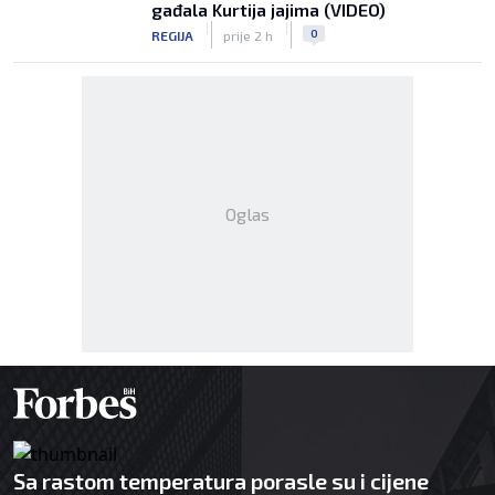
gađala Kurtija jajima (VIDEO)
|
|
0
REGIJA
prije 2 h
Oglas
Sa rastom temperatura porasle su i cijene