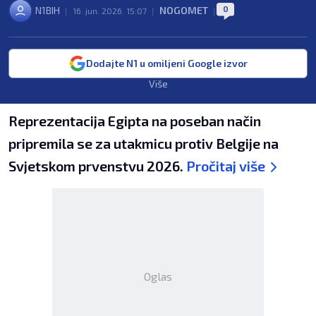
0
N1BIH
NOGOMET
|
16. jun. 2026. 15:07
|
|
Dodajte N1 u omiljeni Google izvor
Više
Reprezentacija Egipta na poseban način
pripremila se za utakmicu protiv Belgije na
Svjetskom prvenstvu 2026.
Pročitaj više
Oglas