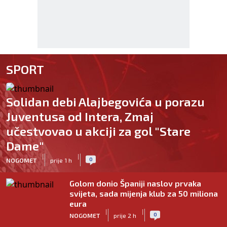
SPORT
Solidan debi Alajbegovića u porazu
Juventusa od Intera, Zmaj
učestvovao u akciji za gol "Stare
Dame"
|
|
0
NOGOMET
prije 1 h
Golom donio Španiji naslov prvaka
svijeta, sada mijenja klub za 50 miliona
eura
|
|
0
NOGOMET
prije 2 h