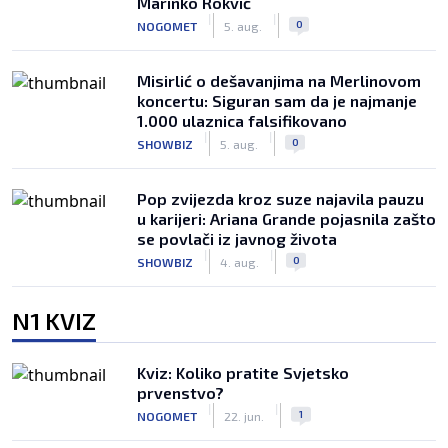
Marinko Rokvić
|
|
0
NOGOMET
5. aug.
Misirlić o dešavanjima na Merlinovom
koncertu: Siguran sam da je najmanje
1.000 ulaznica falsifikovano
|
|
0
SHOWBIZ
5. aug.
Pop zvijezda kroz suze najavila pauzu
u karijeri: Ariana Grande pojasnila zašto
se povlači iz javnog života
|
|
0
SHOWBIZ
4. aug.
N1 KVIZ
Kviz: Koliko pratite Svjetsko
prvenstvo?
|
|
1
NOGOMET
22. jun.