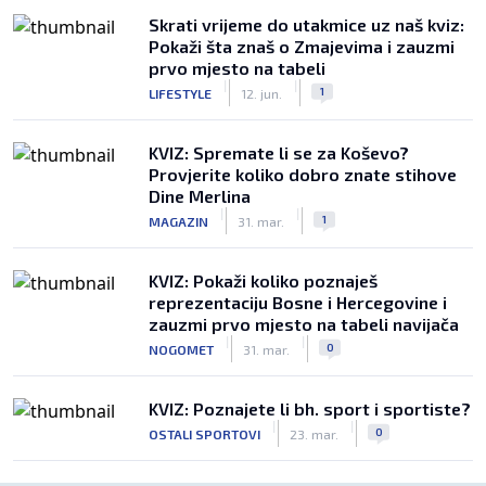
Skrati vrijeme do utakmice uz naš kviz:
Pokaži šta znaš o Zmajevima i zauzmi
prvo mjesto na tabeli
|
|
1
LIFESTYLE
12. jun.
KVIZ: Spremate li se za Koševo?
Provjerite koliko dobro znate stihove
Dine Merlina
|
|
1
MAGAZIN
31. mar.
KVIZ: Pokaži koliko poznaješ
reprezentaciju Bosne i Hercegovine i
zauzmi prvo mjesto na tabeli navijača
|
|
0
NOGOMET
31. mar.
KVIZ: Poznajete li bh. sport i sportiste?
|
|
0
OSTALI SPORTOVI
23. mar.