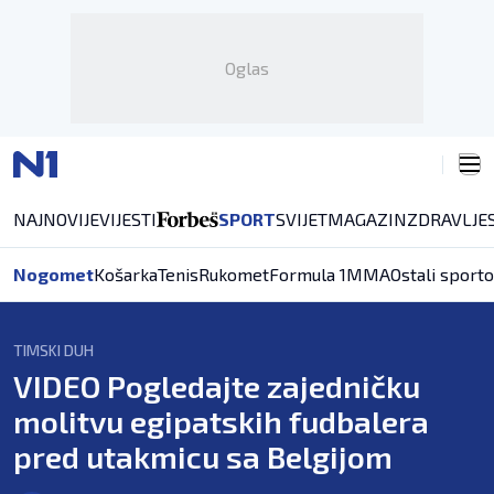
Oglas
NAJNOVIJE
VIJESTI
SPORT
SVIJET
MAGAZIN
ZDRAVLJE
Nogomet
Košarka
Tenis
Rukomet
Formula 1
MMA
Ostali sporto
TIMSKI DUH
VIDEO Pogledajte zajedničku
molitvu egipatskih fudbalera
pred utakmicu sa Belgijom