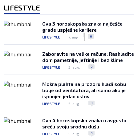
LIFESTYLE
Ova 3 horoskopska znaka najčešće
grade uspješne karijere
|
|
0
LIFESTYLE
7. aug.
Zaboravite na velike račune: Rashladite
dom pametnije, jeftinije i bez klime
|
|
0
LIFESTYLE
5. aug.
Mokra plahta na prozoru hladi sobu
bolje od ventilatora, ali samo ako je
ispunjen jedan uslov
|
|
0
LIFESTYLE
5. aug.
Ova 4 horoskopska znaka u avgustu
sreću svoju srodnu dušu
|
|
0
LIFESTYLE
5. aug.