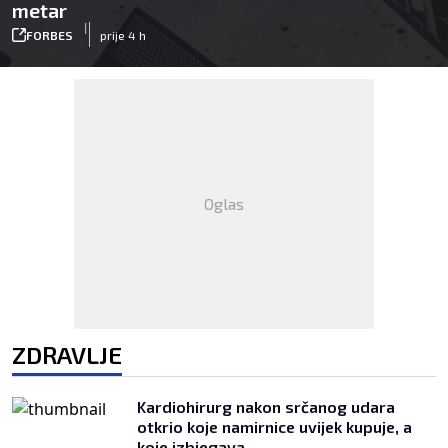
metar
|
FORBES
prije 4 h
Oglas
ZDRAVLJE
Kardiohirurg nakon srčanog udara
otkrio koje namirnice uvijek kupuje, a
koje izbjegava