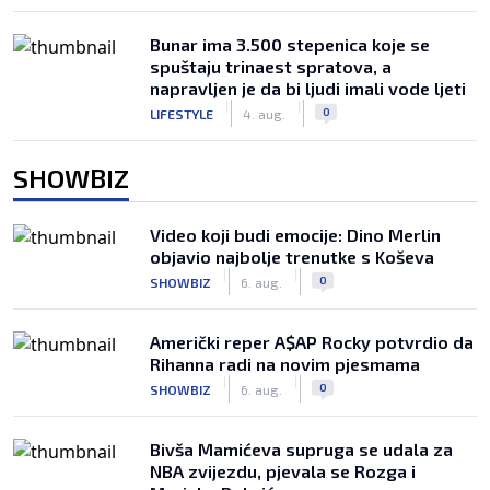
Bunar imа 3.500 stepenica koje se
spuštaju trinaest spratova, a
napravljen je da bi ljudi imali vode ljeti
|
|
0
LIFESTYLE
4. aug.
SHOWBIZ
Video koji budi emocije: Dino Merlin
objavio najbolje trenutke s Koševa
|
|
0
SHOWBIZ
6. aug.
Američki reper A$AP Rocky potvrdio da
Rihanna radi na novim pjesmama
|
|
0
SHOWBIZ
6. aug.
Bivša Mamićeva supruga se udala za
NBA zvijezdu, pjevala se Rozga i