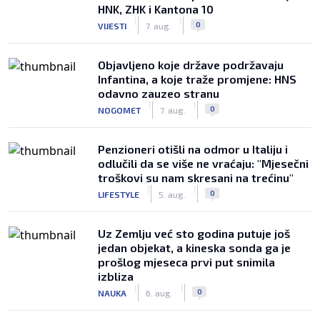
HNK, ZHK i Kantona 10
|
|
0
VIJESTI
7. aug.
Objavljeno koje države podržavaju
Infantina, a koje traže promjene: HNS
odavno zauzeo stranu
|
|
0
NOGOMET
7. aug.
Penzioneri otišli na odmor u Italiju i
odlučili da se više ne vraćaju: "Mjesečni
troškovi su nam skresani na trećinu"
|
|
0
LIFESTYLE
5. aug.
Uz Zemlju već sto godina putuje još
jedan objekat, a kineska sonda ga je
prošlog mjeseca prvi put snimila
izbliza
|
|
0
NAUKA
6. aug.