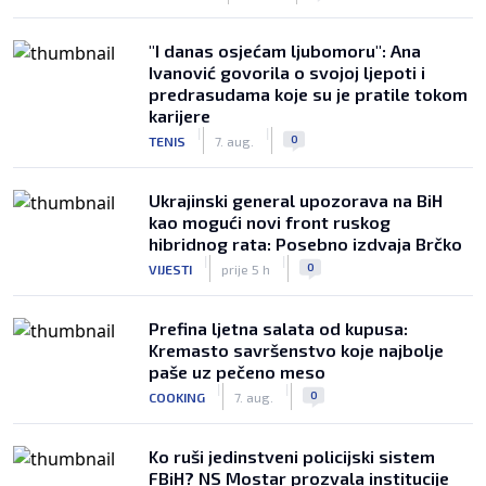
"I danas osjećam ljubomoru": Ana
Ivanović govorila o svojoj ljepoti i
predrasudama koje su je pratile tokom
karijere
|
|
0
TENIS
7. aug.
Ukrajinski general upozorava na BiH
kao mogući novi front ruskog
hibridnog rata: Posebno izdvaja Brčko
|
|
0
VIJESTI
prije 5 h
Prefina ljetna salata od kupusa:
Kremasto savršenstvo koje najbolje
paše uz pečeno meso
|
|
0
COOKING
7. aug.
Ko ruši jedinstveni policijski sistem
FBiH? NS Mostar prozvala institucije