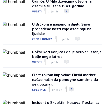
Čajniče: U Milatkovićima otvorena
džamija srušena 1943. godine
|
|
0
VIJESTI
prije 1 h
U Brčkom u isušenom dijelu Save
pronađene kosti koje asociraju na
ljudske
|
|
0
CRNA HRONIKA
prije 1 h
Požar kod Konjica i dalje aktivan, stanje
bolje nego jutros
|
|
0
VIJESTI
prije 1 h
Flert tokom kupovine: Finski market
našao način da pomogne samcima da
se upoznaju
|
|
0
LIFESTYLE
prije 2 h
Incident u Skupštini Kosova: Poslanica