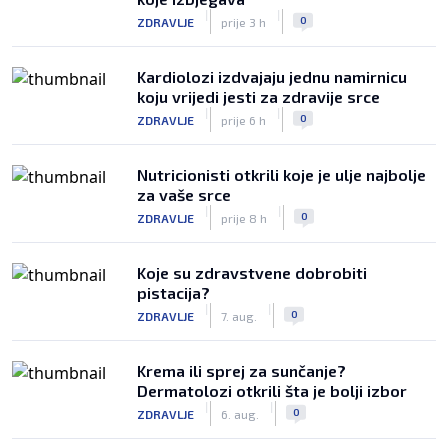
|
|
0
ZDRAVLJE
prije 3 h
Kardiolozi izdvajaju jednu namirnicu
koju vrijedi jesti za zdravije srce
|
|
0
ZDRAVLJE
prije 6 h
Nutricionisti otkrili koje je ulje najbolje
za vaše srce
|
|
0
ZDRAVLJE
prije 8 h
Koje su zdravstvene dobrobiti
pistacija?
|
|
0
ZDRAVLJE
7. aug.
Krema ili sprej za sunčanje?
Dermatolozi otkrili šta je bolji izbor
|
|
0
ZDRAVLJE
6. aug.