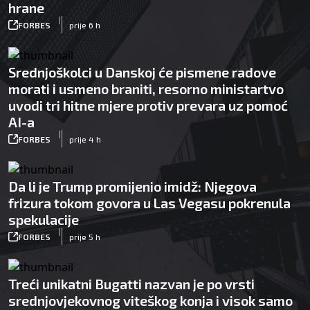
hrane
|
FORBES
prije 6 h
Srednjoškolci u Danskoj će pismene radove
morati i usmeno braniti, resorno ministartvo
uvodi tri hitne mjere protiv prevara uz pomoć
AI-a
|
FORBES
prije 4 h
Da li je Trump promijenio imidž: Njegova
frizura tokom govora u Las Vegasu pokrenula
spekulacije
|
FORBES
prije 5 h
Treći unikatni Bugatti nazvan je po vrsti
srednjovjekovnog viteškog konja i visok samo