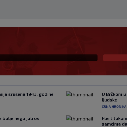
 porazu Juventusa od
ciji za gol "Stare Dame"
mija srušena 1943. godine
U Brčkom u 
ljudske
CRNA HRONIKA
je bolje nego jutros
Flert tokom
samcima da