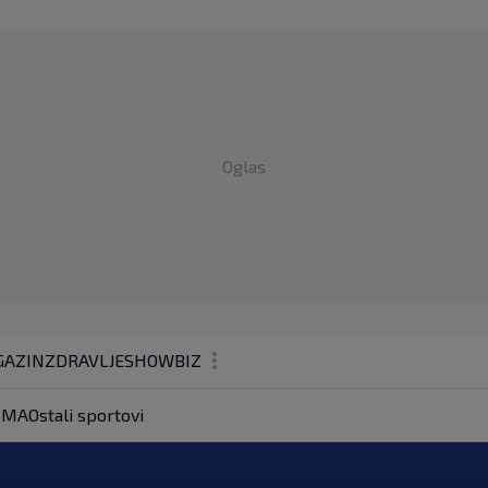
Oglas
AZIN
ZDRAVLJE
SHOWBIZ
KOLUMNE
MA
Ostali sportovi