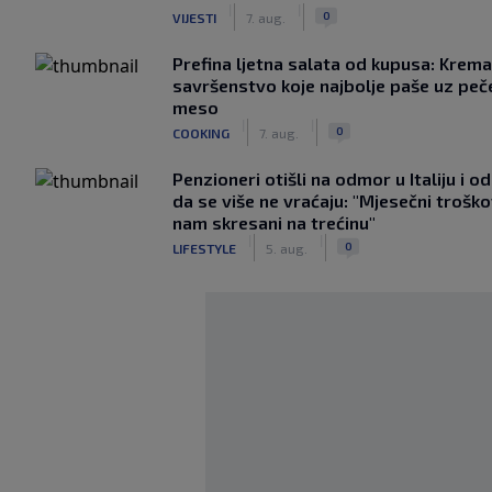
|
|
0
VIJESTI
7. aug.
Prefina ljetna salata od kupusa: Krem
savršenstvo koje najbolje paše uz pe
meso
|
|
0
COOKING
7. aug.
Penzioneri otišli na odmor u Italiju i odl
da se više ne vraćaju: "Mjesečni troško
nam skresani na trećinu"
|
|
0
LIFESTYLE
5. aug.