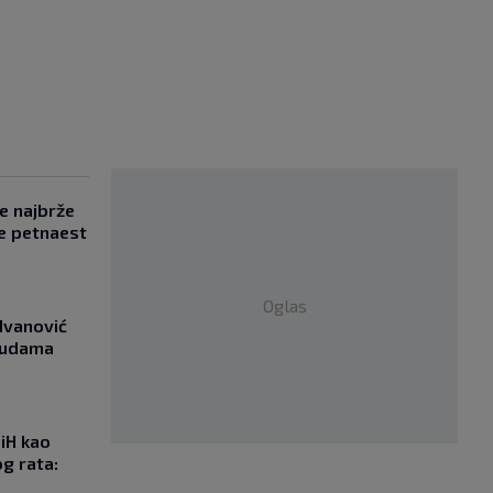
se najbrže
e petnaest
Oglas
Ivanović
asudama
iH kao
g rata: