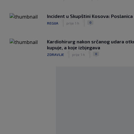
Incident u Skupštini Kosova: Poslanica 
|
|
0
REGIJA
prije 1 h
Kardiohirurg nakon srčanog udara otkri
kupuje, a koje izbjegava
|
|
0
ZDRAVLJE
prije 1 h