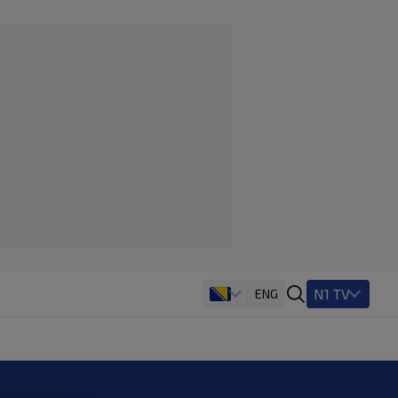
N1 TV
ENG