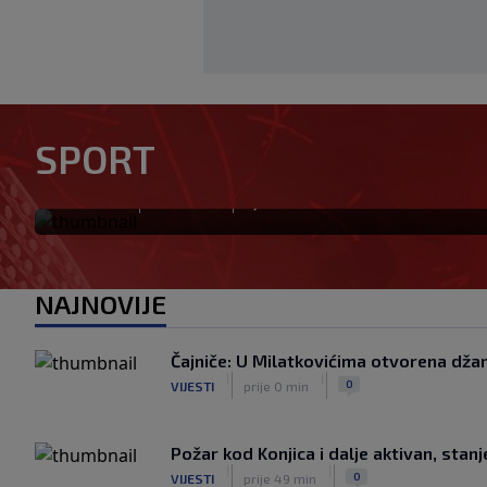
Solidan debi Alajbegovića u
SPORT
Intera, Zmaj učestvovao u ak
|
|
0
NOGOMET
prije 2 min
NAJNOVIJE
Čajniče: U Milatkovićima otvorena dža
|
|
0
VIJESTI
prije 0 min
Požar kod Konjica i dalje aktivan, stan
|
|
0
VIJESTI
prije 49 min