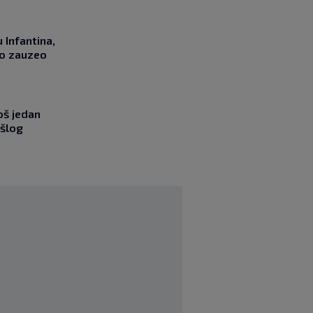
 Infantina,
no zauzeo
oš jedan
ošlog