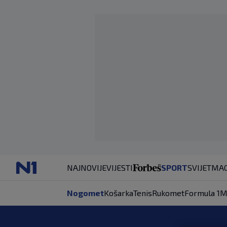
NAJNOVIJE
VIJESTI
SPORT
SVIJET
MAG
Nogomet
Košarka
Tenis
Rukomet
Formula 1
M