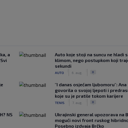
ka, a
Auto koje stoji na suncu ne hladi 
 Svi
klimom, nego postupkom koji traj
sekundi
|
|
0
AUTO
6. aug.
je
"I danas osjećam ljubomoru": Ana 
govorila o svojoj ljepoti i predr
koje su je pratile tokom karijere
|
|
0
TENIS
7. aug.
BiH? NS
Ukrajinski general upozorava na B
mogući novi front ruskog hibridno
Posebno izdvaja Brčko