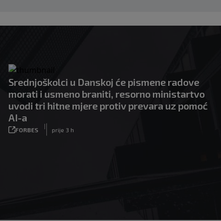
Srednjoškolci u Danskoj će pismene radove
morati i usmeno braniti, resorno ministartvo
uvodi tri hitne mjere protiv prevara uz pomoć
AI-a
|
FORBES
prije 3 h