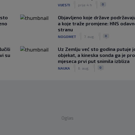
|
|
0
VIJESTI
prije 4 h
asto
Objavljeno koje države podržavaju
čeno
a koje traže promjene: HNS odav
stranu
|
|
0
NOGOMET
7. aug.
učili
Uz Zemlju već sto godina putuje j
vi su
objekat, a kineska sonda ga je pr
mjeseca prvi put snimila izbliza
|
|
0
NAUKA
6. aug.
Oglas