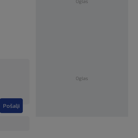
Oglas
Oglas
Pošalji