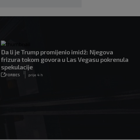
Da li je Trump promijenio imidž: Njegova
frizura tokom govora u Las Vegasu pokrenula
spekulacije
|
FORBES
prije 4 h