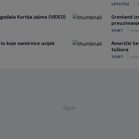
|
LIFESTYLE
gađala Kurtija jajima (VIDEO)
Grenland iz
preuzimanj
|
SVIJET
prije
o koje namirnice uvijek
Američki S
tužioca
|
SVIJET
prije
Oglas