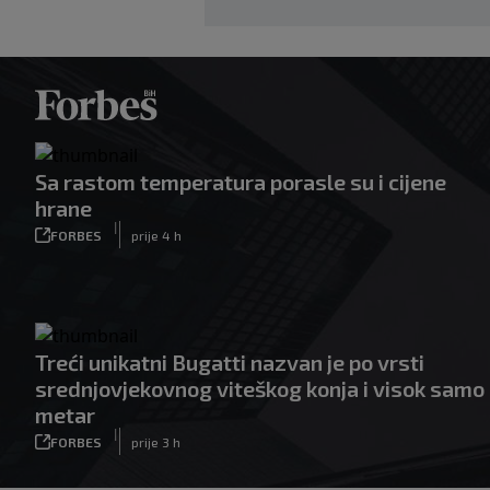
Sa rastom temperatura porasle su i cijene
hrane
|
FORBES
prije 4 h
Treći unikatni Bugatti nazvan je po vrsti
srednjovjekovnog viteškog konja i visok samo
metar
|
FORBES
prije 3 h