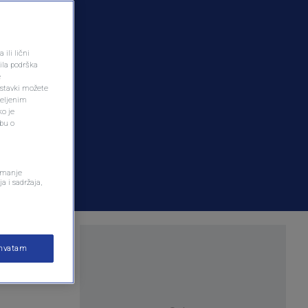
ili lični
ila podrška
e
ostavki možete
željenim
ko je
dbu o
remanje
a i sadržaja,
više
ihvatam