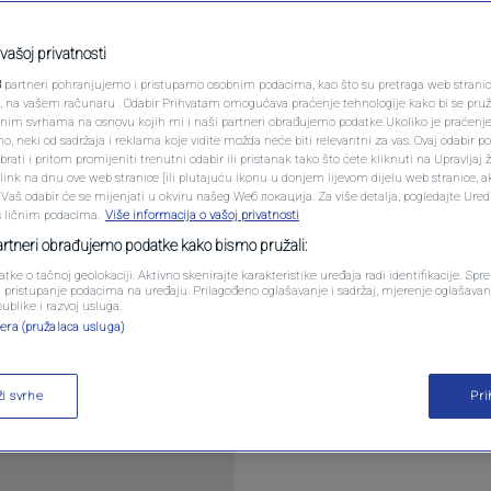
PODCAST
vo obradovala navijače
N1 SPECIJAL
vašoj privatnosti
na sredstva za
3
partneri pohranjujemo i pristupamo osobnim podacima, kao što su pretraga web stranica 
FENOMENI
ri, na vašem računaru . Odabir Prihvatam omogućava praćenje tehnologije kako bi se pruž
ce
anim svrhama na osnovu kojih mi i naši partneri obrađujemo podatke Ukoliko je praćenj
 neki od sadržaja i reklama koje vidite možda neće biti relevantni za vas. Ovaj odabir p
NEISTRAŽENO
ati i pritom promijeniti trenutni odabir ili pristanak tako što ćete kliknuti na Upravljaj 
ink na dnu ove web stranice [ili plutajuću ikonu u donjem lijevom dijelu web stranice, a
0
komentara
|
VIRALNO
. Vaš odabir će se mijenjati u okviru našeg Wеб локација. Za više detalja, pogledajte Ure
s ličnim podacima.
Više informacija o vašoj privatnosti
FOTO
partneri obrađujemo podatke kako bismo pružali:
atke o tačnoj geolokaciji. Aktivno skenirajte karakteristike uređaja radi identifikacije. Sp
PROMO
li pristupanje podacima na uređaju. Prilagođeno oglašavanje i sadržaj, mjerenje oglašavanj
publike i razvoj usluga.
era (pružalaca usluga)
VIDEO
zgradnju južne tribine stadiona Grbavica.
Pročitaj 
ži svrhe
Pr