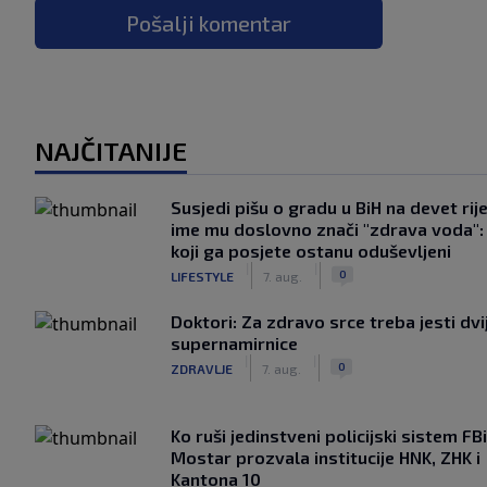
Pošalji komentar
NAJČITANIJE
Susjedi pišu o gradu u BiH na devet rije
ime mu doslovno znači "zdrava voda":
koji ga posjete ostanu oduševljeni
|
|
0
LIFESTYLE
7. aug.
Doktori: Za zdravo srce treba jesti dvi
supernamirnice
|
|
0
ZDRAVLJE
7. aug.
Ko ruši jedinstveni policijski sistem F
Mostar prozvala institucije HNK, ZHK i
Kantona 10