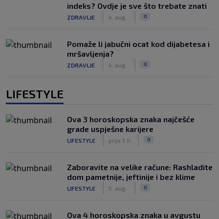
indeks? Ovdje je sve što trebate znati
|
|
0
ZDRAVLJE
4. aug.
Pomaže li jabučni ocat kod dijabetesa i
mršavljenja?
|
|
0
ZDRAVLJE
4. aug.
LIFESTYLE
Ova 3 horoskopska znaka najčešće
grade uspješne karijere
|
|
0
LIFESTYLE
prije 5 h
Zaboravite na velike račune: Rashladite
dom pametnije, jeftinije i bez klime
|
|
0
LIFESTYLE
5. aug.
Ova 4 horoskopska znaka u avgustu