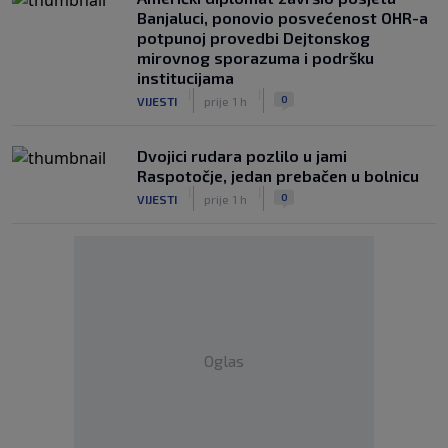
Banjaluci, ponovio posvećenost OHR-a
potpunoj provedbi Dejtonskog
mirovnog sporazuma i podršku
institucijama
|
|
0
VIJESTI
prije 1 h
Dvojici rudara pozlilo u jami
Raspotočje, jedan prebačen u bolnicu
|
|
0
VIJESTI
prije 1 h
Oglas