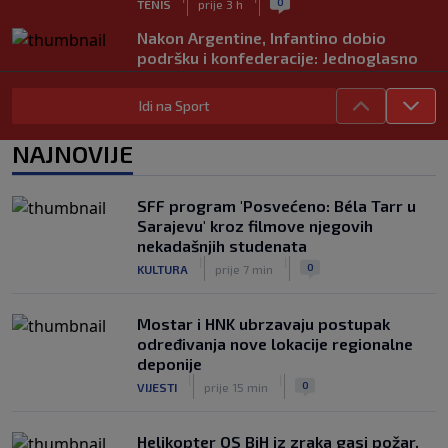
0
TENIS
prije 3 h
Nakon Argentine, Infantino dobio
podršku i konfederacije: Jednoglasno
ponavljamo podršku predsjedniku
|
|
0
NOGOMET
prije 4 h
Idi na Sport
Tužne vijesti: Preminuo nekadašnji
NAJNOVIJE
prvak Jugoslavije
|
|
0
OSTALI SPORTOVI
prije 4 h
SFF program 'Posvećeno: Béla Tarr u
Pravna bitka Luke Dončića i Anamarije
Sarajevu' kroz filmove njegovih
Goltes seli se u Sloveniju: Spominje se
nekadašnjih studenata
čak 50 miliona dolara
|
|
|
|
0
KULTURA
prije 7 min
0
KOŠARKA
prije 5 h
Mostar i HNK ubrzavaju postupak
određivanja nove lokacije regionalne
deponije
|
|
0
VIJESTI
prije 15 min
Helikopter OS BiH iz zraka gasi požar,