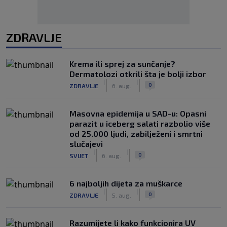
ZDRAVLJE
Krema ili sprej za sunčanje?
Dermatolozi otkrili šta je bolji izbor
|
|
0
ZDRAVLJE
6. aug.
Masovna epidemija u SAD-u: Opasni
parazit u iceberg salati razbolio više
od 25.000 ljudi, zabilježeni i smrtni
slučajevi
|
|
0
SVIJET
6. aug.
6 najboljih dijeta za muškarce
|
|
0
ZDRAVLJE
5. aug.
Razumijete li kako funkcionira UV