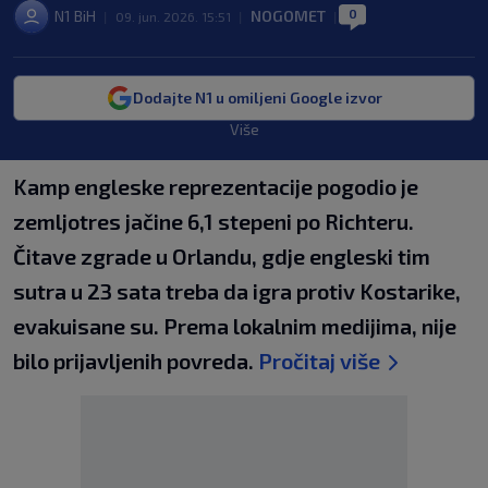
0
N1 BiH
NOGOMET
|
09. jun. 2026. 15:51
|
|
Dodajte N1 u omiljeni Google izvor
Više
Kamp engleske reprezentacije pogodio je
zemljotres jačine 6,1 stepeni po Richteru.
Čitave zgrade u Orlandu, gdje engleski tim
sutra u 23 sata treba da igra protiv Kostarike,
evakuisane su. Prema lokalnim medijima, nije
bilo prijavljenih povreda.
Pročitaj više