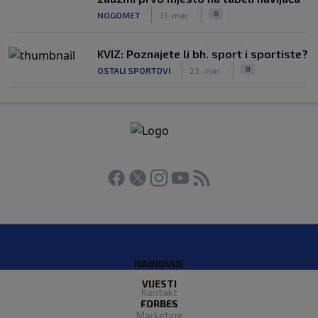
|
|
0
NOGOMET
31. mar.
KVIZ: Poznajete li bh. sport i sportiste?
|
|
0
OSTALI SPORTOVI
23. mar.
NAJNOVIJE
VIJESTI
Kontakt
FORBES
O nama
Marketing