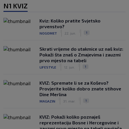
N1 KVIZ
Kviz: Koliko pratite Svjetsko
prvenstvo?
|
|
1
NOGOMET
22. jun.
Skrati vrijeme do utakmice uz naš kviz:
Pokaži šta znaš o Zmajevima i zauzmi
prvo mjesto na tabeli
|
|
1
LIFESTYLE
12. jun.
KVIZ: Spremate li se za Koševo?
Provjerite koliko dobro znate stihove
Dine Merlina
|
|
1
MAGAZIN
31. mar.
KVIZ: Pokaži koliko poznaješ
reprezentaciju Bosne i Hercegovine i
zauzmi prvo mjesto na tabeli navijača