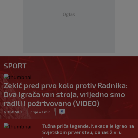
Oglas
SPORT
Zekić pred prvo kolo protiv Radnika:
Dva igrača van stroja, vrijedno smo
radili i požrtvovano (VIDEO)
|
|
0
NOGOMET
prije 41 min
Tužna priča legende: Nekada je igrao na
Svjetskom prvenstvu, danas živi u