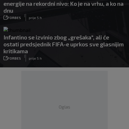
energije na rekordni nivo: Ko je na vrhu, a ko na
dnu
|
FORBES
prije 5 h
Infantino se izvinio zbog „grešaka“, ali će
ostati predsjednik FIFA-e uprkos sve glasnijim
kritikama
|
FORBES
prije 5 h
Oglas