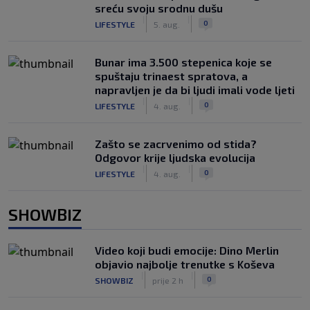
sreću svoju srodnu dušu
|
|
0
LIFESTYLE
5. aug.
Bunar imа 3.500 stepenica koje se
spuštaju trinaest spratova, a
napravljen je da bi ljudi imali vode ljeti
|
|
0
LIFESTYLE
4. aug.
Zašto se zacrvenimo od stida?
Odgovor krije ljudska evolucija
|
|
0
LIFESTYLE
4. aug.
SHOWBIZ
Video koji budi emocije: Dino Merlin
objavio najbolje trenutke s Koševa
|
|
0
SHOWBIZ
prije 2 h