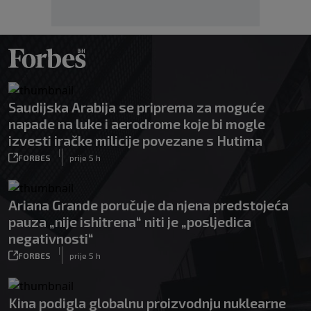
Saudijska Arabija se priprema za moguće
napade na luke i aerodrome koje bi mogle
izvesti iračke milicije povezane s Hutima
|
FORBES
prije 5 h
Ariana Grande poručuje da njena predstojeća
pauza „nije ishitrena“ niti je „posljedica
negativnosti“
|
FORBES
prije 5 h
Kina podigla globalnu proizvodnju nuklearne