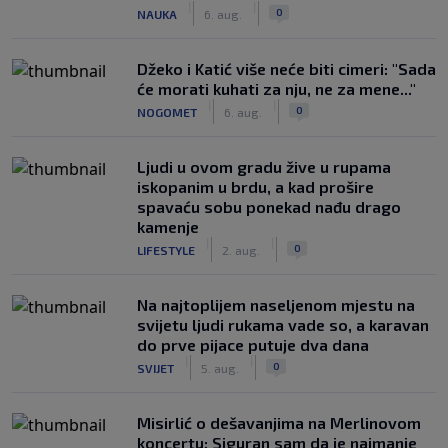
|
|
0
NAUKA
6. aug.
Džeko i Katić više neće biti cimeri: "Sada
će morati kuhati za nju, ne za mene..."
|
|
0
NOGOMET
6. aug.
Ljudi u ovom gradu žive u rupama
iskopanim u brdu, a kad prošire
spavaću sobu ponekad nađu drago
kamenje
|
|
0
LIFESTYLE
2. aug.
Na najtoplijem naseljenom mjestu na
svijetu ljudi rukama vade so, a karavan
do prve pijace putuje dva dana
|
|
0
SVIJET
5. aug.
Misirlić o dešavanjima na Merlinovom
koncertu: Siguran sam da je najmanje