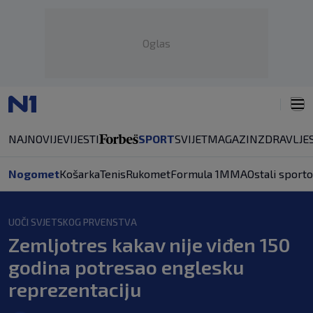
Oglas
NAJNOVIJE
VIJESTI
SPORT
SVIJET
MAGAZIN
ZDRAVLJE
Nogomet
Košarka
Tenis
Rukomet
Formula 1
MMA
Ostali sporto
UOČI SVJETSKOG PRVENSTVA
Zemljotres kakav nije viđen 150
godina potresao englesku
reprezentaciju