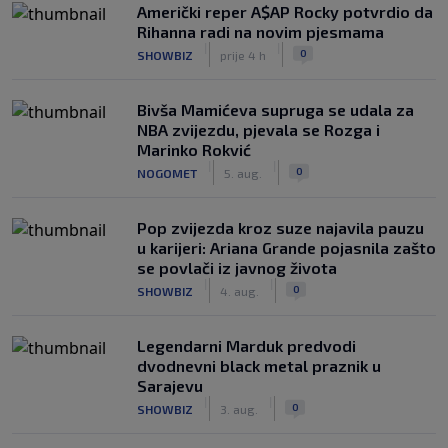
Američki reper A$AP Rocky potvrdio da
Rihanna radi na novim pjesmama
|
|
0
SHOWBIZ
prije 4 h
Bivša Mamićeva supruga se udala za
NBA zvijezdu, pjevala se Rozga i
Marinko Rokvić
|
|
0
NOGOMET
5. aug.
Pop zvijezda kroz suze najavila pauzu
u karijeri: Ariana Grande pojasnila zašto
se povlači iz javnog života
|
|
0
SHOWBIZ
4. aug.
Legendarni Marduk predvodi
dvodnevni black metal praznik u
Sarajevu
|
|
0
SHOWBIZ
3. aug.