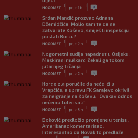
bijedi
|
|
0
NOGOMET
prije 1 h
Srđan Mandić prozvao Adnana
Džemidžića: Molio sam te da ne
zatvarate Koševo, smiješ li inspekciju
poslati Borcu?
|
|
0
NOGOMET
prije 2 h
Nogometni sudija napadnut u Osijeku:
Maskirani muškarci čekali ga tokom
jutarnjeg trčanja
|
|
0
NOGOMET
prije 2 h
Horde zla poručile da neće ići u
Vrapčiće, a upravu FK Sarajevo okrivili
za neigranje na Koševu: "Ovakav odnos
nećemo tolerisati"
|
|
0
NOGOMET
prije 3 h
Đoković predložio promjene u tenisu,
Amerikanac komentarisao:
Interesantno da Novak to predlaže
|
|