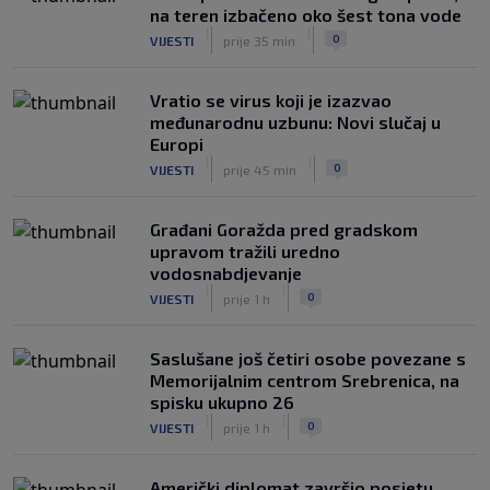
na teren izbačeno oko šest tona vode
|
|
0
VIJESTI
prije 35 min
Vratio se virus koji je izazvao
međunarodnu uzbunu: Novi slučaj u
Europi
|
|
0
VIJESTI
prije 45 min
Građani Goražda pred gradskom
upravom tražili uredno
vodosnabdjevanje
|
|
0
VIJESTI
prije 1 h
Saslušane još četiri osobe povezane s
Memorijalnim centrom Srebrenica, na
spisku ukupno 26
|
|
0
VIJESTI
prije 1 h
Američki diplomat završio posjetu