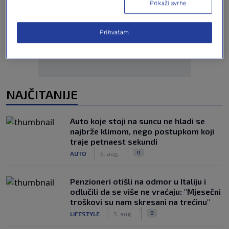
Prikaži svrhe
Oglas
Prihvatam
NAJČITANIJE
Auto koje stoji na suncu ne hladi se
najbrže klimom, nego postupkom koji
traje petnaest sekundi
|
|
0
AUTO
6. aug.
Penzioneri otišli na odmor u Italiju i
odlučili da se više ne vraćaju: "Mjesečni
troškovi su nam skresani na trećinu"
|
|
0
LIFESTYLE
5. aug.