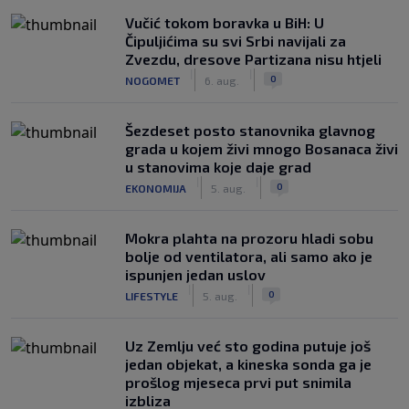
Vučić tokom boravka u BiH: U
Čipuljićima su svi Srbi navijali za
Zvezdu, dresove Partizana nisu htjeli
|
|
0
NOGOMET
6. aug.
Šezdeset posto stanovnika glavnog
grada u kojem živi mnogo Bosanaca živi
u stanovima koje daje grad
|
|
0
EKONOMIJA
5. aug.
Mokra plahta na prozoru hladi sobu
bolje od ventilatora, ali samo ako je
ispunjen jedan uslov
|
|
0
LIFESTYLE
5. aug.
Uz Zemlju već sto godina putuje još
jedan objekat, a kineska sonda ga je
prošlog mjeseca prvi put snimila
izbliza