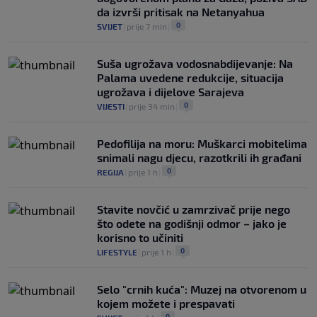
da izvrši pritisak na Netanyahua
0
SVIJET
|
prije 7 min
|
Suša ugrožava vodosnabdijevanje: Na
Palama uvedene redukcije, situacija
ugrožava i dijelove Sarajeva
0
VIJESTI
|
prije 34 min
|
Pedofilija na moru: Muškarci mobitelima
snimali nagu djecu, razotkrili ih građani
0
REGIJA
|
prije 1 h
|
Stavite novčić u zamrzivač prije nego
što odete na godišnji odmor – jako je
korisno to učiniti
0
LIFESTYLE
|
prije 1 h
|
Selo "crnih kuća": Muzej na otvorenom u
kojem možete i prespavati
0