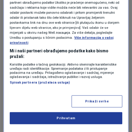
Igrači Schalkea još se nisu otrijeznili
partneri obrađujemo podatke Ukoliko je praćenje onemogućeno, neki od
od slavlja: Nurnberg upisao visok
sadržaja i reklama koje vidite možda neće biti relevantni za vas. Ovaj
trijumf nad novim bundesligašem
odabir postavki možete ponovno odabrati i pritom promijeniti trenutni
odabir ili pristanak tako što ćete kliknuti na Upravljaj željenim
NOGOMET
|
9. maj.
postavkama link na dnu ove web stranice [ili plutajuću ikonu u donjem
lijevom dijelu web stranice, ako je primjenjivo]. Vaš odabir će se
mijenjati u okviru našeg Wеб локација. Za više detalja, pogledajte
U emotivnoj ispovijesti otkrio je i nekoliko
Uredbu o postupanju s ličnim podacima.
Više informacija o vašoj
privatnosti
nevjerovatnih priča iz perioda dok je igrao za
Mi i naši partneri obrađujemo podatke kako bismo
Paris Saint-Germain, a jedna uključuje i
pružali:
Zlatana Ibrahimovića.
Koristite podatke o tačnoj geolokaciji. Aktivno skenirajte karakteristike
uređaja radi identifikacije. Spremanje podataka i/ili pristupanje
podacima na uređaju. Prilagođeno oglašavanje i sadržaj, mjerenje
“Ibro nije mogao trenirati, a
oglašavanja i sadržaja, istraživanje publike i razvoj usluga.
Spisak partnera (pružalaca usluga)
ja jesam”
Prikaži svrhe
Lavezzi je bio među prvim velikim pojačanjima
PSG-a nakon dolaska bogatih vlasnika iz
Prihvatam
Katara, a u Parizu je dijelio svlačionicu sa