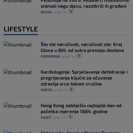
snimali nagu djecu, razotkrili ih građani
0
REGIJA
|
prije 1 h
|
LIFESTYLE
Što ste naručivali, naručivali ste: Kraj
Glova u BiH, od sutra prestaju dostave
0
EKONOMIJA
|
prije 1 h
|
Kardiologinja: Sprječavanje dehidracije i
pregrijavanja ključni za očuvanje
zdravlja srca tokom vrućina
0
VIJESTI
|
prije 1 h
|
Hong Kong zabilježio najtopliji dan od
početka mjerenja 1884. godine
0
SVIJET
|
prije 1 h
|
Netanyahu: Izrael odbacuje Trumpov