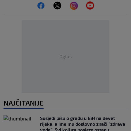
Oglas
NAJČITANIJE
Susjedi pišu o gradu u BiH na devet
rijeka, a ime mu doslovno znači "zdrava
voda": Svi koji ga posjete ostanu