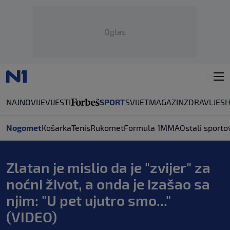
Oglas
NAJNOVIJE
VIJESTI
SPORT
SVIJET
MAGAZIN
ZDRAVLJE
S
Nogomet
Košarka
Tenis
Rukomet
Formula 1
MMA
Ostali sporto
Zlatan je mislio da je "zvijer" za
noćni život, a onda je izašao sa
njim: "U pet ujutro smo..."
(VIDEO)