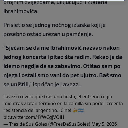
brojnim zvijezdama, uključujući i Zlatana
Ibrahimovića.
Prisjetio se jednog noćnog izlaska koji je
posebno ostao urezan u pamćenje.
“Sjećam se da me Ibrahimović nazvao nakon
jednog koncerta i pitao šta radim. Rekao je da
idemo negdje da se zabavimo. Otišao sam po
njega i ostali smo vani do pet ujutro. Baš smo
se uništili,”
ispričao je Lavezzi.
Lavezzi reveló que tras una fiesta, él entrenó regio
mientras Zlatan terminó en la camilla sin poder creer la
resistencia del argentino. ¡Cine! 🍻🇦🇷
pic.twitter.com/1YWCgJVOlH
— Tres de Sus Goles (@TresDeSusGoles)
May 5, 2026