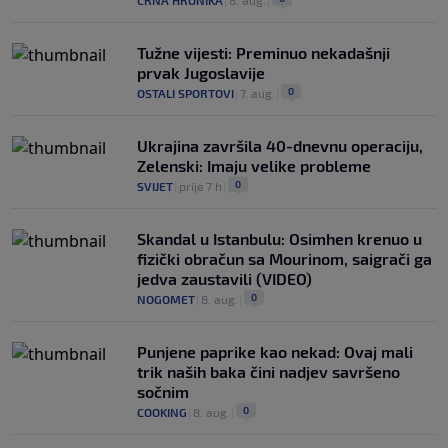
CRNA HRONIKA
|
8. aug.
|
Tužne vijesti: Preminuo nekadašnji
prvak Jugoslavije
0
OSTALI SPORTOVI
|
7. aug.
|
Ukrajina završila 40-dnevnu operaciju,
Zelenski: Imaju velike probleme
0
SVIJET
|
prije 7 h
|
Skandal u Istanbulu: Osimhen krenuo u
fizički obračun sa Mourinom, saigrači ga
jedva zaustavili (VIDEO)
0
NOGOMET
|
8. aug.
|
Punjene paprike kao nekad: Ovaj mali
trik naših baka čini nadjev savršeno
sočnim
0
COOKING
|
8. aug.
|