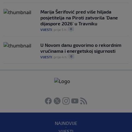
Marija Šerifović pred više hiljada
posjetitelja na Piroti zatvorila 'Dane
dijaspore 2026' u Travniku
0
VIJESTI
|
prije 5 h
|
U Novom danu govorimo o rekordnim
vrućinama i energetskoj sigurnosti
0
VIJESTI
|
prije 4 h
|
NAJNOVIJE
VIJESTI