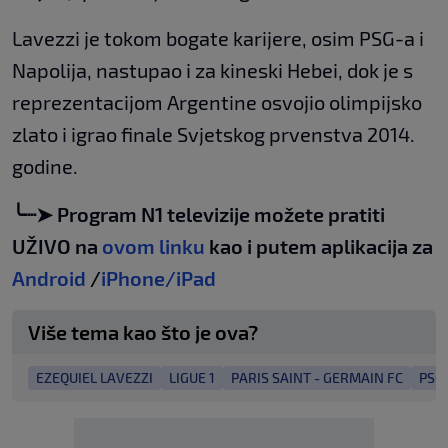
Lavezzi je tokom bogate karijere, osim PSG-a i
Napolija, nastupao i za kineski Hebei, dok je s
reprezentacijom Argentine osvojio olimpijsko
zlato i igrao finale Svjetskog prvenstva 2014.
godine.
╰┈➤ Program N1 televizije možete pratiti
UŽIVO na
ovom linku
kao i putem aplikacija za
Android
/
iPhone/iPad
Više tema kao što je ova?
EZEQUIEL LAVEZZI
LIGUE 1
PARIS SAINT - GERMAIN FC
PSG