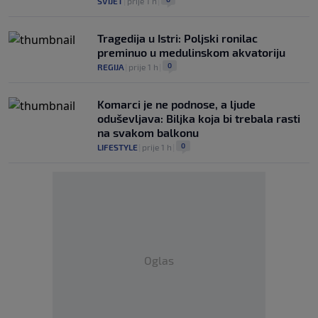
SVIJET
|
prije 1 h
|
Tragedija u Istri: Poljski ronilac
preminuo u medulinskom akvatoriju
0
REGIJA
|
prije 1 h
|
Komarci je ne podnose, a ljude
oduševljava: Biljka koja bi trebala rasti
na svakom balkonu
0
LIFESTYLE
|
prije 1 h
|
Oglas