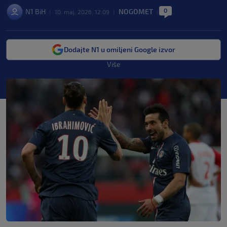
0
N1 BiH
NOGOMET
|
10. maj. 2026. 12:09
|
|
Dodajte N1 u omiljeni Google izvor
Više