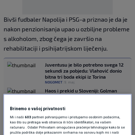
Bivši fudbaler Napolija i PSG-a priznao je da je
nakon penzionisanja upao u ozbiljne probleme
s alkoholom, zbog čega je završio na
rehabilitaciji i psihijatrijskom liječenju.
Juventusu je bilo potrebno svega 12
sekundi za pobjedu: Vlahović donio
bitna tri boda ekipi iz Torina
NOGOMET
|
9. maj.
Haos i prekid u Sloveniji: Golman
gostiju pogođen u glavu (VIDEO)
NOGOMET
|
9. maj.
Brinemo o vašoj privatnosti
Remi na Mokrom Docu: Posušju
vrijedan bod u borbi za opstanak,
Mi i naši
603
partneri pohranjujemo i pristupamo osobnim podacima,
Velež se okreće Kupu
kao što su pretraga web stranica ili lični identifikatori, na vašem
računaru . Odabir Prihvatam omogućava praćenje tehnologije kako bi se
NOGOMET
|
9. maj.
pružila podrška dolje prikazanim svrhama na osnovu kojih mi i naši