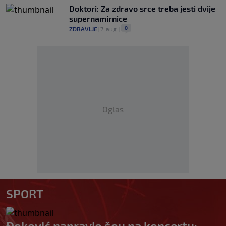
Doktori: Za zdravo srce treba jesti dvije
supernamirnice
0
ZDRAVLJE
|
7. aug.
|
Oglas
SPORT
Đoković napravio šou na koncertu: