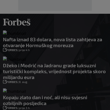
Nafta iznad 83 dolara, nova lista zahtjeva za
otvaranje Hormuškog moreuza
FORBES
|
prije 4 h
Džeko i Modrić na Jadranu grade luksuzni
turistički kompleks, vrijednost projekta skoro
milijardu eura
FORBES
|
8. aug.
Kopaju zlato dan i noć, ali nisu svjesni
ozbiljnih posljedica
FORBES
|
prije 3 h