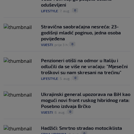
oduševljeni
0
LIFESTYLE
|
7. aug.
|
Stravična saobraćajna nesreća: 23-
godišnji mladić poginuo, jedna osoba
povijeđena
0
VIJESTI
|
prije 3 h
|
Penzioneri otišli na odmor u Italiju i
odlučili da se više ne vraćaju: "Mjesečni
troškovi su nam skresani na trećinu"
0
LIFESTYLE
|
5. aug.
|
Ukrajinski general upozorava na BiH kao
mogući novi front ruskog hibridnog rata:
Posebno izdvaja Brčko
0
VIJESTI
|
8. aug.
|
Hadžići: Smrtno stradao motociklista
0