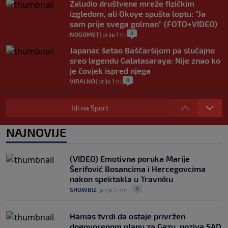
Zaludio društvene mreže fizičkim
izgledom, ali Okoye spušta loptu: "Ja
sam prije svega golman" (FOTO+VIDEO)
0
NOGOMET
|
prije 1 h
|
Japanac šetao Baščaršijom pa slučajno
sreo legendu Galatasaraya: Nije znao ko
je čovjek ispred njega
0
VIRALNO
|
prije 1 h
|
Modrić bi mogao dobiti neočekivanu
ulogu u Milanu: Gazzetta nagovijestila
Idi na Sport
veliki potez
0
NOGOMET
|
prije 6 h
|
NAJNOVIJE
"Peković je imao 140 kila, nisam mogao
to da ga pitam": Luda priča NBA zvijezde,
(VIDEO) Emotivna poruka Marije
htio je samo jednu stvar
Šerifović Bosancima i Hercegovcima
0
KOŠARKA
|
prije 6 h
|
nakon spektakla u Travniku
0
SHOWBIZ
|
prije 7 min
|
Hamas tvrdi da ostaje privržen
dogovorenom planu za Gazu, poziva SAD