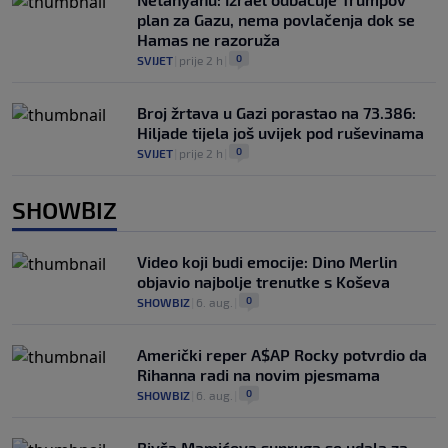
plan za Gazu, nema povlačenja dok se
Hamas ne razoruža
0
SVIJET
|
prije 2 h
|
Broj žrtava u Gazi porastao na 73.386:
Hiljade tijela još uvijek pod ruševinama
0
SVIJET
|
prije 2 h
|
SHOWBIZ
Video koji budi emocije: Dino Merlin
objavio najbolje trenutke s Koševa
0
SHOWBIZ
|
6. aug.
|
Američki reper A$AP Rocky potvrdio da
Rihanna radi na novim pjesmama
0
SHOWBIZ
|
6. aug.
|
Bivša Mamićeva supruga se udala za