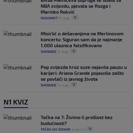
NBA zvijezdu, pjevala se Rozga i
Marinko Rokvić
0
NOGOMET
|
5. aug.
|
Misirlić o dešavanjima na Merlinovom
koncertu: Siguran sam da je najmanje
1.000 ulaznica falsifikovano
0
SHOWBIZ
|
5. aug.
|
Pop zvijezda kroz suze najavila pauzu u
karijeri: Ariana Grande pojasnila zašto
se povlači iz javnog života
0
SHOWBIZ
|
4. aug.
|
N1 KVIZ
Tačka na 7: Živimo li prošlost bez
budućnosti?
0
TAČKA NA SEDAM
|
prije 2 h
|