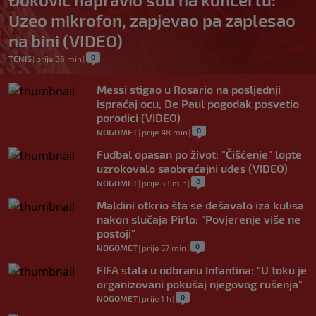
Uzeo mikrofon, zapjevao pa zaplesao
na bini (VIDEO)
0
TENIS
|
prije 36 min
|
Messi stigao u Rosario na posljednji
ispraćaj ocu, De Paul pogodak posvetio
porodici (VIDEO)
0
NOGOMET
|
prije 48 min
|
Fudbal opasan po život: "Čišćenje" lopte
uzrokovalo saobraćajni udes (VIDEO)
0
NOGOMET
|
prije 53 min
|
Maldini otkrio šta se dešavalo iza kulisa
nakon slučaja Pirlo: "Povjerenje više ne
postoji"
0
NOGOMET
|
prije 57 min
|
FIFA stala u odbranu Infantina: "U toku je
organizovani pokušaj njegovog rušenja"
0
NOGOMET
|
prije 1 h
|