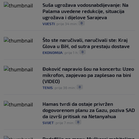
Suša ugrožava vodosnabdijevanje: Na
Palama uvedene redukcije, situacija
ugrožava i dijelove Sarajeva
0
VIJESTI
|
prije 34 min
|
Što ste naručivali, naručivali ste: Kraj
Glova u BiH, od sutra prestaju dostave
0
EKONOMIJA
|
prije 1 h
|
Đoković napravio šou na koncertu: Uzeo
mikrofon, zapjevao pa zaplesao na bini
(VIDEO)
0
TENIS
|
prije 36 min
|
Hamas tvrdi da ostaje privržen
dogovorenom planu za Gazu, poziva SAD
da izvrši pritisak na Netanyahua
0
SVIJET
|
prije 7 min
|
Pedofilija na moru: Muškarci mobitelima