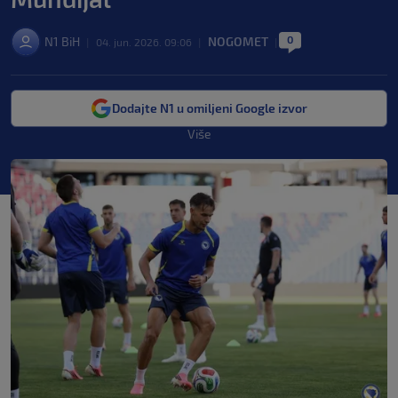
0
N1 BiH
NOGOMET
|
04. jun. 2026. 09:06
|
|
Dodajte N1 u omiljeni Google izvor
Više