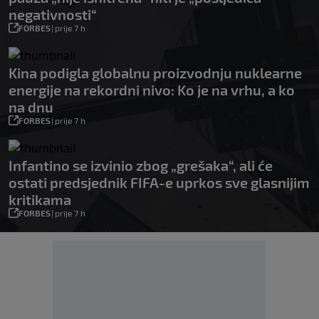
negativnosti“
FORBES
|
prije 7 h
Kina podigla globalnu proizvodnju nuklearne
energije na rekordni nivo: Ko je na vrhu, a ko
na dnu
FORBES
|
prije 7 h
Infantino se izvinio zbog „grešaka“, ali će
ostati predsjednik FIFA-e uprkos sve glasnijim
kritikama
FORBES
|
prije 7 h