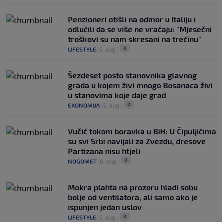
Penzioneri otišli na odmor u Italiju i
odlučili da se više ne vraćaju: "Mjesečni
troškovi su nam skresani na trećinu"
0
LIFESTYLE
|
5. aug.
|
Šezdeset posto stanovnika glavnog
grada u kojem živi mnogo Bosanaca živi
u stanovima koje daje grad
0
EKONOMIJA
|
5. aug.
|
Vučić tokom boravka u BiH: U Čipuljićima
su svi Srbi navijali za Zvezdu, dresove
Partizana nisu htjeli
0
NOGOMET
|
6. aug.
|
Mokra plahta na prozoru hladi sobu
bolje od ventilatora, ali samo ako je
ispunjen jedan uslov
0
LIFESTYLE
|
5. aug.
|