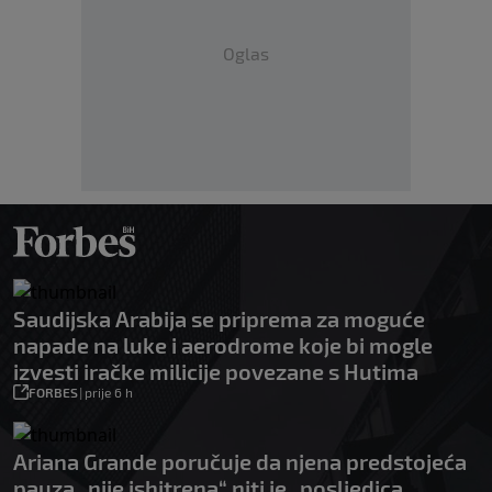
Oglas
Saudijska Arabija se priprema za moguće
napade na luke i aerodrome koje bi mogle
izvesti iračke milicije povezane s Hutima
FORBES
|
prije 6 h
Ariana Grande poručuje da njena predstojeća
pauza „nije ishitrena“ niti je „posljedica