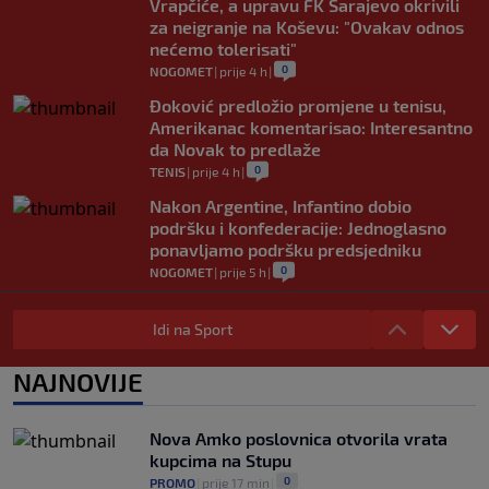
Vrapčiće, a upravu FK Sarajevo okrivili
za neigranje na Koševu: "Ovakav odnos
nećemo tolerisati"
0
NOGOMET
|
prije 4 h
|
Đoković predložio promjene u tenisu,
Amerikanac komentarisao: Interesantno
da Novak to predlaže
0
TENIS
|
prije 4 h
|
Nakon Argentine, Infantino dobio
podršku i konfederacije: Jednoglasno
ponavljamo podršku predsjedniku
0
NOGOMET
|
prije 5 h
|
Tužne vijesti: Preminuo nekadašnji
prvak Jugoslavije
Idi na Sport
0
OSTALI SPORTOVI
|
prije 5 h
|
NAJNOVIJE
Pravna bitka Luke Dončića i Anamarije
Goltes seli se u Sloveniju: Spominje se
čak 50 miliona dolara
Nova Amko poslovnica otvorila vrata
0
KOŠARKA
|
prije 6 h
|
kupcima na Stupu
0
PROMO
|
prije 17 min
|