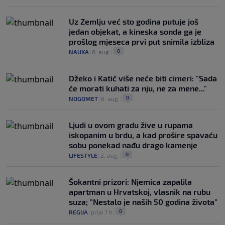
Uz Zemlju već sto godina putuje još
jedan objekat, a kineska sonda ga je
prošlog mjeseca prvi put snimila izbliza
0
NAUKA
|
6. aug.
|
Džeko i Katić više neće biti cimeri: "Sada
će morati kuhati za nju, ne za mene..."
0
NOGOMET
|
6. aug.
|
Ljudi u ovom gradu žive u rupama
iskopanim u brdu, a kad prošire spavaću
sobu ponekad nađu drago kamenje
0
LIFESTYLE
|
2. aug.
|
Šokantni prizori: Njemica zapalila
apartman u Hrvatskoj, vlasnik na rubu
suza; "Nestalo je naših 50 godina života"
0
REGIJA
|
prije 7 h
|