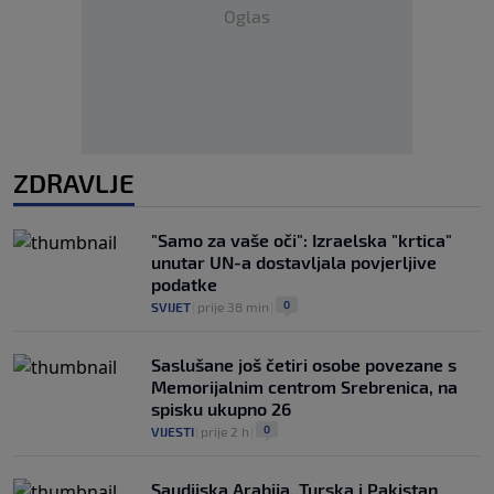
Oglas
ZDRAVLJE
"Samo za vaše oči": Izraelska "krtica"
unutar UN-a dostavljala povjerljive
podatke
0
SVIJET
|
prije 38 min
|
Saslušane još četiri osobe povezane s
Memorijalnim centrom Srebrenica, na
spisku ukupno 26
0
VIJESTI
|
prije 2 h
|
Saudijska Arabija, Turska i Pakistan