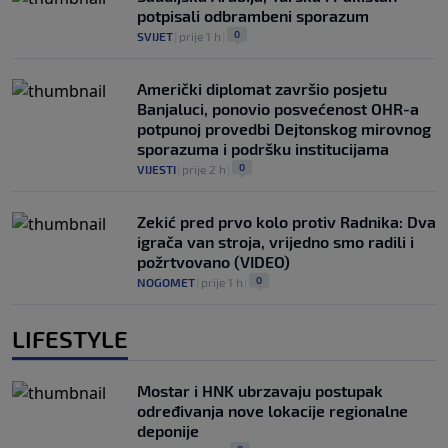
potpisali odbrambeni sporazum
0
SVIJET
|
prije 1 h
|
Američki diplomat završio posjetu
Banjaluci, ponovio posvećenost OHR-a
potpunoj provedbi Dejtonskog mirovnog
sporazuma i podršku institucijama
0
VIJESTI
|
prije 2 h
|
Zekić pred prvo kolo protiv Radnika: Dva
igrača van stroja, vrijedno smo radili i
požrtvovano (VIDEO)
0
NOGOMET
|
prije 1 h
|
LIFESTYLE
Mostar i HNK ubrzavaju postupak
određivanja nove lokacije regionalne
deponije