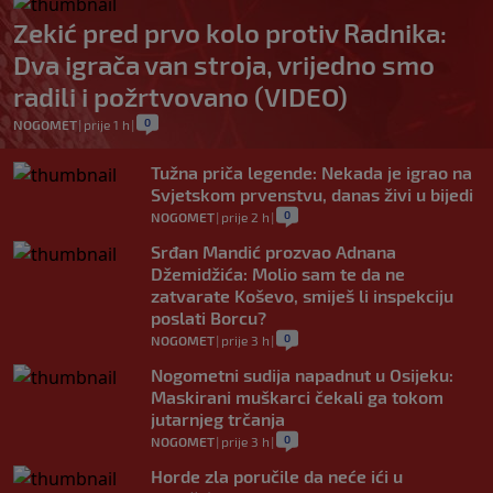
Zekić pred prvo kolo protiv Radnika:
Dva igrača van stroja, vrijedno smo
radili i požrtvovano (VIDEO)
0
NOGOMET
|
prije 1 h
|
Tužna priča legende: Nekada je igrao na
Svjetskom prvenstvu, danas živi u bijedi
0
NOGOMET
|
prije 2 h
|
Srđan Mandić prozvao Adnana
Džemidžića: Molio sam te da ne
zatvarate Koševo, smiješ li inspekciju
poslati Borcu?
0
NOGOMET
|
prije 3 h
|
Nogometni sudija napadnut u Osijeku:
Maskirani muškarci čekali ga tokom
jutarnjeg trčanja
0
NOGOMET
|
prije 3 h
|
Horde zla poručile da neće ići u