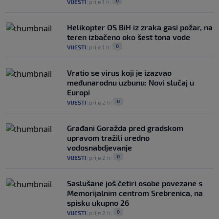
0
VIJESTI
|
prije 1 h
|
Helikopter OS BiH iz zraka gasi požar, na
teren izbačeno oko šest tona vode
0
VIJESTI
|
prije 1 h
|
Vratio se virus koji je izazvao
međunarodnu uzbunu: Novi slučaj u
Europi
0
VIJESTI
|
prije 2 h
|
Građani Goražda pred gradskom
upravom tražili uredno
vodosnabdjevanje
0
VIJESTI
|
prije 2 h
|
Saslušane još četiri osobe povezane s
Memorijalnim centrom Srebrenica, na
spisku ukupno 26
0
VIJESTI
|
prije 2 h
|