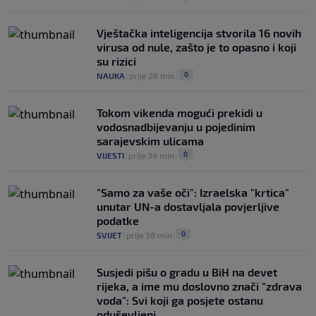
Vještačka inteligencija stvorila 16 novih
virusa od nule, zašto je to opasno i koji
su rizici
0
NAUKA
|
prije 26 min
|
Tokom vikenda mogući prekidi u
vodosnadbijevanju u pojedinim
sarajevskim ulicama
0
VIJESTI
|
prije 34 min
|
"Samo za vaše oči": Izraelska "krtica"
unutar UN-a dostavljala povjerljive
podatke
0
SVIJET
|
prije 38 min
|
Susjedi pišu o gradu u BiH na devet
rijeka, a ime mu doslovno znači "zdrava
voda": Svi koji ga posjete ostanu
oduševljeni