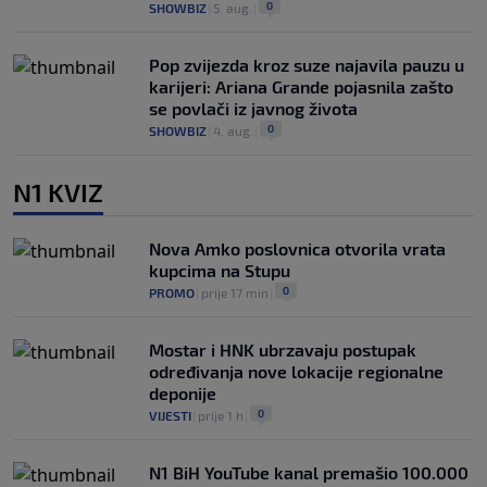
0
SHOWBIZ
|
5. aug.
|
Pop zvijezda kroz suze najavila pauzu u
karijeri: Ariana Grande pojasnila zašto
se povlači iz javnog života
0
SHOWBIZ
|
4. aug.
|
N1 KVIZ
Nova Amko poslovnica otvorila vrata
kupcima na Stupu
0
PROMO
|
prije 17 min
|
Mostar i HNK ubrzavaju postupak
određivanja nove lokacije regionalne
deponije
0
VIJESTI
|
prije 1 h
|
N1 BiH YouTube kanal premašio 100.000