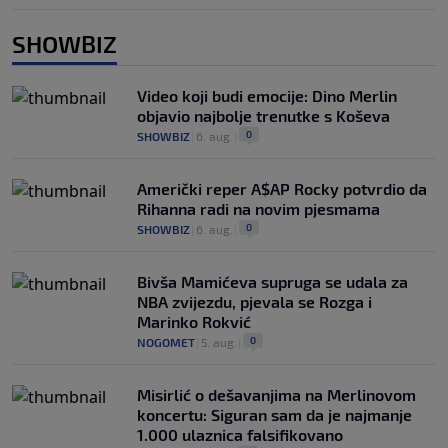
SHOWBIZ
Video koji budi emocije: Dino Merlin
objavio najbolje trenutke s Koševa
0
SHOWBIZ
|
6. aug.
|
Američki reper A$AP Rocky potvrdio da
Rihanna radi na novim pjesmama
0
SHOWBIZ
|
6. aug.
|
Bivša Mamićeva supruga se udala za
NBA zvijezdu, pjevala se Rozga i
Marinko Rokvić
0
NOGOMET
|
5. aug.
|
Misirlić o dešavanjima na Merlinovom
koncertu: Siguran sam da je najmanje
1.000 ulaznica falsifikovano