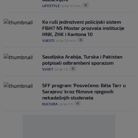
0
LIFESTYLE
|
prije 51 min
|
Ko ruši jedinstveni policijski sistem
FBiH? NS Mostar prozvala institucije
HNK, ZHK i Kantona 10
0
VIJESTI
|
prije 53 min
|
Saudijska Arabija, Turska i Pakistan
potpisali odbrambeni sporazum
0
SVIJET
|
prije 1 h
|
SFF program 'Posvećeno: Béla Tarr u
Sarajevu' kroz filmove njegovih
nekadašnjih studenata
0
KULTURA
|
prije 1 h
|