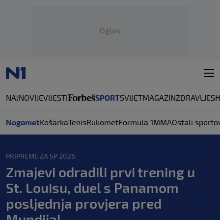
Oglas
NAJNOVIJE
VIJESTI
SPORT
SVIJET
MAGAZIN
ZDRAVLJE
S
Nogomet
Košarka
Tenis
Rukomet
Formula 1
MMA
Ostali sporto
PRIPREME ZA SP 2026
Zmajevi odradili prvi trening u
St. Louisu, duel s Panamom
posljednja provjera pred
Mundijal