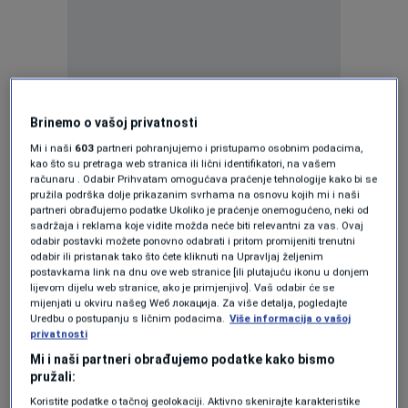
Oglas
Brinemo o vašoj privatnosti
Mi i naši
603
partneri pohranjujemo i pristupamo osobnim podacima,
kao što su pretraga web stranica ili lični identifikatori, na vašem
računaru . Odabir Prihvatam omogućava praćenje tehnologije kako bi se
pružila podrška dolje prikazanim svrhama na osnovu kojih mi i naši
partneri obrađujemo podatke Ukoliko je praćenje onemogućeno, neki od
Kako je navedeno, duel s Panamom bit će
sadržaja i reklama koje vidite možda neće biti relevantni za vas. Ovaj
odabir postavki možete ponovno odabrati i pritom promijeniti trenutni
posljednji test za bh. tim pred odlazak na
odabir ili pristanak tako što ćete kliknuti na Upravljaj željenim
postavkama link na dnu ove web stranice [ili plutajuću ikonu u donjem
Mundijal, ali i prilika da se dodatno uigra ekipa
lijevom dijelu web stranice, ako je primjenjivo]. Vaš odabir će se
mijenjati u okviru našeg Wеб локација. Za više detalja, pogledajte
te potvrde dobra atmosfera i zajedništvo koji,
Uredbu o postupanju s ličnim podacima.
Više informacija o vašoj
privatnosti
prema ocjeni Saveza, krase reprezentaciju BiH.
Mi i naši partneri obrađujemo podatke kako bismo
pružali:
Bosna i Hercegovina će prvi meč na
Koristite podatke o tačnoj geolokaciji. Aktivno skenirajte karakteristike