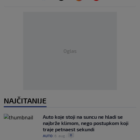
Oglas
NAJČITANIJE
Auto koje stoji na suncu ne hladi se
najbrže klimom, nego postupkom koji
traje petnaest sekundi
0
AUTO
|
6. aug.
|