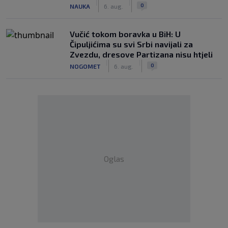
|
|
0
NAUKA
6. aug.
Vučić tokom boravka u BiH: U
Čipuljićima su svi Srbi navijali za
Zvezdu, dresove Partizana nisu htjeli
|
|
0
NOGOMET
6. aug.
Oglas