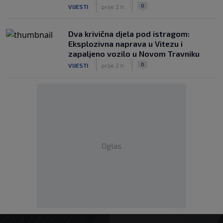
|
|
0
VIJESTI
prije 2 h
Dva krivična djela pod istragom:
Eksplozivna naprava u Vitezu i
zapaljeno vozilo u Novom Travniku
|
|
0
VIJESTI
prije 2 h
Oglas