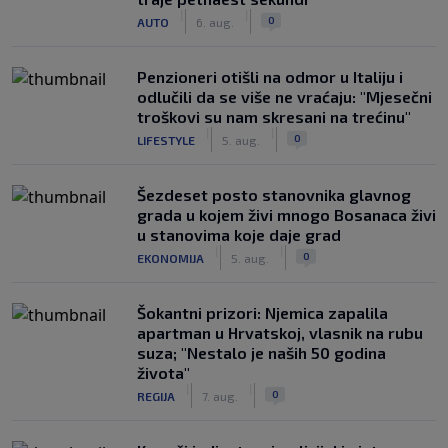
|
|
0
AUTO
6. aug.
Penzioneri otišli na odmor u Italiju i
odlučili da se više ne vraćaju: "Mjesečni
troškovi su nam skresani na trećinu"
|
|
0
LIFESTYLE
5. aug.
Šezdeset posto stanovnika glavnog
grada u kojem živi mnogo Bosanaca živi
u stanovima koje daje grad
|
|
0
EKONOMIJA
5. aug.
Šokantni prizori: Njemica zapalila
apartman u Hrvatskoj, vlasnik na rubu
suza; "Nestalo je naših 50 godina
života"
|
|
0
REGIJA
7. aug.