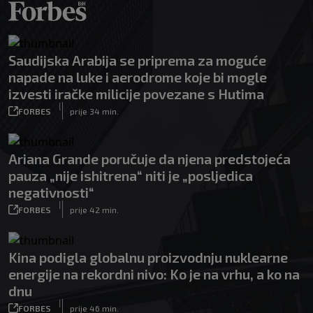
Saudijska Arabija se priprema za moguće
napade na luke i aerodrome koje bi mogle
izvesti iračke milicije povezane s Hutima
|
FORBES
prije 34 min.
Ariana Grande poručuje da njena predstojeća
pauza „nije ishitrena“ niti je „posljedica
negativnosti“
|
FORBES
prije 42 min.
Kina podigla globalnu proizvodnju nuklearne
energije na rekordni nivo: Ko je na vrhu, a ko na
dnu
|
FORBES
prije 46 min.