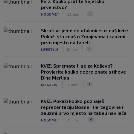
Kviz: Koliko pratite Svjetsko
prvenstvo?
|
|
1
NOGOMET
22. jun.
Skrati vrijeme do utakmice uz naš kviz:
Pokaži šta znaš o Zmajevima i zauzmi
prvo mjesto na tabeli
|
|
1
LIFESTYLE
12. jun.
KVIZ: Spremate li se za Koševo?
Provjerite koliko dobro znate stihove
Dine Merlina
|
|
1
MAGAZIN
31. mar.
KVIZ: Pokaži koliko poznaješ
reprezentaciju Bosne i Hercegovine i
zauzmi prvo mjesto na tabeli navijača
|
|
0
NOGOMET
31. mar.