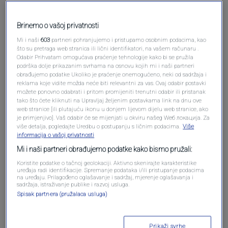
Pošalji komentar
Brinemo o vašoj privatnosti
Mi i naši
603
partneri pohranjujemo i pristupamo osobnim podacima, kao
što su pretraga web stranica ili lični identifikatori, na vašem računaru .
Odabir Prihvatam omogućava praćenje tehnologije kako bi se pružila
podrška dolje prikazanim svrhama na osnovu kojih mi i naši partneri
obrađujemo podatke Ukoliko je praćenje onemogućeno, neki od sadržaja i
reklama koje vidite možda neće biti relevantni za vas. Ovaj odabir postavki
možete ponovno odabrati i pritom promijeniti trenutni odabir ili pristanak
tako što ćete kliknuti na Upravljaj željenim postavkama link na dnu ove
web stranice [ili plutajuću ikonu u donjem lijevom dijelu web stranice, ako
je primjenjivo]. Vaš odabir će se mijenjati u okviru našeg Wеб локација. Za
više detalja, pogledajte Uredbu o postupanju s ličnim podacima.
Više
Oglas
informacija o vašoj privatnosti
Mi i naši partneri obrađujemo podatke kako bismo pružali:
Koristite podatke o tačnoj geolokaciji. Aktivno skenirajte karakteristike
uređaja radi identifikacije. Spremanje podataka i/ili pristupanje podacima
na uređaju. Prilagođeno oglašavanje i sadržaj, mjerenje oglašavanja i
sadržaja, istraživanje publike i razvoj usluga.
Spisak partnera (pružalaca usluga)
Prikaži svrhe