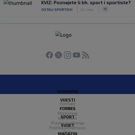
KVIZ: Poznajete li bh. sport i sportiste?
|
|
0
OSTALI SPORTOVI
23. mar.
NAJNOVIJE
VIJESTI
Kontakt
FORBES
O nama
Marketing
SPORT
Impresum
Pravila korištenja
SVIJET
Politika privatnosti
RSS
MAGAZIN