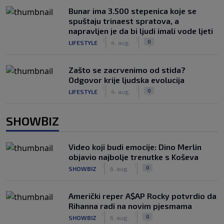
Bunar imа 3.500 stepenica koje se
spuštaju trinaest spratova, a
napravljen je da bi ljudi imali vode ljeti
|
|
0
LIFESTYLE
4. aug.
Zašto se zacrvenimo od stida?
Odgovor krije ljudska evolucija
|
|
0
LIFESTYLE
4. aug.
SHOWBIZ
Video koji budi emocije: Dino Merlin
objavio najbolje trenutke s Koševa
|
|
0
SHOWBIZ
6. aug.
Američki reper A$AP Rocky potvrdio da
Rihanna radi na novim pjesmama
|
|
0
SHOWBIZ
6. aug.