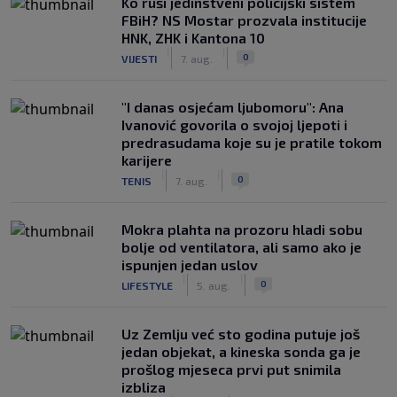
Ko ruši jedinstveni policijski sistem
FBiH? NS Mostar prozvala institucije
HNK, ZHK i Kantona 10
|
|
0
VIJESTI
7. aug.
"I danas osjećam ljubomoru": Ana
Ivanović govorila o svojoj ljepoti i
predrasudama koje su je pratile tokom
karijere
|
|
0
TENIS
7. aug.
Mokra plahta na prozoru hladi sobu
bolje od ventilatora, ali samo ako je
ispunjen jedan uslov
|
|
0
LIFESTYLE
5. aug.
Uz Zemlju već sto godina putuje još
jedan objekat, a kineska sonda ga je
prošlog mjeseca prvi put snimila
izbliza