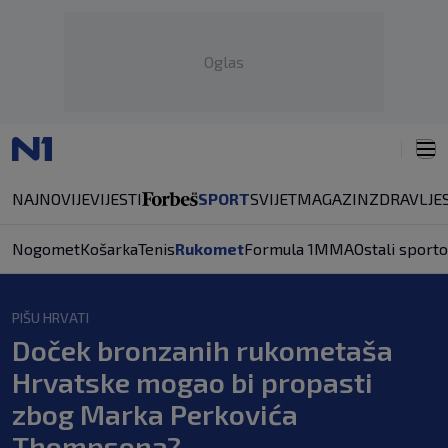
Oglas
NAJNOVIJE
VIJESTI
SPORT
SVIJET
MAGAZIN
ZDRAVLJE
Nogomet
Košarka
Tenis
Rukomet
Formula 1
MMA
Ostali sporto
PIŠU HRVATI
Doček bronzanih rukometaša
Hrvatske mogao bi propasti
zbog Marka Perkovića
Thompsona?