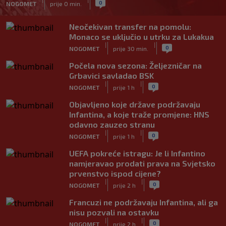
0
NOGOMET
prije 0 min.
Neočekivan transfer na pomolu:
Monaco se uključio u utrku za Lukakua
|
|
0
NOGOMET
prije 30 min.
Počela nova sezona: Željezničar na
Grbavici savladao BSK
|
|
0
NOGOMET
prije 1 h
Objavljeno koje države podržavaju
Infantina, a koje traže promjene: HNS
odavno zauzeo stranu
|
|
0
NOGOMET
prije 1 h
UEFA pokreće istragu: Je li Infantino
namjeravao prodati prava na Svjetsko
prvenstvo ispod cijene?
|
|
0
NOGOMET
prije 2 h
Francuzi ne podržavaju Infantina, ali ga
nisu pozvali na ostavku
|
|
0
NOGOMET
prije 2 h