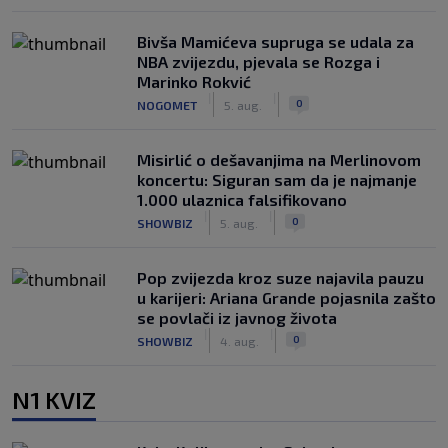
Bivša Mamićeva supruga se udala za
NBA zvijezdu, pjevala se Rozga i
Marinko Rokvić
|
|
0
NOGOMET
5. aug.
Misirlić o dešavanjima na Merlinovom
koncertu: Siguran sam da je najmanje
1.000 ulaznica falsifikovano
|
|
0
SHOWBIZ
5. aug.
Pop zvijezda kroz suze najavila pauzu
u karijeri: Ariana Grande pojasnila zašto
se povlači iz javnog života
|
|
0
SHOWBIZ
4. aug.
N1 KVIZ