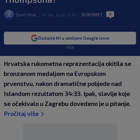
0
Sport Klub
RUKOMET
|
01. feb. 2026. 21:30
|
|
Dodajte N1 u omiljeni Google izvor
Više
Hrvatska rukometna reprezentacija okitila se
bronzanom medaljom na Evropskom
prvenstvu, nakon dramatične pobjede nad
Islandom rezultatom 34:33. Ipak, slavlje koje
se očekivalo u Zagrebu dovedeno je u pitanje.
Pročitaj više