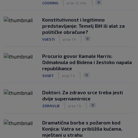
|
|
0
COOKING
prije 12 min.
Konstitutivnost i legitimno
predstavljanje: Temelj BiH ili alat za
političke obračune?
|
|
0
VIJESTI
prije 1 h
Procurio govor Kamale Harris:
Odmaknula od Bidena i žestoko napala
republikance
|
|
0
SVIJET
prije 1 h
Doktori: Za zdravo srce treba jesti
dvije supernamirnice
|
|
0
ZDRAVLJE
prije 1 h
Dramatična borba s požarom kod
Konjica: Vatra se približila kućama,
mještani u strahu