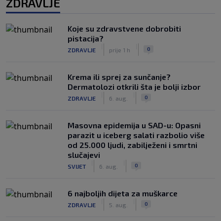
ZDRAVLJE
Koje su zdravstvene dobrobiti
pistacija?
|
|
0
ZDRAVLJE
prije 1 h
Krema ili sprej za sunčanje?
Dermatolozi otkrili šta je bolji izbor
|
|
0
ZDRAVLJE
6. aug.
Masovna epidemija u SAD-u: Opasni
parazit u iceberg salati razbolio više
od 25.000 ljudi, zabilježeni i smrtni
slučajevi
|
|
0
SVIJET
6. aug.
6 najboljih dijeta za muškarce
|
|
0
ZDRAVLJE
5. aug.