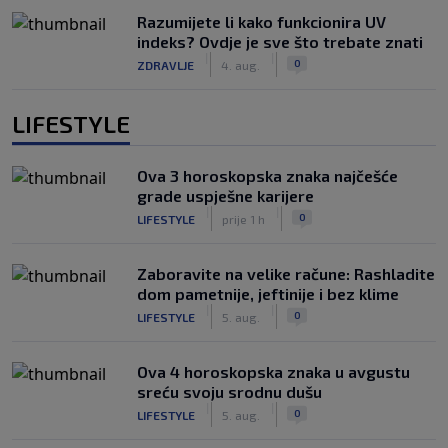
Razumijete li kako funkcionira UV
indeks? Ovdje je sve što trebate znati
|
|
0
ZDRAVLJE
4. aug.
LIFESTYLE
Ova 3 horoskopska znaka najčešće
grade uspješne karijere
|
|
0
LIFESTYLE
prije 1 h
Zaboravite na velike račune: Rashladite
dom pametnije, jeftinije i bez klime
|
|
0
LIFESTYLE
5. aug.
Ova 4 horoskopska znaka u avgustu
sreću svoju srodnu dušu
|
|
0
LIFESTYLE
5. aug.