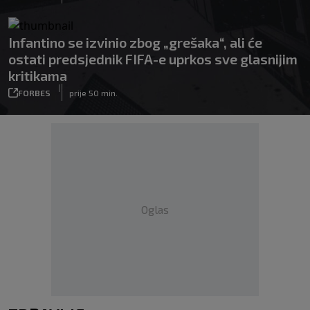
Infantino se izvinio zbog „grešaka“, ali će
ostati predsjednik FIFA-e uprkos sve glasnijim
kritikama
|
FORBES
prije 50 min.
Oglas