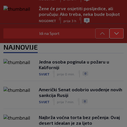
Žene će prve osjetiti posljedice, ali
poručuju: Ako treba, neka bude bojkot
|
|
0
NOGOMET
prije 3 h
Zvanično: Samed Baždar ima novi klub,
Idi na Sport
zadužio broj sa velikom "težinom"
|
|
0
NOGOMET
prije 5 h
NAJNOVIJE
Prije nekoliko godina zaludjela je
internet, a onda nestala iz javnosti: Svi
Jedna osoba poginula u požaru u
se pitaju gdje je i šta radi (VIDEO)
Kaliforniji
|
|
0
OSTALI SPORTOVI
prije 5 h
|
|
0
SVIJET
prije 0 min.
Američki Senat odobrio uvođenje novih
sankcija Rusiji
|
|
0
SVIJET
prije 7 min.
Najbrža voćna torta bez pečenja: Ovaj
desert idealan je za ljeto