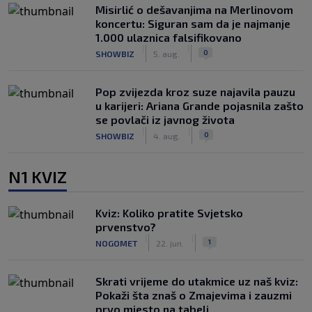
Misirlić o dešavanjima na Merlinovom
koncertu: Siguran sam da je najmanje
1.000 ulaznica falsifikovano
|
|
0
SHOWBIZ
5. aug.
Pop zvijezda kroz suze najavila pauzu
u karijeri: Ariana Grande pojasnila zašto
se povlači iz javnog života
|
|
0
SHOWBIZ
4. aug.
N1 KVIZ
Kviz: Koliko pratite Svjetsko
prvenstvo?
|
|
1
NOGOMET
22. jun.
Skrati vrijeme do utakmice uz naš kviz:
Pokaži šta znaš o Zmajevima i zauzmi
prvo mjesto na tabeli