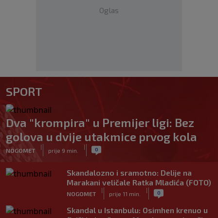
Oglas
SPORT
Dva "krompira" u Premijer ligi: Bez
golova u dvije utakmice prvog kola
|
|
0
NOGOMET
prije 9 min.
Skandalozno i sramotno: Delije na
Marakani veličale Ratka Mladića (FOTO)
|
|
0
NOGOMET
prije 11 min.
Skandal u Istanbulu: Osimhen krenuo u