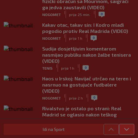
fizički obračun sa Mourinom, saigrači
ga jedva zaustavili (VIDEO)
|
|
0
NOGOMET
prije 25 min.
Kakav otac, takav sin: I Kodro mlađi
pogodio protiv Real Madrida (VIDEO)
|
|
0
NOGOMET
prije 1 h
Sudija dosjetljivim komentarom
nasmijao publiku nakon žalbe tenisera
(VIDEO)
|
|
0
TENIS
prije 1 h
Haos u Irskoj: Navijač utrčao na teren i
nasrnuo na gostujuće fudbalere
(VIDEO)
|
|
0
NOGOMET
prije 2 h
Rivalstvo je ostalo po strani: Real
Madrid se oglasio nakon teškog
gubitka Lionela Messija
|
|
0
NOGOMET
prije 2 h
Idi na Sport