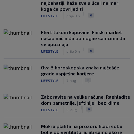
najbahatiji: Kaže sve u lice i ne mari
koga će povrijediti
|
|
0
LIFESTYLE
prije 3 h
Flert tokom kupovine: Finski market
našao način da pomogne samcima da
se upoznaju
|
|
0
LIFESTYLE
prije 6 h
Ova 3 horoskopska znaka najčešće
grade uspješne karijere
|
|
0
LIFESTYLE
7. aug.
Zaboravite na velike račune: Rashladite
dom pametnije, jeftinije i bez klime
|
|
0
LIFESTYLE
5. aug.
Mokra plahta na prozoru hladi sobu
bolje od ventilatora, ali samo ako je