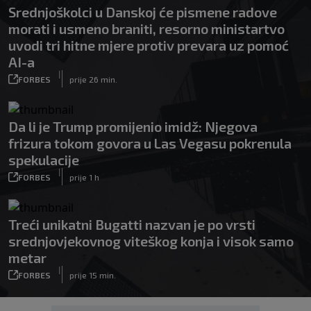
Srednjoškolci u Danskoj će pismene radove
morati i usmeno braniti, resorno ministartvo
uvodi tri hitne mjere protiv prevara uz pomoć
AI-a
|
FORBES
prije 26 min.
Da li je Trump promijenio imidž: Njegova
frizura tokom govora u Las Vegasu pokrenula
spekulacije
|
FORBES
prije 1 h
Treći unikatni Bugatti nazvan je po vrsti
srednjovjekovnog viteškog konja i visok samo
metar
|
FORBES
prije 15 min.