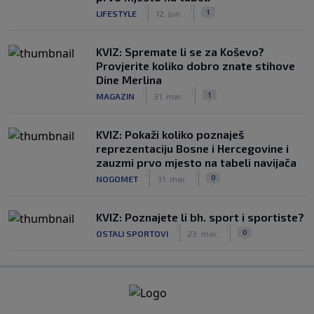
|
|
1
LIFESTYLE
12. jun.
KVIZ: Spremate li se za Koševo?
Provjerite koliko dobro znate stihove
Dine Merlina
|
|
1
MAGAZIN
31. mar.
KVIZ: Pokaži koliko poznaješ
reprezentaciju Bosne i Hercegovine i
zauzmi prvo mjesto na tabeli navijača
|
|
0
NOGOMET
31. mar.
KVIZ: Poznajete li bh. sport i sportiste?
|
|
0
OSTALI SPORTOVI
23. mar.