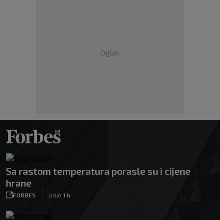
Oglas
Sa rastom temperatura porasle su i cijene
hrane
|
FORBES
prije 1 h