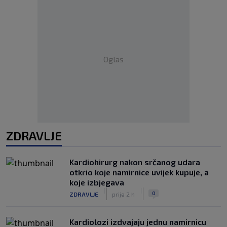
Oglas
ZDRAVLJE
Kardiohirurg nakon srčanog udara
otkrio koje namirnice uvijek kupuje, a
koje izbjegava
|
|
0
ZDRAVLJE
prije 2 h
Kardiolozi izdvajaju jednu namirnicu