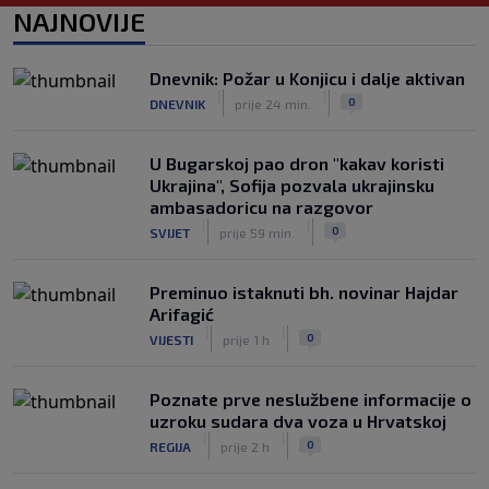
WNBA igračice odgovorile Kanteru
NAJNOVIJE
nakon provokacije: "Nećemo biti
politički pijuni"
|
|
0
KOŠARKA
prije 2 h
Dnevnik: Požar u Konjicu i dalje aktivan
|
|
0
DNEVNIK
prije 24 min.
Infantino nekada poručivao: "Novac
FIFA-e je vaš novac", danas se suočava
s najvećom krizom
U Bugarskoj pao dron "kakav koristi
|
|
0
NOGOMET
prije 3 h
Ukrajina", Sofija pozvala ukrajinsku
ambasadoricu na razgovor
|
|
0
SVIJET
prije 59 min.
Preminuo istaknuti bh. novinar Hajdar
Arifagić
|
|
0
VIJESTI
prije 1 h
Poznate prve neslužbene informacije o
uzroku sudara dva voza u Hrvatskoj
|
|
0
REGIJA
prije 2 h