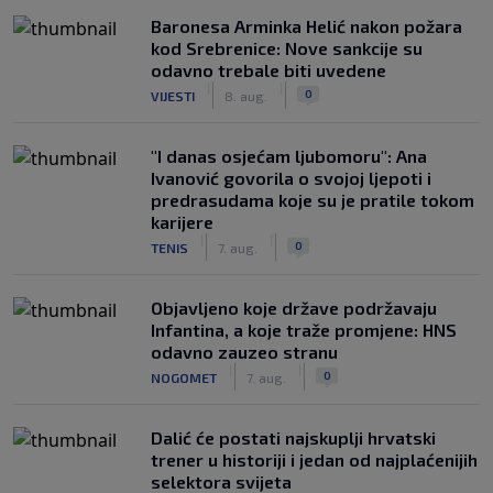
Baronesa Arminka Helić nakon požara
kod Srebrenice: Nove sankcije su
odavno trebale biti uvedene
|
|
0
VIJESTI
8. aug.
"I danas osjećam ljubomoru": Ana
Ivanović govorila o svojoj ljepoti i
predrasudama koje su je pratile tokom
karijere
|
|
0
TENIS
7. aug.
Objavljeno koje države podržavaju
Infantina, a koje traže promjene: HNS
odavno zauzeo stranu
|
|
0
NOGOMET
7. aug.
Dalić će postati najskuplji hrvatski
trener u historiji i jedan od najplaćenijih
selektora svijeta