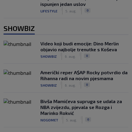
ispunjen jedan uslov
|
|
0
LIFESTYLE
5. aug.
SHOWBIZ
Video koji budi emocije: Dino Merlin
objavio najbolje trenutke s Koševa
|
|
0
SHOWBIZ
6. aug.
Američki reper A$AP Rocky potvrdio da
Rihanna radi na novim pjesmama
|
|
0
SHOWBIZ
6. aug.
Bivša Mamićeva supruga se udala za
NBA zvijezdu, pjevala se Rozga i
Marinko Rokvić
|
|
0
NOGOMET
5. aug.