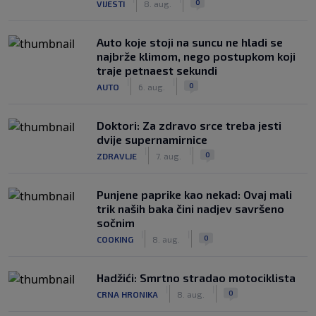
0
VIJESTI
8. aug.
Auto koje stoji na suncu ne hladi se
najbrže klimom, nego postupkom koji
traje petnaest sekundi
|
|
0
AUTO
6. aug.
Doktori: Za zdravo srce treba jesti
dvije supernamirnice
|
|
0
ZDRAVLJE
7. aug.
Punjene paprike kao nekad: Ovaj mali
trik naših baka čini nadjev savršeno
sočnim
|
|
0
COOKING
8. aug.
Hadžići: Smrtno stradao motociklista
|
|
0
CRNA HRONIKA
8. aug.