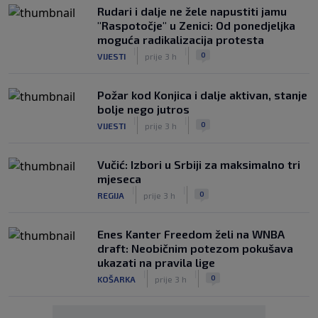
Rudari i dalje ne žele napustiti jamu
"Raspotočje" u Zenici: Od ponedjeljka
moguća radikalizacija protesta
|
|
0
VIJESTI
prije 3 h
Požar kod Konjica i dalje aktivan, stanje
bolje nego jutros
|
|
0
VIJESTI
prije 3 h
Vučić: Izbori u Srbiji za maksimalno tri
mjeseca
|
|
0
REGIJA
prije 3 h
Enes Kanter Freedom želi na WNBA
draft: Neobičnim potezom pokušava
ukazati na pravila lige
|
|
0
KOŠARKA
prije 3 h