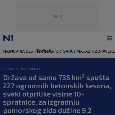
Oglas
NAJNOVIJE
VIJESTI
SPORT
SVIJET
MAGAZIN
ZDRAVLJE
JEDINSTVENI PROJEKAT
Država od samo 735 km² spušta
227 ogromnih betonskih kesona,
svaki otprilike visine 10-
spratnice, za izgradnju
pomorskog zida dužine 9,2