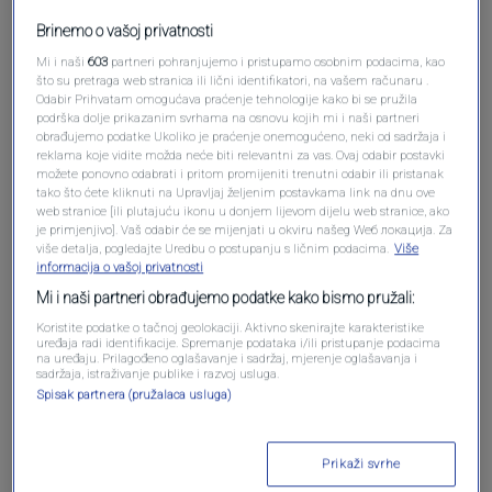
Pošalji komentar
Brinemo o vašoj privatnosti
Mi i naši
603
partneri pohranjujemo i pristupamo osobnim podacima, kao
što su pretraga web stranica ili lični identifikatori, na vašem računaru .
Odabir Prihvatam omogućava praćenje tehnologije kako bi se pružila
podrška dolje prikazanim svrhama na osnovu kojih mi i naši partneri
obrađujemo podatke Ukoliko je praćenje onemogućeno, neki od sadržaja i
reklama koje vidite možda neće biti relevantni za vas. Ovaj odabir postavki
možete ponovno odabrati i pritom promijeniti trenutni odabir ili pristanak
tako što ćete kliknuti na Upravljaj željenim postavkama link na dnu ove
web stranice [ili plutajuću ikonu u donjem lijevom dijelu web stranice, ako
je primjenjivo]. Vaš odabir će se mijenjati u okviru našeg Wеб локација. Za
više detalja, pogledajte Uredbu o postupanju s ličnim podacima.
Više
Oglas
informacija o vašoj privatnosti
Mi i naši partneri obrađujemo podatke kako bismo pružali:
Koristite podatke o tačnoj geolokaciji. Aktivno skenirajte karakteristike
uređaja radi identifikacije. Spremanje podataka i/ili pristupanje podacima
na uređaju. Prilagođeno oglašavanje i sadržaj, mjerenje oglašavanja i
sadržaja, istraživanje publike i razvoj usluga.
Spisak partnera (pružalaca usluga)
Prikaži svrhe