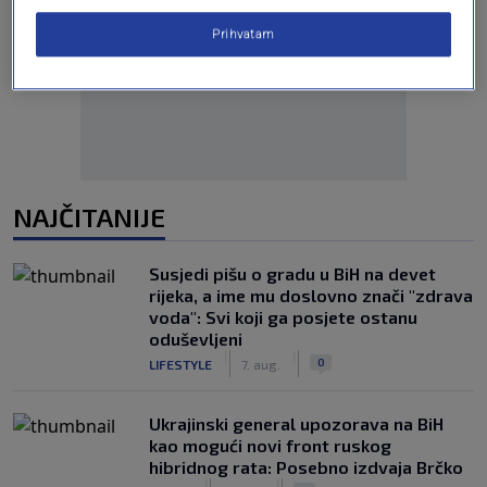
Prihvatam
Oglas
NAJČITANIJE
Susjedi pišu o gradu u BiH na devet
rijeka, a ime mu doslovno znači "zdrava
voda": Svi koji ga posjete ostanu
oduševljeni
|
|
0
LIFESTYLE
7. aug.
Ukrajinski general upozorava na BiH
kao mogući novi front ruskog
hibridnog rata: Posebno izdvaja Brčko
|
|