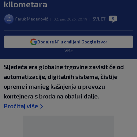
kilometara
0
Faruk Međedović
SVIJET
|
02. jun. 2026. 20:14
|
|
Dodajte N1 u omiljeni Google izvor
Više
Sljedeća era globalne trgovine zavisit će od
automatizacije, digitalnih sistema, čistije
opreme i manjeg kašnjenja u prevozu
kontejnera s broda na obalu i dalje.
Pročitaj više