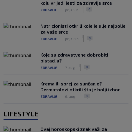
koju vrijedi jesti za zdravije srce
|
|
0
ZDRAVLJE
prije 5 h
Nutricionisti otkrili koje je ulje najbolje
za vaše srce
|
|
0
ZDRAVLJE
prije 8 h
Koje su zdravstvene dobrobiti
pistacija?
|
|
0
ZDRAVLJE
7. aug.
Krema ili sprej za sunčanje?
Dermatolozi otkrili šta je bolji izbor
|
|
0
ZDRAVLJE
6. aug.
LIFESTYLE
Ovaj horoskopski znak važi za