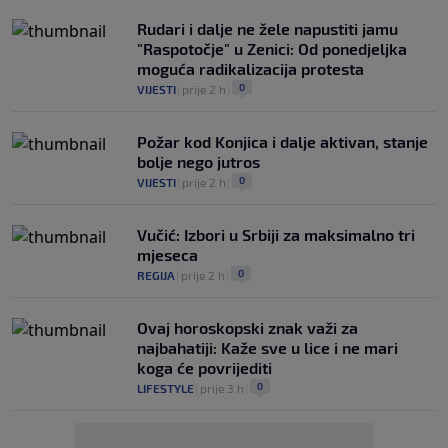
Rudari i dalje ne žele napustiti jamu
"Raspotočje" u Zenici: Od ponedjeljka
moguća radikalizacija protesta
0
VIJESTI
|
prije 2 h
|
Požar kod Konjica i dalje aktivan, stanje
bolje nego jutros
0
VIJESTI
|
prije 2 h
|
Vučić: Izbori u Srbiji za maksimalno tri
mjeseca
0
REGIJA
|
prije 2 h
|
Ovaj horoskopski znak važi za
najbahatiji: Kaže sve u lice i ne mari
koga će povrijediti
0
LIFESTYLE
|
prije 3 h
|