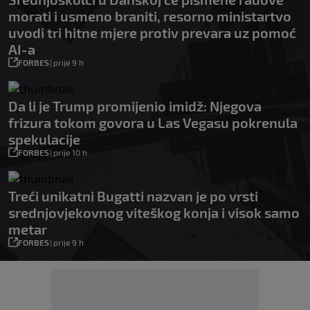
morati i usmeno braniti, resorno ministartvo
uvodi tri hitne mjere protiv prevara uz pomoć
AI-a
FORBES
|
prije 9 h
Da li je Trump promijenio imidž: Njegova
frizura tokom govora u Las Vegasu pokrenula
spekulacije
FORBES
|
prije 10 h
Treći unikatni Bugatti nazvan je po vrsti
srednjovjekovnog viteškog konja i visok samo
metar
FORBES
|
prije 9 h