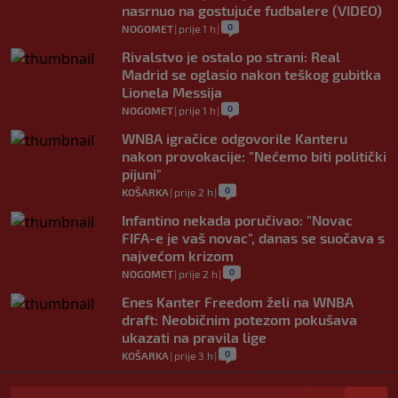
nasrnuo na gostujuće fudbalere (VIDEO)
0
NOGOMET
|
prije 1 h
|
Rivalstvo je ostalo po strani: Real
Madrid se oglasio nakon teškog gubitka
Lionela Messija
0
NOGOMET
|
prije 1 h
|
WNBA igračice odgovorile Kanteru
nakon provokacije: "Nećemo biti politički
pijuni"
0
KOŠARKA
|
prije 2 h
|
Infantino nekada poručivao: "Novac
FIFA-e je vaš novac", danas se suočava s
najvećom krizom
0
NOGOMET
|
prije 2 h
|
Enes Kanter Freedom želi na WNBA
draft: Neobičnim potezom pokušava
ukazati na pravila lige
0
KOŠARKA
|
prije 3 h
|
Jakirovićev Hull City doživio prvi poraz