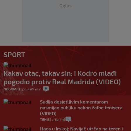
Oglas
SPORT
Kakav otac, takav sin: I Kodro mlađi
pogodio protiv Real Madrida (VIDEO)
0
NOGOMET
|
prije 49 min
|
Sudija dosjetljivim komentarom
nasmijao publiku nakon žalbe tenisera
(VIDEO)
0
TENIS
|
prije 1 h
|
Haos u Irskoj: Navijač utrčao na teren i