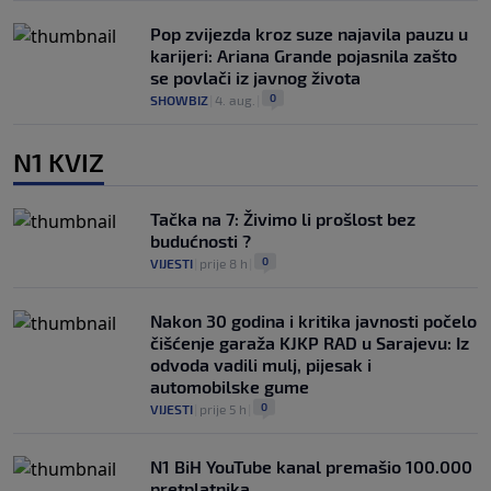
Pop zvijezda kroz suze najavila pauzu u
karijeri: Ariana Grande pojasnila zašto
se povlači iz javnog života
0
SHOWBIZ
|
4. aug.
|
N1 KVIZ
Tačka na 7: Živimo li prošlost bez
budućnosti ?
0
VIJESTI
|
prije 8 h
|
Nakon 30 godina i kritika javnosti počelo
čišćenje garaža KJKP RAD u Sarajevu: Iz
odvoda vadili mulj, pijesak i
automobilske gume
0
VIJESTI
|
prije 5 h
|
N1 BiH YouTube kanal premašio 100.000
pretplatnika