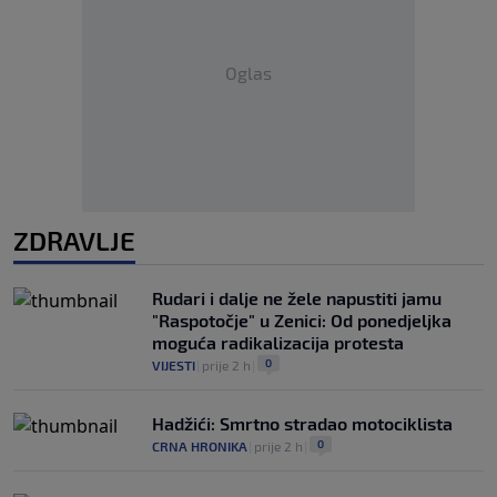
Oglas
ZDRAVLJE
Rudari i dalje ne žele napustiti jamu
"Raspotočje" u Zenici: Od ponedjeljka
moguća radikalizacija protesta
0
VIJESTI
|
prije 2 h
|
Hadžići: Smrtno stradao motociklista
0
CRNA HRONIKA
|
prije 2 h
|