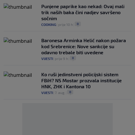
Punjene paprike kao nekad: Ovaj mali
trik naših baka čini nadjev savršeno
sočnim
0
COOKING
|
prije 10 h
|
Baronesa Arminka Helić nakon požara
kod Srebrenice: Nove sankcije su
odavno trebale biti uvedene
0
VIJESTI
|
prije 9 h
|
Ko ruši jedinstveni policijski sistem
FBiH? NS Mostar prozvala institucije
HNK, ZHK i Kantona 10
0
VIJESTI
|
7. aug.
|