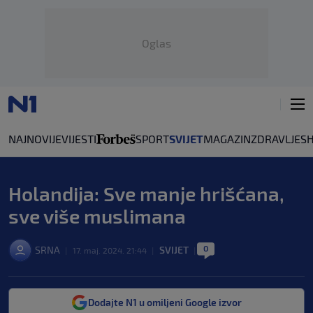
Oglas
NAJNOVIJE
VIJESTI
SPORT
SVIJET
MAGAZIN
ZDRAVLJE
S
Holandija: Sve manje hrišćana,
sve više muslimana
0
SRNA
SVIJET
|
17. maj. 2024. 21:44
|
|
Dodajte N1 u omiljeni Google izvor