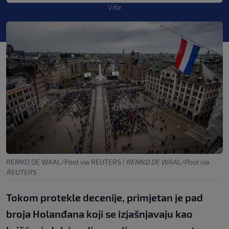
Više
REMKO DE WAAL/Pool via REUTERS
|
REMKO DE WAAL/Pool via
REUTERS
Tokom protekle decenije, primjetan je pad
broja Holanđana koji se izjašnjavaju kao