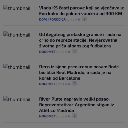
Vlada KS časti parove koji se vjenčavaju:
Evo kako do poklon vaučera od 300 KM
0
DOM I PORODICA
|
prije 4 h
|
Od ilegalnog prelaska granice i rada na
crno do reprezentacije: Nevjerovatna
životna priča albanskog fudbalera
0
NOGOMET
|
prije 4 h
|
Deco iz sjene preokrenuo posao: Rodri
bio bliži Real Madridu, a sada je na
korak od Barcelone
0
NOGOMET
|
prije 4 h
|
River Plate napravio veliki posao:
Reprezentativac Argentine stigao iz
Atlético Madrida
0
NOGOMET
|
prije 4 h
|