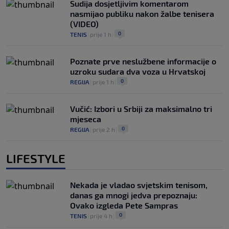
Sudija dosjetljivim komentarom
nasmijao publiku nakon žalbe tenisera
(VIDEO)
0
TENIS
|
prije 1 h
|
Poznate prve neslužbene informacije o
uzroku sudara dva voza u Hrvatskoj
0
REGIJA
|
prije 1 h
|
Vučić: Izbori u Srbiji za maksimalno tri
mjeseca
0
REGIJA
|
prije 2 h
|
LIFESTYLE
Nekada je vladao svjetskim tenisom,
danas ga mnogi jedva prepoznaju:
Ovako izgleda Pete Sampras
0
TENIS
|
prije 4 h
|