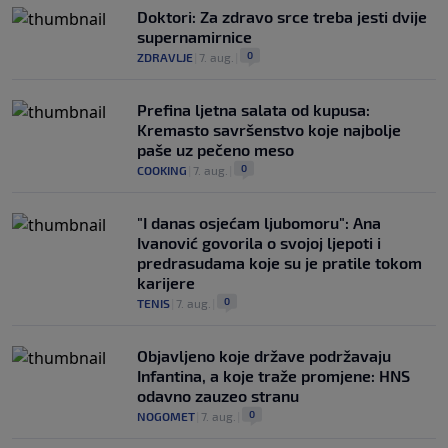
Doktori: Za zdravo srce treba jesti dvije
supernamirnice
0
ZDRAVLJE
|
7. aug.
|
Prefina ljetna salata od kupusa:
Kremasto savršenstvo koje najbolje
paše uz pečeno meso
0
COOKING
|
7. aug.
|
"I danas osjećam ljubomoru": Ana
Ivanović govorila o svojoj ljepoti i
predrasudama koje su je pratile tokom
karijere
0
TENIS
|
7. aug.
|
Objavljeno koje države podržavaju
Infantina, a koje traže promjene: HNS
odavno zauzeo stranu
0
NOGOMET
|
7. aug.
|