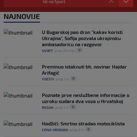
na pripremama, bolji bio Eintracht
Idi na Sport
0
NOGOMET
|
prije 3 h
|
NAJNOVIJE
Otkriven uzrok smrti NBA košarkaša:
Brandon Clarke preminuo od
kombinacije heroina i kokaina
U Bugarskoj pao dron "kakav koristi
0
KOŠARKA
|
prije 3 h
|
Ukrajina", Sofija pozvala ukrajinsku
ambasadoricu na razgovor
0
SVIJET
|
prije 20 min
|
Preminuo istaknuti bh. novinar Hajdar
Arifagić
0
VIJESTI
|
prije 1 h
|
Poznate prve neslužbene informacije o
uzroku sudara dva voza u Hrvatskoj
0
REGIJA
|
prije 1 h
|
Hadžići: Smrtno stradao motociklista
0
CRNA HRONIKA
|
prije 2 h
|