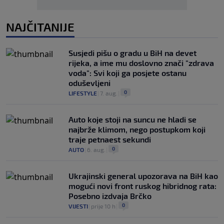
NAJČITANIJE
Susjedi pišu o gradu u BiH na devet
rijeka, a ime mu doslovno znači "zdrava
voda": Svi koji ga posjete ostanu
oduševljeni
0
LIFESTYLE
|
7. aug.
|
Auto koje stoji na suncu ne hladi se
najbrže klimom, nego postupkom koji
traje petnaest sekundi
0
AUTO
|
6. aug.
|
Ukrajinski general upozorava na BiH kao
mogući novi front ruskog hibridnog rata:
Posebno izdvaja Brčko
0
VIJESTI
|
prije 10 h
|