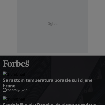
Oglas
Sa rastom temperatura porasle su i cijene
hrane
FORBES
|
prije 10 h
Srednjoškolci u Danskoj će pismene radove