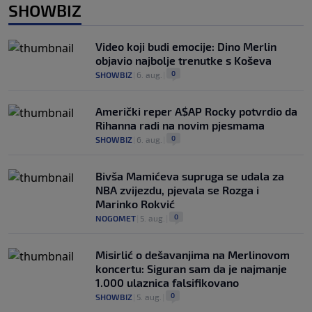
SHOWBIZ
Video koji budi emocije: Dino Merlin
objavio najbolje trenutke s Koševa
0
SHOWBIZ
|
6. aug.
|
Američki reper A$AP Rocky potvrdio da
Rihanna radi na novim pjesmama
0
SHOWBIZ
|
6. aug.
|
Bivša Mamićeva supruga se udala za
NBA zvijezdu, pjevala se Rozga i
Marinko Rokvić
0
NOGOMET
|
5. aug.
|
Misirlić o dešavanjima na Merlinovom
koncertu: Siguran sam da je najmanje
1.000 ulaznica falsifikovano
0
SHOWBIZ
|
5. aug.
|