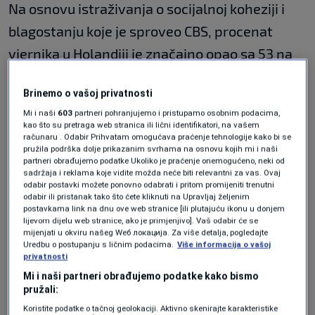
Na osnovu istraživanja o socijalnoj koheziji i
blagostanju koje je sproveo CBS, procenat
vjernika u Holandiji je značajno opao sa 53 na
42 posto u posljednjih deset godina.
Brinemo o vašoj privatnosti
Mi i naši
603
partneri pohranjujemo i pristupamo osobnim podacima,
Od toga, 17 posto se izjašnjava kao
kao što su pretraga web stranica ili lični identifikatori, na vašem
računaru . Odabir Prihvatam omogućava praćenje tehnologije kako bi se
rimokatolici, 13 posto kao protestanti, a šest
pružila podrška dolje prikazanim svrhama na osnovu kojih mi i naši
partneri obrađujemo podatke Ukoliko je praćenje onemogućeno, neki od
posto kao muslimani. Većina hrišćana je starija
sadržaja i reklama koje vidite možda neće biti relevantni za vas. Ovaj
od 75 godina, dok su muslimani obično mlađi.
odabir postavki možete ponovno odabrati i pritom promijeniti trenutni
odabir ili pristanak tako što ćete kliknuti na Upravljaj željenim
Muslimansko stanovništvo zabilježilo je blagi
postavkama link na dnu ove web stranice [ili plutajuću ikonu u donjem
lijevom dijelu web stranice, ako je primjenjivo]. Vaš odabir će se
porast od pet do šest posto od 2013. godine.
mijenjati u okviru našeg Wеб локација. Za više detalja, pogledajte
Uredbu o postupanju s ličnim podacima.
Više informacija o vašoj
privatnosti
Posjećenost vjerskih službi među vjernicima je
Mi i naši partneri obrađujemo podatke kako bismo
pružali:
ostala stabilna, sa 18 posto koji ih posjećuju
Koristite podatke o tačnoj geolokaciji. Aktivno skenirajte karakteristike