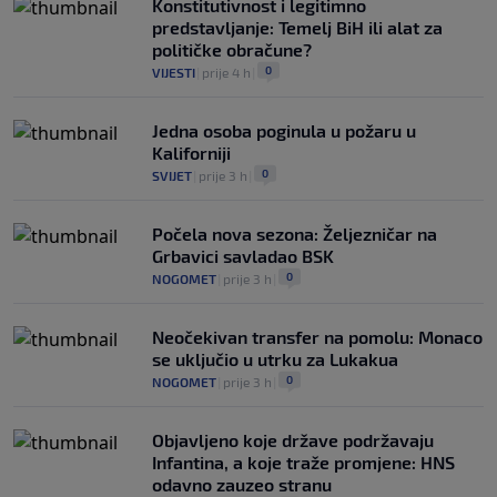
Konstitutivnost i legitimno
predstavljanje: Temelj BiH ili alat za
političke obračune?
0
VIJESTI
|
prije 4 h
|
Jedna osoba poginula u požaru u
Kaliforniji
0
SVIJET
|
prije 3 h
|
Počela nova sezona: Željezničar na
Grbavici savladao BSK
0
NOGOMET
|
prije 3 h
|
Neočekivan transfer na pomolu: Monaco
se uključio u utrku za Lukakua
0
NOGOMET
|
prije 3 h
|
Objavljeno koje države podržavaju
Infantina, a koje traže promjene: HNS
odavno zauzeo stranu