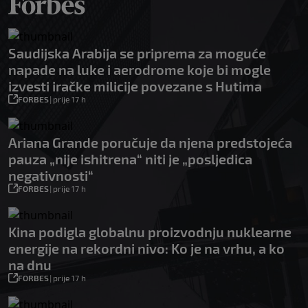
Saudijska Arabija se priprema za moguće
napade na luke i aerodrome koje bi mogle
izvesti iračke milicije povezane s Hutima
FORBES
|
prije 17 h
Ariana Grande poručuje da njena predstojeća
pauza „nije ishitrena“ niti je „posljedica
negativnosti“
FORBES
|
prije 17 h
Kina podigla globalnu proizvodnju nuklearne
energije na rekordni nivo: Ko je na vrhu, a ko
na dnu
FORBES
|
prije 17 h