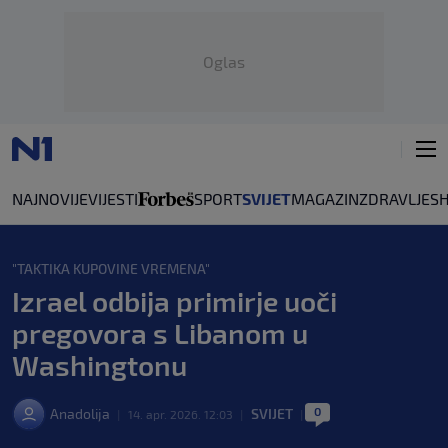
Oglas
NAJNOVIJE
VIJESTI
SPORT
SVIJET
MAGAZIN
ZDRAVLJE
S
"TAKTIKA KUPOVINE VREMENA"
Izrael odbija primirje uoči
pregovora s Libanom u
Washingtonu
0
Anadolija
SVIJET
|
14. apr. 2026. 12:03
|
|