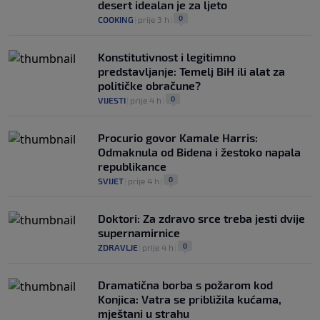
desert idealan je za ljeto
0
COOKING
|
prije 3 h
|
Konstitutivnost i legitimno
predstavljanje: Temelj BiH ili alat za
političke obračune?
0
VIJESTI
|
prije 4 h
|
Procurio govor Kamale Harris:
Odmaknula od Bidena i žestoko napala
republikance
0
SVIJET
|
prije 4 h
|
Doktori: Za zdravo srce treba jesti dvije
supernamirnice
0
ZDRAVLJE
|
prije 4 h
|
Dramatična borba s požarom kod
Konjica: Vatra se približila kućama,
mještani u strahu