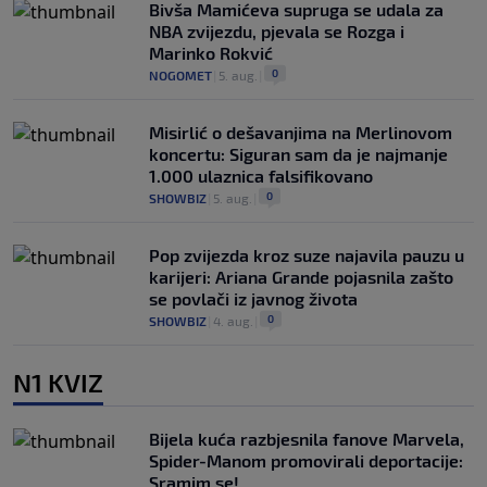
Bivša Mamićeva supruga se udala za
NBA zvijezdu, pjevala se Rozga i
Marinko Rokvić
0
NOGOMET
|
5. aug.
|
Misirlić o dešavanjima na Merlinovom
koncertu: Siguran sam da je najmanje
1.000 ulaznica falsifikovano
0
SHOWBIZ
|
5. aug.
|
Pop zvijezda kroz suze najavila pauzu u
karijeri: Ariana Grande pojasnila zašto
se povlači iz javnog života
0
SHOWBIZ
|
4. aug.
|
N1 KVIZ
Bijela kuća razbjesnila fanove Marvela,
Spider-Manom promovirali deportacije:
Sramim se!