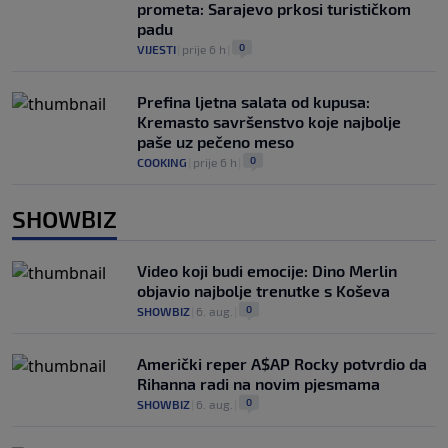
prometa: Sarajevo prkosi turističkom
padu
0
VIJESTI
|
prije 6 h
|
Prefina ljetna salata od kupusa:
Kremasto savršenstvo koje najbolje
paše uz pečeno meso
0
COOKING
|
prije 6 h
|
SHOWBIZ
Video koji budi emocije: Dino Merlin
objavio najbolje trenutke s Koševa
0
SHOWBIZ
|
6. aug.
|
Američki reper A$AP Rocky potvrdio da
Rihanna radi na novim pjesmama
0
SHOWBIZ
|
6. aug.
|