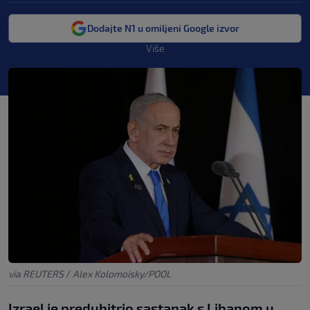
Dodajte N1 u omiljeni Google izvor
Više
via REUTERS
/
Alex Kolomoisky/POOL
Izrael je preduhitrio sastanak s Libanom u