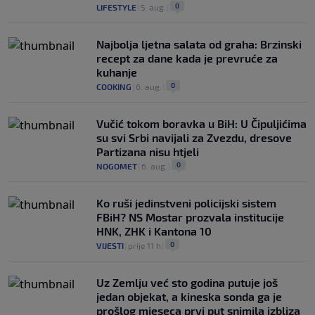
0
LIFESTYLE
|
5. aug.
|
Najbolja ljetna salata od graha: Brzinski
recept za dane kada je prevruće za
kuhanje
0
COOKING
|
6. aug.
|
Vučić tokom boravka u BiH: U Čipuljićima
su svi Srbi navijali za Zvezdu, dresove
Partizana nisu htjeli
0
NOGOMET
|
6. aug.
|
Ko ruši jedinstveni policijski sistem
FBiH? NS Mostar prozvala institucije
HNK, ZHK i Kantona 10
0
VIJESTI
|
prije 11 h
|
Uz Zemlju već sto godina putuje još
jedan objekat, a kineska sonda ga je
prošlog mjeseca prvi put snimila izbliza