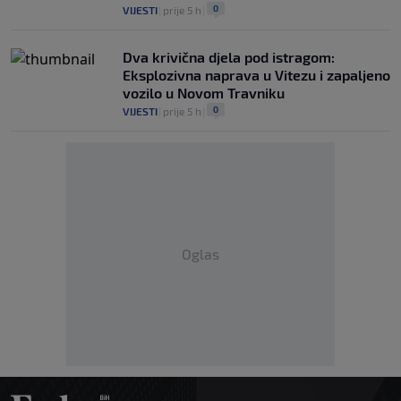
0
VIJESTI
|
prije 5 h
|
Dva krivična djela pod istragom:
Eksplozivna naprava u Vitezu i zapaljeno
vozilo u Novom Travniku
0
VIJESTI
|
prije 5 h
|
Oglas