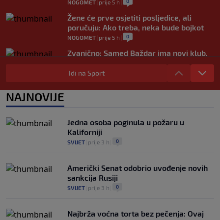
0
NOGOMET
|
prije 5 h
|
Žene će prve osjetiti posljedice, ali
poručuju: Ako treba, neka bude bojkot
0
NOGOMET
|
prije 5 h
|
Zvanično: Samed Baždar ima novi klub,
zadužio broj sa velikom "težinom"
Idi na Sport
0
NOGOMET
|
prije 8 h
|
Prije nekoliko godina zaludjela je
NAJNOVIJE
internet, a onda nestala iz javnosti: Svi
se pitaju gdje je i šta radi (VIDEO)
0
OSTALI SPORTOVI
|
prije 8 h
|
Jedna osoba poginula u požaru u
Kaliforniji
0
SVIJET
|
prije 3 h
|
Američki Senat odobrio uvođenje novih
sankcija Rusiji
0
SVIJET
|
prije 3 h
|
Najbrža voćna torta bez pečenja: Ovaj