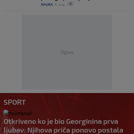
0
NAUKA
|
6. aug.
|
Oglas
SPORT
Otkriveno ko je bio Georginina prva
ljubav: Njihova priča ponovo postala