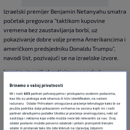
Izraelski premijer Benjamin Netanyahu smatra
početak pregovora "taktikom kupovine
vremena bez zaustavljanja borbi, uz
pokazivanje dobre volje prema Amerikancima i
američkom predsjedniku Donaldu Trumpu",
navodi list, pozivajući se na izraelske izvore.
Izvori su izrazili skepticizam u pogledu
mogućnosti postizanja napretka u planiranim
Brinemo o vašoj privatnosti
pregovorima.
Mi i naši
603
partneri pohranjujemo i pristupamo osobnim podacima,
kao što su pretraga web stranica ili lični identifikatori, na vašem
Podsjetimo, od 2. marta Izrael provodi
računaru . Odabir Prihvatam omogućava praćenje tehnologije kako bi se
pružila podrška dolje prikazanim svrhama na osnovu kojih mi i naši
proširenu ofanzivu u Libanu u kojoj je ubijeno
partneri obrađujemo podatke Ukoliko je praćenje onemogućeno, neki od
sadržaja i reklama koje vidite možda neće biti relevantni za vas. Ovaj
2.089, a ranjeno 6.762 ljudi.
odabir postavki možete ponovno odabrati i pritom promijeniti trenutni
odabir ili pristanak tako što ćete kliknuti na Upravljaj željenim