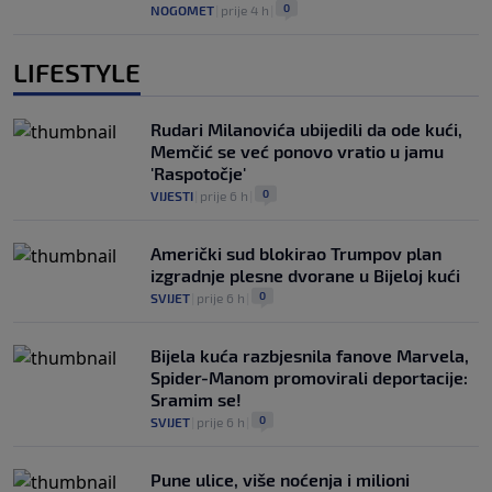
0
NOGOMET
|
prije 4 h
|
LIFESTYLE
Rudari Milanovića ubijedili da ode kući,
Memčić se već ponovo vratio u jamu
'Raspotočje'
0
VIJESTI
|
prije 6 h
|
Američki sud blokirao Trumpov plan
izgradnje plesne dvorane u Bijeloj kući
0
SVIJET
|
prije 6 h
|
Bijela kuća razbjesnila fanove Marvela,
Spider-Manom promovirali deportacije:
Sramim se!
0
SVIJET
|
prije 6 h
|
Pune ulice, više noćenja i milioni