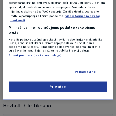
postavkama link na dnu ove web stranice [ili plutajuću ikonu u donjem
Američki State Department je u ponedjeljak
lijevom dijelu web stranice, ako je primjenjivo]. Vaš odabir će se
mijenjati u okviru našeg Wеб локација. Za više detalja, pogledajte
navečer saopćio da će se pregovori održati u
Uredbu o postupanju s ličnim podacima.
Više informacija o vašoj
privatnosti
sjedištu odjeljenja u Washingtonu u utorak
Mi i naši partneri obrađujemo podatke kako bismo
navečer.
pružali:
Koristite podatke o tačnoj geolokaciji. Aktivno skenirajte karakteristike
U razgovorima će učestvovati izraelski
uređaja radi identifikacije. Spremanje podataka i/ili pristupanje
podacima na uređaju. Prilagođeno oglašavanje i sadržaj, mjerenje
ambasador Yechiel Leiter, libanska
oglašavanja i sadržaja, istraživanje publike i razvoj usluga.
Spisak partnera (pružalaca usluga)
ambasadorica Nada Muaawad, američki
državni sekretar Marco Rubio i američki
Prikaži svrhe
ambasador u Bejrutu Michel Issa.
Prihvatam
Liban je nastojao da od Izraela dobije obavezu
prekida vatre tokom razgovora, koje je
Hezbollah kritikovao.