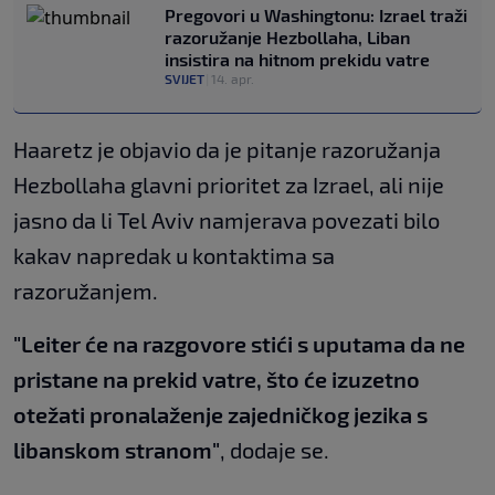
Pregovori u Washingtonu: Izrael traži
razoružanje Hezbollaha, Liban
insistira na hitnom prekidu vatre
SVIJET
|
14. apr.
Haaretz je objavio da je pitanje razoružanja
Hezbollaha glavni prioritet za Izrael, ali nije
jasno da li Tel Aviv namjerava povezati bilo
kakav napredak u kontaktima sa
razoružanjem.
"Leiter će na razgovore stići s uputama da ne
pristane na prekid vatre, što će izuzetno
otežati pronalaženje zajedničkog jezika s
libanskom stranom"
, dodaje se.