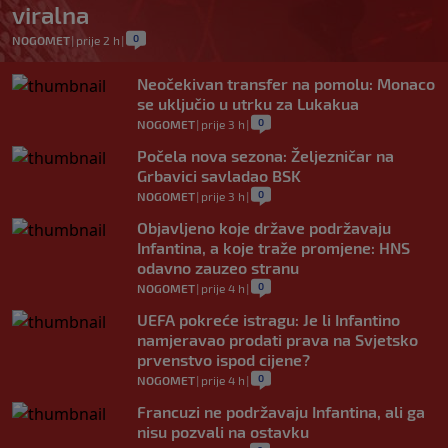
viralna
0
NOGOMET
|
prije 2 h
|
Neočekivan transfer na pomolu: Monaco
se uključio u utrku za Lukakua
0
NOGOMET
|
prije 3 h
|
Počela nova sezona: Željezničar na
Grbavici savladao BSK
0
NOGOMET
|
prije 3 h
|
Objavljeno koje države podržavaju
Infantina, a koje traže promjene: HNS
odavno zauzeo stranu
0
NOGOMET
|
prije 4 h
|
UEFA pokreće istragu: Je li Infantino
namjeravao prodati prava na Svjetsko
prvenstvo ispod cijene?
0
NOGOMET
|
prije 4 h
|
Francuzi ne podržavaju Infantina, ali ga
nisu pozvali na ostavku