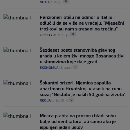
0
AUTO
|
6. aug.
|
Penzioneri otišli na odmor u Italiju i
odlučili da se više ne vraćaju: "Mjesečni
troškovi su nam skresani na trećinu"
0
LIFESTYLE
|
5. aug.
|
Šezdeset posto stanovnika glavnog
grada u kojem živi mnogo Bosanaca živi
u stanovima koje daje grad
0
EKONOMIJA
|
5. aug.
|
Šokantni prizori: Njemica zapalila
apartman u Hrvatskoj, vlasnik na rubu
suza; "Nestalo je naših 50 godina života"
0
REGIJA
|
prije 18 h
|
Mokra plahta na prozoru hladi sobu
bolje od ventilatora, ali samo ako je
ispunjen jedan uslov