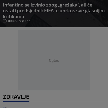
Infantino se izvinio zbog „grešaka“, ali će
ostati predsjednik FIFA-e uprkos sve glasnijim
kritikama
FORBES
|
prije 17 h
Oglas
ZDRAVLJE