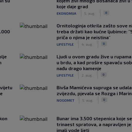
vi su
kojem živi mnogo Bosanaca živi u
koje daje grad
|
|
0
EKONOMIJA
5. aug.
Ornitologinja otkrila zašto sove n
1.000
treba držati kao kućne ljubimce: "
priča o njima je neistina"
|
|
0
LIFESTYLE
4. aug.
lje
Ljudi u ovom gradu žive u rupama
n
u brdu, a kad prošire spavaću so
nađu drago kamenje
|
|
0
LIFESTYLE
2. aug.
vijetu
Bivša Mamićeva supruga se udala
ve
zvijezdu, pjevala se Rozga i Mari
|
|
0
NOGOMET
5. aug.
akon
Bunar imа 3.500 stepenica koje se
trinaest spratova, a napravljen je 
imali vode ljeti