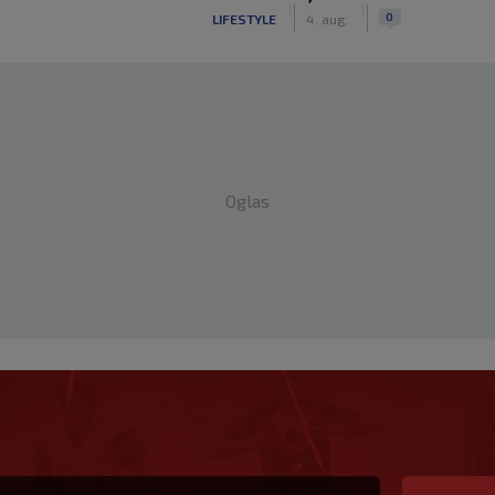
|
|
0
LIFESTYLE
4. aug.
Oglas
eške, evo kakav je