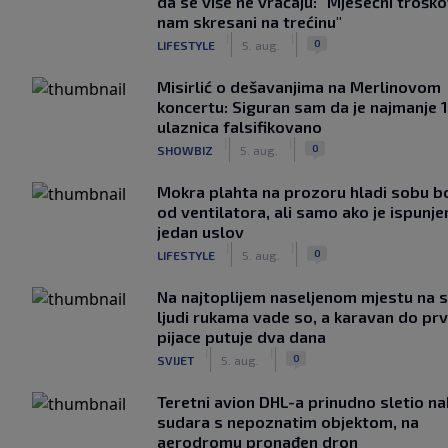
da se više ne vraćaju: "Mjesečni troško
nam skresani na trećinu"
|
|
0
LIFESTYLE
5. aug.
Misirlić o dešavanjima na Merlinovom
koncertu: Siguran sam da je najmanje 
ulaznica falsifikovano
|
|
0
SHOWBIZ
5. aug.
Mokra plahta na prozoru hladi sobu bo
od ventilatora, ali samo ako je ispunje
jedan uslov
|
|
0
LIFESTYLE
5. aug.
Na najtoplijem naseljenom mjestu na s
ljudi rukama vade so, a karavan do pr
pijace putuje dva dana
|
|
0
SVIJET
5. aug.
Teretni avion DHL-a prinudno sletio n
sudara s nepoznatim objektom, na
aerodromu pronađen dron