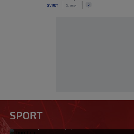
|
|
0
SVIJET
5. aug.
Vodstvo FIFA-e priznalo pogr
SPORT
njegov stav prema Infantinu
|
|
0
NOGOMET
prije 12 min