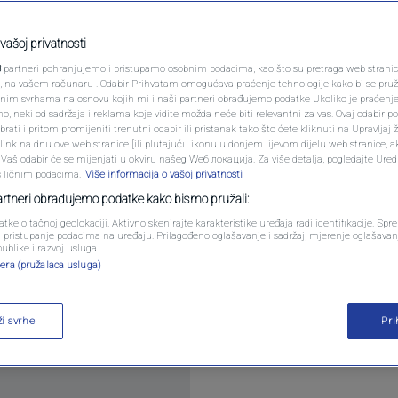
eti Zapadu
PODCAST
om
N1 SPECIJAL
vašoj privatnosti
3
partneri pohranjujemo i pristupamo osobnim podacima, kao što su pretraga web stranica 
FENOMENI
ri, na vašem računaru . Odabir Prihvatam omogućava praćenje tehnologije kako bi se pruž
r
anim svrhama na osnovu kojih mi i naši partneri obrađujemo podatke Ukoliko je praćenj
 neki od sadržaja i reklama koje vidite možda neće biti relevantni za vas. Ovaj odabir p
NEISTRAŽENO
ati i pritom promijeniti trenutni odabir ili pristanak tako što ćete kliknuti na Upravljaj 
ink na dnu ove web stranice [ili plutajuću ikonu u donjem lijevom dijelu web stranice, a
VIRALNO
. Vaš odabir će se mijenjati u okviru našeg Wеб локација. Za više detalja, pogledajte Ure
s ličnim podacima.
Više informacija o vašoj privatnosti
FOTO
partneri obrađujemo podatke kako bismo pružali:
atke o tačnoj geolokaciji. Aktivno skenirajte karakteristike uređaja radi identifikacije. Sp
PROMO
li pristupanje podacima na uređaju. Prilagođeno oglašavanje i sadržaj, mjerenje oglašavanj
vio je u četvrtak da Zapad de facto vodi rat puno
publike i razvoj usluga.
era (pružalaca usluga)
iti u potpunosti, uključujući i mogućnost preventi
VIDEO
še
ži svrhe
Pr