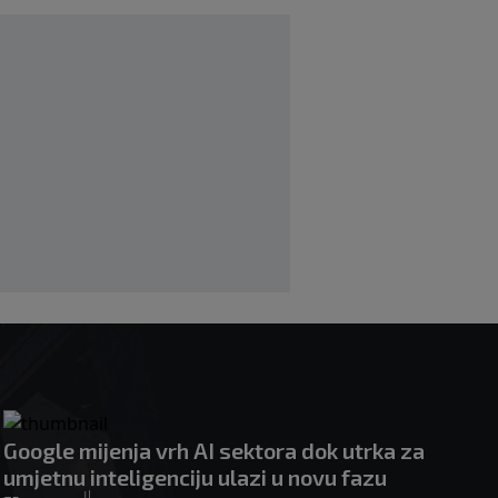
|
|
0
KOŠARKA
prije 1 h
Mario Hezonja se oprostio od Reala:
"Odlazim iz svog doma, ali vas nikada
neću zaboraviti"
|
|
0
KOŠARKA
prije 2 h
Pjanić otkrio da je Alajbegović imao
bogatije ponude: "Ipak, Juve je uvijek
Juve"
|
|
0
NOGOMET
prije 2 h
Google mijenja vrh AI sektora dok utrka za
umjetnu inteligenciju ulazi u novu fazu
|