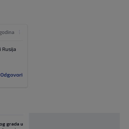
godina
 Rusija
Odgovori
og grada u