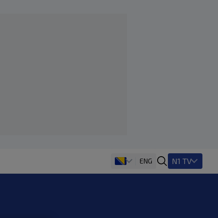
N1 TV
ENG