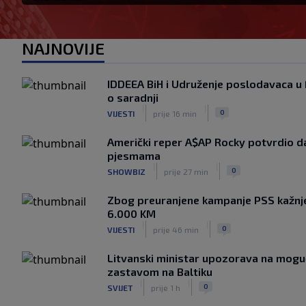
NAJNOVIJE
IDDEEA BiH i Udruženje poslodavaca 
o saradnji
|
|
0
VIJESTI
prije 16 min
Američki reper A$AP Rocky potvrdio d
pjesmama
|
|
0
SHOWBIZ
prije 27 min
Zbog preuranjene kampanje PSS kažnj
6.000 KM
|
|
0
VIJESTI
prije 46 min
Litvanski ministar upozorava na mogu
zastavom na Baltiku
|
|
0
SVIJET
prije 1 h