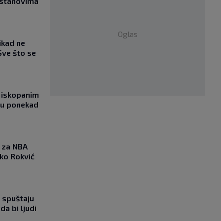
 stanovima
Oglas
ikad ne
Sve što se
 iskopanim
bu ponekad
 za NBA
nko Rokvić
 spuštaju
da bi ljudi