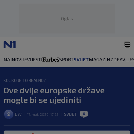
Oglas
NAJNOVIJE
VIJESTI
SPORT
SVIJET
MAGAZIN
ZDRAVLJE
KOLIKO JE TO REALNO?
Ove dvije europske države
mogle bi se ujediniti
0
DW
SVIJET
|
17. maj. 2026. 17:25
|
|