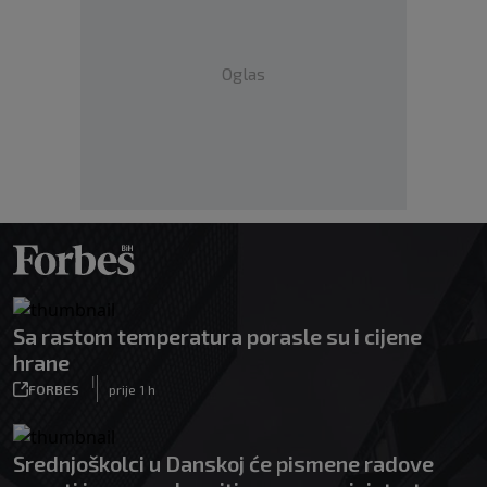
Oglas
Sa rastom temperatura porasle su i cijene
hrane
|
FORBES
prije 1 h
Srednjoškolci u Danskoj će pismene radove