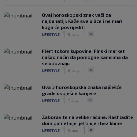
Ovaj horoskopski znak važi za
najbahatiji: Kaže sve u lice i ne mari
koga će povrijediti
|
|
0
LIFESTYLE
8. aug.
Flert tokom kupovine: Finski market
našao način da pomogne samcima da
se upoznaju
|
|
0
LIFESTYLE
8. aug.
Ova 3 horoskopska znaka najčešće
grade uspješne karijere
|
|
0
LIFESTYLE
7. aug.
Zaboravite na velike račune: Rashladite
dom pametnije, jeftinije i bez klime
|
|
0
LIFESTYLE
5. aug.