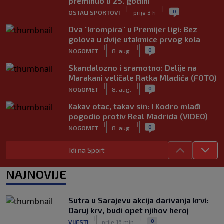
preminuo u 25. godini
|
|
0
OSTALI SPORTOVI
prije 3 h
Dva "krompira" u Premijer ligi: Bez
golova u dvije utakmice prvog kola
|
|
0
NOGOMET
8. aug.
Skandalozno i sramotno: Delije na
Marakani veličale Ratka Mladića (FOTO)
|
|
0
NOGOMET
8. aug.
Kakav otac, takav sin: I Kodro mlađi
pogodio protiv Real Madrida (VIDEO)
|
|
0
NOGOMET
8. aug.
Sudija dosjetljivim komentarom
Idi na Sport
nasmijao publiku nakon žalbe tenisera
(VIDEO)
NAJNOVIJE
|
|
0
TENIS
8. aug.
Haos u Irskoj: Navijač utrčao na teren i
Sutra u Sarajevu akcija darivanja krvi:
nasrnuo na gostujuće fudbalere
Daruj krv, budi opet njihov heroj
(VIDEO)
|
|
|
|
0
VIJESTI
prije 16 min
0