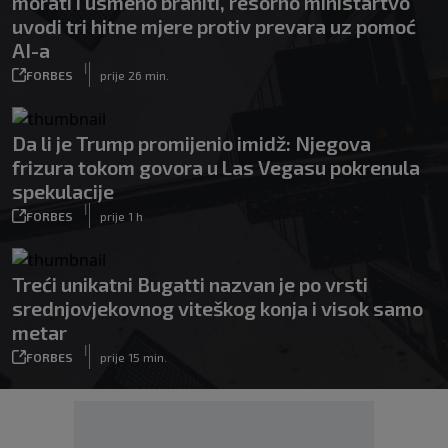
morati i usmeno braniti, resorno ministartvo
uvodi tri hitne mjere protiv prevara uz pomoć
AI-a
|
FORBES
prije 26 min.
Da li je Trump promijenio imidž: Njegova
frizura tokom govora u Las Vegasu pokrenula
spekulacije
|
FORBES
prije 1 h
Treći unikatni Bugatti nazvan je po vrsti
srednjovjekovnog viteškog konja i visok samo
metar
|
FORBES
prije 15 min.