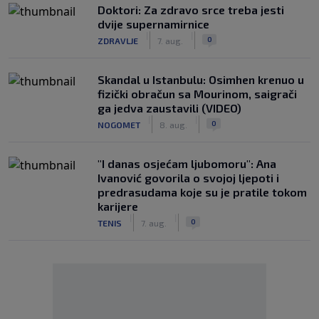
Doktori: Za zdravo srce treba jesti
dvije supernamirnice
|
|
0
ZDRAVLJE
7. aug.
Skandal u Istanbulu: Osimhen krenuo u
fizički obračun sa Mourinom, saigrači
ga jedva zaustavili (VIDEO)
|
|
0
NOGOMET
8. aug.
"I danas osjećam ljubomoru": Ana
Ivanović govorila o svojoj ljepoti i
predrasudama koje su je pratile tokom
karijere
|
|
0
TENIS
7. aug.