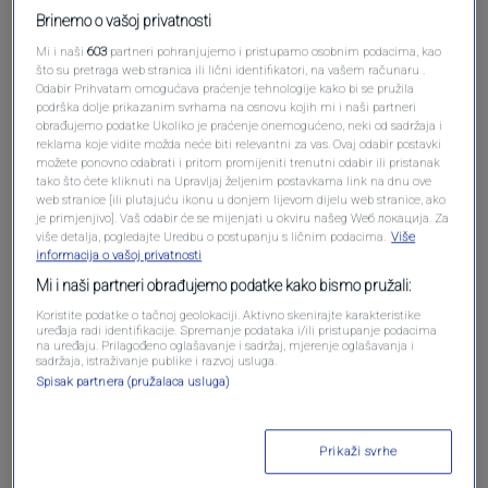
Brinemo o vašoj privatnosti
Mi i naši
603
partneri pohranjujemo i pristupamo osobnim podacima, kao
što su pretraga web stranica ili lični identifikatori, na vašem računaru .
Odabir Prihvatam omogućava praćenje tehnologije kako bi se pružila
podrška dolje prikazanim svrhama na osnovu kojih mi i naši partneri
Oglas
obrađujemo podatke Ukoliko je praćenje onemogućeno, neki od sadržaja i
reklama koje vidite možda neće biti relevantni za vas. Ovaj odabir postavki
možete ponovno odabrati i pritom promijeniti trenutni odabir ili pristanak
tako što ćete kliknuti na Upravljaj željenim postavkama link na dnu ove
web stranice [ili plutajuću ikonu u donjem lijevom dijelu web stranice, ako
je primjenjivo]. Vaš odabir će se mijenjati u okviru našeg Wеб локација. Za
više detalja, pogledajte Uredbu o postupanju s ličnim podacima.
Više
informacija o vašoj privatnosti
Mi i naši partneri obrađujemo podatke kako bismo pružali:
Koristite podatke o tačnoj geolokaciji. Aktivno skenirajte karakteristike
uređaja radi identifikacije. Spremanje podataka i/ili pristupanje podacima
na uređaju. Prilagođeno oglašavanje i sadržaj, mjerenje oglašavanja i
sadržaja, istraživanje publike i razvoj usluga.
Spisak partnera (pružalaca usluga)
Oglas
Prikaži svrhe