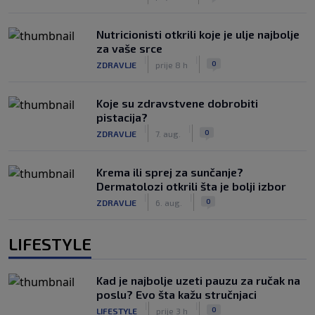
Nutricionisti otkrili koje je ulje najbolje
za vaše srce
|
|
0
ZDRAVLJE
prije 8 h
Koje su zdravstvene dobrobiti
pistacija?
|
|
0
ZDRAVLJE
7. aug.
Krema ili sprej za sunčanje?
Dermatolozi otkrili šta je bolji izbor
|
|
0
ZDRAVLJE
6. aug.
LIFESTYLE
Kad je najbolje uzeti pauzu za ručak na
poslu? Evo šta kažu stručnjaci
|
|
0
LIFESTYLE
prije 3 h