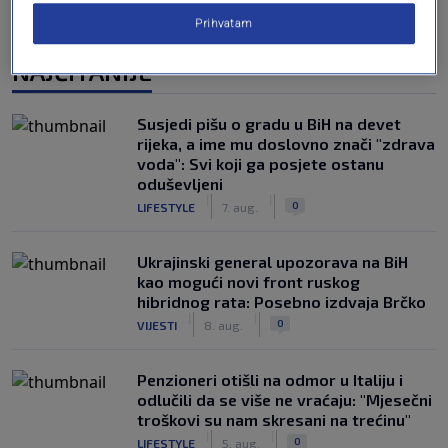
Prihvatam
NAJČITANIJE
Susjedi pišu o gradu u BiH na devet
rijeka, a ime mu doslovno znači "zdrava
voda": Svi koji ga posjete ostanu
oduševljeni
|
|
0
LIFESTYLE
7. aug.
Ukrajinski general upozorava na BiH
kao mogući novi front ruskog
hibridnog rata: Posebno izdvaja Brčko
|
|
0
VIJESTI
8. aug.
Penzioneri otišli na odmor u Italiju i
odlučili da se više ne vraćaju: "Mjesečni
troškovi su nam skresani na trećinu"
|
|
0
LIFESTYLE
5. aug.