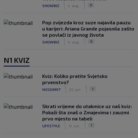
|
|
0
SHOWBIZ
5. aug.
Pop zvijezda kroz suze najavila pauzu
u karijeri: Ariana Grande pojasnila zašto
se povlači iz javnog života
|
|
0
SHOWBIZ
4. aug.
N1 KVIZ
Kviz: Koliko pratite Svjetsko
prvenstvo?
|
|
1
NOGOMET
22. jun.
Skrati vrijeme do utakmice uz naš kviz:
Pokaži šta znaš o Zmajevima i zauzmi
prvo mjesto na tabeli
|
|
1
LIFESTYLE
12. jun.