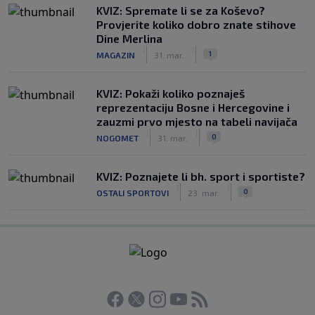
KVIZ: Spremate li se za Koševo?
Provjerite koliko dobro znate stihove
Dine Merlina
|
|
1
MAGAZIN
31. mar.
KVIZ: Pokaži koliko poznaješ
reprezentaciju Bosne i Hercegovine i
zauzmi prvo mjesto na tabeli navijača
|
|
0
NOGOMET
31. mar.
KVIZ: Poznajete li bh. sport i sportiste?
|
|
0
OSTALI SPORTOVI
23. mar.