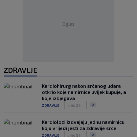
Oglas
ZDRAVLJE
Kardiohirurg nakon srčanog udara
otkrio koje namirnice uvijek kupuje, a
koje izbjegava
|
|
0
ZDRAVLJE
prije 2 h
Kardiolozi izdvajaju jednu namirnicu
koju vrijedi jesti za zdravije srce
|
|
0
ZDRAVLJE
prije 5 h