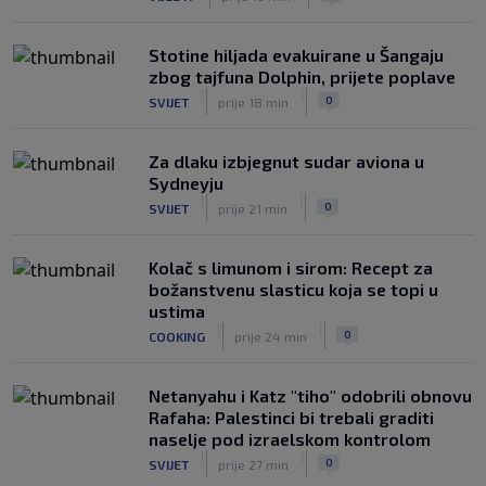
NOGOMET
8. aug.
Stotine hiljada evakuirane u Šangaju
zbog tajfuna Dolphin, prijete poplave
|
|
0
SVIJET
prije 18 min
Za dlaku izbjegnut sudar aviona u
Sydneyju
|
|
0
SVIJET
prije 21 min
Kolač s limunom i sirom: Recept za
božanstvenu slasticu koja se topi u
ustima
|
|
0
COOKING
prije 24 min
Netanyahu i Katz "tiho" odobrili obnovu
Rafaha: Palestinci bi trebali graditi
naselje pod izraelskom kontrolom
|
|
0
SVIJET
prije 27 min