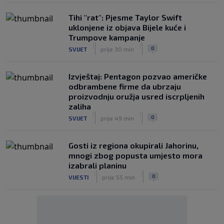
Tihi "rat": Pjesme Taylor Swift
uklonjene iz objava Bijele kuće i
Trumpove kampanje
|
|
0
SVIJET
prije 30 min
Izvještaj: Pentagon pozvao američke
odbrambene firme da ubrzaju
proizvodnju oružja usred iscrpljenih
zaliha
|
|
0
SVIJET
prije 49 min
Gosti iz regiona okupirali Jahorinu,
mnogi zbog popusta umjesto mora
izabrali planinu
|
|
0
VIJESTI
prije 55 min