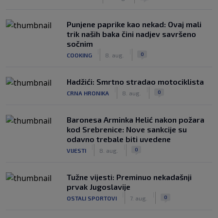
Punjene paprike kao nekad: Ovaj mali
trik naših baka čini nadjev savršeno
sočnim
|
|
0
COOKING
8. aug.
Hadžići: Smrtno stradao motociklista
|
|
0
CRNA HRONIKA
8. aug.
Baronesa Arminka Helić nakon požara
kod Srebrenice: Nove sankcije su
odavno trebale biti uvedene
|
|
0
VIJESTI
8. aug.
Tužne vijesti: Preminuo nekadašnji
prvak Jugoslavije
|
|
0
OSTALI SPORTOVI
7. aug.