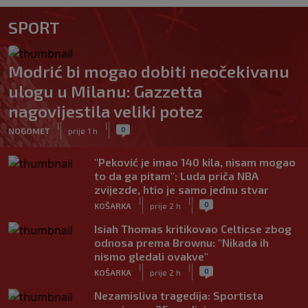
SPORT
Modrić bi mogao dobiti neočekivanu
ulogu u Milanu: Gazzetta
nagovijestila veliki potez
|
|
0
NOGOMET
prije 1 h
"Peković je imao 140 kila, nisam mogao
to da ga pitam": Luda priča NBA
zvijezde, htio je samo jednu stvar
|
|
0
KOŠARKA
prije 2 h
Isiah Thomas kritikovao Celticse zbog
odnosa prema Brownu: "Nikada ih
nismo gledali ovakve"
|
|
0
KOŠARKA
prije 2 h
Nezamisliva tragedija: Sportista