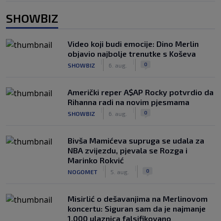
SHOWBIZ
Video koji budi emocije: Dino Merlin
objavio najbolje trenutke s Koševa
|
|
0
SHOWBIZ
6. aug.
Američki reper A$AP Rocky potvrdio da
Rihanna radi na novim pjesmama
|
|
0
SHOWBIZ
6. aug.
Bivša Mamićeva supruga se udala za
NBA zvijezdu, pjevala se Rozga i
Marinko Rokvić
|
|
0
NOGOMET
5. aug.
Misirlić o dešavanjima na Merlinovom
koncertu: Siguran sam da je najmanje
1.000 ulaznica falsifikovano