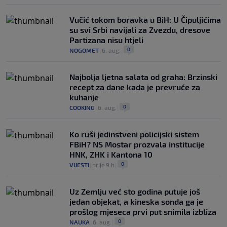
Vučić tokom boravka u BiH: U Čipuljićima
su svi Srbi navijali za Zvezdu, dresove
Partizana nisu htjeli
0
NOGOMET
|
6. aug.
|
Najbolja ljetna salata od graha: Brzinski
recept za dane kada je prevruće za
kuhanje
0
COOKING
|
6. aug.
|
Ko ruši jedinstveni policijski sistem
FBiH? NS Mostar prozvala institucije
HNK, ZHK i Kantona 10
0
VIJESTI
|
prije 9 h
|
Uz Zemlju već sto godina putuje još
jedan objekat, a kineska sonda ga je
prošlog mjeseca prvi put snimila izbliza
0
NAUKA
|
6. aug.
|