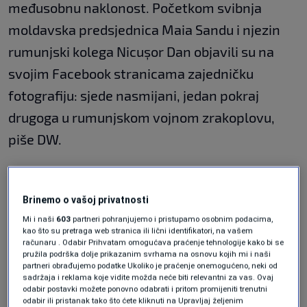
međusobnu naklonost. Početkom svibnja
moldavska predsjednica Maia Sandu i njezin
rumunjski kolega Nicușor Dan objavili su na
svojim Facebook stranicama zajedničku
fotografiju: sjede nasmijani, jedan pokraj
drugoga u rumunjskom vojnom zrakoplovu,
piše DW.
„Zajedno s predsjednikom Nicușorom Danom
na putu prema glavnom gradu Armenije, gdje
Brinemo o vašoj privatnosti
će se održati sastanak Europske političke
Mi i naši
603
partneri pohranjujemo i pristupamo osobnim podacima,
kao što su pretraga web stranica ili lični identifikatori, na vašem
zajednice”, napisala je Maia Sandu.
računaru . Odabir Prihvatam omogućava praćenje tehnologije kako bi se
pružila podrška dolje prikazanim svrhama na osnovu kojih mi i naši
partneri obrađujemo podatke Ukoliko je praćenje onemogućeno, neki od
Bio je to prvi put da su čelnici Republike
sadržaja i reklama koje vidite možda neće biti relevantni za vas. Ovaj
odabir postavki možete ponovno odabrati i pritom promijeniti trenutni
Moldavije i Rumunjske zajedno putovali na
odabir ili pristanak tako što ćete kliknuti na Upravljaj željenim