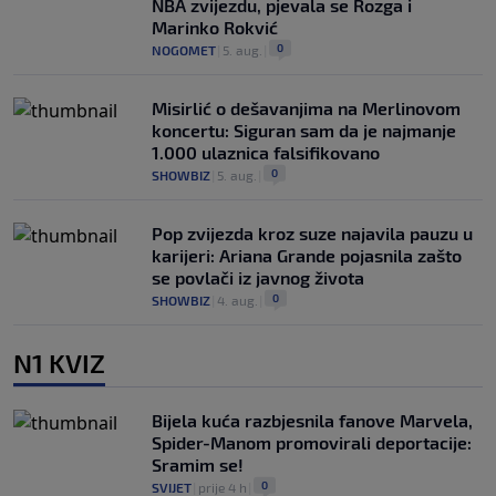
NBA zvijezdu, pjevala se Rozga i
Marinko Rokvić
0
NOGOMET
|
5. aug.
|
Misirlić o dešavanjima na Merlinovom
koncertu: Siguran sam da je najmanje
1.000 ulaznica falsifikovano
0
SHOWBIZ
|
5. aug.
|
Pop zvijezda kroz suze najavila pauzu u
karijeri: Ariana Grande pojasnila zašto
se povlači iz javnog života
0
SHOWBIZ
|
4. aug.
|
N1 KVIZ
Bijela kuća razbjesnila fanove Marvela,
Spider-Manom promovirali deportacije:
Sramim se!
0
SVIJET
|
prije 4 h
|