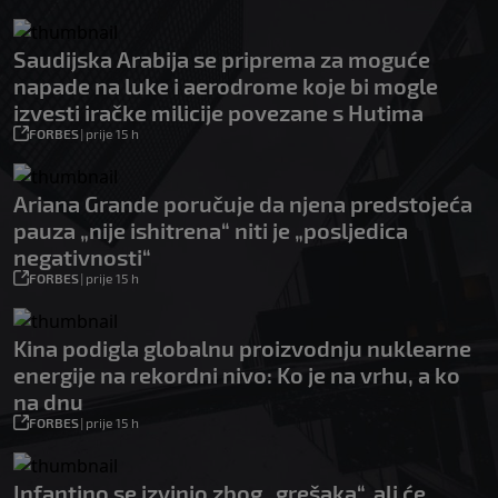
Saudijska Arabija se priprema za moguće
napade na luke i aerodrome koje bi mogle
izvesti iračke milicije povezane s Hutima
FORBES
|
prije 15 h
Ariana Grande poručuje da njena predstojeća
pauza „nije ishitrena“ niti je „posljedica
negativnosti“
FORBES
|
prije 15 h
Kina podigla globalnu proizvodnju nuklearne
energije na rekordni nivo: Ko je na vrhu, a ko
na dnu
FORBES
|
prije 15 h
Infantino se izvinio zbog „grešaka“, ali će