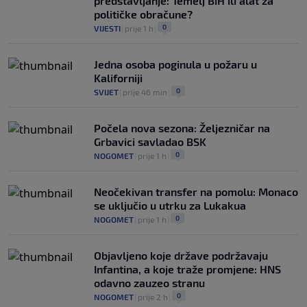
predstavljanje: Temelj BiH ili alat za
političke obračune?
0
VIJESTI
|
prije 1 h
|
Jedna osoba poginula u požaru u
Kaliforniji
0
SVIJET
|
prije 46 min
|
Počela nova sezona: Željezničar na
Grbavici savladao BSK
0
NOGOMET
|
prije 1 h
|
Neočekivan transfer na pomolu: Monaco
se uključio u utrku za Lukakua
0
NOGOMET
|
prije 1 h
|
Objavljeno koje države podržavaju
Infantina, a koje traže promjene: HNS
odavno zauzeo stranu
0
NOGOMET
|
prije 2 h
|