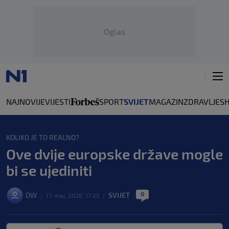
Oglas
NAJNOVIJE
VIJESTI
SPORT
SVIJET
MAGAZIN
ZDRAVLJE
S
KOLIKO JE TO REALNO?
Ove dvije europske države mogle
bi se ujediniti
0
DW
SVIJET
|
17. maj. 2026. 17:25
|
|