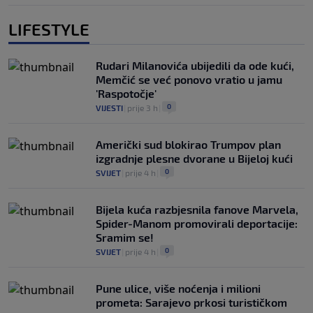
LIFESTYLE
Rudari Milanovića ubijedili da ode kući,
Memčić se već ponovo vratio u jamu
'Raspotočje'
0
VIJESTI
|
prije 3 h
|
Američki sud blokirao Trumpov plan
izgradnje plesne dvorane u Bijeloj kući
0
SVIJET
|
prije 4 h
|
Bijela kuća razbjesnila fanove Marvela,
Spider-Manom promovirali deportacije:
Sramim se!
0
SVIJET
|
prije 4 h
|
Pune ulice, više noćenja i milioni
prometa: Sarajevo prkosi turističkom