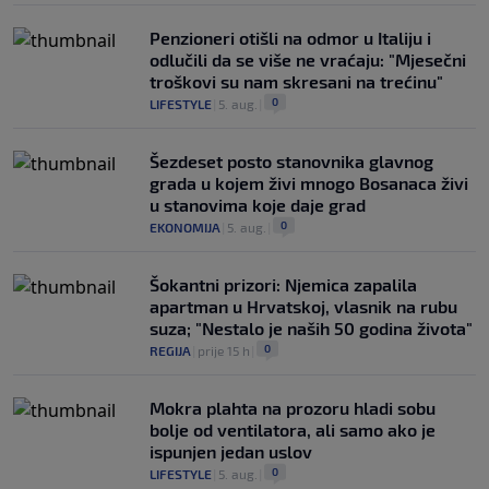
Penzioneri otišli na odmor u Italiju i
odlučili da se više ne vraćaju: "Mjesečni
troškovi su nam skresani na trećinu"
0
LIFESTYLE
|
5. aug.
|
Šezdeset posto stanovnika glavnog
grada u kojem živi mnogo Bosanaca živi
u stanovima koje daje grad
0
EKONOMIJA
|
5. aug.
|
Šokantni prizori: Njemica zapalila
apartman u Hrvatskoj, vlasnik na rubu
suza; "Nestalo je naših 50 godina života"
0
REGIJA
|
prije 15 h
|
Mokra plahta na prozoru hladi sobu
bolje od ventilatora, ali samo ako je
ispunjen jedan uslov
0
LIFESTYLE
|
5. aug.
|