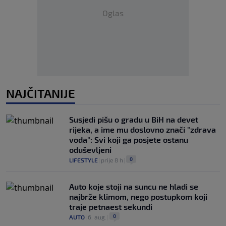
Oglas
NAJČITANIJE
Susjedi pišu o gradu u BiH na devet
rijeka, a ime mu doslovno znači "zdrava
voda": Svi koji ga posjete ostanu
oduševljeni
0
LIFESTYLE
|
prije 8 h
|
Auto koje stoji na suncu ne hladi se
najbrže klimom, nego postupkom koji
traje petnaest sekundi
0
AUTO
|
6. aug.
|