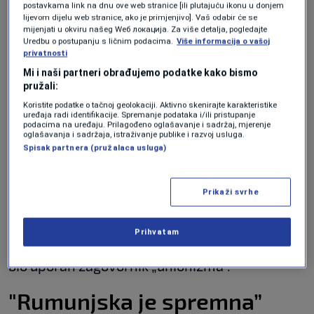
međunarodni sastanak i da su pri dolasku u
postavkama link na dnu ove web stranice [ili plutajuću ikonu u donjem
lijevom dijelu web stranice, ako je primjenjivo]. Vaš odabir će se
zračnu luku protokolarno dočekani kao dvojac.
mijenjati u okviru našeg Wеб локација. Za više detalja, pogledajte
Uredbu o postupanju s ličnim podacima.
Više informacija o vašoj
Ta gesta vjerojatno nije bila slučajna: jasna je
privatnosti
poruka za sve važnije pitanje mogućeg
Mi i naši partneri obrađujemo podatke kako bismo
pružali:
(ponovnog) ujedinjenja Republike Moldavije i
Koristite podatke o tačnoj geolokaciji. Aktivno skenirajte karakteristike
uređaja radi identifikacije. Spremanje podataka i/ili pristupanje
Rumunjske.
podacima na uređaju. Prilagođeno oglašavanje i sadržaj, mjerenje
oglašavanja i sadržaja, istraživanje publike i razvoj usluga.
Spisak partnera (pružalaca usluga)
Prvi put su u obje zemlje istodobno na vlasti
čelnici koji pozitivno gledaju na ujedinjenje.
Prikaži svrhe
Tome su se protivili svi prethodni moldavski
predsjednici, a u Rumunjskoj je pak samo
Prihvatam
Traian Băsescu (predsjednik od 2004. do 2014.)
bio uporan zagovornik „unionizma”.
"Rumunjska je spremna”