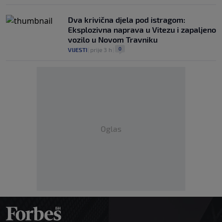
Dva krivična djela pod istragom:
Eksplozivna naprava u Vitezu i zapaljeno
vozilo u Novom Travniku
0
VIJESTI
|
prije 3 h
|
Oglas