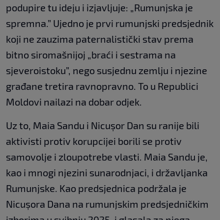
podupire tu ideju i izjavljuje: „Rumunjska je
spremna.” Ujedno je prvi rumunjski predsjednik
koji ne zauzima paternalistički stav prema
bitno siromašnijoj „braći i sestrama na
sjeveroistoku”, nego susjednu zemlju i njezine
građane tretira ravnopravno. To u Republici
Moldovi nailazi na dobar odjek.
Uz to, Maia Sandu i Nicușor Dan su ranije bili
aktivisti protiv korupcijei borili se protiv
samovolje i zloupotrebe vlasti. Maia Sandu je,
kao i mnogi njezini sunarodnjaci, i državljanka
Rumunjske. Kao predsjednica podržala je
Nicușora Dana na rumunjskim predsjedničkim
izborima u svibnju 2025. i glasala za njega.