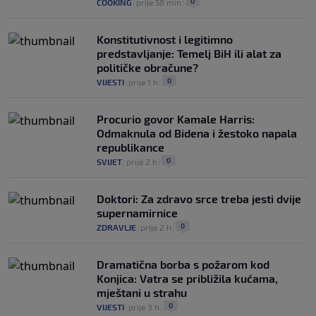
0
COOKING
|
prije 58 min
|
Konstitutivnost i legitimno
predstavljanje: Temelj BiH ili alat za
političke obračune?
0
VIJESTI
|
prije 1 h
|
Procurio govor Kamale Harris:
Odmaknula od Bidena i žestoko napala
republikance
0
SVIJET
|
prije 2 h
|
Doktori: Za zdravo srce treba jesti dvije
supernamirnice
0
ZDRAVLJE
|
prije 2 h
|
Dramatična borba s požarom kod
Konjica: Vatra se približila kućama,
mještani u strahu
0
VIJESTI
|
prije 3 h
|