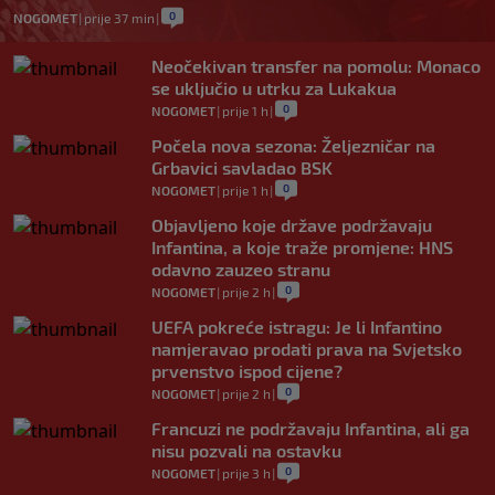
0
NOGOMET
|
prije 37 min
|
Neočekivan transfer na pomolu: Monaco
se uključio u utrku za Lukakua
0
NOGOMET
|
prije 1 h
|
Počela nova sezona: Željezničar na
Grbavici savladao BSK
0
NOGOMET
|
prije 1 h
|
Objavljeno koje države podržavaju
Infantina, a koje traže promjene: HNS
odavno zauzeo stranu
0
NOGOMET
|
prije 2 h
|
UEFA pokreće istragu: Je li Infantino
namjeravao prodati prava na Svjetsko
prvenstvo ispod cijene?
0
NOGOMET
|
prije 2 h
|
Francuzi ne podržavaju Infantina, ali ga
nisu pozvali na ostavku
0
NOGOMET
|
prije 3 h
|