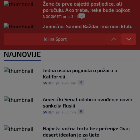
Žene će prve osjetiti posljedice, ali
poručuju: Ako treba, neka bude bojkot
0
NOGOMET
|
prije 3 h
|
Zvanično: Samed Baždar ima novi klub,
zadužio broj sa velikom "težinom"
Idi na Sport
0
NOGOMET
|
prije 5 h
|
Prije nekoliko godina zaludjela je
NAJNOVIJE
internet, a onda nestala iz javnosti: Svi
se pitaju gdje je i šta radi (VIDEO)
0
OSTALI SPORTOVI
|
prije 6 h
|
Jedna osoba poginula u požaru u
Kaliforniji
0
SVIJET
|
prije 46 min
|
Američki Senat odobrio uvođenje novih
sankcija Rusiji
0
SVIJET
|
prije 53 min
|
Najbrža voćna torta bez pečenja: Ovaj
desert idealan je za ljeto