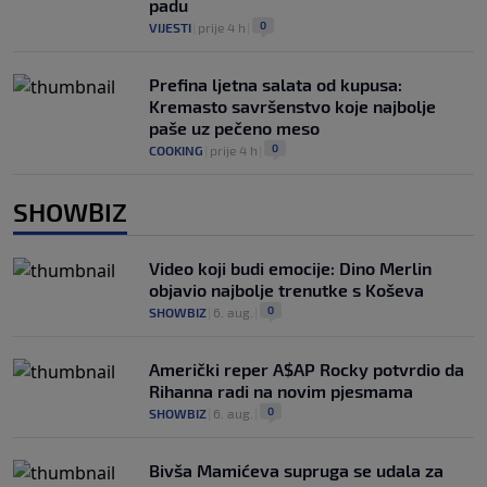
padu
0
VIJESTI
|
prije 4 h
|
Prefina ljetna salata od kupusa:
Kremasto savršenstvo koje najbolje
paše uz pečeno meso
0
COOKING
|
prije 4 h
|
SHOWBIZ
Video koji budi emocije: Dino Merlin
objavio najbolje trenutke s Koševa
0
SHOWBIZ
|
6. aug.
|
Američki reper A$AP Rocky potvrdio da
Rihanna radi na novim pjesmama
0
SHOWBIZ
|
6. aug.
|
Bivša Mamićeva supruga se udala za