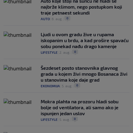
Auto koje stoji na suncu ne hladi se
najbrže klimom, nego postupkom koji
traje petnaest sekundi
0
AUTO
|
6. aug.
|
Ljudi u ovom gradu žive u rupama
iskopanim u brdu, a kad prošire spavaću
sobu ponekad nađu drago kamenje
0
LIFESTYLE
|
2. aug.
|
Šezdeset posto stanovnika glavnog
grada u kojem živi mnogo Bosanaca živi
u stanovima koje daje grad
0
EKONOMIJA
|
5. aug.
|
Mokra plahta na prozoru hladi sobu
bolje od ventilatora, ali samo ako je
ispunjen jedan uslov
0
LIFESTYLE
|
5. aug.
|