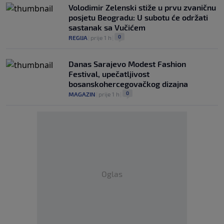
Volodimir Zelenski stiže u prvu zvaničnu
posjetu Beogradu: U subotu će održati
sastanak sa Vučićem
0
REGIJA
|
prije 1 h
|
Danas Sarajevo Modest Fashion
Festival, upečatljivost
bosanskohercegovačkog dizajna
0
MAGAZIN
|
prije 1 h
|
Oglas