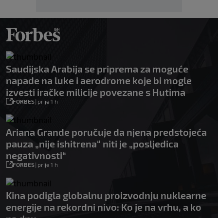
Saudijska Arabija se priprema za moguće
napade na luke i aerodrome koje bi mogle
izvesti iračke milicije povezane s Hutima
FORBES
|
prije 1 h
Ariana Grande poručuje da njena predstojeća
pauza „nije ishitrena“ niti je „posljedica
negativnosti“
FORBES
|
prije 1 h
Kina podigla globalnu proizvodnju nuklearne
energije na rekordni nivo: Ko je na vrhu, a ko