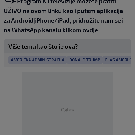
╰┈➤
Program N1 televizije možete pratiti
UŽIVO na
ovom linku
kao i putem aplikacija
za
An
droid
|
iPhone/iPad,
pridružite nam se i
na WhatsApp kanalu klikom
ovdje
Više tema kao što je ova?
AMERIČKA ADMINISTRACIJA
DONALD TRUMP
GLAS AMERIKE
Oglas