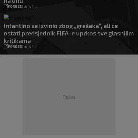
na dnu
FORBES
|
prije 1 h
Infantino se izvinio zbog „grešaka“, ali će
ostati predsjednik FIFA-e uprkos sve glasnijim
kritikama
FORBES
|
prije 1 h
Oglas