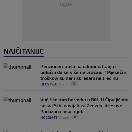
Oglas
NAJČITANIJE
Penzioneri otišli na odmor u Italiju i
odlučili da se više ne vraćaju: "Mjesečni
troškovi su nam skresani na trećinu"
0
LIFESTYLE
|
5. aug.
|
Vučić tokom boravka u BiH: U Čipuljićima
su svi Srbi navijali za Zvezdu, dresove
Partizana nisu htjeli
0
NOGOMET
|
6. aug.
|