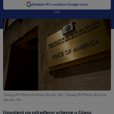
Dodajte N1 u omiljeni Google izvor
Više
Tanjug/AP Photo/Andrew Harnik, File
|
Tanjug/AP Photo/Andrew
Harnik, File
Uposleni na određeno vrijeme u Glasu