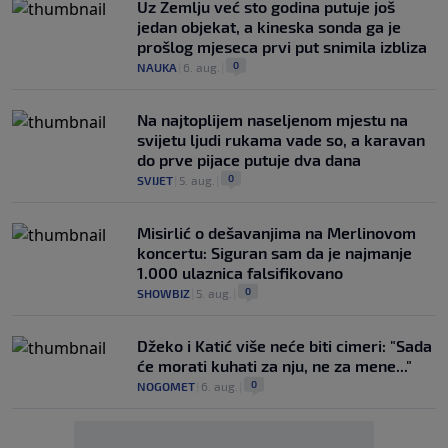
Uz Zemlju već sto godina putuje još
jedan objekat, a kineska sonda ga je
prošlog mjeseca prvi put snimila izbliza
0
NAUKA
|
6. aug.
|
Na najtoplijem naseljenom mjestu na
svijetu ljudi rukama vade so, a karavan
do prve pijace putuje dva dana
0
SVIJET
|
5. aug.
|
Misirlić o dešavanjima na Merlinovom
koncertu: Siguran sam da je najmanje
1.000 ulaznica falsifikovano
0
SHOWBIZ
|
5. aug.
|
Džeko i Katić više neće biti cimeri: "Sada
će morati kuhati za nju, ne za mene..."
0
NOGOMET
|
6. aug.
|