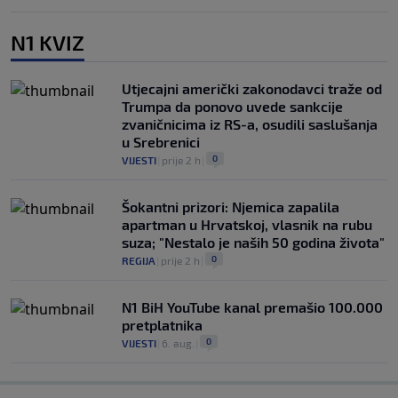
N1 KVIZ
Utjecajni američki zakonodavci traže od
Trumpa da ponovo uvede sankcije
zvaničnicima iz RS-a, osudili saslušanja
u Srebrenici
0
VIJESTI
|
prije 2 h
|
Šokantni prizori: Njemica zapalila
apartman u Hrvatskoj, vlasnik na rubu
suza; "Nestalo je naših 50 godina života"
0
REGIJA
|
prije 2 h
|
N1 BiH YouTube kanal premašio 100.000
pretplatnika
0
VIJESTI
|
6. aug.
|