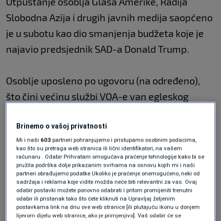
Otpuštanje osoblja Glasa Amerike, Radija
Slobodna Azija i drugih javnih medija saopćeno
je u subotu kao dio smanjenja budžeta koje je
najavio predsjednik SAD-a Donald Trump.
Osoblje uposleno po ugovoru (na određeno),
što čini većinu službi VOA-e van egleskog
govornog područja, dobilo je e-mail s
Brinemo o vašoj privatnosti
obavještenjem da im ugovori prestaju 31.
Mi i naši
603
partneri pohranjujemo i pristupamo osobnim podacima,
marta.
kao što su pretraga web stranica ili lični identifikatori, na vašem
računaru . Odabir Prihvatam omogućava praćenje tehnologije kako bi se
pružila podrška dolje prikazanim svrhama na osnovu kojih mi i naši
Mnogi takvi uposleni nisu državljani SAD-a i
partneri obrađujemo podatke Ukoliko je praćenje onemogućeno, neki od
sadržaja i reklama koje vidite možda neće biti relevantni za vas. Ovaj
njima prijeti otpuštanje. To se odnosi na one
odabir postavki možete ponovno odabrati i pritom promijeniti trenutni
odabir ili pristanak tako što ćete kliknuti na Upravljaj željenim
koji se nalaze u SAD-u, jer može se desiti da im
postavkama link na dnu ove web stranice [ili plutajuću ikonu u donjem
lijevom dijelu web stranice, ako je primjenjivo]. Vaš odabir će se