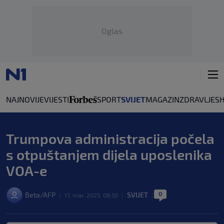
Oglas
NAJNOVIJE
VIJESTI
SPORT
SVIJET
MAGAZIN
ZDRAVLJE
S
Trumpova administracija počela
s otpuštanjem dijela uposlenika
VOA-e
0
Beta/AFP
SVIJET
|
17. mar. 2025. 08:50
|
|