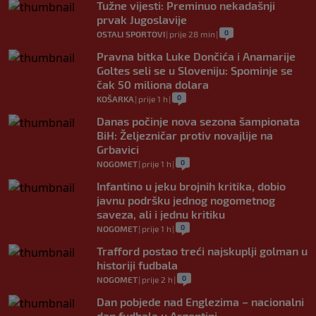
Tužne vijesti: Preminuo nekadašnji
prvak Jugoslavije
0
OSTALI SPORTOVI
|
prije 28 min
|
Pravna bitka Luke Dončića i Anamarije
Goltes seli se u Sloveniju: Spominje se
čak 50 miliona dolara
0
KOŠARKA
|
prije 1 h
|
Danas počinje nova sezona šampionata
BiH: Željezničar protiv novajlije na
Grbavici
0
NOGOMET
|
prije 1 h
|
Infantino u jeku brojnih kritika, dobio
javnu podršku jednog nogometnog
saveza, ali i jednu kritiku
0
NOGOMET
|
prije 1 h
|
Trafford postao treći najskuplji golman u
historiji fudbala
0
NOGOMET
|
prije 2 h
|
Dan pobjede nad Englezima – nacionalni
dan fudbala u Argentini