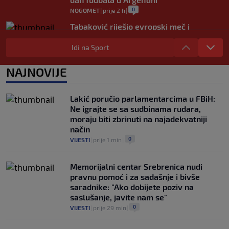
0
NOGOMET
|
prije 2 h
|
Tabaković riješio evropski meč i
Salzburgu donio pobjedu (VIDEO)
Idi na Sport
0
NOGOMET
|
6. aug.
|
Allah, Allah, Allah, Allah… Mohamed
NAJNOVIJE
Salah! (VIDEO)
0
NOGOMET
|
6. aug.
|
Lakić poručio parlamentarcima u FBiH:
Ne igrajte se sa sudbinama rudara,
moraju biti zbrinuti na najadekvatniji
način
0
VIJESTI
|
prije 1 min
|
Memorijalni centar Srebrenica nudi
pravnu pomoć i za sadašnje i bivše
saradnike: "Ako dobijete poziv na
saslušanje, javite nam se"
0
VIJESTI
|
prije 29 min
|