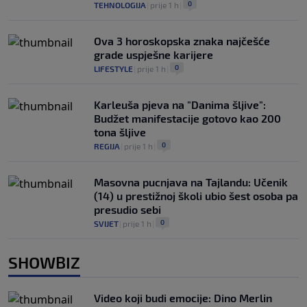
0
TEHNOLOGIJA
|
prije 1 h
|
Ova 3 horoskopska znaka najčešće
grade uspješne karijere
0
LIFESTYLE
|
prije 1 h
|
Karleuša pjeva na "Danima šljive":
Budžet manifestacije gotovo kao 200
tona šljive
0
REGIJA
|
prije 1 h
|
Masovna pucnjava na Tajlandu: Učenik
(14) u prestižnoj školi ubio šest osoba pa
presudio sebi
0
SVIJET
|
prije 1 h
|
SHOWBIZ
Video koji budi emocije: Dino Merlin