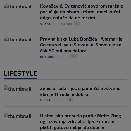
Kovačević: Cvitanović govorom mržnje
poručuje da nisam kršten, meni kućni
odgoj nalaže da ne mrzim
0
VIJESTI
|
prije 50 min
|
Pravna bitka Luke Dončića i Anamarije
Goltes seli se u Sloveniju: Spominje se
čak 50 miliona dolara
0
KOŠARKA
|
prije 1 h
|
LIFESTYLE
Zenički rudari još u jami: Zdravstveno
stanje 11 rudara dobro
0
VIJESTI
|
prije 1 h
|
Historijska presuda protiv Mete: Zbog
ugrožavanja zdravlja djece moraju
platiti gotovo milijardu dolara