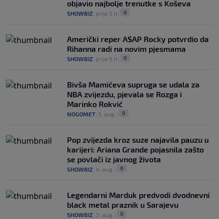
objavio najbolje trenutke s Koševa
0
SHOWBIZ
|
prije 3 h
|
Američki reper A$AP Rocky potvrdio da
Rihanna radi na novim pjesmama
0
SHOWBIZ
|
prije 6 h
|
Bivša Mamićeva supruga se udala za
NBA zvijezdu, pjevala se Rozga i
Marinko Rokvić
0
NOGOMET
|
5. aug.
|
Pop zvijezda kroz suze najavila pauzu u
karijeri: Ariana Grande pojasnila zašto
se povlači iz javnog života
0
SHOWBIZ
|
4. aug.
|
Legendarni Marduk predvodi dvodnevni
black metal praznik u Sarajevu
0
SHOWBIZ
|
3. aug.
|