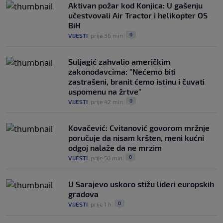
Aktivan požar kod Konjica: U gašenju
učestvovali Air Tractor i helikopter OS
BiH
0
VIJESTI
|
prije 36 min
|
Suljagić zahvalio američkim
zakonodavcima: "Nećemo biti
zastrašeni, branit ćemo istinu i čuvati
uspomenu na žrtve"
0
VIJESTI
|
prije 42 min
|
Kovačević: Cvitanović govorom mržnje
poručuje da nisam kršten, meni kućni
odgoj nalaže da ne mrzim
0
VIJESTI
|
prije 50 min
|
U Sarajevo uskoro stižu lideri europskih
gradova
0
VIJESTI
|
prije 1 h
|