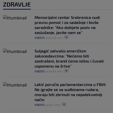
ZDRAVLJE
Memorijalni centar Srebrenica nudi
pravnu pomoć i za sadašnje i bivše
saradnike: "Ako dobijete poziv na
saslušanje, javite nam se"
0
VIJESTI
|
prije 29 min
|
Suljagić zahvalio američkim
zakonodavcima: "Nećemo biti
zastrašeni, branit ćemo istinu i čuvati
uspomenu na žrtve"
0
VIJESTI
|
prije 42 min
|
Lakić poručio parlamentarcima u FBiH:
Ne igrajte se sa sudbinama rudara,
moraju biti zbrinuti na najadekvatniji
način
0
VIJESTI
|
prije 1 min
|