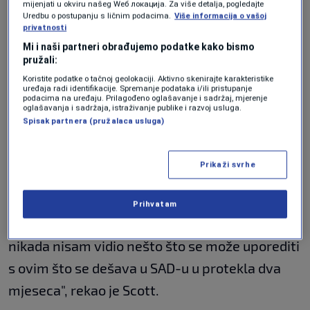
se ne produži dozvola za boravak.
mijenjati u okviru našeg Wеб локација. Za više detalja, pogledajte
Uredbu o postupanju s ličnim podacima.
Više informacija o vašoj
Oni zaposleni koji su američki državljani,
privatnosti
stavljeni na prinudni odmor, u ovoj fazi nisu
Mi i naši partneri obrađujemo podatke kako bismo
pružali:
dobili pismo o otpuštanju.
Koristite podatke o tačnoj geolokaciji. Aktivno skenirajte karakteristike
uređaja radi identifikacije. Spremanje podataka i/ili pristupanje
podacima na uređaju. Prilagođeno oglašavanje i sadržaj, mjerenje
oglašavanja i sadržaja, istraživanje publike i razvoj usluga.
Liam Scott, novinar VOA-e koji je će biti
Spisak partnera (pružalaca usluga)
otpušten 31. marta, napisao je na platformi X
da je zatvaranje VOA-e i sličnih medija napad
Prikaži svrhe
na slobodu medija.
Prihvatam
"Dugo sam izvještavao o slobodi štampe i
nikada nisam vidio nešto što se može uporediti
s ovim što se dešava u SAD-u u protekla dva
mjeseca", rekao je Scott.