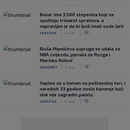
Bunar imа 3.500 stepenica koje se
spuštaju trinaest spratova, a
napravljen je da bi ljudi imali vode ljeti
|
|
0
LIFESTYLE
4. aug.
Bivša Mamićeva supruga se udala za
NBA zvijezdu, pjevala se Rozga i
Marinko Rokvić
|
|
0
NOGOMET
5. aug.
Saplео se o kamen na poštanskoj turi, i
narednih 33 godine nosio kamenje kući
dok nije sagradio palatu
|
|
0
LIFESTYLE
4. aug.