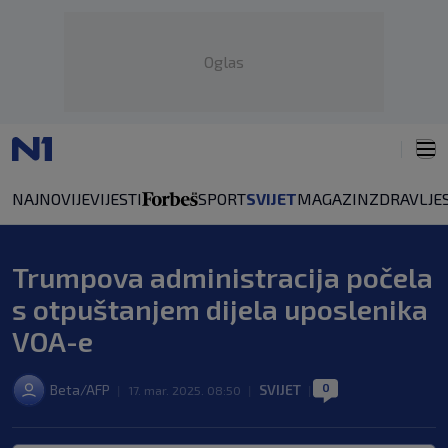
Oglas
NAJNOVIJE
VIJESTI
SPORT
SVIJET
MAGAZIN
ZDRAVLJE
Trumpova administracija počela
s otpuštanjem dijela uposlenika
VOA-e
0
Beta/AFP
SVIJET
|
17. mar. 2025. 08:50
|
|