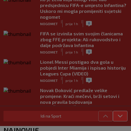
predsjednicu FIFA-e umjesto Infantina?
Uskoro mi mogla promijeniti svjetski
nogomet
|
|
0
NOGOMET
prije 1 h
FIFA se izvinila svim svojim članicama
zbog FFE projekta: Ali rukovodstvo i
dalje podržava Infantina
|
|
0
NOGOMET
prije 1 h
Lionel Messi postigao dva gola u
pobjedi Inter Miamija i ispisao historiju
Leagues Cupa (VIDEO)
|
|
0
NOGOMET
prije 1 h
Novak Đoković predlaže velike
promjene: Kraći mečevi, brži setovi i
nova pravila bodovanja
|
|
0
TENIS
prije 1 h
Idi na Sport
Upitna karijera jednog od najvećih
svjetskih talenata nogometa zbog
NAJNOVIJE
zdravstvenih problema