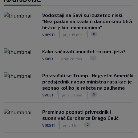
|
|
0
NOGOMET
prije 2 h
Vodostaji na Savi su izuzetno niski:
U trenucima dok je olimpijski šampion
"Bez padavina svakim danom smo bliži
obarao rekord, plamen odnio njegovu
historijskim minimumima"
kuću: Preminuo i komšija
|
|
|
|
0
VIJESTI
prije 19 min
0
OSTALI SPORTOVI
5. aug.
Kako sačuvati imunitet tokom ljeta?
|
|
0
VIDEO
prije 28 min
Posvađali se Trump i Hegseth: Američki
predsjednik napao ministra rata kad je
saznao koliko je raketa na zalihama
|
|
0
SVIJET
prije 33 min
Preminuo poznati privrednik i
suosnivač Euroherca Drago Galić
|
|
0
VIJESTI
prije 1 h