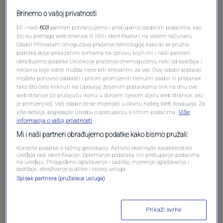
Brinemo o vašoj privatnosti
Mi i naši
603
partneri pohranjujemo i pristupamo osobnim podacima, kao
što su pretraga web stranica ili lični identifikatori, na vašem računaru .
Oglas
Odabir Prihvatam omogućava praćenje tehnologije kako bi se pružila
podrška dolje prikazanim svrhama na osnovu kojih mi i naši partneri
obrađujemo podatke Ukoliko je praćenje onemogućeno, neki od sadržaja i
reklama koje vidite možda neće biti relevantni za vas. Ovaj odabir postavki
možete ponovno odabrati i pritom promijeniti trenutni odabir ili pristanak
tako što ćete kliknuti na Upravljaj željenim postavkama link na dnu ove
web stranice [ili plutajuću ikonu u donjem lijevom dijelu web stranice, ako
je primjenjivo]. Vaš odabir će se mijenjati u okviru našeg Wеб локација. Za
više detalja, pogledajte Uredbu o postupanju s ličnim podacima.
Više
informacija o vašoj privatnosti
Mi i naši partneri obrađujemo podatke kako bismo pružali:
Koristite podatke o tačnoj geolokaciji. Aktivno skenirajte karakteristike
uređaja radi identifikacije. Spremanje podataka i/ili pristupanje podacima
na uređaju. Prilagođeno oglašavanje i sadržaj, mjerenje oglašavanja i
Oglas
sadržaja, istraživanje publike i razvoj usluga.
Spisak partnera (pružalaca usluga)
Prikaži svrhe