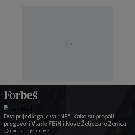
Oglas
Dva prijedloga, dva “NE”: Kako su propali
pregovori Vlade FBiH i Nove Željezare Zenica
|
FORBES
prije 13 min.