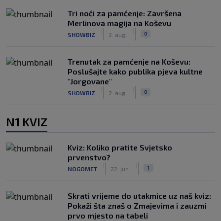
Tri noći za pamćenje: Završena
Merlinova magija na Koševu
|
|
0
SHOWBIZ
2. aug.
Trenutak za pamćenje na Koševu:
Poslušajte kako publika pjeva kultne
"Jorgovane"
|
|
0
SHOWBIZ
2. aug.
N1 KVIZ
Kviz: Koliko pratite Svjetsko
prvenstvo?
|
|
1
NOGOMET
22. jun.
Skrati vrijeme do utakmice uz naš kviz:
Pokaži šta znaš o Zmajevima i zauzmi
prvo mjesto na tabeli