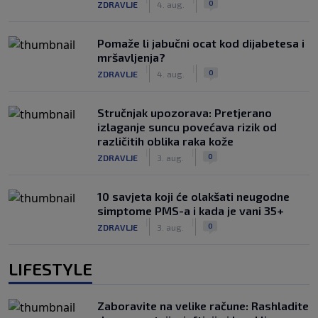
0
ZDRAVLJE
4. aug.
Pomaže li jabučni ocat kod dijabetesa i
mršavljenja?
|
|
0
ZDRAVLJE
4. aug.
Stručnjak upozorava: Pretjerano
izlaganje suncu povećava rizik od
različitih oblika raka kože
|
|
0
ZDRAVLJE
3. aug.
10 savjeta koji će olakšati neugodne
simptome PMS-a i kada je vani 35+
|
|
0
ZDRAVLJE
3. aug.
LIFESTYLE
Zaboravite na velike račune: Rashladite