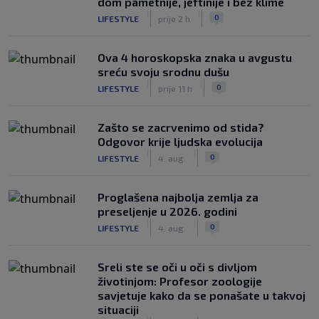
dom pametnije, jeftinije i bez klime
|
|
0
LIFESTYLE
prije 2 h
Ova 4 horoskopska znaka u avgustu
sreću svoju srodnu dušu
|
|
0
LIFESTYLE
prije 11 h
Zašto se zacrvenimo od stida?
Odgovor krije ljudska evolucija
|
|
0
LIFESTYLE
4. aug.
Proglašena najbolja zemlja za
preseljenje u 2026. godini
|
|
0
LIFESTYLE
4. aug.
Sreli ste se oči u oči s divljom
životinjom: Profesor zoologije
savjetuje kako da se ponašate u takvoj
situaciji