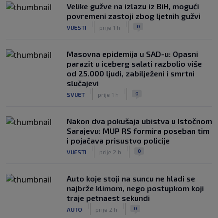
Velike gužve na izlazu iz BiH, mogući
povremeni zastoji zbog ljetnih gužvi
|
|
0
VIJESTI
prije 1 h
Masovna epidemija u SAD-u: Opasni
parazit u iceberg salati razbolio više
od 25.000 ljudi, zabilježeni i smrtni
slučajevi
|
|
0
SVIJET
prije 1 h
Nakon dva pokušaja ubistva u Istočnom
Sarajevu: MUP RS formira poseban tim
i pojačava prisustvo policije
|
|
0
VIJESTI
prije 2 h
Auto koje stoji na suncu ne hladi se
najbrže klimom, nego postupkom koji
traje petnaest sekundi
|
|
0
AUTO
prije 2 h