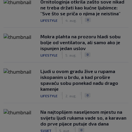
Ornitologinja otkrila zašto sove nikad
ne treba držati kao kućne ljubimce:
"Sve što se priča o njima je neistina"
|
|
0
LIFESTYLE
4. aug.
Mokra plahta na prozoru hladi sobu
bolje od ventilatora, ali samo ako je
ispunjen jedan uslov
|
|
0
LIFESTYLE
5. aug.
Ljudi u ovom gradu žive u rupama
iskopanim u brdu, a kad prošire
spavaću sobu ponekad nađu drago
kamenje
|
|
0
LIFESTYLE
2. aug.
Na najtoplijem naseljenom mjestu na
svijetu ljudi rukama vade so, a karavan
do prve pijace putuje dva dana
|
|
0
SVIJET
5. aug.