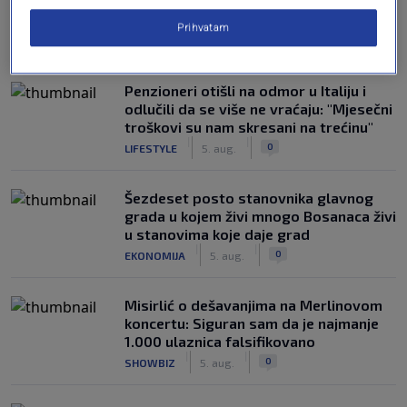
Prihvatam
NAJČITANIJE
Penzioneri otišli na odmor u Italiju i
odlučili da se više ne vraćaju: "Mjesečni
troškovi su nam skresani na trećinu"
|
|
0
LIFESTYLE
5. aug.
Šezdeset posto stanovnika glavnog
grada u kojem živi mnogo Bosanaca živi
u stanovima koje daje grad
|
|
0
EKONOMIJA
5. aug.
Misirlić o dešavanjima na Merlinovom
koncertu: Siguran sam da je najmanje
1.000 ulaznica falsifikovano
|
|
0
SHOWBIZ
5. aug.