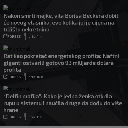
Nakon smrti majke, vila Borisa Beckera dobit
će novog vlasnika, evo kolika joj je cijena na
tržištu nekretnina
|
FORBES
prije 4 h
Rat kao pokretač energetskog profita: Naftni
giganti ostvarili gotovo 93 milijarde dolara
profita
|
FORBES
prije 10 h
“Delfin mafija”: Kako je jedna ženka otkrila
rupu u sistemu i naučila druge da dođu do više
hrane
|
FORBES
prije 11 h