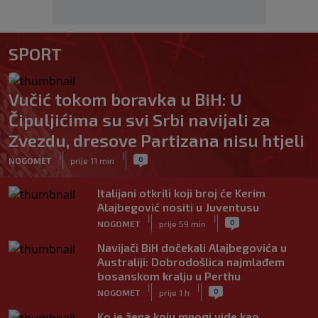
SPORT
Vučić tokom boravka u BiH: U
Čipuljićima su svi Srbi navijali za
Zvezdu, dresove Partizana nisu htjeli
|
|
0
NOGOMET
prije 11 min
Italijani otkrili koji broj će Kerim
Alajbegović nositi u Juventusu
|
|
0
NOGOMET
prije 59 min
Navijači BiH dočekali Alajbegovića u
Australiji: Dobrodošlica najmlađem
bosanskom kralju u Perthu
|
|
0
NOGOMET
prije 1 h
Ko je žena koju mnogi vide kao