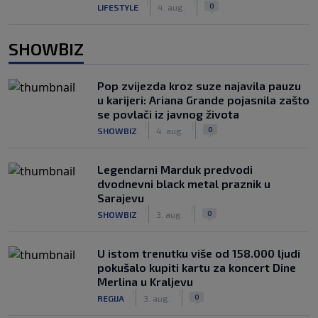
|
|
0
LIFESTYLE
4. aug.
SHOWBIZ
Pop zvijezda kroz suze najavila pauzu
u karijeri: Ariana Grande pojasnila zašto
se povlači iz javnog života
|
|
0
SHOWBIZ
4. aug.
Legendarni Marduk predvodi
dvodnevni black metal praznik u
Sarajevu
|
|
0
SHOWBIZ
3. aug.
U istom trenutku više od 158.000 ljudi
pokušalo kupiti kartu za koncert Dine
Merlina u Kraljevu
|
|
0
REGIJA
3. aug.