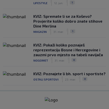
|
|
1
LIFESTYLE
12. jun.
KVIZ: Spremate li se za Koševo?
Provjerite koliko dobro znate stihove
Dine Merlina
|
|
1
MAGAZIN
31. mar.
KVIZ: Pokaži koliko poznaješ
reprezentaciju Bosne i Hercegovine i
zauzmi prvo mjesto na tabeli navijača
|
|
0
NOGOMET
31. mar.
KVIZ: Poznajete li bh. sport i sportiste?
|
|
0
OSTALI SPORTOVI
23. mar.