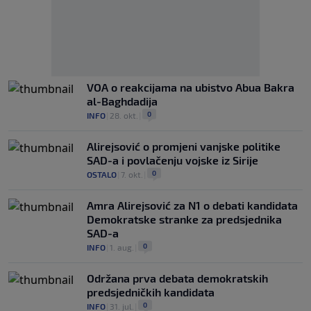
VOA o reakcijama na ubistvo Abua Bakra
al-Baghdadija
0
INFO
|
28. okt.
|
Alirejsović o promjeni vanjske politike
SAD-a i povlačenju vojske iz Sirije
0
OSTALO
|
7. okt.
|
Amra Alirejsović za N1 o debati kandidata
Demokratske stranke za predsjednika
SAD-a
0
INFO
|
1. aug.
|
Održana prva debata demokratskih
predsjedničkih kandidata
0
INFO
|
31. jul.
|