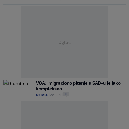
Oglas
VOA: Imigraciono pitanje u SAD-u je jako
kompleksno
0
OSTALO
|
28. jun.
|