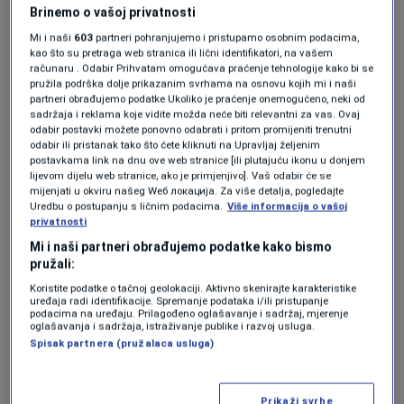
blokirao otpuštanje više od 500
Brinemo o vašoj privatnosti
zaposlenih u Glasu Amerike
Mi i naši
603
partneri pohranjujemo i pristupamo osobnim podacima,
0
SVIJET
|
30. sep.
|
kao što su pretraga web stranica ili lični identifikatori, na vašem
računaru . Odabir Prihvatam omogućava praćenje tehnologije kako bi se
pružila podrška dolje prikazanim svrhama na osnovu kojih mi i naši
Trumpova administracija počela s
partneri obrađujemo podatke Ukoliko je praćenje onemogućeno, neki od
otpuštanjem dijela uposlenika VOA-e
sadržaja i reklama koje vidite možda neće biti relevantni za vas. Ovaj
0
SVIJET
|
17. mar.
|
odabir postavki možete ponovno odabrati i pritom promijeniti trenutni
odabir ili pristanak tako što ćete kliknuti na Upravljaj željenim
postavkama link na dnu ove web stranice [ili plutajuću ikonu u donjem
lijevom dijelu web stranice, ako je primjenjivo]. Vaš odabir će se
mijenjati u okviru našeg Wеб локација. Za više detalja, pogledajte
Uredbu o postupanju s ličnim podacima.
Više informacija o vašoj
privatnosti
Mi i naši partneri obrađujemo podatke kako bismo
Oglas
pružali:
Koristite podatke o tačnoj geolokaciji. Aktivno skenirajte karakteristike
uređaja radi identifikacije. Spremanje podataka i/ili pristupanje
podacima na uređaju. Prilagođeno oglašavanje i sadržaj, mjerenje
oglašavanja i sadržaja, istraživanje publike i razvoj usluga.
Spisak partnera (pružalaca usluga)
Ungar za N1: VOA neće preživjeti Trumpa
Prikaži svrhe