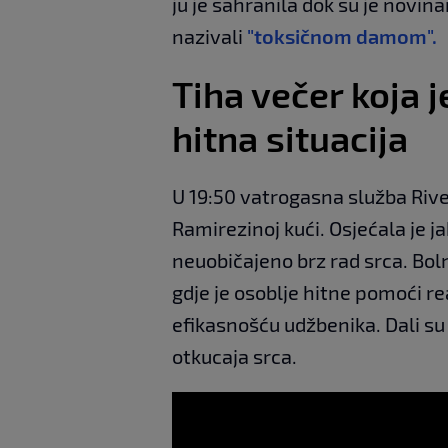
ju je sahranila dok su je novin
nazivali
"toksičnom damom".
Tiha večer koja 
hitna situacija
U 19:50 vatrogasna služba Rive
Ramirezinoj kući. Osjećala je j
neuobičajeno brz rad srca. Boln
gdje je osoblje hitne pomoći re
efikasnošću udžbenika. Dali su j
otkucaja srca.