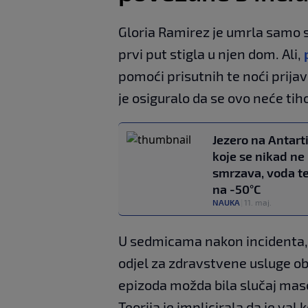
Gloria Ramirez je umrla samo 
prvi put stigla u njen dom. Ali,
pomoći prisutnih te noći prija
je osiguralo da se ovo neće tih
Jezero na Antart
koje se nikad ne
smrzava, voda te
na -50°C
NAUKA
|
11. maj.
U sedmicama nakon incidenta, ist
odjel za zdravstvene usluge obj
epizoda možda bila slučaj mas
Teorija je implicirala da je va