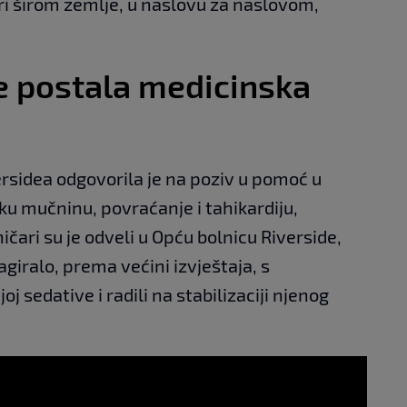
ari širom zemlje, u naslovu za naslovom,
je postala medicinska
rsidea odgovorila je na poziv u pomoć u
aku mučninu, povraćanje i tahikardiju,
ičari su je odveli u Opću bolnicu Riverside,
agiralo, prema većini izvještaja, s
oj sedative i radili na stabilizaciji njenog