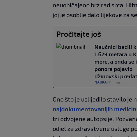
neuobičajeno brz rad srca. Hit
joj je osoblje dalo lijekove za 
Pročitajte još
Naučnici bacili 
1.629 metara u 
more, a onda se 
ponora pojavio
džinovski preda
NAUKA
|
11. maj.
Ono što je uslijedilo stavilo je 
najdokumentovanijih medicinsk
tri odvojene autopsije. Pozvana
odjel za zdravstvene usluge po