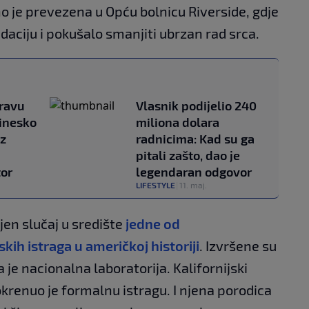
no je prevezena u Opću bolnicu Riverside, gdje
sedaciju i pokušalo smanjiti ubrzan rad srca.
kravu
Vlasnik podijelio 240
Kinesko
miliona dolara
iz
radnicima: Kad su ga
pitali zašto, dao je
tor
legendaran odgovor
LIFESTYLE
|
11. maj.
njen slučaj u središte
jedne od
ih istraga u američkoj historiji
. Izvršene su
 je nacionalna laboratorija. Kalifornijski
krenuo je formalnu istragu. I njena porodica