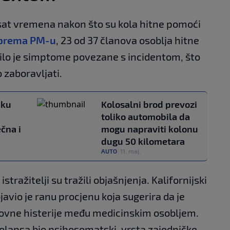
sat vremena nakon što su kola hitne pomoći
prema PM-u
, 23 od 37 članova osoblja hitne
vilo je simptome povezane s incidentom, što
o zaboravljati.
iku
Kolosalni brod prevozi
toliko automobila da
čna i
mogu napraviti kolonu
dugu 50 kilometara
AUTO
|
11. maj.
ražitelji su tražili objašnjenja. Kalifornijski
avio je ranu procjenu koja sugerira da je
ovne histerije među medicinskim osobljem.
l kolapsa bio psihosomatski, vrsta zajedničke