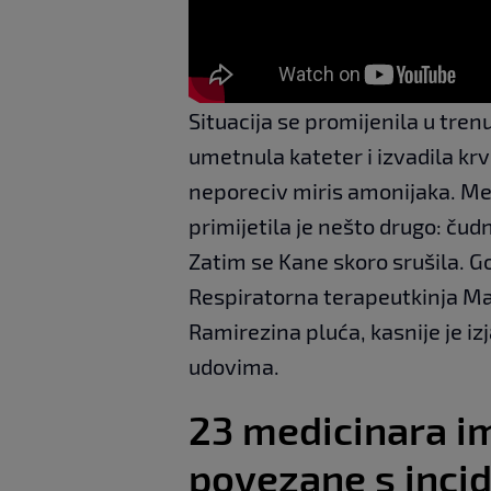
Situacija se promijenila u tre
umetnula kateter i izvadila krv
neporeciv miris amonijaka. Med
primijetila je nešto drugo: čud
Zatim se Kane skoro srušila. G
Respiratorna terapeutkinja Ma
Ramirezina pluća, kasnije je iz
udovima.
23 medicinara i
povezane s inci