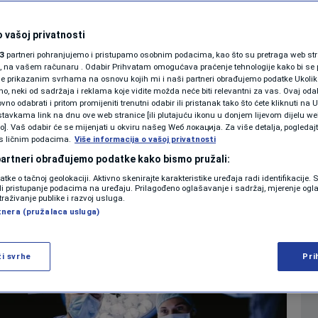
tnu pomoć zbog
SHOWBIZ
anjem, 23 bolnička
KOLUMNE
 vašoj privatnosti
3
partneri pohranjujemo i pristupamo osobnim podacima, kao što su pretraga web stran
ila oko nje
ori, na vašem računaru . Odabir Prihvatam omogućava praćenje tehnologije kako bi se 
je prikazanim svrhama na osnovu kojih mi i naši partneri obrađujemo podatke Ukoliko
 neki od sadržaja i reklama koje vidite možda neće biti relevantni za vas. Ovaj odab
PODCAST
no odabrati i pritom promijeniti trenutni odabir ili pristanak tako što ćete kliknuti na U
0
 2026. 15:08
SVIJET
komentara
|
|
tavkama link na dnu ove web stranice [ili plutajuću ikonu u donjem lijevom dijelu we
N1 SPECIJAL
vo]. Vaš odabir će se mijenjati u okviru našeg Wеб локација. Za više detalja, pogledaj
s ličnim podacima.
Više informacija o vašoj privatnosti
FENOMENI
 partneri obrađujemo podatke kako bismo pružali:
Više
datke o tačnoj geolokaciji. Aktivno skenirajte karakteristike uređaja radi identifikacije.
NEISTRAŽENO
ili pristupanje podacima na uređaju. Prilagođeno oglašavanje i sadržaj, mjerenje ogl
traživanje publike i razvoj usluga.
tnera (pružalaca usluga)
VIRALNO
FOTO
ži svrhe
Pri
PROMO
VIDEO