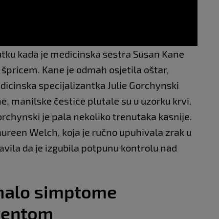
nutku kada je medicinska sestra Susan Kane
 špricem. Kane je odmah osjetila oštar,
icinska specijalizantka Julie Gorchynski
ne, manilske čestice plutale su u uzorku krvi.
orchynski je pala nekoliko trenutaka kasnije.
ureen Welch, koja je ručno upuhivala zrak u
javila da je izgubila potpunu kontrolu nad
malo simptome
dentom