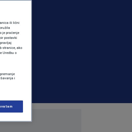
ica ili lični
pružila
 je praćenje
ir postavki
pravljaj
b stranice, ako
te Uredbu o
 Spremanje
ašavanja i
hvatam