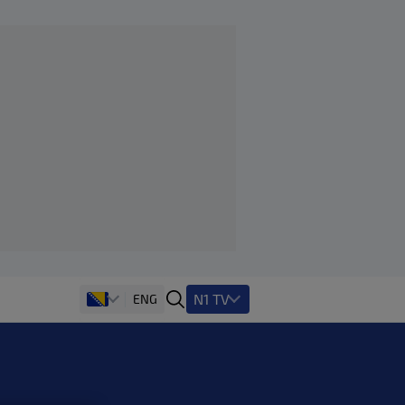
N1 TV
ENG