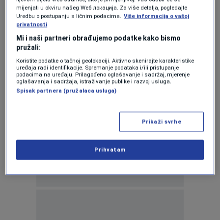
0
mijenjati u okviru našeg Wеб локација. Za više detalja, pogledajte
NEWS
|
10. okt.
|
Uredbu o postupanju s ličnim podacima.
Više informacija o vašoj
privatnosti
Sarajevo Canton plans some €21 million in
Mi i naši partneri obrađujemo podatke kako bismo
Covid aid for businesses
pružali:
0
NEWS
|
12. mar.
|
Koristite podatke o tačnoj geolokaciji. Aktivno skenirajte karakteristike
uređaja radi identifikacije. Spremanje podataka i/ili pristupanje
podacima na uređaju. Prilagođeno oglašavanje i sadržaj, mjerenje
oglašavanja i sadržaja, istraživanje publike i razvoj usluga.
Spisak partnera (pružalaca usluga)
Prikaži svrhe
Oglas
Prihvatam