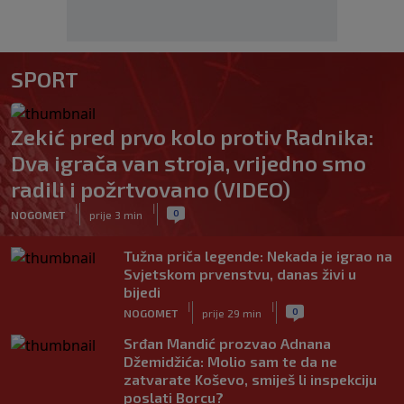
SPORT
Zekić pred prvo kolo protiv Radnika:
Dva igrača van stroja, vrijedno smo
radili i požrtvovano (VIDEO)
|
|
0
NOGOMET
prije 3 min
Tužna priča legende: Nekada je igrao na
Svjetskom prvenstvu, danas živi u
bijedi
|
|
0
NOGOMET
prije 29 min
Srđan Mandić prozvao Adnana
Džemidžića: Molio sam te da ne
zatvarate Koševo, smiješ li inspekciju
poslati Borcu?