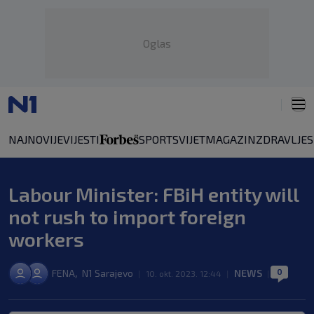
Oglas
NAJNOVIJE
VIJESTI
SPORT
SVIJET
MAGAZIN
ZDRAVLJE
Labour Minister: FBiH entity will
not rush to import foreign
workers
0
,
FENA
N1 Sarajevo
NEWS
|
10. okt. 2023. 12:44
|
|