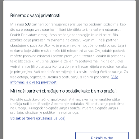
Brinemo o vašoj privatnosti
Mi i naši
603
partneri pohranjujemo i pristupamo osobnim podacima, kao
što su pretraga web stranica ili lični identifikatori, na vašem računaru .
Odabir Prihvatam omogućava praćenje tehnologije kako bi se pružila
Oglas
podrška dolje prikazanim svrhama na osnovu kojih mi i naši partneri
obrađujemo podatke Ukoliko je praćenje onemogućeno, neki od sadržaja i
reklama koje vidite možda neće biti relevantni za vas. Ovaj odabir postavki
možete ponovno odabrati i pritom promijeniti trenutni odabir ili pristanak
tako što ćete kliknuti na Upravljaj željenim postavkama link na dnu ove
web stranice [ili plutajuću ikonu u donjem lijevom dijelu web stranice, ako
je primjenjivo]. Vaš odabir će se mijenjati u okviru našeg Wеб локација. Za
više detalja, pogledajte Uredbu o postupanju s ličnim podacima.
Više
informacija o vašoj privatnosti
Mi i naši partneri obrađujemo podatke kako bismo pružali:
Koristite podatke o tačnoj geolokaciji. Aktivno skenirajte karakteristike
uređaja radi identifikacije. Spremanje podataka i/ili pristupanje podacima
na uređaju. Prilagođeno oglašavanje i sadržaj, mjerenje oglašavanja i
sadržaja, istraživanje publike i razvoj usluga.
Oglas
Spisak partnera (pružalaca usluga)
Prikaži svrhe