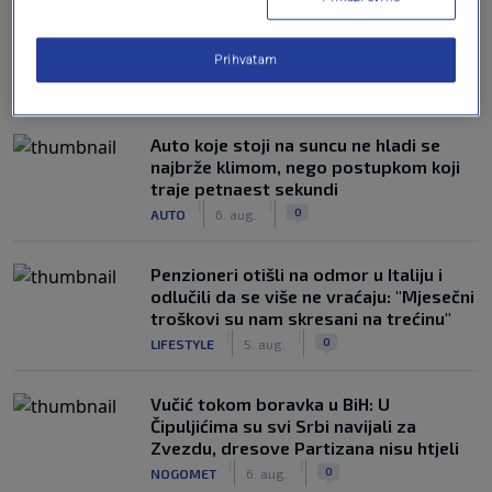
Prihvatam
NAJČITANIJE
Auto koje stoji na suncu ne hladi se
najbrže klimom, nego postupkom koji
traje petnaest sekundi
|
|
0
AUTO
6. aug.
Penzioneri otišli na odmor u Italiju i
odlučili da se više ne vraćaju: "Mjesečni
troškovi su nam skresani na trećinu"
|
|
0
LIFESTYLE
5. aug.
Vučić tokom boravka u BiH: U
Čipuljićima su svi Srbi navijali za
Zvezdu, dresove Partizana nisu htjeli
|
|
0
NOGOMET
6. aug.