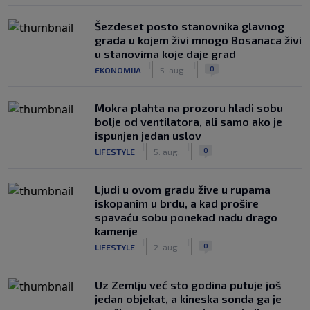
Šezdeset posto stanovnika glavnog
grada u kojem živi mnogo Bosanaca živi
u stanovima koje daje grad
|
|
0
EKONOMIJA
5. aug.
Mokra plahta na prozoru hladi sobu
bolje od ventilatora, ali samo ako je
ispunjen jedan uslov
|
|
0
LIFESTYLE
5. aug.
Ljudi u ovom gradu žive u rupama
iskopanim u brdu, a kad prošire
spavaću sobu ponekad nađu drago
kamenje
|
|
0
LIFESTYLE
2. aug.
Uz Zemlju već sto godina putuje još
jedan objekat, a kineska sonda ga je