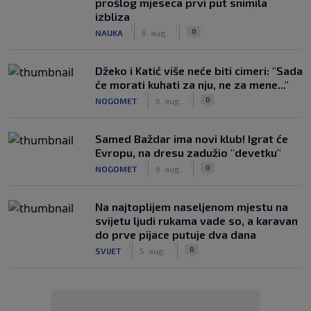
prošlog mjeseca prvi put snimila
izbliza
|
|
0
NAUKA
6. aug.
Džeko i Katić više neće biti cimeri: "Sada
će morati kuhati za nju, ne za mene..."
|
|
0
NOGOMET
6. aug.
Samed Baždar ima novi klub! Igrat će
Evropu, na dresu zadužio "devetku"
|
|
0
NOGOMET
6. aug.
Na najtoplijem naseljenom mjestu na
svijetu ljudi rukama vade so, a karavan
do prve pijace putuje dva dana
|
|
0
SVIJET
5. aug.