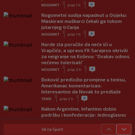
|
|
0
NOGOMET
prije 1 h
Nogometni sudija napadnut u Osijeku:
Maskirani muškarci čekali ga tokom
jutarnjeg trčanja
|
|
0
NOGOMET
prije 1 h
Horde zla poručile da neće ići u
Vrapčiće, a upravu FK Sarajevo okrivili
za neigranje na Koševu: "Ovakav odnos
nećemo tolerisati"
|
|
0
NOGOMET
prije 2 h
Đoković predložio promjene u tenisu,
Amerikanac komentarisao:
Interesantno da Novak to predlaže
|
|
0
TENIS
prije 2 h
Nakon Argentine, Infantino dobio
podršku i konfederacije: Jednoglasno
ponavljamo podršku predsjedniku
|
|
0
NOGOMET
prije 3 h
Idi na Sport