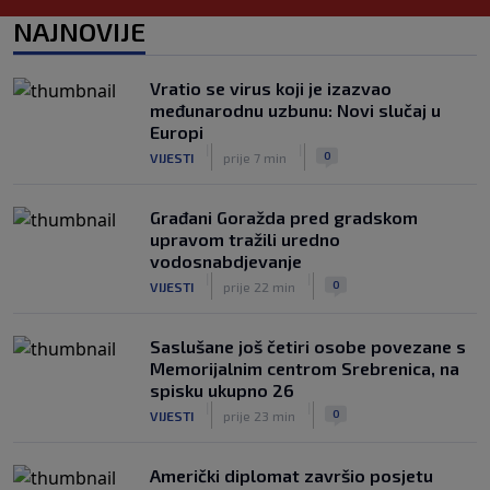
Tužne vijesti: Preminuo nekadašnji
NAJNOVIJE
prvak Jugoslavije
|
|
0
OSTALI SPORTOVI
prije 3 h
Vratio se virus koji je izazvao
Pravna bitka Luke Dončića i Anamarije
međunarodnu uzbunu: Novi slučaj u
Goltes seli se u Sloveniju: Spominje se
Europi
čak 50 miliona dolara
|
|
|
|
0
VIJESTI
prije 7 min
0
KOŠARKA
prije 4 h
Građani Goražda pred gradskom
upravom tražili uredno
vodosnabdjevanje
|
|
0
VIJESTI
prije 22 min
Saslušane još četiri osobe povezane s
Memorijalnim centrom Srebrenica, na
spisku ukupno 26
|
|
0
VIJESTI
prije 23 min
Američki diplomat završio posjetu