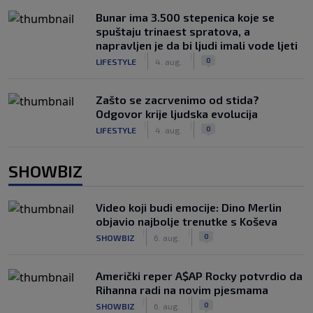
Bunar imа 3.500 stepenica koje se
spuštaju trinaest spratova, a
napravljen je da bi ljudi imali vode ljeti
|
|
0
LIFESTYLE
4. aug.
Zašto se zacrvenimo od stida?
Odgovor krije ljudska evolucija
|
|
0
LIFESTYLE
4. aug.
SHOWBIZ
Video koji budi emocije: Dino Merlin
objavio najbolje trenutke s Koševa
|
|
0
SHOWBIZ
6. aug.
Američki reper A$AP Rocky potvrdio da
Rihanna radi na novim pjesmama
|
|
0
SHOWBIZ
6. aug.