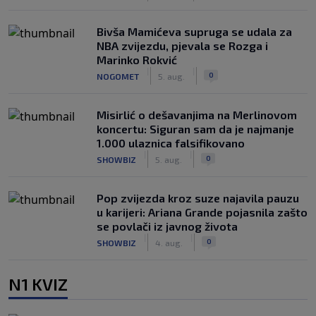
Bivša Mamićeva supruga se udala za
NBA zvijezdu, pjevala se Rozga i
Marinko Rokvić
|
|
0
NOGOMET
5. aug.
Misirlić o dešavanjima na Merlinovom
koncertu: Siguran sam da je najmanje
1.000 ulaznica falsifikovano
|
|
0
SHOWBIZ
5. aug.
Pop zvijezda kroz suze najavila pauzu
u karijeri: Ariana Grande pojasnila zašto
se povlači iz javnog života
|
|
0
SHOWBIZ
4. aug.
N1 KVIZ