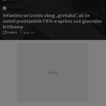
Infantino se izvinio zbog „grešaka“, ali će
ostati predsjednik FIFA-e uprkos sve glasnijim
kritikama
|
FORBES
prije 5 h
Oglas