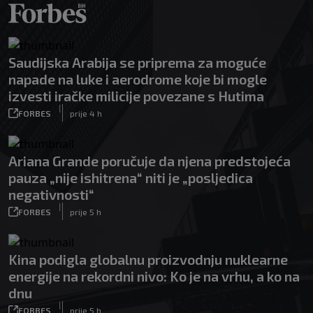
Saudijska Arabija se priprema za moguće
napade na luke i aerodrome koje bi mogle
izvesti iračke milicije povezane s Hutima
|
FORBES
prije 4 h
Ariana Grande poručuje da njena predstojeća
pauza „nije ishitrena“ niti je „posljedica
negativnosti“
|
FORBES
prije 5 h
Kina podigla globalnu proizvodnju nuklearne
energije na rekordni nivo: Ko je na vrhu, a ko na
dnu
|
FORBES
prije 5 h