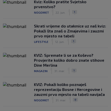
Kviz: Koliko pratite Svjetsko
prvenstvo?
|
|
1
NOGOMET
22. jun.
Skrati vrijeme do utakmice uz naš kviz:
Pokaži šta znaš o Zmajevima i zauzmi
prvo mjesto na tabeli
|
|
1
LIFESTYLE
12. jun.
KVIZ: Spremate li se za Koševo?
Provjerite koliko dobro znate stihove
Dine Merlina
|
|
1
MAGAZIN
31. mar.
KVIZ: Pokaži koliko poznaješ
reprezentaciju Bosne i Hercegovine i
zauzmi prvo mjesto na tabeli navijača
|
|
0
NOGOMET
31. mar.