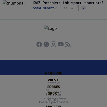
KVIZ: Poznajete li bh. sport i sportiste?
|
|
0
OSTALI SPORTOVI
23. mar.
NAJNOVIJE
VIJESTI
Kontakt
FORBES
O nama
Marketing
SPORT
Impresum
Pravila korištenja
SVIJET
Politika privatnosti
RSS
MAGAZIN