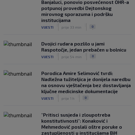
Banjaluci, ponovio posvećenost OHR-a
potpunoj provedbi Dejtonskog
mirovnog sporazuma i podršku
institucijama
|
|
0
VIJESTI
prije 33 min
Dvojici rudara pozlilo u jami
Raspotočje, jedan prebačen u bolnicu
|
|
0
VIJESTI
prije 54 min
Porodica Amire Selimović tvrdi:
Nadležna tužiteljica je donijela naredbu
na osnovu vještačenja bez dostavljanja
ključne medicinske dokumentacije
|
|
0
VIJESTI
prije 1 h
"Pritisci susjeda i zloupotreba
konstitutivnosti": Konaković i
Mehmedović poslali oštre poruke o
zastupljenosti u institucijama BiH