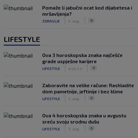
Pomaže li jabučni ocat kod dijabetesa i
mršavljenja?
|
|
0
ZDRAVLJE
4. aug.
LIFESTYLE
Ova 3 horoskopska znaka najčešće
grade uspješne karijere
|
|
0
LIFESTYLE
prije 5 h
Zaboravite na velike račune: Rashladite
dom pametnije, jeftinije i bez klime
|
|
0
LIFESTYLE
5. aug.
Ova 4 horoskopska znaka u avgustu
sreću svoju srodnu dušu
|
|
0
LIFESTYLE
5. aug.