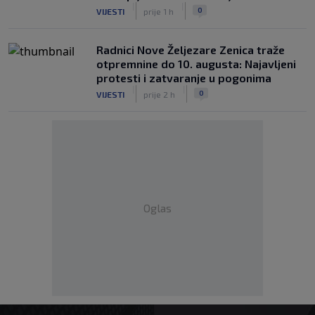
|
|
0
VIJESTI
prije 1 h
Radnici Nove Željezare Zenica traže
otpremnine do 10. augusta: Najavljeni
protesti i zatvaranje u pogonima
|
|
0
VIJESTI
prije 2 h
Oglas