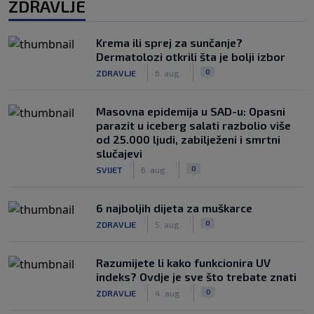
ZDRAVLJE
Krema ili sprej za sunčanje?
Dermatolozi otkrili šta je bolji izbor
|
|
0
ZDRAVLJE
6. aug.
Masovna epidemija u SAD-u: Opasni
parazit u iceberg salati razbolio više
od 25.000 ljudi, zabilježeni i smrtni
slučajevi
|
|
0
SVIJET
6. aug.
6 najboljih dijeta za muškarce
|
|
0
ZDRAVLJE
5. aug.
Razumijete li kako funkcionira UV
indeks? Ovdje je sve što trebate znati
|
|
0
ZDRAVLJE
4. aug.