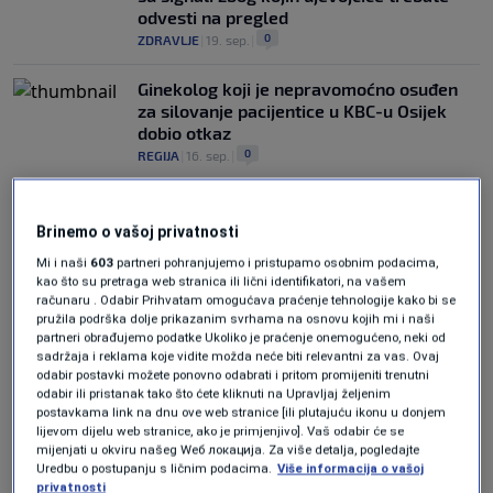
odvesti na pregled
0
ZDRAVLJE
|
19. sep.
|
Ginekolog koji je nepravomoćno osuđen
za silovanje pacijentice u KBC-u Osijek
dobio otkaz
0
REGIJA
|
16. sep.
|
Brinemo o vašoj privatnosti
Mi i naši
603
partneri pohranjujemo i pristupamo osobnim podacima,
kao što su pretraga web stranica ili lični identifikatori, na vašem
računaru . Odabir Prihvatam omogućava praćenje tehnologije kako bi se
pružila podrška dolje prikazanim svrhama na osnovu kojih mi i naši
Oglas
partneri obrađujemo podatke Ukoliko je praćenje onemogućeno, neki od
sadržaja i reklama koje vidite možda neće biti relevantni za vas. Ovaj
odabir postavki možete ponovno odabrati i pritom promijeniti trenutni
odabir ili pristanak tako što ćete kliknuti na Upravljaj željenim
postavkama link na dnu ove web stranice [ili plutajuću ikonu u donjem
lijevom dijelu web stranice, ako je primjenjivo]. Vaš odabir će se
mijenjati u okviru našeg Wеб локација. Za više detalja, pogledajte
Uredbu o postupanju s ličnim podacima.
Više informacija o vašoj
Ginekolog nepravomoćno osuđen za
privatnosti