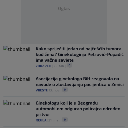
Oglas
Kako spriječiti jedan od najčešćih tumora
kod žena? Ginekologinja Petrović-Popadić
ima važne savjete
0
ZDRAVLJE
|
25. feb.
|
Asocijacija ginekologa BiH reagovala na
navode o zlostavljanju pacijentica u Zenici
0
VIJESTI
|
13. nov.
|
Ginekologu koji je u Beogradu
automobilom odgurao policajca određen
pritvor
0
REGIJA
|
21. maj.
|