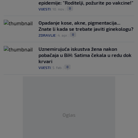
epidemije: "Roditelji, požurite po vakcine!"
0
VIJESTI
|
10. nov.
|
Opadanje kose, akne, pigmentacija...
Znate li kada se trebate javiti ginekologu?
0
ZDRAVLJE
|
4. apr.
|
Uznemirujuća iskustva žena nakon
pobačaja u BiH: Satima čekala u redu dok
krvari
0
VIJESTI
|
5. feb.
|
Oglas