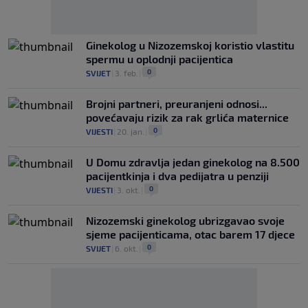
Ginekolog u Nizozemskoj koristio vlastitu
spermu u oplodnji pacijentica
0
SVIJET
|
3. feb.
|
Brojni partneri, preuranjeni odnosi...
povećavaju rizik za rak grlića maternice
0
VIJESTI
|
20. jan.
|
U Domu zdravlja jedan ginekolog na 8.500
pacijentkinja i dva pedijatra u penziji
0
VIJESTI
|
3. okt.
|
Nizozemski ginekolog ubrizgavao svoje
sjeme pacijenticama, otac barem 17 djece
0
SVIJET
|
6. okt.
|