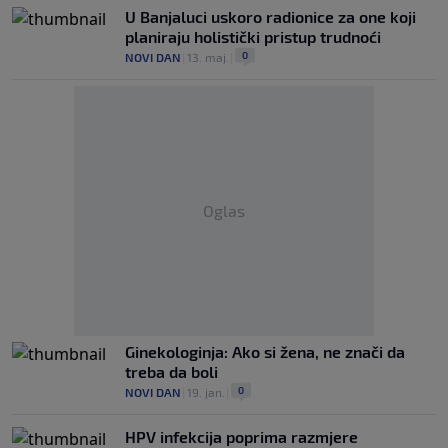
U Banjaluci uskoro radionice za one koji
planiraju holistički pristup trudnoći
0
NOVI DAN
|
13. maj.
|
Oglas
Ginekologinja: Ako si žena, ne znači da
treba da boli
0
NOVI DAN
|
19. jan.
|
HPV infekcija poprima razmjere