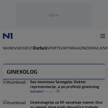
Oglas
NAJNOVIJE
VIJESTI
SPORT
SVIJET
MAGAZIN
ZDRAVLJE
SH
GINEKOLOG
Sav besmisao Senegala: Doktor
reprezentacije, a po profesiji ginekolog
0
NOGOMET
|
14. jul.
|
Ginekologinja za N1 savjetuje mame: Ovo
su signali zbog kojih djevojčice trebate