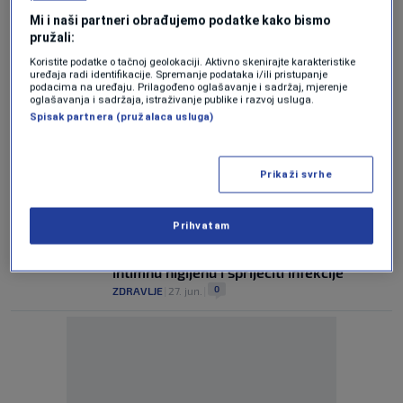
silovanje preko advokata poručio: "Ovo je
Mi i naši partneri obrađujemo podatke kako bismo
neprimjerena hajka"
pružali:
0
REGIJA
|
13. sep.
|
Koristite podatke o tačnoj geolokaciji. Aktivno skenirajte karakteristike
uređaja radi identifikacije. Spremanje podataka i/ili pristupanje
Ginekolog nepravomoćno osuđen za
podacima na uređaju. Prilagođeno oglašavanje i sadržaj, mjerenje
silovanje više ne radi u osječkoj bolnici
oglašavanja i sadržaja, istraživanje publike i razvoj usluga.
Spisak partnera (pružalaca usluga)
0
REGIJA
|
13. sep.
|
Potresna ispovijest žrtve ginekologa
Prikaži svrhe
nepravomoćno osuđenog za silovanje: On
i dalje radi
0
REGIJA
|
3. sep.
|
Prihvatam
Ginekolozi savjetuju: Kako ljeti održavati
intimnu higijenu i spriječiti infekcije
0
ZDRAVLJE
|
27. jun.
|