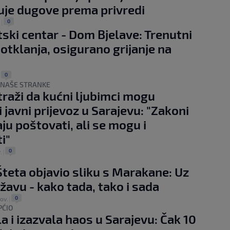
je dugove prema privredi
0
.
|
ski centar - Dom Bjelave: Trenutni
 otklanja, osigurano grijanje na
0
|
 NAŠE STRANKE
 traži da kućni ljubimci mogu
i javni prijevoz u Sarajevu: "Zakoni
ju poštovati, ali se mogu i
i"
0
.
|
teta objavio sliku s Marakane: Uz
ržavu - kako tada, tako i sada
0
nov.
|
PĆIO
la i izazvala haos u Sarajevu: Čak 10