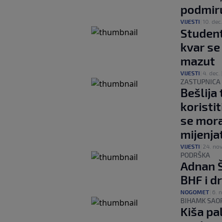
podmiru
VIJESTI
|
10. dec
Student
kvar se
mazut
VIJESTI
|
4. dec.
ZASTUPNICA
Bešlija
koristit
se mora
mijenjat
VIJESTI
|
24. nov
PODRŠKA
Adnan Š
BHF i d
NOGOMET
|
6. 
BIHAMK SAO
Kiša pa