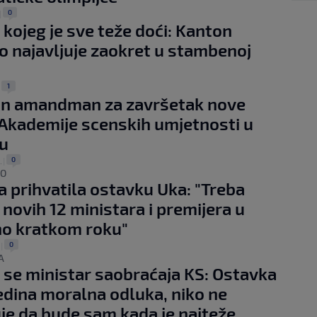
0
|
 kojeg je sve teže doći: Kanton
o najavljuje zaokret u stambenoj
1
|
an amandman za završetak nove
Akademije scenskih umjetnosti u
u
0
.
|
NO
a prihvatila ostavku Uka: "Treba
 novih 12 ministara i premijera u
no kratkom roku"
0
|
A
 se ministar saobraćaja KS: Ostavka
 jedina moralna odluka, niko ne
je da bude sam kada je najteže