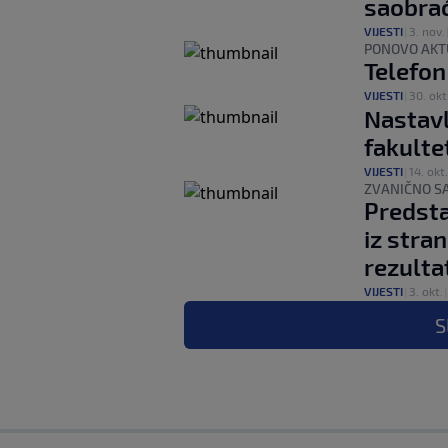
saobra
VIJESTI
|
3. nov.
PONOVO AKT
Telefon 
VIJESTI
|
30. okt
Nastavl
fakulte
VIJESTI
|
14. okt.
ZVANIČNO S
Predsta
iz stran
rezultat
VIJESTI
|
3. okt.
S