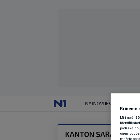
NAJNOVIJE
VIJESTI
Brinemo o
Mi i naši
60
identifikat
podrška dol
KANTON SARAJEVO
onemogućeno,
možete ponov