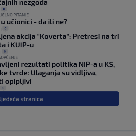
ćajnih nezgoda
0
|
UELNO PITANJE
u učionici - da ili ne?
0
.
|
jena akcija "Koverta": Pretresi na tri
ta i KUIP-u
0
|
AOPĆENJE
vljeni rezultati politika NiP-a u KS,
ke tvrde: Ulaganja su vidljiva,
i opipljivi
0
|
ljedeća
stranica