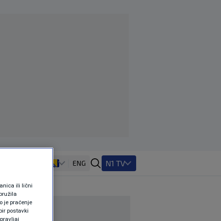
N1 TV
ENG
ica ili lični
pružila
 je praćenje
ir postavki
pravljaj