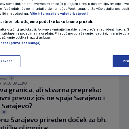
KOLUMNE
tavkama link na dnu ove web stranice [ili plutajuću ikonu u donjem lijevom dijelu we
AŽNJU
vo]. Vaš odabir će se mijenjati u okviru našeg Wеб локација. Za više detalja, pogledaj
ima upućeno upozorenje: Povećana
s ličnim podacima.
Više informacija o vašoj privatnosti
racija polena u zraku u Kantonu
 partneri obrađujemo podatke kako bismo pružali:
PODCAST
o
datke o tačnoj geolokaciji. Aktivno skenirajte karakteristike uređaja radi identifikacije.
ili pristupanje podacima na uređaju. Prilagođeno oglašavanje i sadržaj, mjerenje ogl
0
|
N1 SPECIJAL
traživanje publike i razvoj usluga.
 PAMĆENJE
tnera (pružalaca usluga)
 spektakl na Koševu u brojkama:
FENOMENI
rlin okupio 200.000 ljudi,
jni kapaciteti u Sarajevu bili
ži svrhe
Pri
NEISTRAŽENO
ni 99 posto
VIRALNO
0
 aug.
|
 A TAKO DALEKO
iva granica, ali stvarna prepreka:
FOTO
avni prevoz još ne spaja Sarajevo i
PROMO
 Sarajevo?
0
|
VIDEO
nu Sarajevo priređen doček za bh.
ičke olimpijce