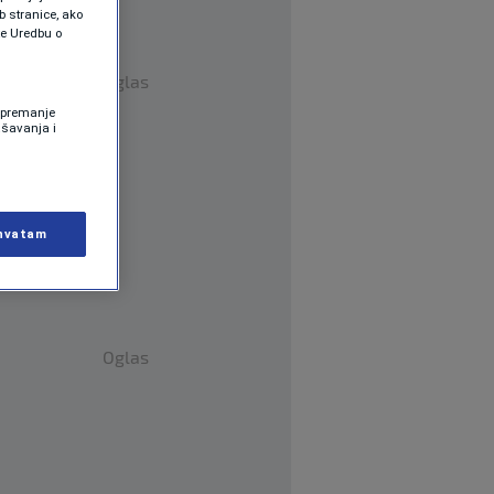
b stranice, ako
te Uredbu o
Oglas
 Spremanje
ašavanja i
hvatam
Oglas