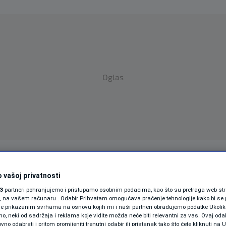
Oglas
SPORT
SVIJET
MAGAZIN
 vašoj privatnosti
ZDRAVLJE
3
partneri pohranjujemo i pristupamo osobnim podacima, kao što su pretraga web stran
ori, na vašem računaru . Odabir Prihvatam omogućava praćenje tehnologije kako bi se 
SHOWBIZ
je prikazanim svrhama na osnovu kojih mi i naši partneri obrađujemo podatke Ukoliko
 neki od sadržaja i reklama koje vidite možda neće biti relevantni za vas. Ovaj odab
no odabrati i pritom promijeniti trenutni odabir ili pristanak tako što ćete kliknuti na U