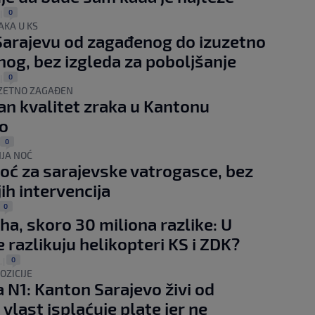
0
|
AKA U KS
Sarajevu od zagađenog do izuzetno
og, bez izgleda za poboljšanje
0
|
UZETNO ZAGAĐEN
n kvalitet zraka u Kantonu
o
0
JA NOĆ
oć za sarajevske vatrogasce, bez
jih intervencija
0
rha, skoro 30 miliona razlike: U
 razlikuju helikopteri KS i ZDK?
0
.
|
POZICIJE
a N1: Kanton Sarajevo živi od
 vlast isplaćuje plate jer ne