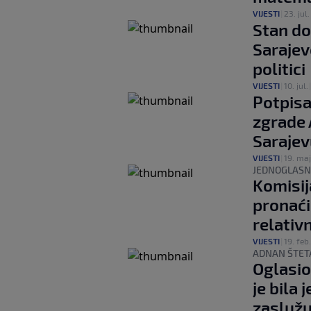
VIJESTI
|
23. jul.
Stan do
Sarajev
politici
VIJESTI
|
10. jul.
Potpis
zgrade 
Sarajev
VIJESTI
|
19. maj
JEDNOGLAS
Komisij
pronaći
relativ
VIJESTI
|
19. feb.
ADNAN ŠTET
Oglasio
je bila
zaslužu