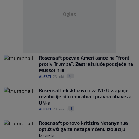
Oglas
Rosensaft pozvao Amerikance na "front
protiv Trumpa": Zastrašujuće podsjeća na
Mussolinija
0
VIJESTI
|
23. okt.
|
Rosensaft ekskluzivno za N1: Usvajanje
rezolucije bilo moralna i pravna obaveza
UN-a
1
VIJESTI
|
23. maj.
|
Rosensaft ponovo kritizira Netanyahua
optuživši ga za nezapamćenu izolaciju
Izraela