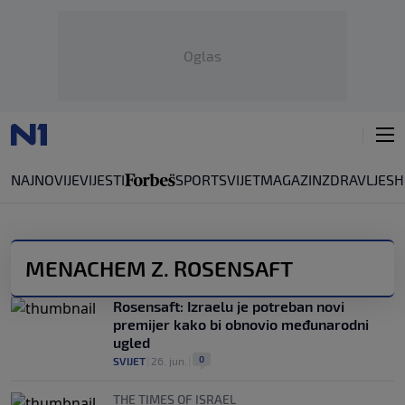
Oglas
NAJNOVIJE
VIJESTI
SPORT
SVIJET
MAGAZIN
ZDRAVLJE
SH
MENACHEM Z. ROSENSAFT
Rosensaft: Izraelu je potreban novi
premijer kako bi obnovio međunarodni
ugled
0
SVIJET
|
26. jun.
|
THE TIMES OF ISRAEL