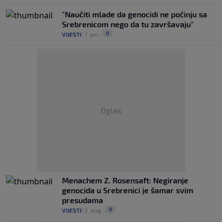
"Naučiti mlade da genocidi ne počinju sa
Srebrenicom nego da tu završavaju"
0
VIJESTI
|
7. jan.
|
Oglas
Menachem Z. Rosensaft: Negiranje
genocida u Srebrenici je šamar svim
presudama
0
VIJESTI
|
3. aug.
|