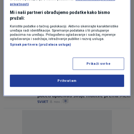
Polemika u New Yorku: Akademski skup o
privatnosti
Palestini optužen za antiizraelsku
Mi i naši partneri obrađujemo podatke kako bismo
pristrasnost
pružali:
0
SVIJET
|
6. mar.
|
Koristite podatke o tačnoj geolokaciji. Aktivno skenirajte karakteristike
uređaja radi identifikacije. Spremanje podataka i/ili pristupanje
Rosensaft za BBC: Rat Izraela protiv
podacima na uređaju. Prilagođeno oglašavanje i sadržaj, mjerenje
Hamasa nije genocid, već odgovor na
oglašavanja i sadržaja, istraživanje publike i razvoj usluga.
egzistencijalnu prijetnju
Spisak partnera (pružalaca usluga)
2
SVIJET
|
28. jul.
|
Loving God after Auschwitz: Reading the
Prikaži svrhe
Burning Psalms amid the ruins of faith
0
NEWS
|
13. mar.
|
Prihvatam
Rosensaft za N1: Netanyahu bi mogao
početi upućivati svoje molitve prema Meki
0
SVIJET
|
8. nov.
|