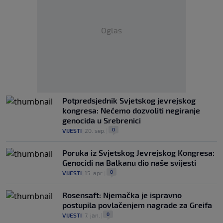
Oglas
Potpredsjednik Svjetskog jevrejskog
kongresa: Nećemo dozvoliti negiranje
genocida u Srebrenici
0
VIJESTI
|
20. sep.
|
Poruka iz Svjetskog Jevrejskog Kongresa:
Genocidi na Balkanu dio naše svijesti
0
VIJESTI
|
15. apr.
|
Rosensaft: Njemačka je ispravno
postupila povlačenjem nagrade za Greifa
0
VIJESTI
|
7. jan.
|