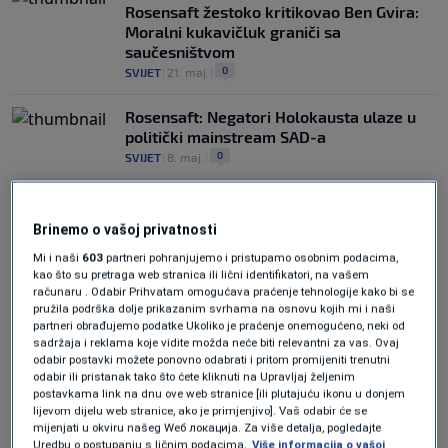
Rosensaft žestoko kritikovao Ben Gvira:
Moralni kukavičluk graniči sa
saučesništvom
0
SVIJET
|
21. maj.
|
Rosensaft: Negatori Holokausta ulaze u
politički mainstream SAD-a
0
SVIJET
|
8. maj.
|
Brinemo o vašoj privatnosti
Mi i naši
603
partneri pohranjujemo i pristupamo osobnim podacima,
kao što su pretraga web stranica ili lični identifikatori, na vašem
računaru . Odabir Prihvatam omogućava praćenje tehnologije kako bi se
Oglas
pružila podrška dolje prikazanim svrhama na osnovu kojih mi i naši
partneri obrađujemo podatke Ukoliko je praćenje onemogućeno, neki od
sadržaja i reklama koje vidite možda neće biti relevantni za vas. Ovaj
odabir postavki možete ponovno odabrati i pritom promijeniti trenutni
odabir ili pristanak tako što ćete kliknuti na Upravljaj željenim
postavkama link na dnu ove web stranice [ili plutajuću ikonu u donjem
lijevom dijelu web stranice, ako je primjenjivo]. Vaš odabir će se
mijenjati u okviru našeg Wеб локација. Za više detalja, pogledajte
Uredbu o postupanju s ličnim podacima.
Više informacija o vašoj