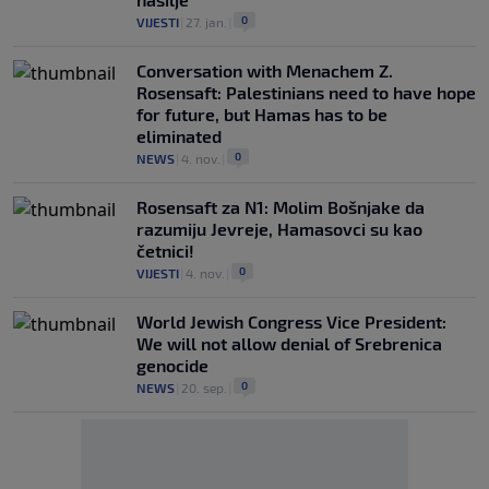
0
VIJESTI
|
27. jan.
|
Conversation with Menachem Z.
Rosensaft: Palestinians need to have hope
for future, but Hamas has to be
eliminated
0
NEWS
|
4. nov.
|
Rosensaft za N1: Molim Bošnjake da
razumiju Jevreje, Hamasovci su kao
četnici!
0
VIJESTI
|
4. nov.
|
World Jewish Congress Vice President:
We will not allow denial of Srebrenica
genocide
0
NEWS
|
20. sep.
|