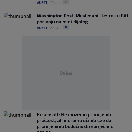
0
VIJESTI
|
10. apr.
|
Washington Post: Muslimani i Jevreji u BiH
pozivaju na mir i dijalog
0
VIJESTI
|
27. jan.
|
Oglas
Rosensaft: Ne možemo promijeniti
prošlost, ali moramo učiniti sve da
promijenimo budućnost i spriječimo
nasilje