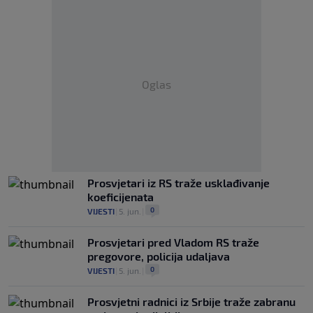
Oglas
Prosvjetari iz RS traže usklađivanje
koeficijenata
0
VIJESTI
|
5. jun.
|
Prosvjetari pred Vladom RS traže
pregovore, policija udaljava
0
VIJESTI
|
5. jun.
|
Prosvjetni radnici iz Srbije traže zabranu