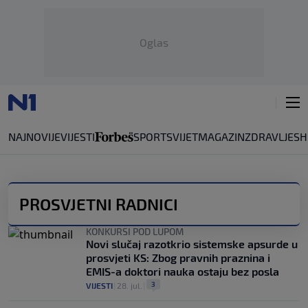
Oglas
NAJNOVIJE
VIJESTI
SPORT
SVIJET
MAGAZIN
ZDRAVLJE
SH
PROSVJETNI RADNICI
KONKURSI POD LUPOM
Novi slučaj razotkrio sistemske apsurde u
prosvjeti KS: Zbog pravnih praznina i
EMIS-a doktori nauka ostaju bez posla
3
VIJESTI
|
28. jul.
|