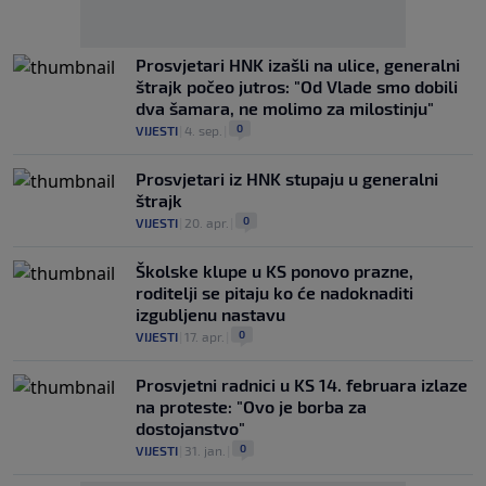
Prosvjetari HNK izašli na ulice, generalni
štrajk počeo jutros: "Od Vlade smo dobili
dva šamara, ne molimo za milostinju"
0
VIJESTI
|
4. sep.
|
Prosvjetari iz HNK stupaju u generalni
štrajk
0
VIJESTI
|
20. apr.
|
Školske klupe u KS ponovo prazne,
roditelji se pitaju ko će nadoknaditi
izgubljenu nastavu
0
VIJESTI
|
17. apr.
|
Prosvjetni radnici u KS 14. februara izlaze
na proteste: "Ovo je borba za
dostojanstvo"
0
VIJESTI
|
31. jan.
|