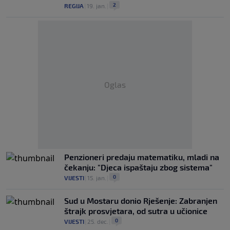
2
REGIJA
|
19. jan.
|
Oglas
Penzioneri predaju matematiku, mladi na
čekanju: "Djeca ispaštaju zbog sistema"
0
VIJESTI
|
15. jan.
|
Sud u Mostaru donio Rješenje: Zabranjen
štrajk prosvjetara, od sutra u učionice
0
VIJESTI
|
25. dec.
|