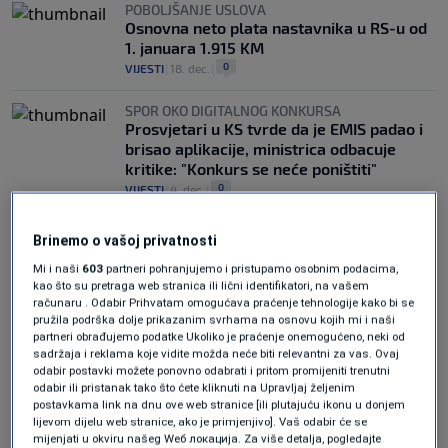
POBOLJŠANJE USLOVA
Osnovna neto plata nastavnika u RS-u od
1. januara 1.915 KM
0
VIJESTI
|
18. dec.
|
SPOR OKO DIGITALNOG KONKURSA
Prosvjetari u KS tvrde da je EMIS padao i
brisao aplikacije, ministrica odbacuje
kritike: "Konkurs se neće poništiti"
0
VIJESTI
|
4. dec.
|
Brinemo o vašoj privatnosti
Mi i naši
603
partneri pohranjujemo i pristupamo osobnim podacima,
kao što su pretraga web stranica ili lični identifikatori, na vašem
računaru . Odabir Prihvatam omogućava praćenje tehnologije kako bi se
pružila podrška dolje prikazanim svrhama na osnovu kojih mi i naši
partneri obrađujemo podatke Ukoliko je praćenje onemogućeno, neki od
Oglas
sadržaja i reklama koje vidite možda neće biti relevantni za vas. Ovaj
odabir postavki možete ponovno odabrati i pritom promijeniti trenutni
odabir ili pristanak tako što ćete kliknuti na Upravljaj željenim
postavkama link na dnu ove web stranice [ili plutajuću ikonu u donjem
lijevom dijelu web stranice, ako je primjenjivo]. Vaš odabir će se
mijenjati u okviru našeg Wеб локација. Za više detalja, pogledajte