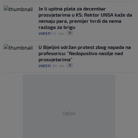
Je li upitna plata za decembar
prosvjetarima u KS: Rektor UNSA kaže da
nemaju para, premijer tvrdi da nema
razloga za brigu
0
VIJESTI
|
12. nov.
|
U Bijeljini održan protest zbog napada na
profesoricu: "Nedopustivo nasilje nad
prosvjetarima"
0
VIJESTI
|
30. okt.
|
Oglas