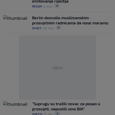
emitovanja rijalitija
0
REGIJA
|
4. maj.
|
Berlin dozvolio muslimanskim
prosvjetnim radnicama da nose maramu
0
SVIJET
|
29. mar.
|
Oglas
"Suprugu su tražili novac za posao u
prosvjeti, napustili smo BiH"
0
VIJESTI
|
31. jan.
|