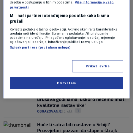
Uredbu o postupanju s ličnim podacima.
Više informacija o vašoj
privatnosti
KRUCIJALNE GREŠKE
Prosvjetari o EMIS-u, donosimo dopis:
Mi i naši partneri obrađujemo podatke kako bismo
"Sistem padao, brisao kandidate, konkurs
pružali:
je nezakonit"
Koristite podatke o tačnoj geolokaciji. Aktivno skenirajte karakteristike
0
VIJESTI
|
4. dec.
|
uređaja radi identifikacije. Spremanje podataka i/ili pristupanje
podacima na uređaju. Prilagođeno oglašavanje i sadržaj, mjerenje
oglašavanja i sadržaja, istraživanje publike i razvoj usluga.
PROSVJETARI NAJAVILI I PROTEST
Spisak partnera (pružalaca usluga)
EMIS sistem izazvao veliku pobunu u KS:
Hiljade oštećenih kandidata, sumnje u
diskriminaciju i pozivi na hitnu obustavu
Prikaži svrhe
konkursa
0
VIJESTI
|
3. dec.
|
Prihvatam
EDINA ČOMIĆ UPOZORAVA
"Položaj prosvjetnih radnika u BiH se
urušava godinama, uskoro nećemo imati
kvalitetne nastavnike"
1
OBRAZOVANJE
|
5. okt.
|
Hoće li sutra biti nastave u Srbiji?
Prosvjetari pozvani da stupe u štrajk