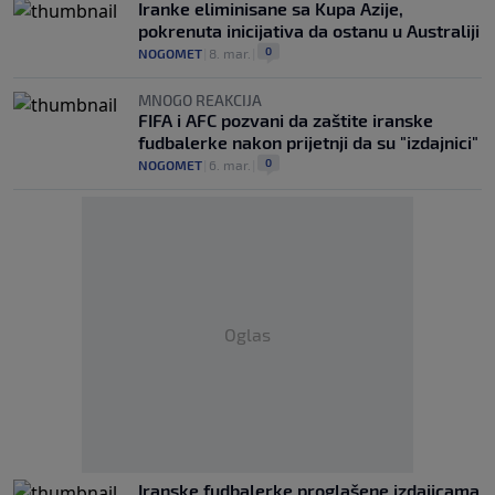
Iranke eliminisane sa Kupa Azije,
pokrenuta inicijativa da ostanu u Australiji
0
NOGOMET
|
8. mar.
|
MNOGO REAKCIJA
FIFA i AFC pozvani da zaštite iranske
fudbalerke nakon prijetnji da su "izdajnici"
0
NOGOMET
|
6. mar.
|
Oglas
Iranske fudbalerke proglašene izdajicama