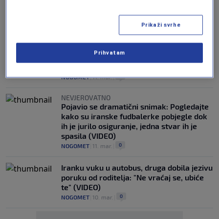
Iako su zatražile azil - promjena odluke:
Nekoliko iranskih fudbalerki vraća se u
domovinu
Prikaži svrhe
0
NOGOMET
|
16. mar.
|
Prihvatam
Fudbalerke na putu za Iran, još jedna
zatražila azil u Australiji
0
NOGOMET
|
11. mar.
|
NEVJEROVATNO
Pojavio se dramatični snimak: Pogledajte
kako su iranske fudbalerke pobjegle dok
ih je jurilo osiguranje, jedna stvar ih je
spasila (VIDEO)
0
NOGOMET
|
11. mar.
|
Iranku vuku u autobus, druga dobila jezivu
poruku od roditelja: "Ne vraćaj se, ubiće
te" (VIDEO)
0
NOGOMET
|
10. mar.
|