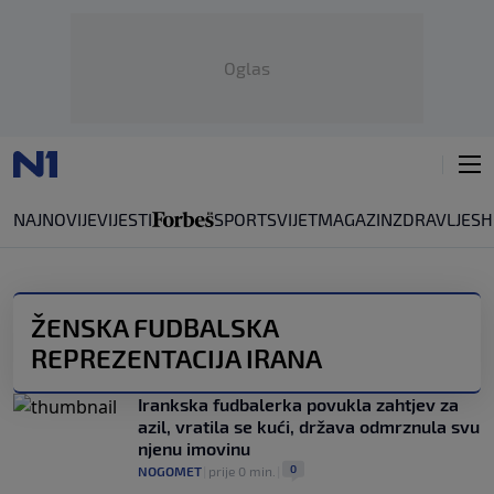
Oglas
NAJNOVIJE
VIJESTI
SPORT
SVIJET
MAGAZIN
ZDRAVLJE
SH
ŽENSKA FUDBALSKA
REPREZENTACIJA IRANA
Irankska fudbalerka povukla zahtjev za
azil, vratila se kući, država odmrznula svu
njenu imovinu
0
NOGOMET
|
prije 0 min.
|