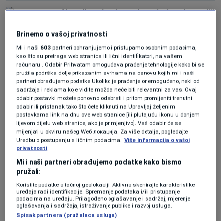
Nasmijane Iranke već trenirale u Australiji
sa Brisbane Roarom
0
NOGOMET
|
17. mar.
|
Brinemo o vašoj privatnosti
Mi i naši
603
partneri pohranjujemo i pristupamo osobnim podacima,
Šta se promijenilo? Samo dvije Iranke se
kao što su pretraga web stranica ili lični identifikatori, na vašem
ne vraćaju u "topli zagrljaj domovine“
računaru . Odabir Prihvatam omogućava praćenje tehnologije kako bi se
pružila podrška dolje prikazanim svrhama na osnovu kojih mi i naši
0
NOGOMET
|
17. mar.
|
partneri obrađujemo podatke Ukoliko je praćenje onemogućeno, neki od
sadržaja i reklama koje vidite možda neće biti relevantni za vas. Ovaj
odabir postavki možete ponovno odabrati i pritom promijeniti trenutni
odabir ili pristanak tako što ćete kliknuti na Upravljaj željenim
postavkama link na dnu ove web stranice [ili plutajuću ikonu u donjem
lijevom dijelu web stranice, ako je primjenjivo]. Vaš odabir će se
mijenjati u okviru našeg Wеб локација. Za više detalja, pogledajte
Uredbu o postupanju s ličnim podacima.
Više informacija o vašoj
Oglas
privatnosti
Mi i naši partneri obrađujemo podatke kako bismo
pružali:
Koristite podatke o tačnoj geolokaciji. Aktivno skenirajte karakteristike
uređaja radi identifikacije. Spremanje podataka i/ili pristupanje
podacima na uređaju. Prilagođeno oglašavanje i sadržaj, mjerenje
oglašavanja i sadržaja, istraživanje publike i razvoj usluga.
Spisak partnera (pružalaca usluga)
PREOKRET U SLUČAJU IRANKI