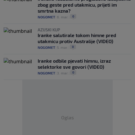
zbog geste pred utakmicu, prijeti im
smrtna kazna?
0
NOGOMET
|
6. mar.
|
AZIJSKI KUP
Iranke salutirale tokom himne pred
utakmicu protiv Australije (VIDEO)
0
NOGOMET
|
5. mar.
|
Iranke odbile pjevati himnu, izraz
selektorke sve govori (VIDEO)
0
NOGOMET
|
3. mar.
|
Oglas