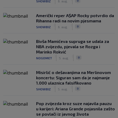
0
SHOWBIZ
6. aug.
Američki reper A$AP Rocky potvrdio da
Rihanna radi na novim pjesmama
|
|
0
SHOWBIZ
6. aug.
Bivša Mamićeva supruga se udala za
NBA zvijezdu, pjevala se Rozga i
Marinko Rokvić
|
|
0
NOGOMET
5. aug.
Misirlić o dešavanjima na Merlinovom
koncertu: Siguran sam da je najmanje
1.000 ulaznica falsifikovano
|
|
0
SHOWBIZ
5. aug.
Pop zvijezda kroz suze najavila pauzu
u karijeri: Ariana Grande pojasnila zašto
se povlači iz javnog života