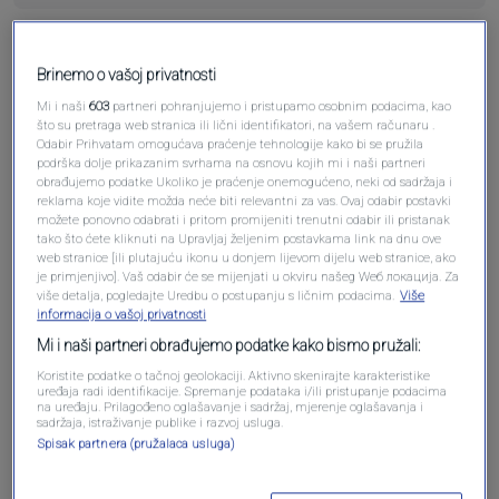
Pošalji komentar
Brinemo o vašoj privatnosti
Mi i naši
603
partneri pohranjujemo i pristupamo osobnim podacima, kao
što su pretraga web stranica ili lični identifikatori, na vašem računaru .
Odabir Prihvatam omogućava praćenje tehnologije kako bi se pružila
podrška dolje prikazanim svrhama na osnovu kojih mi i naši partneri
obrađujemo podatke Ukoliko je praćenje onemogućeno, neki od sadržaja i
reklama koje vidite možda neće biti relevantni za vas. Ovaj odabir postavki
možete ponovno odabrati i pritom promijeniti trenutni odabir ili pristanak
tako što ćete kliknuti na Upravljaj željenim postavkama link na dnu ove
web stranice [ili plutajuću ikonu u donjem lijevom dijelu web stranice, ako
je primjenjivo]. Vaš odabir će se mijenjati u okviru našeg Wеб локација. Za
više detalja, pogledajte Uredbu o postupanju s ličnim podacima.
Više
Oglas
informacija o vašoj privatnosti
Mi i naši partneri obrađujemo podatke kako bismo pružali:
Koristite podatke o tačnoj geolokaciji. Aktivno skenirajte karakteristike
uređaja radi identifikacije. Spremanje podataka i/ili pristupanje podacima
na uređaju. Prilagođeno oglašavanje i sadržaj, mjerenje oglašavanja i
sadržaja, istraživanje publike i razvoj usluga.
Spisak partnera (pružalaca usluga)