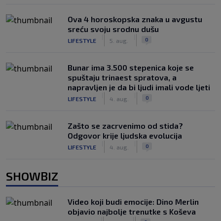
Ova 4 horoskopska znaka u avgustu
sreću svoju srodnu dušu
|
|
0
LIFESTYLE
5. aug.
Bunar imа 3.500 stepenica koje se
spuštaju trinaest spratova, a
napravljen je da bi ljudi imali vode ljeti
|
|
0
LIFESTYLE
4. aug.
Zašto se zacrvenimo od stida?
Odgovor krije ljudska evolucija
|
|
0
LIFESTYLE
4. aug.
SHOWBIZ
Video koji budi emocije: Dino Merlin
objavio najbolje trenutke s Koševa
|
|