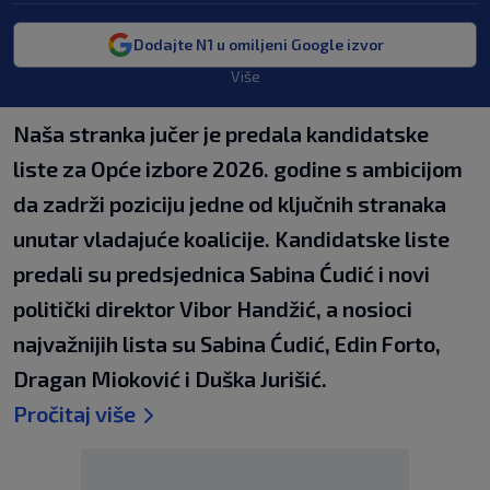
Dodajte N1 u omiljeni Google izvor
Više
Naša stranka jučer je predala kandidatske
liste za Opće izbore 2026. godine s ambicijom
da zadrži poziciju jedne od ključnih stranaka
unutar vladajuće koalicije. Kandidatske liste
predali su predsjednica Sabina Ćudić i novi
politički direktor Vibor Handžić, a nosioci
najvažnijih lista su Sabina Ćudić, Edin Forto,
Dragan Mioković i Duška Jurišić.
Pročitaj više