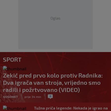
Oglas
SPORT
Zekić pred prvo kolo protiv Radnika:
Dva igrača van stroja, vrijedno smo
radili i požrtvovano (VIDEO)
|
|
0
NOGOMET
prije 34 min
Tužna priča legende: Nekada je igrao na