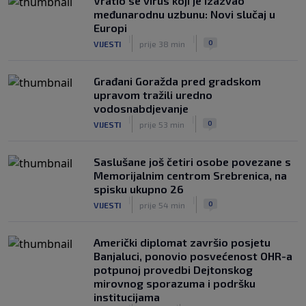
Vratio se virus koji je izazvao
međunarodnu uzbunu: Novi slučaj u
Europi
|
|
0
VIJESTI
prije 38 min
Građani Goražda pred gradskom
upravom tražili uredno
vodosnabdjevanje
|
|
0
VIJESTI
prije 53 min
Saslušane još četiri osobe povezane s
Memorijalnim centrom Srebrenica, na
spisku ukupno 26
|
|
0
VIJESTI
prije 54 min
Američki diplomat završio posjetu
Banjaluci, ponovio posvećenost OHR-a
potpunoj provedbi Dejtonskog
mirovnog sporazuma i podršku
institucijama