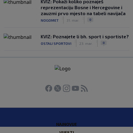
KVIZ: Pokaži koliko poznaješ
reprezentaciju Bosne i Hercegovine i
zauzmi prvo mjesto na tabeli navijača
|
|
0
NOGOMET
31. mar.
KVIZ: Poznajete li bh. sport i sportiste?
|
|
0
OSTALI SPORTOVI
23. mar.
NAJNOVIJE
VIJESTI