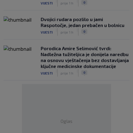
|
|
0
VIJESTI
prije 1 h
Dvojici rudara pozlilo u jami
Raspotočje, jedan prebačen u bolnicu
|
|
0
VIJESTI
prije 1 h
Porodica Amire Selimović tvrdi:
Nadležna tužiteljica je donijela naredbu
na osnovu vještačenja bez dostavljanja
ključne medicinske dokumentacije
|
|
0
VIJESTI
prije 1 h
Oglas