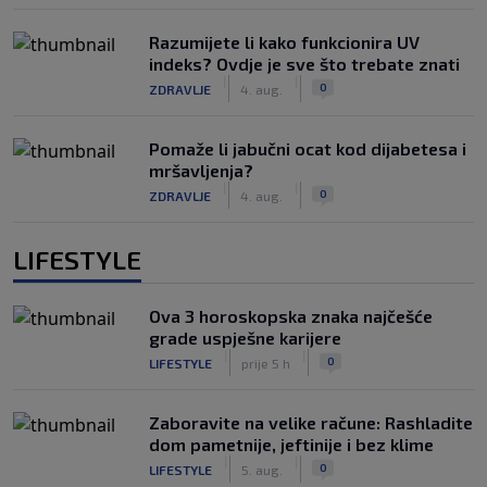
Razumijete li kako funkcionira UV
indeks? Ovdje je sve što trebate znati
|
|
0
ZDRAVLJE
4. aug.
Pomaže li jabučni ocat kod dijabetesa i
mršavljenja?
|
|
0
ZDRAVLJE
4. aug.
LIFESTYLE
Ova 3 horoskopska znaka najčešće
grade uspješne karijere
|
|
0
LIFESTYLE
prije 5 h
Zaboravite na velike račune: Rashladite
dom pametnije, jeftinije i bez klime
|
|
0
LIFESTYLE
5. aug.