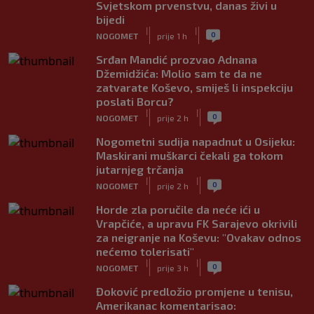
Svjetskom prvenstvu, danas živi u
bijedi
|
|
0
NOGOMET
prije 1 h
Srđan Mandić prozvao Adnana
Džemidžića: Molio sam te da ne
zatvarate Koševo, smiješ li inspekciju
poslati Borcu?
|
|
0
NOGOMET
prije 2 h
Nogometni sudija napadnut u Osijeku:
Maskirani muškarci čekali ga tokom
jutarnjeg trčanja
|
|
0
NOGOMET
prije 2 h
Horde zla poručile da neće ići u
Vrapčiće, a upravu FK Sarajevo okrivili
za neigranje na Koševu: "Ovakav odnos
nećemo tolerisati"
|
|
0
NOGOMET
prije 3 h
Đoković predložio promjene u tenisu,
Amerikanac komentarisao: