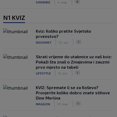
|
|
0
SHOWBIZ
4. aug.
N1 KVIZ
Kviz: Koliko pratite Svjetsko
prvenstvo?
|
|
1
NOGOMET
22. jun.
Skrati vrijeme do utakmice uz naš kviz:
Pokaži šta znaš o Zmajevima i zauzmi
prvo mjesto na tabeli
|
|
1
LIFESTYLE
12. jun.
KVIZ: Spremate li se za Koševo?
Provjerite koliko dobro znate stihove
Dine Merlina
|
|
1
MAGAZIN
31. mar.