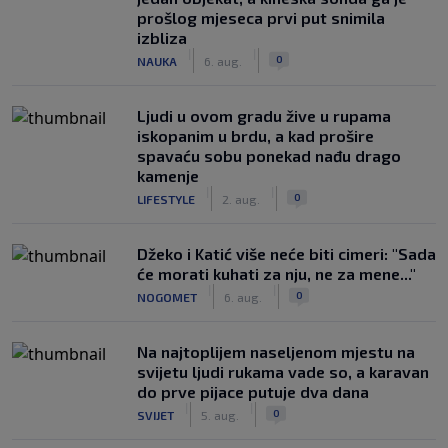
prošlog mjeseca prvi put snimila
izbliza
|
|
0
NAUKA
6. aug.
Ljudi u ovom gradu žive u rupama
iskopanim u brdu, a kad prošire
spavaću sobu ponekad nađu drago
kamenje
|
|
0
LIFESTYLE
2. aug.
Džeko i Katić više neće biti cimeri: "Sada
će morati kuhati za nju, ne za mene..."
|
|
0
NOGOMET
6. aug.
Na najtoplijem naseljenom mjestu na
svijetu ljudi rukama vade so, a karavan
do prve pijace putuje dva dana
|
|
0
SVIJET
5. aug.