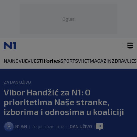
Oglas
NAJNOVIJE
VIJESTI
SPORT
SVIJET
MAGAZIN
ZDRAVLJE
ZA DAN UŽIVO
Vibor Handžić za N1: O
prioritetima Naše stranke,
izborima i odnosima u koaliciji
0
N1 BiH
DAN UŽIVO
|
07. jul. 2026. 18:32
|
|