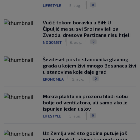
|
|
0
LIFESTYLE
5. aug.
Vučić tokom boravka u BiH: U
Čipuljićima su svi Srbi navijali za
Zvezdu, dresove Partizana nisu htjeli
|
|
0
NOGOMET
6. aug.
Šezdeset posto stanovnika glavnog
grada u kojem živi mnogo Bosanaca živi
u stanovima koje daje grad
|
|
0
EKONOMIJA
5. aug.
Mokra plahta na prozoru hladi sobu
bolje od ventilatora, ali samo ako je
ispunjen jedan uslov
|
|
0
LIFESTYLE
5. aug.
Uz Zemlju već sto godina putuje još
jedan objekat, a kineska sonda ga je