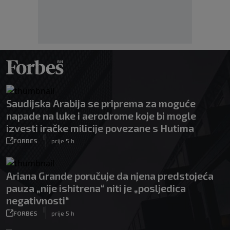
Saudijska Arabija se priprema za moguće
napade na luke i aerodrome koje bi mogle
izvesti iračke milicije povezane s Hutima
|
FORBES
prije 5 h
Ariana Grande poručuje da njena predstojeća
pauza „nije ishitrena“ niti je „posljedica
negativnosti“
|
FORBES
prije 5 h