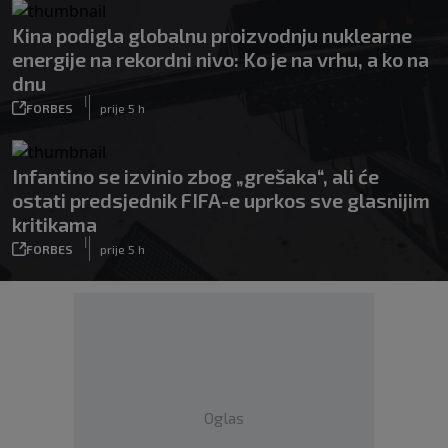
Kina podigla globalnu proizvodnju nuklearne
energije na rekordni nivo: Ko je na vrhu, a ko na
dnu
|
FORBES
prije 5 h
Infantino se izvinio zbog „grešaka“, ali će
ostati predsjednik FIFA-e uprkos sve glasnijim
kritikama
|
FORBES
prije 5 h
Oglas