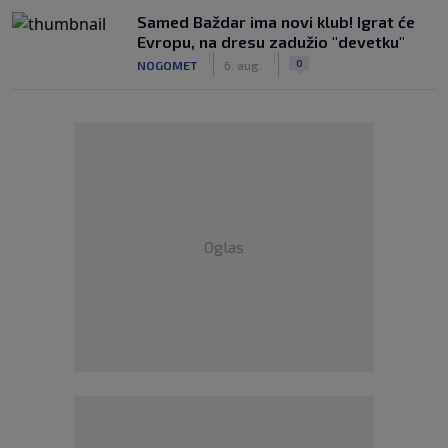
Samed Baždar ima novi klub! Igrat će
Evropu, na dresu zadužio "devetku"
|
|
0
NOGOMET
6. aug.
Oglas