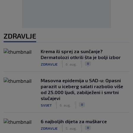
ZDRAVLJE
Krema ili sprej za sunčanje?
Dermatolozi otkrili šta je bolji izbor
|
|
0
ZDRAVLJE
6. aug.
Masovna epidemija u SAD-u: Opasni
parazit u iceberg salati razbolio više
od 25.000 ljudi, zabilježeni i smrtni
slučajevi
|
|
0
SVIJET
6. aug.
6 najboljih dijeta za muškarce
|
|
0
ZDRAVLJE
5. aug.