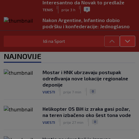
Interesantno da Novak to predlaže
|
|
0
TENIS
prije 3 h
Nakon Argentine, Infantino dobio
podršku i konfederacije: Jednoglasno
ponavljamo podršku predsjedniku
|
|
0
NOGOMET
prije 4 h
Idi na Sport
Tužne vijesti: Preminuo nekadašnji
NAJNOVIJE
prvak Jugoslavije
|
|
0
OSTALI SPORTOVI
prije 4 h
Mostar i HNK ubrzavaju postupak
Pravna bitka Luke Dončića i Anamarije
određivanja nove lokacije regionalne
Goltes seli se u Sloveniju: Spominje se
deponije
čak 50 miliona dolara
|
|
|
|
0
VIJESTI
prije 7 min
0
KOŠARKA
prije 5 h
Helikopter OS BiH iz zraka gasi požar,
na teren izbačeno oko šest tona vode
|
|
0
VIJESTI
prije 27 min