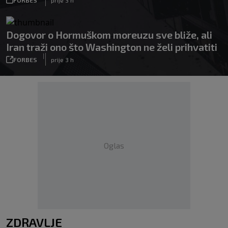
Dogovor o Hormuškom moreuzu sve bliže, ali
Iran traži ono što Washington ne želi prihvatiti
|
FORBES
prije 3 h
Oglas
ZDRAVLJE