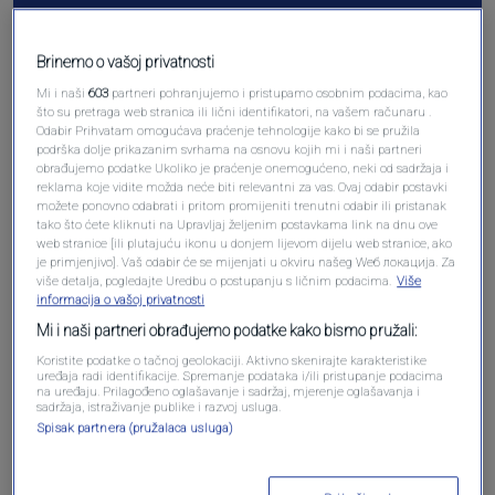
Brinemo o vašoj privatnosti
Mi i naši
603
partneri pohranjujemo i pristupamo osobnim podacima, kao
što su pretraga web stranica ili lični identifikatori, na vašem računaru .
Odabir Prihvatam omogućava praćenje tehnologije kako bi se pružila
podrška dolje prikazanim svrhama na osnovu kojih mi i naši partneri
obrađujemo podatke Ukoliko je praćenje onemogućeno, neki od sadržaja i
reklama koje vidite možda neće biti relevantni za vas. Ovaj odabir postavki
možete ponovno odabrati i pritom promijeniti trenutni odabir ili pristanak
tako što ćete kliknuti na Upravljaj željenim postavkama link na dnu ove
Oglas
web stranice [ili plutajuću ikonu u donjem lijevom dijelu web stranice, ako
je primjenjivo]. Vaš odabir će se mijenjati u okviru našeg Wеб локација. Za
više detalja, pogledajte Uredbu o postupanju s ličnim podacima.
Više
informacija o vašoj privatnosti
Mi i naši partneri obrađujemo podatke kako bismo pružali:
Koristite podatke o tačnoj geolokaciji. Aktivno skenirajte karakteristike
uređaja radi identifikacije. Spremanje podataka i/ili pristupanje podacima
na uređaju. Prilagođeno oglašavanje i sadržaj, mjerenje oglašavanja i
sadržaja, istraživanje publike i razvoj usluga.
Spisak partnera (pružalaca usluga)