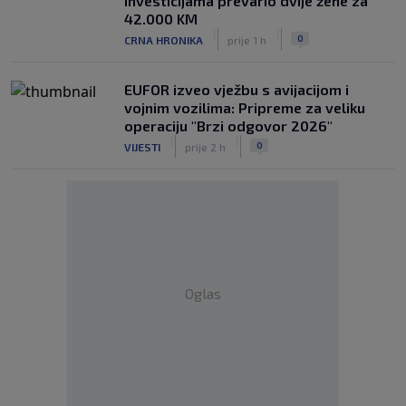
investicijama prevario dvije žene za
42.000 KM
|
|
0
CRNA HRONIKA
prije 1 h
EUFOR izveo vježbu s avijacijom i
vojnim vozilima: Pripreme za veliku
operaciju "Brzi odgovor 2026"
|
|
0
VIJESTI
prije 2 h
Oglas