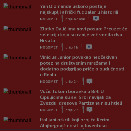
Yan Diomande uskoro postaje
najskuplji afrički fudbaler u historiji
|
|
0
NOGOMET
prije 42 min
Zlatko Dalić ima novi posao: Preuzet će
selekciju koju su ranije već vodila dva
Hrvata
|
|
0
NOGOMET
prije 1 h
Vinicius Junior povukao neočekivan
potez na društvenim mrežama i
dodatno podgrijao priče o budućnosti
u Realu
|
|
0
NOGOMET
prije 2 h
Vučić tokom boravka u BiH: U
Čipuljićima su svi Srbi navijali za
Zvezdu, dresove Partizana nisu htjeli
|
|
0
NOGOMET
prije 2 h
Italijani otkrili koji broj će Kerim
Alajbegović nositi u Juventusu
|
|