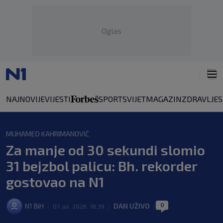
Oglas
NAJNOVIJE
VIJESTI
SPORT
SVIJET
MAGAZIN
ZDRAVLJE
MUHAMED KAHRIMANOVIĆ
Za manje od 30 sekundi slomio
31 bejzbol palicu: Bh. rekorder
gostovao na N1
0
N1 BiH
DAN UŽIVO
|
07. jul. 2026. 18:39
|
|