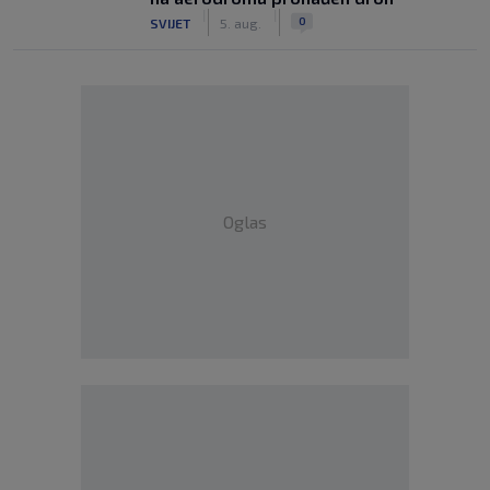
|
|
0
SVIJET
5. aug.
Oglas