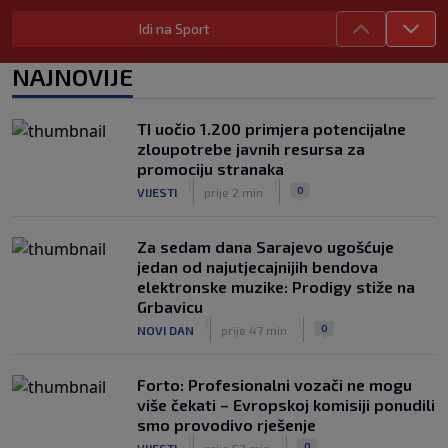
0
NOGOMET
prije 3 h
Idi na Sport
Navijači BiH dočekali Alajbegovića u
Australiji: Dobrodošlica najmlađem
NAJNOVIJE
bosanskom kralju u Perthu
|
|
0
NOGOMET
prije 3 h
TI uočio 1.200 primjera potencijalne
Ko je žena koju mnogi vide kao
zloupotrebe javnih resursa za
predsjednicu FIFA-e umjesto Infantina?
promociju stranaka
Uskoro mi mogla promijeniti svjetski
|
|
0
VIJESTI
prije 2 min
nogomet
|
|
0
NOGOMET
prije 3 h
Za sedam dana Sarajevo ugošćuje
jedan od najutjecajnijih bendova
elektronske muzike: Prodigy stiže na
Grbavicu
|
|
0
NOVI DAN
prije 47 min
Forto: Profesionalni vozači ne mogu
više čekati – Evropskoj komisiji ponudili
smo provodivo rješenje
|
|
0
VIJESTI
prije 52 min