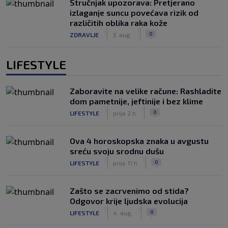
Stručnjak upozorava: Pretjerano
izlaganje suncu povećava rizik od
različitih oblika raka kože
|
|
0
ZDRAVLJE
3. aug.
LIFESTYLE
Zaboravite na velike račune: Rashladite
dom pametnije, jeftinije i bez klime
|
|
0
LIFESTYLE
prije 2 h
Ova 4 horoskopska znaka u avgustu
sreću svoju srodnu dušu
|
|
0
LIFESTYLE
prije 11 h
Zašto se zacrvenimo od stida?
Odgovor krije ljudska evolucija
|
|
0
LIFESTYLE
4. aug.