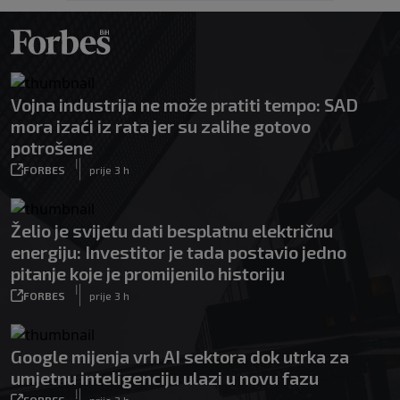
Vojna industrija ne može pratiti tempo: SAD
mora izaći iz rata jer su zalihe gotovo
potrošene
|
FORBES
prije 3 h
Želio je svijetu dati besplatnu električnu
energiju: Investitor je tada postavio jedno
pitanje koje je promijenilo historiju
|
FORBES
prije 3 h
Google mijenja vrh AI sektora dok utrka za
umjetnu inteligenciju ulazi u novu fazu
|
FORBES
prije 3 h