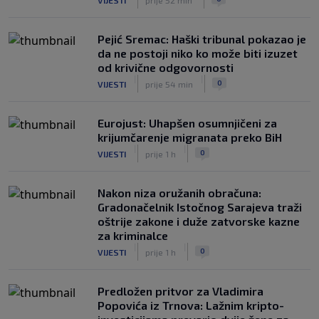
Pejić Sremac: Haški tribunal pokazao je
da ne postoji niko ko može biti izuzet
od krivične odgovornosti
|
|
0
VIJESTI
prije 54 min
Eurojust: Uhapšen osumnjičeni za
krijumčarenje migranata preko BiH
|
|
0
VIJESTI
prije 1 h
Nakon niza oružanih obračuna:
Gradonačelnik Istočnog Sarajeva traži
oštrije zakone i duže zatvorske kazne
za kriminalce
|
|
0
VIJESTI
prije 1 h
Predložen pritvor za Vladimira
Popovića iz Trnova: Lažnim kripto-