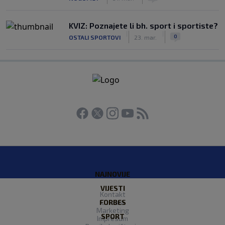
KVIZ: Poznajete li bh. sport i sportiste?
|
|
0
OSTALI SPORTOVI
23. mar.
NAJNOVIJE
VIJESTI
Kontakt
FORBES
O nama
Marketing
SPORT
Impresum