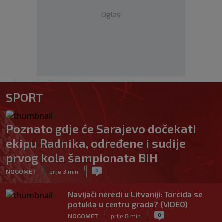
Oglas
SPORT
Poznato gdje će Sarajevo dočekati
ekipu Radnika, određene i sudije
prvog kola šampionata BiH
|
|
0
NOGOMET
prije 3 min
Navijači neredi u Litvaniji: Torcida se
potukla u centru grada? (VIDEO)
|
|
0
NOGOMET
prije 8 min