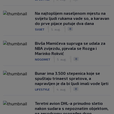
Na najtoplijem naseljenom mjestu na
svijetu ljudi rukama vade so, a karavan
do prve pijace putuje dva dana
|
|
0
SVIJET
5. aug.
Bivša Mamićeva supruga se udala za
NBA zvijezdu, pjevala se Rozga i
Marinko Rokvić
|
|
0
NOGOMET
5. aug.
Bunar imа 3.500 stepenica koje se
spuštaju trinaest spratova, a
napravljen je da bi ljudi imali vode ljeti
|
|
0
LIFESTYLE
4. aug.
Teretni avion DHL-a prinudno sletio
nakon sudara s nepoznatim objektom,
na aerodromu pronađen dron