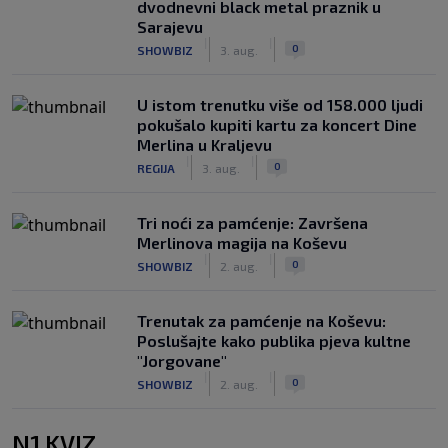
dvodnevni black metal praznik u
Sarajevu
|
|
0
SHOWBIZ
3. aug.
U istom trenutku više od 158.000 ljudi
pokušalo kupiti kartu za koncert Dine
Merlina u Kraljevu
|
|
0
REGIJA
3. aug.
Tri noći za pamćenje: Završena
Merlinova magija na Koševu
|
|
0
SHOWBIZ
2. aug.
Trenutak za pamćenje na Koševu:
Poslušajte kako publika pjeva kultne
"Jorgovane"
|
|
0
SHOWBIZ
2. aug.
N1 KVIZ