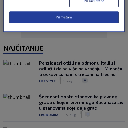
Prikaži svrhe
Oglas
Prihvatam
NAJČITANIJE
Penzioneri otišli na odmor u Italiju i
odlučili da se više ne vraćaju: "Mjesečni
troškovi su nam skresani na trećinu"
|
|
0
LIFESTYLE
5. aug.
Šezdeset posto stanovnika glavnog
grada u kojem živi mnogo Bosanaca živi
u stanovima koje daje grad
|
|
0
EKONOMIJA
5. aug.