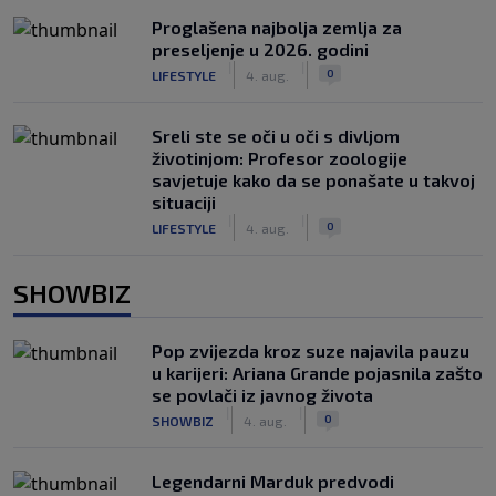
Proglašena najbolja zemlja za
preseljenje u 2026. godini
|
|
0
LIFESTYLE
4. aug.
Sreli ste se oči u oči s divljom
životinjom: Profesor zoologije
savjetuje kako da se ponašate u takvoj
situaciji
|
|
0
LIFESTYLE
4. aug.
SHOWBIZ
Pop zvijezda kroz suze najavila pauzu
u karijeri: Ariana Grande pojasnila zašto
se povlači iz javnog života
|
|
0
SHOWBIZ
4. aug.
Legendarni Marduk predvodi