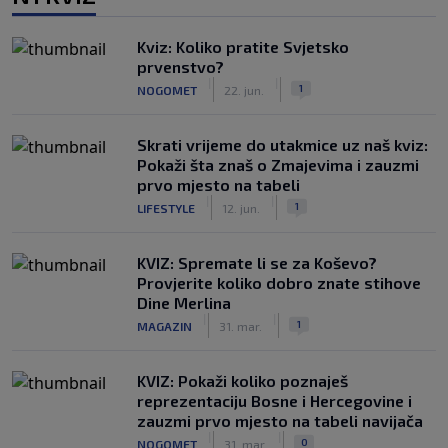
Kviz: Koliko pratite Svjetsko
prvenstvo?
|
|
1
NOGOMET
22. jun.
Skrati vrijeme do utakmice uz naš kviz:
Pokaži šta znaš o Zmajevima i zauzmi
prvo mjesto na tabeli
|
|
1
LIFESTYLE
12. jun.
KVIZ: Spremate li se za Koševo?
Provjerite koliko dobro znate stihove
Dine Merlina
|
|
1
MAGAZIN
31. mar.
KVIZ: Pokaži koliko poznaješ
reprezentaciju Bosne i Hercegovine i
zauzmi prvo mjesto na tabeli navijača
|
|
0
NOGOMET
31. mar.