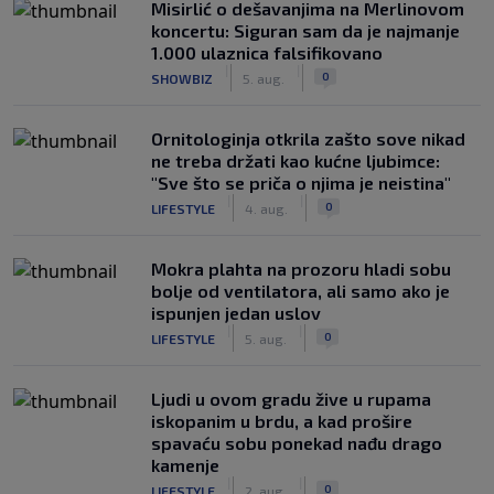
Misirlić o dešavanjima na Merlinovom
koncertu: Siguran sam da je najmanje
1.000 ulaznica falsifikovano
|
|
0
SHOWBIZ
5. aug.
Ornitologinja otkrila zašto sove nikad
ne treba držati kao kućne ljubimce:
"Sve što se priča o njima je neistina"
|
|
0
LIFESTYLE
4. aug.
Mokra plahta na prozoru hladi sobu
bolje od ventilatora, ali samo ako je
ispunjen jedan uslov
|
|
0
LIFESTYLE
5. aug.
Ljudi u ovom gradu žive u rupama
iskopanim u brdu, a kad prošire
spavaću sobu ponekad nađu drago
kamenje
|
|
0
LIFESTYLE
2. aug.