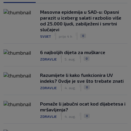
Masovna epidemija u SAD-u: Opasni
parazit u iceberg salati razbolio više
od 25.000 ljudi, zabilježeni i smrtni
slučajevi
|
|
0
SVIJET
prije 4 h
6 najboljih dijeta za muškarce
|
|
0
ZDRAVLJE
5. aug.
Razumijete li kako funkcionira UV
indeks? Ovdje je sve što trebate znati
|
|
0
ZDRAVLJE
4. aug.
Pomaže li jabučni ocat kod dijabetesa i
mršavljenja?
|
|
0
ZDRAVLJE
4. aug.